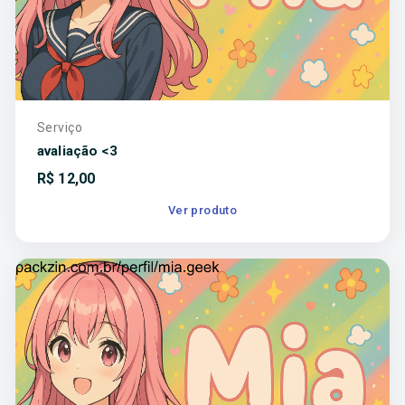
Serviço
avaliação <3
R$
12,00
Ver produto