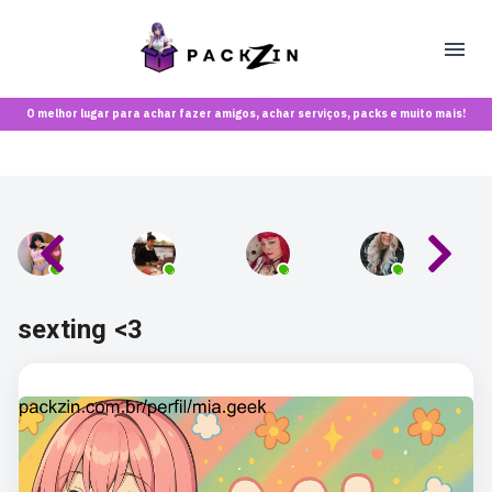
O melhor lugar para achar fazer amigos, achar serviços, packs e muito mais!
sexting <3