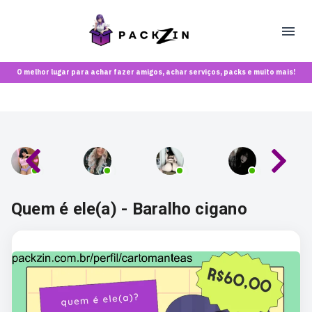
O melhor lugar para achar fazer amigos, achar serviços, packs e muito mais!
Quem é ele(a) - Baralho cigano