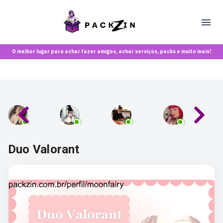
O melhor lugar para achar fazer amigos, achar serviços, packs e muito mais!
Duo Valorant