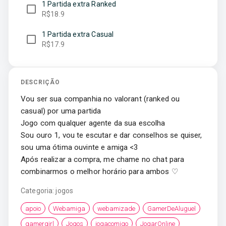
1 Partida extra Ranked
R$18.9
1 Partida extra Casual
R$17.9
DESCRIÇÃO
Vou ser sua companhia no valorant (ranked ou
casual) por uma partida
Jogo com qualquer agente da sua escolha
Sou ouro 1, vou te escutar e dar conselhos se quiser,
sou uma ótima ouvinte e amiga <3
Após realizar a compra, me chame no chat para
combinarmos o melhor horário para ambos ♡
Categoria:
jogos
apoio
Webamiga
webamizade
GamerDeAluguel
gamergirl
Jogos
jogacomigo
JogarOnline