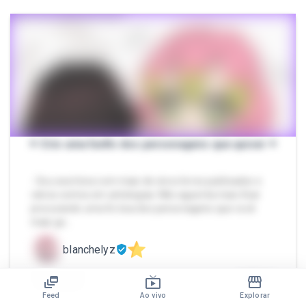
✦ Crio uma fanfic dos personagens que quiser ✦
- Sou escritora com mais de cinco livros publicados e
vários contos em antologias. Não aguenta mais ficar
procurando uma fic boa dos personagens que você
mais go…
blanchelyz
R$
50
CHAT
Feed
Ao vivo
Explorar