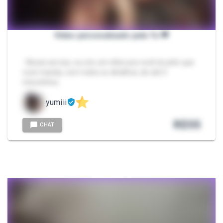
Vídeo personalizado pela Yu 💖
- Nesse serviço, eu crio um vídeo pra você do jeito que
você manda, com todos os detalhes, de até 5
minutinhos.
yumiii
R$
55
CHAT