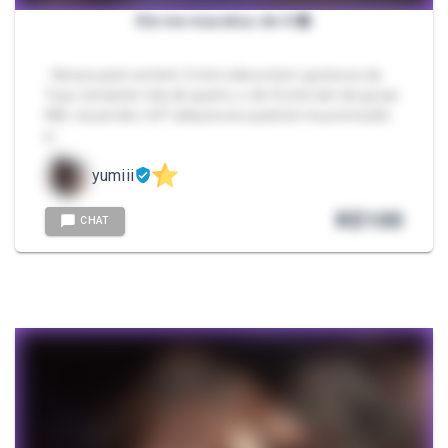
Ele me macetou de 4 😱
- Nesse pack contém 3 mini vídeos bem gostosos da
Yuyu tomando rola de quatro, e de frente até ele gozar.
Não vai perder, né!? adquira seu packzin na promoção
p…
yumiii
R$
100
CHAT