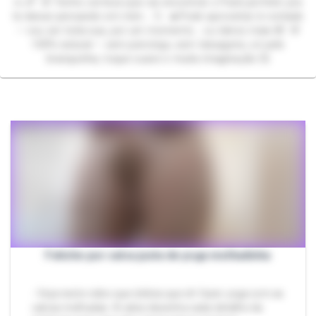
rs 💕 🤭 Tenho certeza que vai encontrar o Pack perfeito pra
te deixar pensando em mim... 💦 🔥Pode aproveitar à vontade
— vou ser toda sua, por um momento... ou talvez mais.🫣 💯
100% natural — sem piercings, sem tatuagens, só pele
branquinha, toque suave e muita imaginação 💞
Fetiche por calca justa de yoga molhadinha
- Veja neste video que delicia que eh fazer yoga com as
calcas molhadas. A calca desenha cada detalhe da