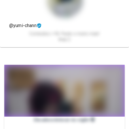
@yumi-chann
Conteúdos +18, Packs e muito mais!
💋🔥😏
Ela adora brincar no sigilo 🤫