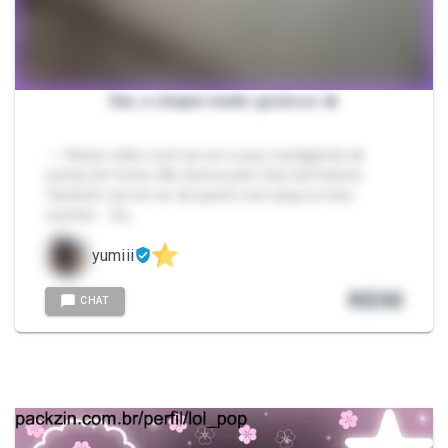
Dei, e chupei muito gostoso 🔥
- ~ Nesse vídeo você vai ver a yuyu cavalgando de
costas de frente, Me chame pelo chat da Packzin.
Também vai me ver de quatro com plug no meu
cuzinho. - Qu…
yumiii
R$
50
CHAT