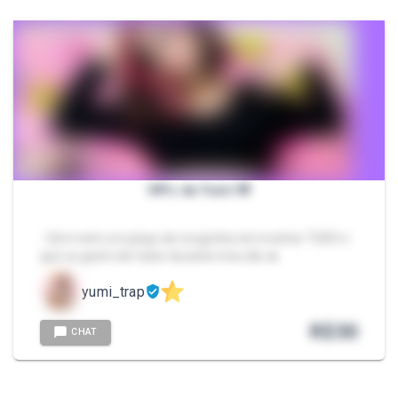
VIPs da Yumi 🩷
- Sem nem um pingo de vergonha irei mostrar TUDO o
que eu gosto de fazer durante meu dia 🔥
yumi_trap
R$
30
CHAT