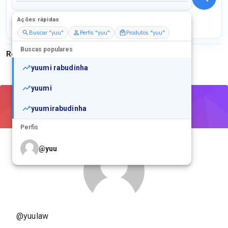
Ações rápidas
Perfis
Serviços
Packs
Buscar "yuu"
Perfis "yuu"
Produtos "yuu"
Buscas populares
Resultados para
"
yuu
"
yuumi rabudinha
yuumi
yuumirabudinha
Perfis
@
yuu
@
yuu_chan
@
yuu_katsu
@yuulaw