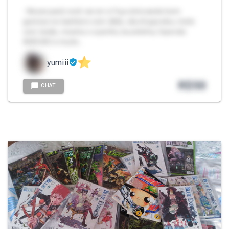
- Nesse pack você vai ver a Yuyu brincando bem
gostoso no banheiro com dildo, ela chupa eles, mete
com tesão, mostra o cuzinho, bucetinha, fazendo
AHEGAO e muito…
yumiii
R$
50
CHAT