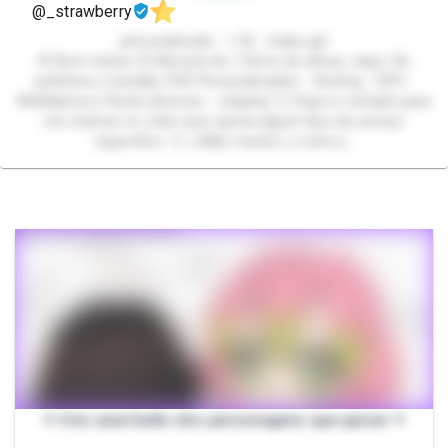
@_strawberry
personalizado - +18 - otaku girl
🌸 Bem-vindos 🌸 Morena de 1.53cm de altura, calço 36,
peitinhos e bundão.🍑🤭 Personalizados - Sexting - SPH -
WebNamoro Packs diversos - roleplay 💦 Fique a vontade para
me chamar no chat caso queira algum tipo de serviço
específico. 💦 ⚠️Não mostro o rosto⚠️
✦ Crio uma fanfic dos personagens que quiser ✦