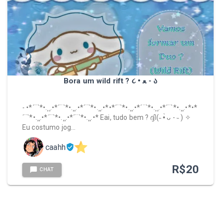
Bora um wild rift ? ૮ • ﻌ - ა
- •*´¨`*•.¸¸.•*´¨`*•.¸¸.•*´¨`*•.¸¸.•*•*´¨`*•.¸¸.•*´¨`*•.¸¸.•*´¨`*•.¸¸.•*•*
´¨`*•.¸¸.•*´¨`*•.¸¸.•*´¨`*•.¸¸.•* Eai, tudo bem ? ദ്ദി(˵ •̀ ᴗ - ˵ ) ✧
Eu costumo jog…
caahh
R$
20
CHAT