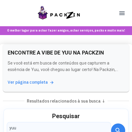
O melhor lugar para achar fazer amigos, achar serviços, packs e muito mais!
ENCONTRE A VIBE DE YUU NA PACKZIN
Se você está em busca de conteúdos que capturem a
essência de Yuu, você chegou ao lugar certo! Na Packzin,
uma plataforma dedicada a maiores de 18 anos, você pode
Ver página completa
explorar uma variedade de criadoras e estilos que se alinham
com o que você procura.
Resultados relacionados à sua busca ↓
Pesquisar