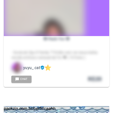
🌸 Pack Yor 🌸
- Gosta de Spy X Family ?? Então vem ver essa minha
versão erótica e sensual da Yor 🖤 ( 10 fotos )
yuyu_.cat
R$
20
CHAT