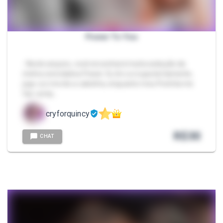
Power To You
- Neste arquivo, você encontrará muita sedução da
minha convidativa Power. Eu tiro a roupa lentamente,
jogo-a e mordo a calcinha, enquanto meu Pochita me
faz comp…
cryforquincy
R$
30
CHAT