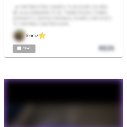
- ❀ CANTINHO PRA CUIDAR E TE ACOLHER (OU NÃO
NÉ) ❀ ❀ LEMBRAREI VC DE TOMAR AGUA E COMER
(DURANTE O SERVIÇO APENAS), FICAREI COM VOCÊ E
TE TRATAREI COM PREOCUPA…
lenora
R$
25
CHAT