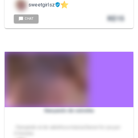
sweetgirlsz
R$
15
CHAT
Dançando de calcinha
- Dançando só de calcinha a música Dance for you por
2 minutos