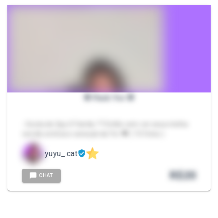
🌸 Pack Yor 🌸
- Gosta de Spy X Family ?? Então vem ver essa minha
versão erótica e sensual da Yor 🖤 ( 10 fotos )
yuyu_.cat
R$
20
CHAT