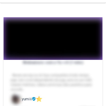
Webnamoro com a Yu <<3 (1 mês)
- Nesse serviço eu te faço companhia à todo tempo,
jogo com você (dependendo do jogo, pois só uso Cell)
mando fotinhos, vídeos semi/nua (dos pezinhos para
os podo…
yumiii