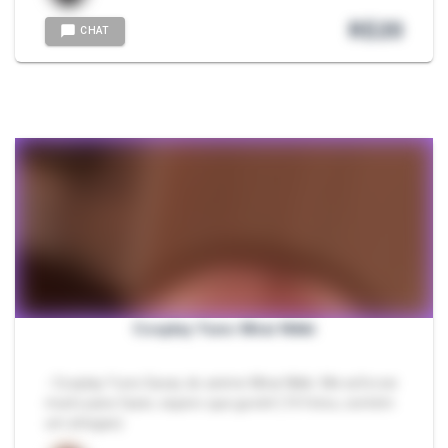
R$
20
CHAT
Cosplay Yuno Mirai Nikki
- Cosplay Yuno Gasai, do anime Mirai Nikki. Me esforcei
muito para fazer, espero que goste! (10 fotos, contém
um ahegao)