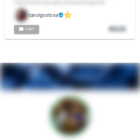
minha buceta carnuda e da bundona gostosa.
carolgostosa
R$
25
CHAT