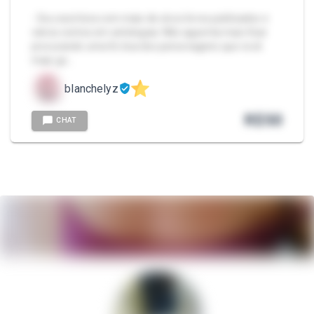
- Sou escritora com mais de cinco livros publicados e
vários contos em antologias. Não aguenta mais ficar
procurando uma fic boa dos personagens que você
mais go…
blanchelyz
R$
50
CHAT