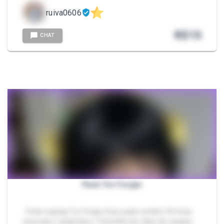
ruiva0606
R$
15
CHAT
Pack Yor Forger
- Pack cosplay Yor Forger Esse pack contém 36 fotos
sensuais e explicitas e 12min44s de vídeo de cosplay