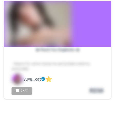
🔥 Pack Yor Explícito 🔥
- Veja a Yor como nunca viu 🔥 [contato externo
removido]
yuyu_.cat
R$
50
CHAT