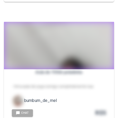
Aula de YOGA peladinha
- Uma aula de yoga comigo completamente nua
bumbum_de_mel
R$
5
CHAT