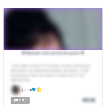
🌸 Batendo uma siririca até gozar 🌸
- Esse vídeo contém 15 minutos, eu bato siririca bem
gostosinho em algumas posições, até gozar. <3 não
esqueça por favor de manter contato com a Yuu
falando sobr…
yumiii
R$
30
CHAT