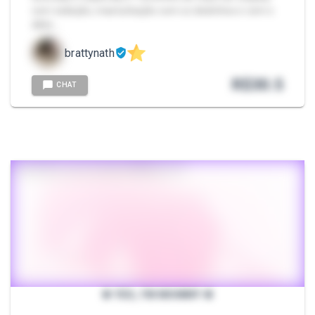
com exibição, masturbação com os dedinhos e com o
dildo …
brattynath
R$
30.5
CHAT
❀ YES, I'M MOMMY ❀