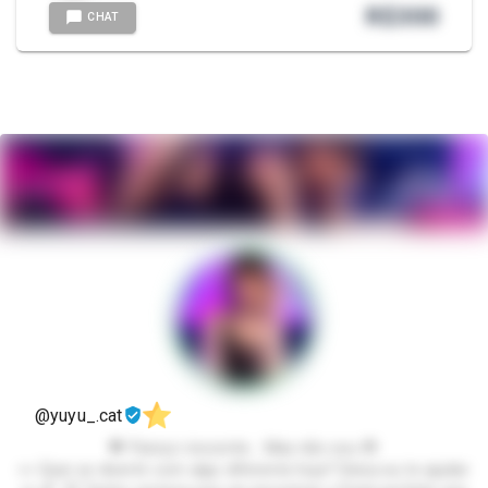
R$
300
CHAT
@yuyu_.cat
💖 Pareço inocente... Mas não sou 😳
👀 Quer se divertir com algo diferente hoje? Deixa eu te ajudar