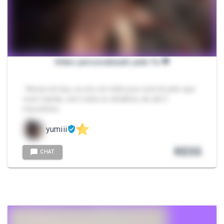
Vídeo personalizado pela Yu 💖
- Nesse serviço, eu crio um vídeo pra você do jeito que
você manda, com todos os detalhes, de até 5
minutinhos.
yumiii
R$
55
CHAT