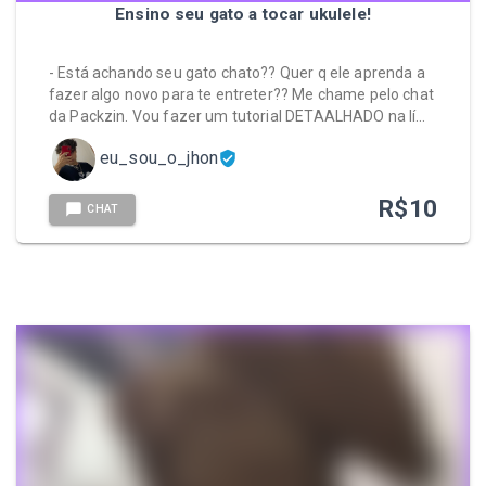
Ensino seu gato a tocar ukulele!
- Está achando seu gato chato?? Quer q ele aprenda a
fazer algo novo para te entreter?? Me chame pelo chat
da Packzin. Vou fazer um tutorial DETAALHADO na lí…
eu_sou_o_jhon
R$
10
CHAT