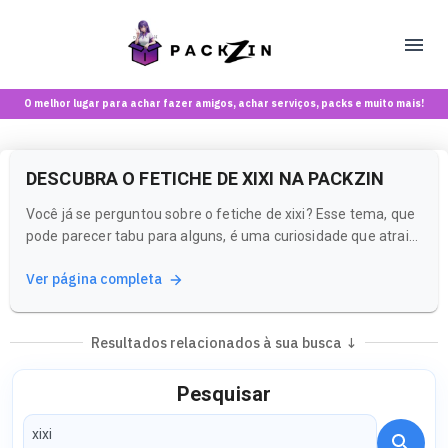
O melhor lugar para achar fazer amigos, achar serviços, packs e muito mais!
DESCUBRA O FETICHE DE XIXI NA PACKZIN
Você já se perguntou sobre o fetiche de xixi? Esse tema, que
pode parecer tabu para alguns, é uma curiosidade que atrai
muitos. Na Packzin, oferecemos um espaço seguro e
Ver página completa
acolhedor para quem deseja explorar suas fantasias de
forma consensual e respeitosa.
Resultados relacionados à sua busca ↓
Pesquisar