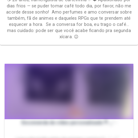
dias frios — se puder tomar café todo dia, por favor, não me
acorde desse sonho! Amo perfumes e amo conversar sobre
também, fã de animes e daqueles RPGs que te prendem até
esquecer a hora. Se a conversa for boa, eu trago o café…
mas cuidado: pode ser que você acabe ficando pra segunda
xícara. 😉
Encomenda de vídeo personalizado 𐙚 ‧₊˚ ⋅