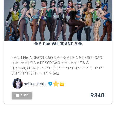
࿇⛧ Duo VALORANT ⛧࿇
- ♱⛧ LEIA A DESCRIÇÃO ⛧♱ - ♱⛧ LEIA A DESCRIÇÃO
⛧♱ - ♱⛧ LEIA A DESCRIÇÃO ⛧♱ - ♱⛧ LEIA A
DESCRIÇÃO ⛧♱ - ꒷꒦꒷꒦꒷꒦꒷꒦꒷꒦꒷꒷꒦꒷꒦꒷꒦꒷꒦꒷꒦꒷꒷꒦꒷꒦꒷꒦꒷
꒦꒷꒦꒷꒷꒦꒷꒦꒷꒦꒷꒦꒷꒦꒷꒦꒷ ⛧ So…
netter_fehler
R$
40
CHAT