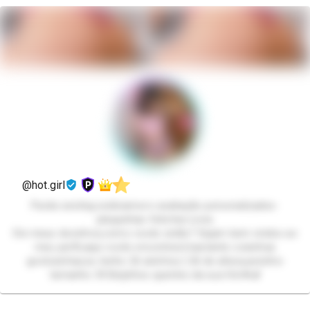
@hot.girl
Packs-sexting-webnamoro-avaliação-personalizados-
plaquinhas-fetiches-Lives
Oie meus docinhos,como vocês estão? Sejam bem vindos ao
meu perfil,aqui vocês encontrará bastante coisinhas
gostosinhas,eu tenho 26 aninhos,1,56 de altura,pezinho
tamanho 34 Beijinhos quentes da sua Hot💋🌶