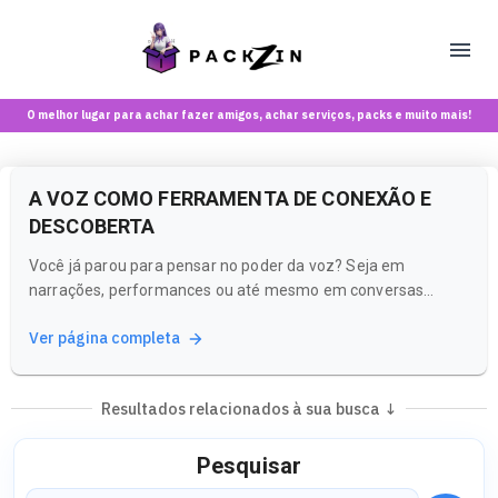
O melhor lugar para achar fazer amigos, achar serviços, packs e muito mais!
A VOZ COMO FERRAMENTA DE CONEXÃO E
DESCOBERTA
Você já parou para pensar no poder da voz? Seja em
narrações, performances ou até mesmo em conversas
informais, a voz tem a capacidade de criar conexões
Ver página completa
profundas e experiências únicas. Na Packzin, uma
plataforma vibrante para maiores de 18 anos, você pode
explorar como a voz pode transformar suas...
Resultados relacionados à sua busca ↓
Pesquisar