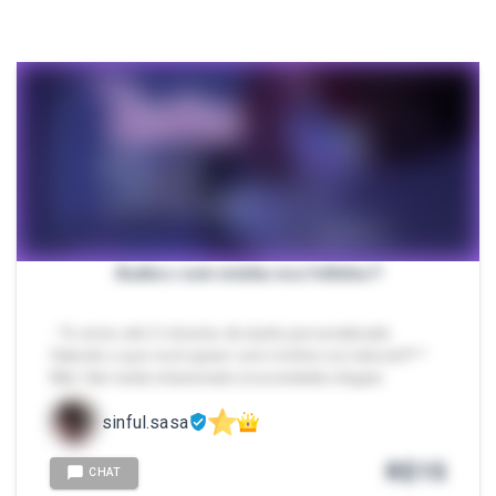
Áudios com minha voz fofinha !!
- Te envio até 2 minutos de áudio personalizado
falando o que você quiser com minha voz natural !!! *
Não falo nada relacionado à sociedades ilegais
sinful.sasa
R$
15
CHAT