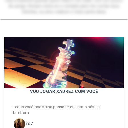
mas irresistível quando quero Adoro me exibir com um pouco
de perigo Sempre sinta-se a vontade para me contar seus
fetiches, eu amo realizar e fazer parte disso
VOU JOGAR XADREZ COM VOCÊ
- caso você nao saiba posso te ensinar o básico
tambem
rx7