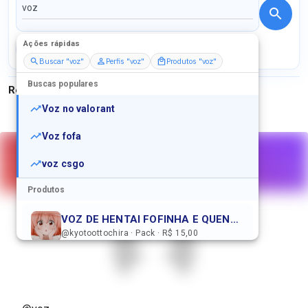
Ações rápidas
Perfis
Serviços
Packs
Buscar "voz"
Perfis "voz"
Produtos "voz"
Buscas populares
Resultados para
"
voz
"
Voz no valorant
Voz fofa
voz csgo
Produtos
VOZ DE HENTAI FOFINHA E QUENTINHA PRA VOCÊ BEBÊ
@kyotoottochira · Pack · R$ 15,00
Voz sexy bem gostosa detalhada até ter gozar MT
@cosmassagista · Serviço · R$ 15,00