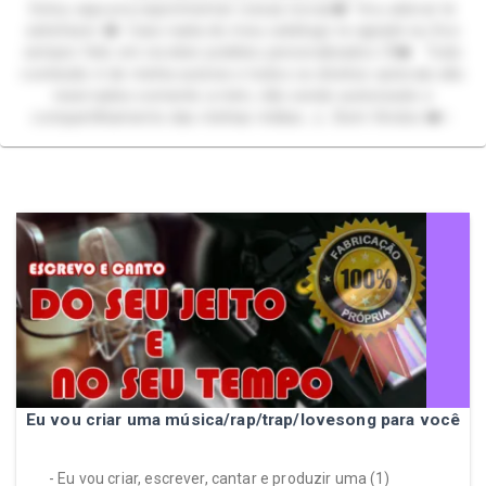
Estou aqui pra experimentar coisas novas❤️ Vou adorar te
satisfazer ❤️ Caso nada do meu catálogo te agrade eu fico
sempre feliz em receber pedidos personalizados 🥺❤️ Todo
conteúdo é de minha autoria e todos os direitos autorais são
reservados somente a mim, não sendo autorizado o
compartilhamento das minhas mídias. ⚠️ Bem Vindos ❤️✨
Eu vou criar uma música/rap/trap/lovesong para você
- Eu vou criar, escrever, cantar e produzir uma (1)