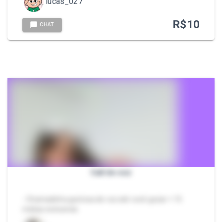
lucas_027
R$
10
CHAT
Call de voz
- Chamadinha gostosa de voz até você gozar + 15
midias exclusivas