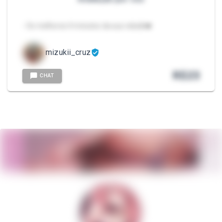
- Os melhores 4 minutos da sua vida🤷❤️
mizukii_cruz
R$
23
CHAT