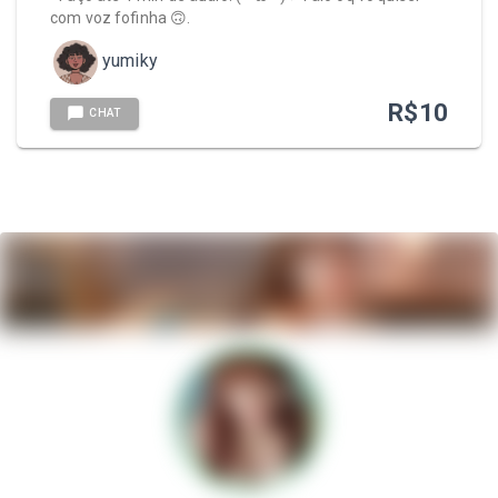
com voz fofinha 🙃.
yumiky
R$
10
CHAT