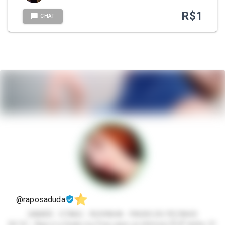
R$
1
CHAT
@raposaduda
GAMER - OTAKU - RUIVINHA - PACKS DO PEZINHO
Eii! 🦊✨ Aqui é a Duda (ou Foxy para os íntimos) 🤭💕 tenho 21