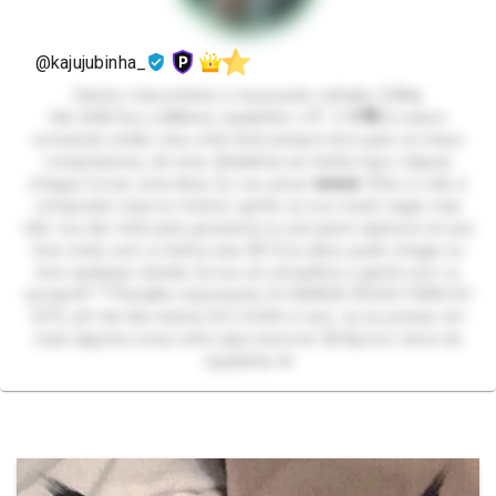
@kajujubinha_
Gamer, maconheira e muuuuuito safada 😏🤪🔥
Oiiii 😜🤪 Sou a Millena Jujubinha 🍬🍭 :3 😎🗣️Eu adoro
conversar então meu chat está sempre livre para os meus
compradores, dê uma olhadinha na minha loja e depois
chegue trocar uma ideia. Eu vou amar ❤️❤️❤️ 🤨Se vc não é
comprador seja no mínimo gentil, eu sou muito legal, mas
não vou dar trela para grosseria ou pra quem aparece só pra
tirar onda com a minha cara 😾 Fora disso pode chegar se
tiver qualquer dúvida 🤔 vou ser simpática e gentil com vc
sempre!!! ***Detalhe importante, EU NUNCA FECHO FORA DO
SITE, pfv bb não insista 😔🙄 Enfim é isso, se eu pensar em
mais alguma coisa volto aqui escrever 🤪 Bjoooo doce da
Jujubinha 💋