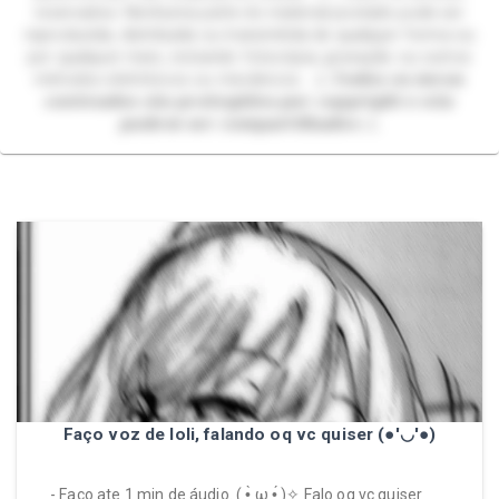
reservados. Nenhuma parte do material postado pode ser
reproduzida, distribuída ou transmitida de qualquer forma ou
por qualquer meio, incluindo fotocópia, gravação ou outros
métodos eletrônicos ou mecânicos. ⚠️ 𝙏𝙤𝙙𝙤𝙨 𝙤𝙨 𝙢𝙚𝙪𝙨
𝙘𝙤𝙣𝙩𝙚𝙪𝙙𝙤𝙨 𝙨ã𝙤 𝙥𝙧𝙤𝙩𝙚𝙜𝙞𝙙𝙤𝙨 𝙥𝙤𝙧 𝙘𝙤𝙥𝙮𝙧𝙞𝙜𝙝𝙩 𝙚 𝙣ã𝙤
𝙥𝙤𝙙𝙚𝙢 𝙨𝙚𝙧 𝙘𝙤𝙢𝙥𝙖𝙧𝙩𝙞𝙡𝙝𝙖𝙙𝙤𝙨 ⚠️
Faço voz de loli, falando oq vc quiser (●'◡'●)
- Faço ate 1 min de áudio. ( •̀ ω •́ )✧ Falo oq vc quiser