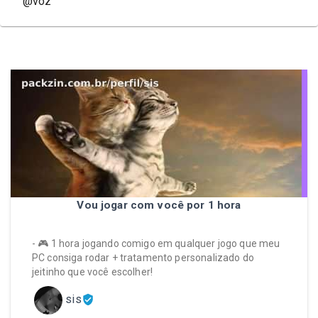
@voz
Perfis
@
voz
@
voz130
Vou jogar com você por 1 hora
- 🎮 1 hora jogando comigo em qualquer jogo que meu
PC consiga rodar + tratamento personalizado do
jeitinho que você escolher!
sis