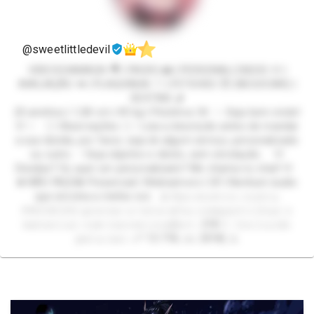
@sweetlittledevil
VIDEOCHAMADA 🎥 | PACKS 📸 | PERSONALIZADOS 🩷 |
AVALIAÇÃO 💋 | PLAQUINHA 🤍 | FETICHES 😈 (NEGOCIAR) |
SEXTING 🌶️
20 aninhos | 1,58 cm | 49 kg | Pézinhos 34 ✨ Seja bem-vindo!
🩷 ✨ ⚪ Observações ⚪ • Leia a descrição antes de mandar
a sua dúvida, por favor, seja de algum serviço, personalizado
ou outro. • Seja objetivo e direto, sem enrolação. 🩷
Dúvidas? Ou quer um personalizado? Me chama no chat! 🩷
❌ NÃO FAÇO❌ Presencial | Webnamoro | GF | Nenhum áudio
que envolva a minha voz ⚠️ 𝙽𝚊𝚘 𝚖𝚘𝚜𝚝𝚛𝚘 𝚛𝚘𝚜𝚝𝚘;
𝙿𝚁𝙾𝙸𝙱𝙸𝙳𝙾 𝚐𝚛𝚊𝚟𝚊𝚛 𝚊 𝚝𝚎𝚕𝚊 𝚎/𝚘𝚞 𝚌𝚘𝚖𝚙𝚊𝚛𝚝𝚒𝚕𝚑𝚊𝚛 𝚘
𝚖𝚊𝚝𝚎𝚛𝚒𝚊𝚕 𝚌𝚘𝚖 𝚝𝚎𝚛𝚌𝚎𝚒𝚛𝚘𝚜(𝙰𝚛𝚝. 218-𝙲. 𝙸𝚗𝚌𝚕𝚞𝚒𝚍𝚘
𝚙𝚎𝚕𝚊 𝙻𝚎𝚒 𝚗º 13.718, 𝚍𝚎 2018) ⚠️