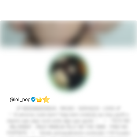
@lol_pop
💕 WEBNAMORADA - PACKS - SERVIÇOS - LIVES 💕
♡ Oi amores, tudo bem? Seja bem vindo(a) ao meu perfil e
espero que aqui você ache algo que goste ♡ ♡ - TILTO NO
VALORANT - FAÇO FAMÍLIA FELIZ NO THE SIMS - PINO NO
FORTNITE - ♡ Vendo principalmente conteúdo +18 focado