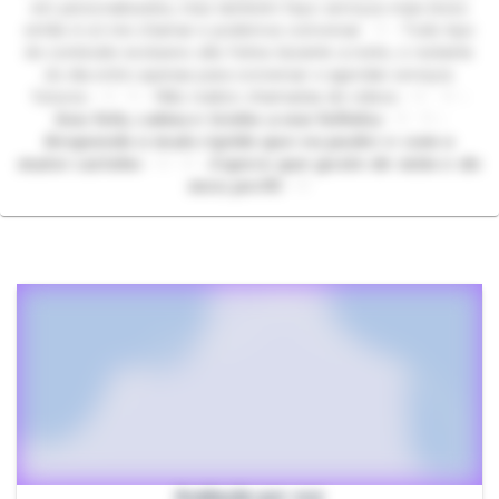
em personalizados, mas também faço serviços mais leves
então é só me chamar e podemos conversar. ♡ - Todo tipo
de conteúdo exclusivo são feitos durante a noite, o restante
do dia entro apenas para conversar e agendar serviços
futuros - ♡ ♡ - Não realizo chamadas de videos - ♡ ♡ -
𝙎𝙤𝙪 𝙛𝙤𝙛𝙖, 𝙘𝙖𝙡𝙢𝙖 𝙚 𝙩𝙚𝙣𝙝𝙤 𝙖 𝙫𝙤𝙯 𝙛𝙤𝙛𝙞𝙣𝙝𝙖 - ♡ ♡ -
𝙍𝙚𝙨𝙥𝙤𝙣𝙙𝙤 𝙤 𝙢𝙖𝙞𝙨 𝙧á𝙥𝙞𝙙𝙤 𝙦𝙪𝙚 𝙚𝙪 𝙥𝙪𝙙𝙚𝙧 𝙚 𝙘𝙤𝙢 𝙤
𝙢𝙖𝙞𝙤𝙧 𝙘𝙖𝙧𝙞𝙣𝙝𝙤 - ♡ ♡ - 𝙀𝙨𝙥𝙚𝙧𝙤 𝙦𝙪𝙚 𝙜𝙤𝙨𝙩𝙚 𝙙𝙚 𝙢𝙞𝙢 𝙚 𝙙𝙤
𝙢𝙚𝙪 𝙥𝙚𝙧𝙛𝙞𝙡 - ♡
Avaliação por voz