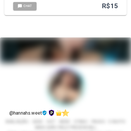
R$
15
CHAT
@hannahs.weet
AVALIAÇÃO - GEEK - HOT - NERD - OTAKU - PACKS - E MUITO
MAIS (NÃO FAÇO PRESENCIAL)