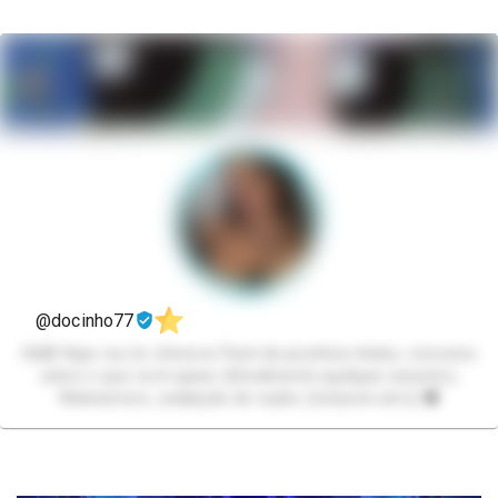
@docinho77
Oiii🫣 Aqui vou te oferecer Pack de pezinhos lindos, converso
sobre o que você quiser (literalmente qualquer assunto),
Webnamoro, avaliação de nudez (inclusive amo) 🌚