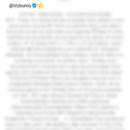
@lilybunny
Soft Girl - Exibicionista - Inocentemente Safada
💞 Ei… Pode me chamar de Lily, a ruivinha fofa, safada e com
uma mente curiosa 🍓 Tenho um jeitinho doce, mas adoro
provocar só pra ver até onde você aguenta 😇 Aqui é o meu
cantinho pra me divertir, ser eu mesma e te deixar um muito
maluco 💋 🌸 Sobre mim 🌷 1,70m | 🦶37 🍒 Cabelos ruivos
naturais 🩰 Pele branquinha com sardinhas 💫 Tatuagens
delicadas 🎀 Personalidade Fofa, safada e curiosa. Adoro rir,
conversar e provocar do jeitinho certo. 💋 Aqui você
encontra Soft e sensual com toque de provocação Uma
garota com carinha de inocente mas que vai te fazer delirar
💞 Gostos & Fetiches Adoro ser desejada e brincar com a
imaginação Roleplays Exibicionismo Switch Gosto de ser
uma boa garota e ser mimada Amo te ver gozar pensando
em mim 💌 O que ofereço Pacotes de fotos e vídeos
Personalizados Sexting com mídias exclusivas
Videochamadas Personalizados Vídeos POV Lingeries e
fantasias Foot Fetish SPH Plaquinha Videochamada
Avaliações e Reacts & mais... 🌷 Curiosidades Faço academia
todos os dias, amo café gelado e dias chuvosos ☕ Sou fofa…