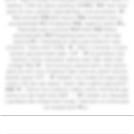
aninhos, 1,59m de altura, pezinhos 35🌟💖🦊 💖🌟 Vem fazer
parte do meu cantinho especial! Aqui, você encontrará: 💖✨
Web amizade 💖💑 Web namoro 💖📸 Conteúdo (solo e
acompanhada) 💖📋 Avaliações 💖🎮 Jogamos juntos 💖📞
Chamadas para conversar 💖🎁 Packs 💖📹 Vídeos
personalizados 💖💌 Plaquinhas para tornar o dia mais
especial 💖📱 Chamadas de vídeo para estarmos mais
próximos Sobre mim!! 😊🌈💫 💖✨ Adoro conversar e estou
sempre aqui para bater papo. 😊💬 ✨💖 Se gostamos das
mesmas coisas, mal posso esperar para falar sobre elas
contigo! 🌟🤗 💖✨ Sou louca por animes (sério, eles fazem
parte de mim, rsrs). Podemos falar sobre seu anime favorito
quando quiser! 🌸🎌 ✨💖 Também sou viciada em jogos (jogo
quase todo tipo que quiser). Quem sabe a gente joga juntos?
🎮👾 💖✨ Vamos nos conhecer melhor, tenho certeza de que
vamos nos dar super bem! 😄🌈 ✨✨💖 E lembre-se, educação
e gentileza são sempre bem-vindas. Trate bem os outros para
ser tratado bem! 💖🤝✨