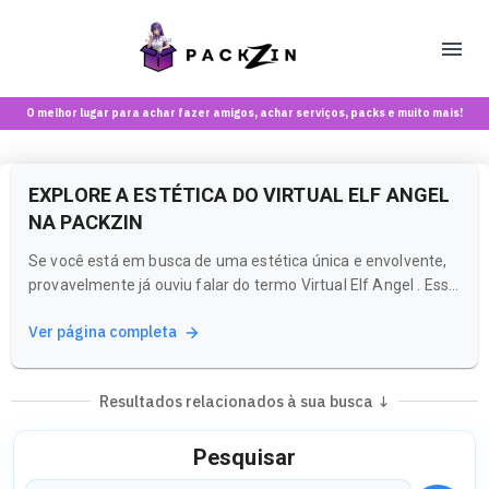
O melhor lugar para achar fazer amigos, achar serviços, packs e muito mais!
EXPLORE A ESTÉTICA DO VIRTUAL ELF ANGEL
NA PACKZIN
Se você está em busca de uma estética única e envolvente,
provavelmente já ouviu falar do termo Virtual Elf Angel . Essa
expressão remete a um universo de fantasia e criatividade,
Ver página completa
onde a imaginação ganha vida. Na Packzin, uma plataforma
brasileira voltada para maiores de 18 anos, você pode...
Resultados relacionados à sua busca ↓
Pesquisar