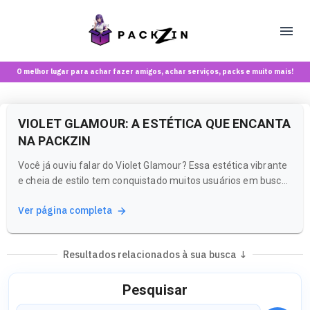
O melhor lugar para achar fazer amigos, achar serviços, packs e muito mais!
VIOLET GLAMOUR: A ESTÉTICA QUE ENCANTA
NA PACKZIN
Você já ouviu falar do Violet Glamour? Essa estética vibrante
e cheia de estilo tem conquistado muitos usuários em busca
de conteúdos que refletem glamour e originalidade. Na
Ver página completa
Packzin, você pode explorar essa vibe e descobrir criadoras
que compartilham essa paixão.
Resultados relacionados à sua busca ↓
Pesquisar