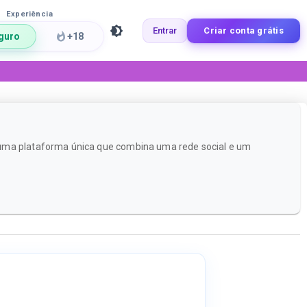
Experiência
Entrar
Criar conta grátis
guro
+18
é uma plataforma única que combina uma rede social e um