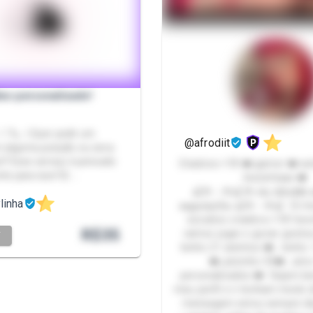
eo personalizado!
──ㅤㅤ♡۟📞ㅤ. ㅤㅤ꒰ㅤ Quer pedir um
@afrodiit
m alguma posição ou cena
a?! Esse serviço é pensado
Criadora +18 ❤️ gamer ❤️ w
te para isso! 💞 …
livezinhaas ❤️
🍒ꗥ～ꗥ🍒 𝐏𝐯 𝐝𝐚 𝐀𝐟𝐫𝐨𝐝𝐢𝐢𝐭 𝐚𝐛𝐞𝐫𝐭𝐨 𝐩𝐚𝐫𝐚
linha
𝐧𝐞𝐠𝐨𝐜𝐢𝐚çõ𝐞𝐬 🍒ꗥ～ꗥ🍒 Oi meu amor, sua
súcubos criadora +18 favor
R$
35
vamos jogar e gozar gostoso juntos ??
T
tenho 21 aninhos ❤️ , tenho 
❤️, pézinho 33❤️ , amo fazer
personalizados ❤️ Sejam bem vindos ao
meu perfil e n tenham medo
mensagem estou sempre disp