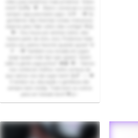
vídeo para estarmos mais próximos Sobre
mim!! 😊🌈💫 💖✨ Adoro conversar e estou
sempre aqui para bater papo. 😊💬 ✨💖 Se
gostamos das mesmas coisas, mal posso
esperar para falar sobre elas contigo! 🌟🤗
💖✨ Sou louca por animes (sério, eles
fazem parte de mim, rsrs). Podemos falar
sobre seu anime favorito quando quiser! 🌸
🎌 ✨💖 Também sou viciada em jogos
(jogo quase todo tipo que quiser). Quem
sabe a gente joga juntos? 🎮👾 💖✨ Vamos
nos conhecer melhor, tenho certeza de
que vamos nos dar super bem! 😄🌈 ✨✨💖
E lembre-se, educação e gentileza são
sempre bem-vindas. Trate bem os outros
para ser tratado bem! 💖🤝✨