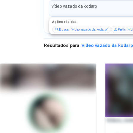
Ações rápidas
Perfis
Serviços
Packs
Buscar "vídeo vazado da kodarp"
Perfis "ví
Resultados para
"
vídeo vazado da kodar
Vídeos, áud