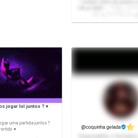
✨sempre online de quarta a
14h as 3h00 ✨ * ੈ✩‧₊ ˚✧ * ੈ✩‧₊˚✧ ೃ ༄ *
ੈ₍ᐢ..ᐢ₎₊ ˚✧ * ੈ✩‧₊˚✧ ೃ
s jogar lol juntos ? ♥
ogar uma partida juntos ?
@coquinha.gelada
vertido ♥
Desgraçadinha ✦ Farmadora