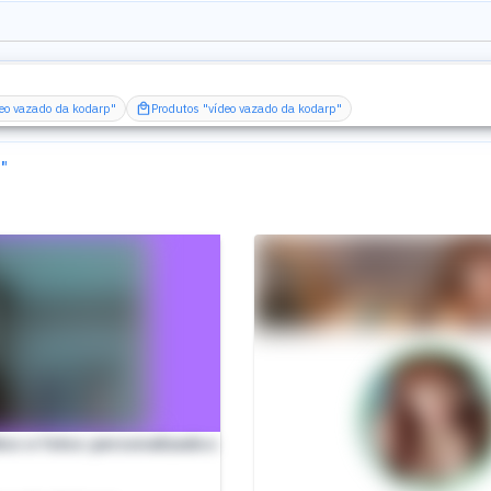
deo vazado da kodarp"
Produtos "vídeo vazado da kodarp"
p
"
ios e fotos personalizados