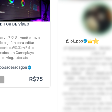
DITOR DE VÍDEO
o vai? 💡 Se você estava
@lol_pop
o alguém para editar
ncontrou!👏👏 ⏭️ Edito
💕 WEBNAMORADA - PACKS -
ocados em Gameplays,
LIVES 💕
act, vlog, tutoriais…
♡ Oi amores, tudo bem? Seja
ao meu perfil e espero que a
aposaderadagon
algo que goste ♡ ♡ - TILTO NO
VALORANT - FAÇO FAMÍLIA F
R$
75
SIMS - PINO NO FORTNITE
T
principalmente conteúdo +
personalizados, mas ta
serviços mais leves então é
e podemos conversar. ♡ - 
conteúdo exclusivo são feit
noite, o restante do dia entr