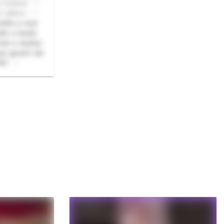
s futuros - ♡
e videos - ♡
𝙣𝙝𝙤 𝙖 𝙫𝙤𝙯
𝙤 𝙤 𝙢𝙖𝙞𝙨
𝙤𝙢 𝙤 𝙢𝙖𝙞𝙤𝙧
𝙚 𝙜𝙤𝙨𝙩𝙚 𝙙𝙚
𝙞𝙡 - ♡