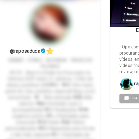
E
- Opa com
@raposaduda
procurand
vídeos, e
GAMER - OTAKU - RUIVINHA - PACKS DO
vídeos f
PEZINHO
review, re
Eii! 🦊✨ Aqui é a Duda (ou Foxy para os
íntimos) 🤭💕 tenho 21 aninhos, 1,59m de
r
altura, pezinhos 35🌟💖🦊 💖🌟 Vem fazer
parte do meu cantinho especial! Aqui, você
encontrará: 💖✨ Web amizade 💖💑 Web
CHA
namoro 💖📸 Conteúdo (solo e
acompanhada) 💖📋 Avaliações 💖🎮
Jogamos juntos 💖📞 Chamadas para
conversar 💖🎁 Packs 💖📹 Vídeos
personalizados 💖💌 Plaquinhas para tornar
o dia mais especial 💖📱 Chamadas de