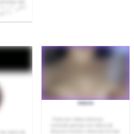
 domingo das
 ༄ * ੈ
VIDEOS
- Pack com vídeos diversos,
conteúdo apenas com vídeos de
diversos minutos e diversas formas.
 de cubos de