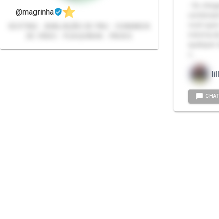
- So cheg
@magrinha
combinarm
você quer
SEXTING - AVALIAÇÃO DE PAU - CHAMADA
minima de
DE VÍDEO - PLAQUINHA - PACKS
qualquer 
c…
li
CHA