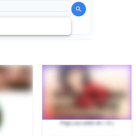
Pega sua vadia! 🔥 ( 12 )