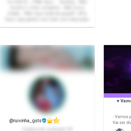
no chat ᥫ᭡ ⚠︎Não faço: ˓𓄹Sexting ˓𓄹Não
mostro o rosto completo ˓𓄹Não troco
mídias ˓𓄹Não faço nada de graça!!! ⰔPor
favor, seja gentil e me trate com educação.
♥ Vamo
- Vamos j
@ruivinha_gsts
Vai ser di
Criadora de conteudo+18