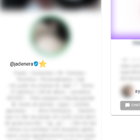
Vid
- ୨⃘୧ㅤ: :ㅤㅤㅤ─
@jadenera
video co
específic
Packs • Conteúdos +18 • Fetiches •
diretamen
Pezinhos • Personalizados • Call
–Oii, pode me chamar de Jade 𓋼𓍊 Tenho
ay
21 aninhos | 1,60 de altura ⋆˖pezinhos
34/35ᰔᩚ˖⋆ Peito pequeno e Bunda grande
✪ Gosto de animes • jogos • comida
CHA
japonesa • ˓𓄹 ࣪˖ Amo Sextoysꨄ˖ ࣪ ִֶָ Garanto
que vc não vai pensar em outra coisa alem
de gozar pra mim ꙳˖(≧◡≦) ♡ ⚠︎Ao me dar
mimos ou contribuir com doações ganha
mimo como agradecimento é só me avisar