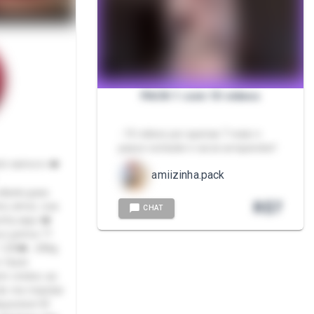
PACK-1 com 10 videos
- 10 videos por apenas 7 reais n
passe vontade n vai se arrepender!
eb namoro ❤️
amiizinha.pack
R$
7
CHAT
ita aqui ❤️
1,50❤️ , 60kg
 de me mandar
onível 🤭