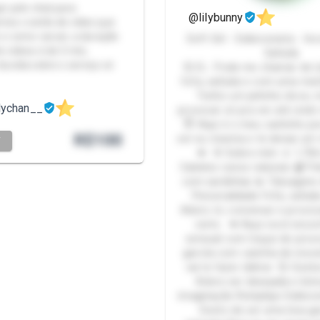
ar pelo chat para
@lilybunny
os o estilo de vídeo que
 e como vai ser, a duração
Soft Girl - Exibicionista - 
 videos é de 3 min,
Safada
duvida sobre o serviço só
💞 Ei… Pode me chamar de Lil
fofa, safada e com uma men
Tenho um jeitinho doce, 
llychan__
provocar só pra ver até onde
😇 Aqui é o meu cantinho pra
R$
100
ser eu mesma e te deixar um
T
💋 🌸 Sobre mim 🌷 1,70m
Cabelos ruivos naturais 🩰 Pe
com sardinhas 💫 Tatuagens 
Personalidade Fofa, safada
Adoro rir, conversar e provoc
certo. 💋 Aqui você encon
sensual com toque de pro
garota com carinha de inoc
vai te fazer delirar 💞 Gost
Adoro ser desejada e bri
imaginação Roleplays Exibici
Gosto de ser uma boa ga