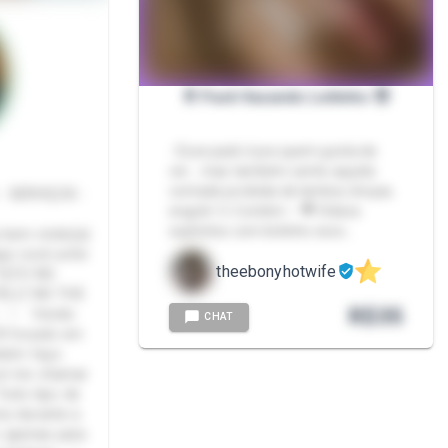
🥛 Pack Vazando Leitinho 😈
- Esse pack é pra quem gosta de
ver... mas também sente aquela
vontade proibida de lamber, limpar,
 SERVIÇOS -
engolir 💦 Contém: • 🎥 Vídeos
explícitos com leitinho esco…
 bem vindo(a)
qui você ache
theebonyhotwife
ELIZ NO THE
R$
35
 - ♡ Vendo
CHAT
18 focado em
mbém faço
 só me chamar
Todo tipo de
os durante a
o apenas para