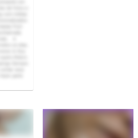
pensando em
es de fotos e
ng com mídias
ersonalizados
tasias Foot
deochamada
is... 🌷
odos os dias,
uvosos ☕ Sou
o quero Adoro
perigo Sempre
 contar seus
 fazer parte