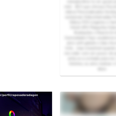
mimada Amo te ver gozar 
mim 💌 O que ofereço Pacot
vídeos Personalizados Sexti
exclusivas Videochamadas P
Vídeos POV Lingeries e fan
Fetish SPH Plaquinha Vi
Avaliações e Reacts & ma
Curiosidades Faço academia t
amo café gelado e dias ch
fofa… mas irresistível quand
me exibir com um pouco de 
sinta-se a vontade para me
fetiches, eu amo realizar e
disso