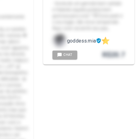
- Gosta de um gemido bem safado
e falando aquela putaria bem
gostosa para você ? 😈 Esse pack é
Inocentemente
o seu lugar, não irá se arrepender.
Aqui você vai sentir seu pau…
y, a ruivinha
te curiosa 🍓
goddess.mia
mas adoro
 você aguenta
R$
20.7
 me divertir,
CHAT
 muito maluco
 | 🦶37 🍒
le branquinha
delicadas 🎀
 e curiosa.
ar do jeitinho
tra Soft e
vocação Uma
ente mas que
os & Fetiches
ncar com a
onismo Switch
rota e ser