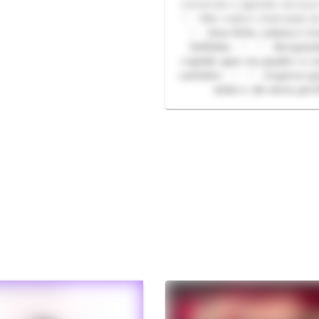
conversar e agendar serviço
♡ - Não realizo chamadas d
♡ - 𝙎𝙤𝙪 𝙛𝙤𝙛𝙖, 𝙘𝙖𝙡𝙢𝙖 𝙚 𝙩𝙚
𝙛𝙤𝙛𝙞𝙣𝙝𝙖 - ♡ ♡ - 𝙍𝙚𝙨𝙥𝙤𝙣
𝙧á𝙥𝙞𝙙𝙤 𝙦𝙪𝙚 𝙚𝙪 𝙥𝙪𝙙𝙚𝙧 𝙚 𝙘
𝙘𝙖𝙧𝙞𝙣𝙝𝙤 - ♡ ♡ - 𝙀𝙨𝙥𝙚𝙧𝙤 𝙦
𝙢𝙞𝙢 𝙚 𝙙𝙤 𝙢𝙚𝙪 𝙥𝙚𝙧