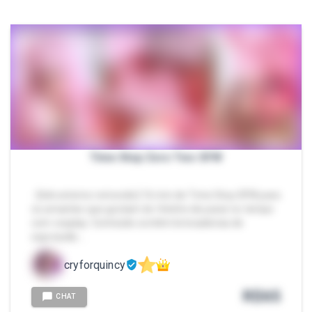
Time Stop Zero Two SFW
- [link externo removido] 16 min de Time Stop SFW para
os amantes que gostam do fetiche de parar no tempo
com cosplay. Conteúdo contém brincadeiras de
expressão …
cryforquincy
R$
65
CHAT