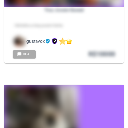
Tica Jovem Kawaii
- Hehehe a tica jovem hehe
gustavox
R$
10000
CHAT