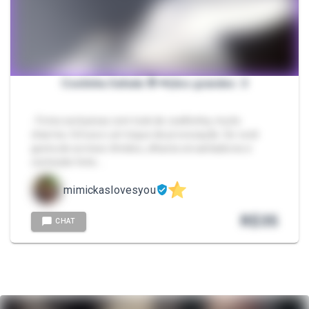
Coelinha Safada 🐰🥕(dos grandes :3
- Fotos exclusivas com look de coelhinha, muito
charme, fofura e um toque de provocação. Se você
gosta de sorrisos tímidos, olhares encantadores e
conteúdo feito …
mimickaslovesyou
R$
35
CHAT