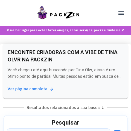
O melhor lugar para achar fazer amigos, achar serviços, packs e muito mais!
ENCONTRE CRIADORAS COM A VIBE DE TINA
OLVR NA PACKZIN
Você chegou até aqui buscando por Tina Olvr, e isso é um
ótimo ponto de partida! Muitas pessoas estão em busca de
criadoras que compartilham uma estética e estilo
Ver página completa
semelhantes. Na Packzin, você pode explorar uma variedade
de conteúdos e comunidades que refletem essa vibe.
Resultados relacionados à sua busca ↓
Pesquisar