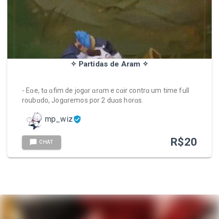
✧ Partidas de Aram ✧
- Eɑe, tɑ ɑfim de jogɑr ɑrɑm e cɑir contrɑ um time full
roubɑdo, Jogɑremos por 2 duɑs horɑs.
mp_wiz
R$
20
CHAT