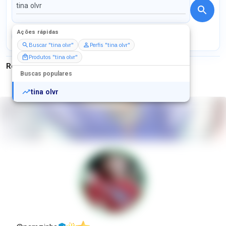
Ações rápidas
Perfis
Serviços
Packs
Buscar "tina olvr"
Perfis "tina olvr"
Produtos "tina olvr"
Resultados para
"
tina olvr
"
Buscas populares
tina olvr