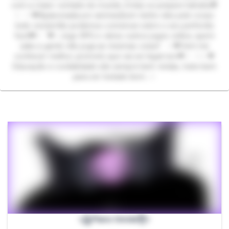
com a maior vontade do mundo, Entao se prepare hahaha💗
✨️ ✨️💗Apaixonada por animes(bom tenho eles pelo corpo
todo rsrs)então podemos conversar sobre o seu preferido
facil💗✨️ 💗✨️Jogo RPG e vários outros jogos online, quem
sabe a gente não joga as mesmas coisa? ✨️💗Vem me
conhecer melhor, prometo que vai ser legal rsrs💗✨️ ✨️✨️💗
Educação e cordialidade são sempre bem vindas, trate bem
para ser tratado bem...✨️
꧁Plano tímida꧂