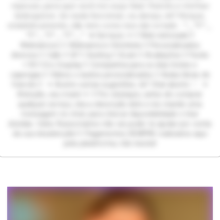
𝘳𝘦𝘱𝘰𝘶𝘴𝘰, 𝘱𝘢𝘳𝘢 𝘲𝘶𝘦 𝘷𝘰𝘤ê 𝘮𝘦 𝘰𝘶ç𝘢 𝘧𝘢𝘭𝘢𝘳 𝘧𝘳𝘢𝘯𝘤ê𝘴 𝘦 𝘮𝘪𝘯𝘩𝘢𝘴
𝘣𝘰𝘣𝘰𝘲𝘶𝘪𝘤𝘦𝘴. 𝘚𝘦 𝘯𝘢𝘥𝘢 𝘧𝘶𝘯𝘤𝘪𝘰𝘯𝘢𝘳, 𝘦𝘶 𝘥𝘢𝘯ç𝘰, 𝘯é? 𝘗𝘰𝘳𝘲𝘶𝘦,
𝘦𝘴𝘵𝘢𝘵𝘪𝘴𝘵𝘪𝘤𝘢𝘮𝘦𝘯𝘵𝘦, 𝘯ã𝘰 𝘵𝘦𝘮 𝘤𝘰𝘮𝘰 𝘪𝘴𝘴𝘰 𝘥𝘢𝘳 𝘦𝘳𝘳𝘢𝘥𝘰. ꒷⏝꒷꒦꒷⏝
꒷꒦꒷⏝꒷꒦꒷⏝꒷꒦꒷⏝꒷ ✦ Serviços ✦ ꒦ Web-inimizade ꒦
Webnamoro ꒦ Webnamoro fetichista ꒦ Personalizados
diversos ꒦ Calls ꒦ GF ꒦ Sexting ꒦ Xcam ꒦ Avaliações ꒦ Packs
+18 ꒦ Ero Cosplay ꒦ Companhia para os dias tristes e
capengas ꒦ Vídeos e áudios personalizados ꒦ Aulas/dicas de
francês ꒦ ✦ Aceito outras sugestões, tá? Chat aberto ♡ ✦
Atenção, seu mané ✦ ꒦ Por obséquio, antes de comprar
qualquer serviço, leia a descrição dele e me mande uma
mensagem no chat, para checar disponibilidade e tirar
dúvidas. Celso Russomanno não vai poder te ajudar por conta
da sua desatenção! ꒦ Pagamentos SEMPRE realizados aqui
pela plataforma, não insista!