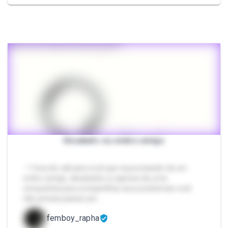
Desabafo ou ombro amigo
- 1 hora de call para você que ta precisando de um
ombro amigo, desabafar ou apenas de uma
companhia para compartilhar seus problemas você
não precisa passar por …
femboy_rapha