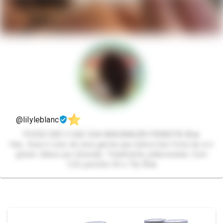
@lilyleblanc
POSSO SER O QUE SUA IMAGINAÇÃO PERMITIR 🔞🔥
Hey, Essa é a bio de uma garota que adora tirar fotos de si e
gravar vídeos por diversão. Totalmente exibicionista. Com
1,53, pezinho 34 e 19y 😈🔥