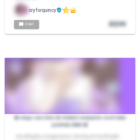
cryforquincy
R$
99
CHAT
🎀 xingo seu time de futebol enquanto você bate
punheta kkkk 🎀
- Humilhação e xingamentos. Sexting de humilhação