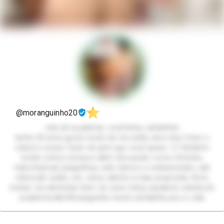
@moranguinho20
rata de academia, cozinheira, safadinha
tenho 20 anos gosto muito de me exibir, amo tirar fotos e
videos e posso fazer do jeito que você quiser <3 Também
vendo outros serviços além dos packs, como fetiches,
videochamad, plaquinhas, web namoro e webamizade, call,
videocall, nudes, etc, estou aberta a mais propostas. Amo
treinar, me alimentar bem, ter uma rotina saudavel, ratinha de
academia kkk Moranguinho muito safadinha pra vc vida