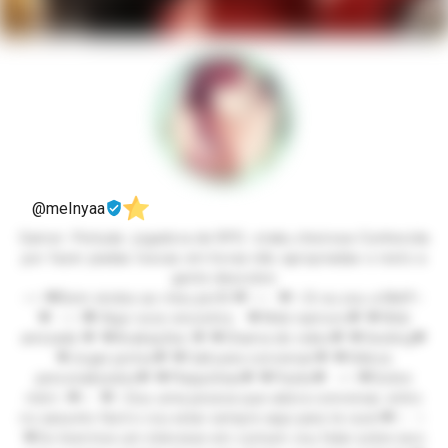
@melnyaa
Gamer -Peituda- jogadora de RPG -otaku cheirosa-Conhecida
por fazer piadas toscas em horas não apropriadas-o resto a
gente descobre
~✨️💗Bem vindos ao meu perfil 💗✨️~ 💗✨️Oi eu sou a Mel!!✨️
💗 ~✨️💖 Aqui voce encontra : 💗Web namoro💗 💗Web
amizade 💗 💗Avaliações 💗 💗Chama de video💗 💗Sexting💗
💗Jogar juntos💗 💗Call para conversar💗 💗Vídeos
personalizados💗 💗Plaquinhas💗 💗Packs💗 ~✨️💗Sobre
mim✨️💗~ 💗✨️Sou uma pessoa que adora conversar, entro
no assunto fácil e vou estar sempre aqui para te ouvir💗✨️ ✨️
💗Se tivermos um interesse em comum vou falar sobre isso