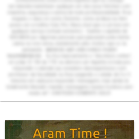
conhecimento sobre a área significa que eu consigo
ser/atender/satisfazer qualquer um dos seus fetiches com
maestria, segurança e acima de tudo profissionalidade. N se
engane, n atuo só como Domme, como já disse eu tbm
posso ser a melhor Sub, Pet, Slave, brat que vc já teve em
qualquer serviço (virtual somente.) Ganhei o apelido de
SÚCUBOS por algumas pessoas que passaram pela minha
cama ou vice versa, exatamente pelo motivo que vc ta
pensando. 𝐁𝐃𝐒𝐌 𝐈𝐒 𝐀𝐑𝐓 𝐀𝐍𝐃 𝐈 𝐎𝐍𝐋𝐘 𝐏𝐀𝐈𝐍𝐓
𝐌𝐀𝐒𝐓𝐄𝐑𝐏𝐈𝐄𝐂𝐄𝐒. Eu fico basicamente o "dia inteiro online",
só q das ⏰ 13h às 17⏰ eu demoro um tiquinho à mais pra
responder e atender pq considero desrespeitosos com
professor da faculdade eu ficar pegando o celular de 5 e 5
minutos em aula pra responder mensagem, mas ainda ta
totalmente liberado mandar mensagens nesses horários sem
medo ok? CONTEÚDO SOMENTE SOLO!