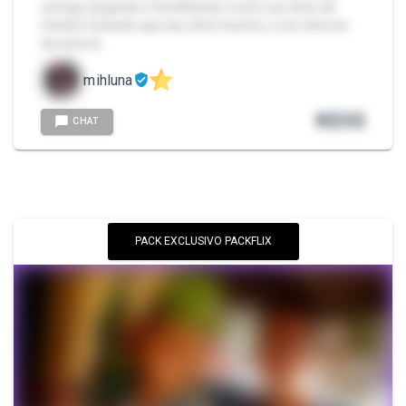
comigo xingando e humilhando você e seu time de
futebol. Dizendo que seu time favorito, é um time de
terceira di…
mihluna
R$
55
CHAT
PACK EXCLUSIVO PACKFLIX