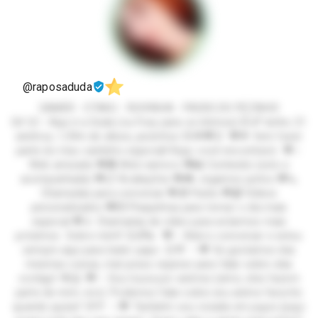
@raposaduda
GAMER - OTAKU - RUIVINHA - PACKS DO PEZINHO
Eii! 🦊✨ Aqui é a Duda (ou Foxy para os íntimos) 🤭💕 tenho 21
aninhos, 1,59m de altura, pezinhos 35🌟💖🦊 💖🌟 Vem fazer
parte do meu cantinho especial! Aqui, você encontrará: 💖✨
Web amizade 💖💑 Web namoro 💖📸 Conteúdo (solo e
acompanhada) 💖📋 Avaliações 💖🎮 Jogamos juntos 💖📞
Chamadas para conversar 💖🎁 Packs 💖📹 Vídeos
personalizados 💖💌 Plaquinhas para tornar o dia mais
especial 💖📱 Chamadas de vídeo para estarmos mais
próximos Sobre mim!! 😊🌈💫 💖✨ Adoro conversar e estou
sempre aqui para bater papo. 😊💬 ✨💖 Se gostamos das
mesmas coisas, mal posso esperar para falar sobre elas
contigo! 🌟🤗 💖✨ Sou louca por animes (sério, eles fazem
parte de mim, rsrs). Podemos falar sobre seu anime favorito
quando quiser! 🌸🎌 ✨💖 Também sou viciada em jogos (jogo