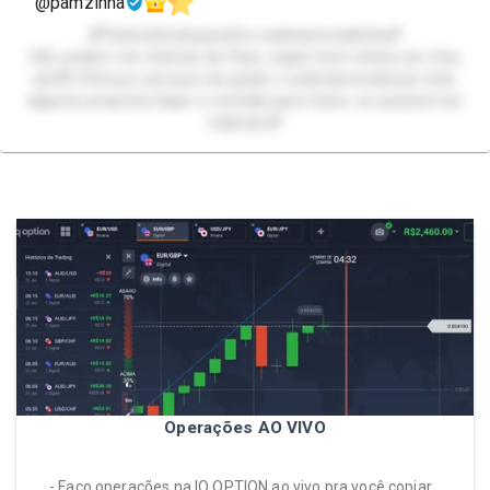
@pamzinha
💕Packzinhodopezinho-webnamoradinha💕
Olá, podem me chamar de Pam, sejam bem vindos ao meu
perfil! Ofereço serviços de packs e webnamorada.(se tiver
alguma proposta fique a vontade para fazer, se possível irei
realizar)💕
Operações AO VIVO
- Faço operações na IQ OPTION ao vivo pra você copiar