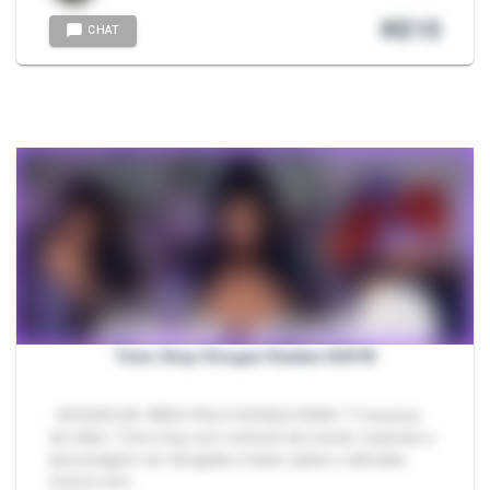
R$
15
CHAT
Time Stop Shogun Raiden NSFW
- ACESSO DE VÍDEO PELO GOOGLE DRIVE 17 minutos
de vídeo. Time stop com controle de mente, fazendo a
personagem ser obrigada a fazer ações e atitudes
contra vont…