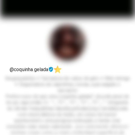
@coquinha.gelada
Desgraçadinha ✦ Farmadora de cubos de gelo ✦ Web-inimiga
✦ Degustadora de caipirinhas, ironias, açaí salgado e
sarcasmo
Prefere suco do que uma coquinha gelada? Já pode parar de
ler por aqui então ☝🏼 ꒷⏝꒷꒦꒷⏝꒷꒦꒷⏝꒷꒦꒷⏝꒷꒦꒷⏝꒷ Integrante
do clã das franjudinhas.rabudas.peitudas.png e amaldiçoada
com níveis bíblicos de tesão, um senso de humor
questionável e uma perigosa inclinação a tentar criar
conexões reais nesse submundo. 𝘑𝘶𝘳𝘰 𝘴𝘰𝘭𝘦𝘮𝘦𝘯𝘵𝘦 𝘰𝘧𝘦𝘳𝘦𝘤𝘦𝘳
𝘮𝘪𝘯𝘩𝘢𝘴 𝘤𝘰𝘹𝘢𝘴 𝘤𝘰𝘮𝘰 𝘢 𝘮𝘢𝘪𝘴 𝘤𝘰𝘯𝘧𝘰𝘳𝘵á𝘷𝘦𝘭 𝘴𝘶𝘱𝘦𝘳𝘧í𝘤𝘪𝘦 𝘥𝘦