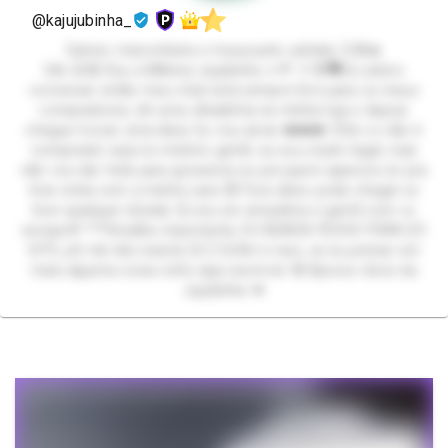
@kajujubinha_
Gamer, maconheira e muuuuuito safada 😏🤪🔥
Oiiii 😜🤪 Sou a Millena Jujubinha 🍬🍭 :3 😎🗣️Eu adoro
conversar então meu chat está sempre livre para os meus
compradores, dê uma olhadinha na minha loja e depois
chegue trocar uma ideia. Eu vou amar ❤️❤️❤️ 🤨Se vc não é
comprador seja no mínimo gentil, eu sou muito legal, mas
não vou dar trela para grosseria ou pra quem aparece só pra
tirar onda com a minha cara 😾 Fora disso pode chegar se
tiver qualquer dúvida 🤔 vou ser simpática e gentil com vc
sempre!!! ***Detalhe importante, EU NUNCA FECHO FORA DO
SITE, pfv bb não insista 😔🙄 Enfim é isso, se eu pensar em
mais alguma coisa volto aqui escrever 🤪 Bjoooo doce da
Jujubinha 💋