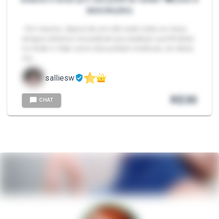
DESCRIÇÃO)
- Em resumo, depois de um rolê onde todos os meus
amigos solteiros me pediram pra analisar o perfil deles
no tinder e falar como eles podiam melhorar, um deles
me…
salliesw
R$
30
CHAT