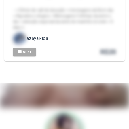
- ➵50min de call de duração ➵mensagens de Bom dia
➵Agrados e elogios ➵Mensagens fofinhas durante o
dia ➵atenção especial durante de manhã e à noite ➵5
dias n…
azaya.kiba
R$
20
CHAT