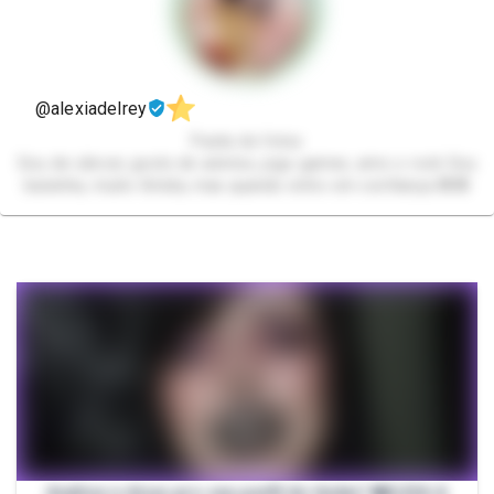
@alexiadelrey
Packs de fotos
Sou de câncer, gosto de animes, jogo games, amo o rock Sou
baixinha, muito tímida, mas quando entro em confiança 🙈🙈
Análise e dicas pro seu perfil do tinder! ❤️(LEIA A