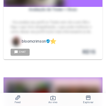
Avaliação de Tinder + Dicas
- Vou avaliar seu perfil no Tinder sem dó e sem filtro.
Digo o que tá te atrapalhando, o que pode melhorar e
como deixar seu perfil muito mais interessante (e de…
bloomcrimson
R$
15
CHAT
Feed
Ao vivo
Explorar