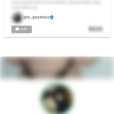
meus pezinhos de forma natural e descontraída. Cada
movimento é gr…
lytz_pezinhos
R$
25
CHAT