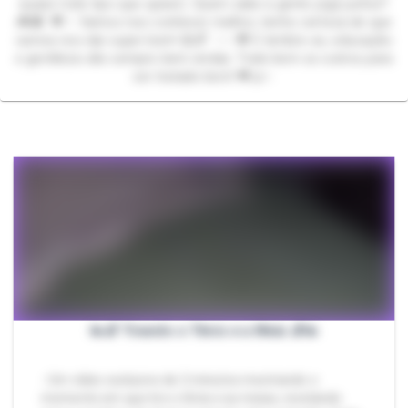
quase todo tipo que quiser). Quem sabe a gente joga juntos?
🎮👾 💖✨ Vamos nos conhecer melhor, tenho certeza de que
vamos nos dar super bem! 😄🌈 ✨✨💖 E lembre-se, educação
e gentileza são sempre bem-vindas. Trate bem os outros para
ser tratado bem! 💖🤝✨
👟🧦 Tirando o Tênis e a Meia 🧦👟
- Um vídeo exclusivo de 2 minutos mostrando o
momento em que tiro o tênis e as meias, revelando