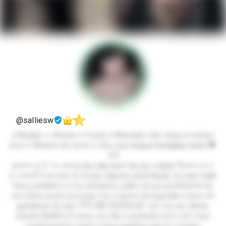
@salliesw
✦Modelo ✦ Artista ✦ Poeta ✦Wannabe Carl Jung no tempo
livre ✦ Mineira do norte ✦ 22y, 𝐲𝐨𝐮𝐫 𝐝𝐞𝐞𝐩𝐞𝐬𝐭 𝐟𝐨𝐫𝐛𝐢𝐝𝐝𝐞𝐧 𝐝𝐞𝐬𝐢𝐫𝐞.🖤
✦⛓️
┏━━━━ ☙ ☪ ☙ ━━━━┓ 𝕰𝖆𝖊 𝖙𝖚𝖉𝖔 𝖇𝖊𝖒? 𝕰𝖚 𝖘𝖔𝖚 𝖆 𝕾𝖆𝖑𝖑𝖞ⵑ ┗━━━━ ☙ ☪
☙ ━━━━┛ E se isso te trouxe alguma assimilação ao jogo Sally
Face, parabéns vc ta certíssimo (além de provavelmente ter
um ótimo gosto pra jogo.) Eu n gosto de legendas e bios mt
apelativas do tipo "PFV ME PESCOLHE" ent vou ser direta:
Estudo BDSM à 4 anos, sou flex e juntando isso com meu