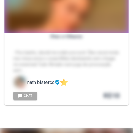
Óleo e Olhares
- Pós-banho, decidi me exibir pra você: Óleo escorrendo
nos meus seios e coxas Mãos deslizando sem chegar
no essencial Tudo filmado num jogo de provocação
sem …
nath.bisterco
R$
10
CHAT