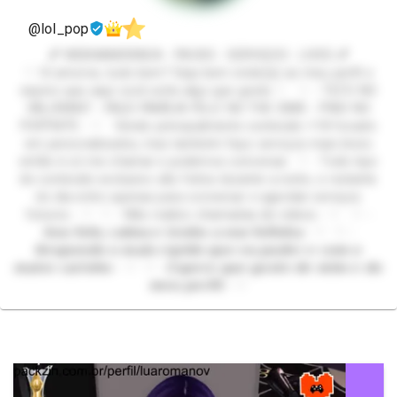
@lol_pop
💕 WEBNAMORADA - PACKS - SERVIÇOS - LIVES 💕
♡ Oi amores, tudo bem? Seja bem vindo(a) ao meu perfil e
espero que aqui você ache algo que goste ♡ ♡ - TILTO NO
VALORANT - FAÇO FAMÍLIA FELIZ NO THE SIMS - PINO NO
FORTNITE - ♡ Vendo principalmente conteúdo +18 focado
em personalizados, mas também faço serviços mais leves
então é só me chamar e podemos conversar. ♡ - Todo tipo
de conteúdo exclusivo são feitos durante a noite, o restante
do dia entro apenas para conversar e agendar serviços
futuros - ♡ ♡ - Não realizo chamadas de videos - ♡ ♡ -
𝙎𝙤𝙪 𝙛𝙤𝙛𝙖, 𝙘𝙖𝙡𝙢𝙖 𝙚 𝙩𝙚𝙣𝙝𝙤 𝙖 𝙫𝙤𝙯 𝙛𝙤𝙛𝙞𝙣𝙝𝙖 - ♡ ♡ -
𝙍𝙚𝙨𝙥𝙤𝙣𝙙𝙤 𝙤 𝙢𝙖𝙞𝙨 𝙧á𝙥𝙞𝙙𝙤 𝙦𝙪𝙚 𝙚𝙪 𝙥𝙪𝙙𝙚𝙧 𝙚 𝙘𝙤𝙢 𝙤
𝙢𝙖𝙞𝙤𝙧 𝙘𝙖𝙧𝙞𝙣𝙝𝙤 - ♡ ♡ - 𝙀𝙨𝙥𝙚𝙧𝙤 𝙦𝙪𝙚 𝙜𝙤𝙨𝙩𝙚 𝙙𝙚 𝙢𝙞𝙢 𝙚 𝙙𝙤
𝙢𝙚𝙪 𝙥𝙚𝙧𝙛𝙞𝙡 - ♡