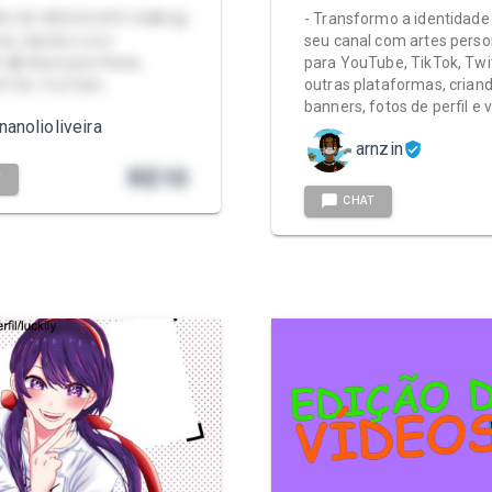
ÃO DE VÍDEOS ATÉ 5 MIN 💻
- Transformo a identidade 
nal, rápida e com
seu canal com artes perso
 🎧 Ideal para Reels,
para YouTube, TikTok, Twi
ikTok, YouTube…
outras plataformas, crian
banners, fotos de perfil e 
nanolioliveira
arnzin
R$
10
T
CHAT