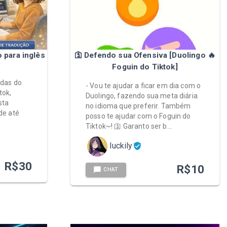
 para inglês
🛐 Defendo sua Ofensiva [Duolingo 🔥
Foguin do Tiktok]
ndas do
- Vou te ajudar a ficar em dia com o
tok,
Duolingo, fazendo sua meta diária
sta
no idioma que preferir. Também
de até
posso te ajudar com o Foguin do
Tiktok~! 🛐 Garanto ser b…
luckily
R$
30
R$
10
CHAT