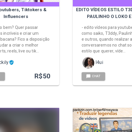
outubers, Tiktokers &
EDITO VÍDEOS ESTILO T3D
Influencers
PAULINHO O LOKO E 
do bem? Quer passar
- edito vídeos para youtube
incríveis e criar um
como saiko, T3ddy, Paulin
bacana? Fico a disposição
e outros, quando realizar 
udar a criar o melhor
conversaremos no chat so
rts, reels, live ou tik…
estilo que querer, víde…
ckily
l4ui
R$
50
T
CHAT