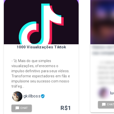
1000 Visualizações Tiktok
Vamos ver?
sua compan
- 🚀 Mais do que simples
- ⚠️ Leia
visualizações, oferecemos o
tempo par
impulso definitivo para seus vídeos.
passar um
Transforme espectadores em fãs e
assistir a
impulsione seu sucesso com nosso
sobre a v
tráfeg…
l
gkillboss
CHA
R$
1
CHAT