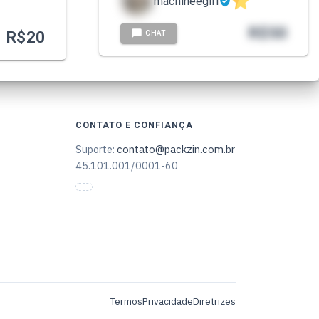
machineegirl
R$
50
R$
20
CHAT
CONTATO E CONFIANÇA
Suporte:
contato@packzin.com.br
45.101.001/0001-60
Termos
Privacidade
Diretrizes