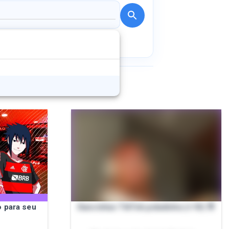
 para seu
Dancinhas TikTok peladinha (+18) 🍑