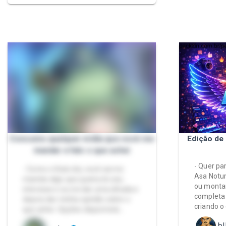
Consumo qualquer mídia que você me
Edição de
mandar e falo o que achei
- Quer par
- Como o título diz, você vai me
Asa Notur
mandar algo que queira do seu
ou montar
interesse e eu irei dar uma olhada e
completa 
depois dar minha opinião sobre o
criando o
que achei. Opções disponíveis…
bl