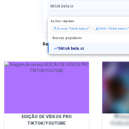
Ações rápidas
Perfis
Serviços
Packs
Buscar "tiktok bela.cr"
Perfis "tiktok bela.cr"
Buscas populares
Resultados para
"
tiktok bela.cr
"
tiktok bela.cr
EDIÇÃO DE VÍDEOS PRO
🎥 Edi
TIKTOK/YOUTUBE
Profissi