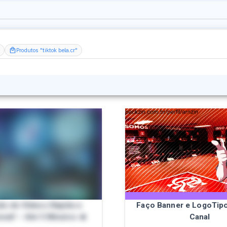
Produtos "tiktok bela.cr"
ção de Vídeos Rápida e
Faço Banner e LogoTipo
onal! – Até 5 Minutos 🔥
Canal