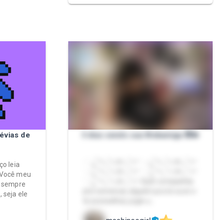
évias de
3 dias sendo sua Webamiga 🧸💫
- ˊˎ-ೃ⁀➷₊˚⊹౨ৎ ₊˚⊹⁺ ˊˎ-ೃ⁀➷₊˚⊹౨ৎ ₊˚⊹⁺
ço leia
ˊˎ-ೃ⁀➷₊˚⊹౨ৎ ₊˚⊹⁺ ˊˎ-ೃ⁀➷₊˚⊹౨ৎ ₊˚⊹⁺
 Você meu
ˊˎ-ೃ⁀➷₊˚⊹౨ৎ ₊˚⊹⁺ Quer companhia
á sempre
pra conversar, alguém pra te ouvir e
 seja ele
te aconselhar, jogar u…