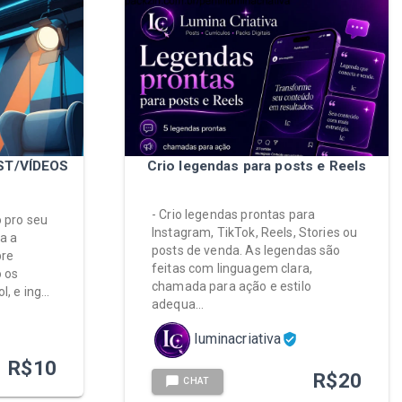
ST/VÍDEOS
Crio legendas para posts e Reels
- Crio legendas prontas para
o pro seu
Instagram, TikTok, Reels, Stories ou
a a
posts de venda. As legendas são
bre
feitas com linguagem clara,
 os
chamada para ação e estilo
l, e ing…
adequa…
luminacriativa
R$
10
R$
20
CHAT