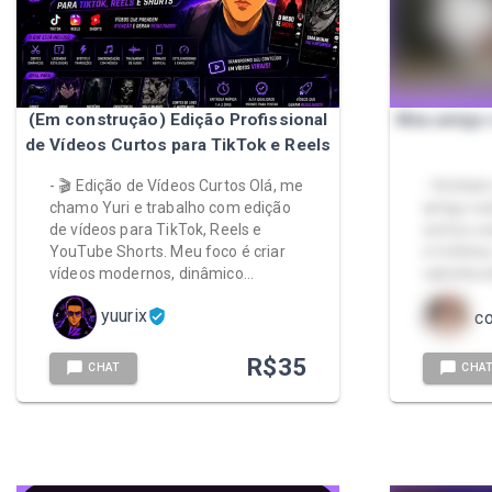
(Em construção) Edição Profissional
Meu amigo c
de Vídeos Curtos para TikTok e Reels
- 🎬 Edição de Vídeos Curtos Olá, me
- Venham
chamo Yuri e trabalho com edição
amigo coel
de vídeos para TikTok, Reels e
somos co
YouTube Shorts. Meu foco é criar
e fofinho
vídeos modernos, dinâmico…
calcinha 
yuurix
co
R$
35
CHAT
CHA