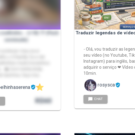
oelhinho... (+18) 🤍 (Pack
Traduzir legendas de vídeo
seminude)
- Olá, vou traduzir as lege
 conhecer meu novo
seu vídeo (no Youtube, Tik
ho, o Chantily. Eu e ele
Instagram) para inglês, ba
elhinhos muito bonzinhos
adquirir o serviço ❤ Vídeo 
s... 🐇 Com minha linda
10min.
de lacinhos, faço mui…
rosysca
elhinhaserena
R$
60
CHAT
T