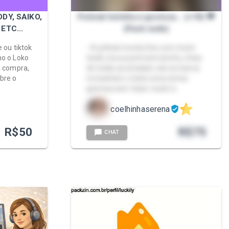
DY, SAIKO,
Policial loirinha e gostosa... (+18) 🖤
ETC...
(Pack nude)
 ou tiktok
- A policial novata fica com muito
ho o Loko
tesão na sua primeira tarefa, cheia
a compra,
de tesão acumulado, ela se tranca
bre o
no banheiro e bate uma siririca
gostosa sem fazer muito b…
coelhinhaserena
R$
50
R$
75
CHAT