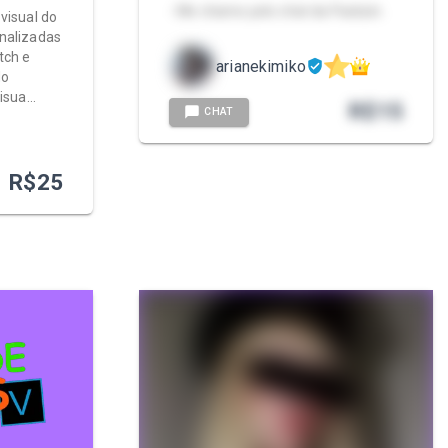
- Me chame pelo chat da Packzin.
visual do
nalizadas
tch e
arianekimiko
do
visua…
R$
15
CHAT
R$
25