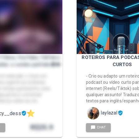
 Filme, YouTube, TikTok e
ROTEIROS PARA PODCA
hia: o combo perfeito🍿❤️
CURTOS
 com atenção ⚠️ Quer um
- Crio ou adapto um roteir
a a gente se conhecer,
podcast ou vídeo curto par
 tempo gostosinho, zoar,
internet (Reels/Tiktok) so
lgo juntos e conversar
qualquer assunto! Traduzo
ida (ou sobre as coi…
textos para inglês/espanho
laylazal
ucy__dess
R$
25.9
T
CHAT