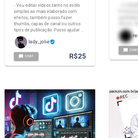
- Vou editar vídeos tanto no estilo
- 🔧 EDIÇ
simples ao mais elaborado com
Profissio
efeitos, também posso fazer
qualidade!
thumbs, capas de canal ou outros
Shorts, T
tipos de publicação. Posso ajudar …
re
lady_jolie
CHA
R$
25
CHAT