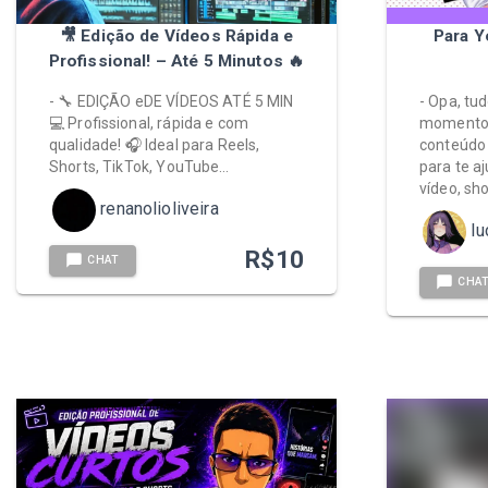
🎥 Edição de Vídeos Rápida e
Para Y
Profissional! – Até 5 Minutos 🔥
- 🔧 EDIÇÃO eDE VÍDEOS ATÉ 5 MIN
- Opa, tu
💻 Profissional, rápida e com
momentos 
qualidade! 🎧 Ideal para Reels,
conteúdo 
Shorts, TikTok, YouTube…
para te aj
vídeo, sho
renanolioliveira
lu
R$
10
CHAT
CHA