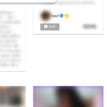
- 2 videos e algumas fotos também
nayh
R$
90
panhia ♡
CHAT
ocional ♡
 SOBRE MIM 🩷
s lojinhas,
de 2023, não
net, mas aqui
quiser, basta
çar ao máximo
para realizar seu desejo ❣️ Detalhe não s