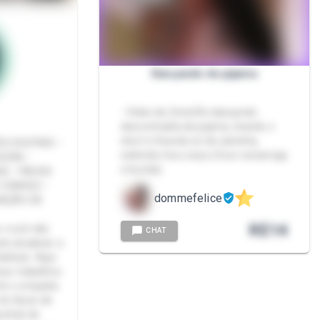
Dançando de pijama
- Vídeo de 2min29s dançando
descontraída de pijama, tirando o
short e ficando só de calcinha,
S DIGITAIS •
exibindo meu corpo (foco na barriga
GURA •
e bunda).
S • PACKS
 COMIGO •
dommefelice
IAÇÃO DE
R$
14
o você não
CHAT
ta atualizar a
arbear. Aqui
us trabalhos
te e empatia.
do blues de
strial de