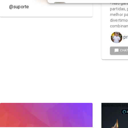
- Não gar
Suporte de KCT feito pra fud
@suporte
partidas,
@carolgostosa · Pack · R$ 18,00
melhor p
divertimos
Perfis
combinand
@
suporte
p
@
suporte.criativstore
CHA
@
suportealien