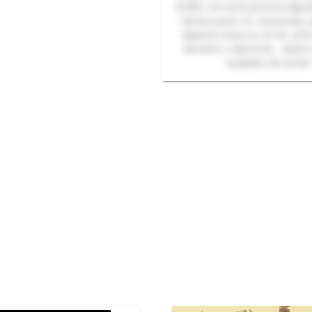
Então, se você procura algu
tempo junto, rir, conversar, j
alguma coisa ou só ter um
durante o dia/noite… talve
acabado de achar