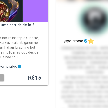
 uma partida de lol?
m nas rotas top e suporte,
@polarbear
aizer, malphit, garen no
tar, hakan, braun no bot
CONSULTORIA DE PCS • ARTE
fiz md10 mas jogo des de
COMPRA E VENDA SE
que nao sou …
RECOMENDAÇÕES MUSICAI
EXCLUSIVOS • CONVERSE
ovembigbig
ASSISTIR JUNTO • AVAL
CONTEÚDO
R$
15
🔥 Seja bem-vindo(a)! Cas
T
consiga visualizar o feed, bas
página. 🙋 Prazer, sou @pol
você encontra alguns dos me
paralelos com tecnologia, ar
Venho de família rockeira, 
Buddy Guy ao metal indu