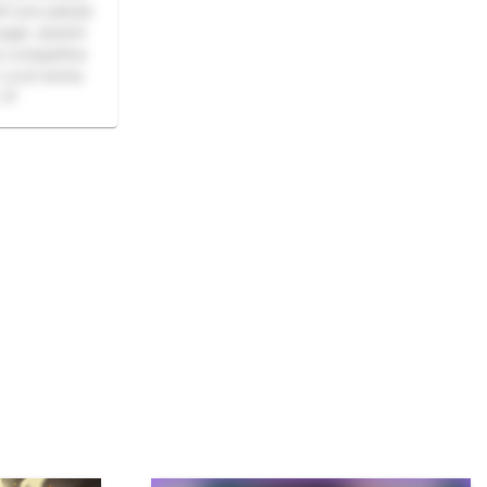
ém pra passar
ogar, assistir
a companhia
z você tenha
 💜