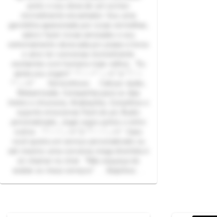
preto e sou dona de um sorriso
incrivelmente encantador. Sou uma
garotinha apaixonada por rosas vermelhas,
adoro fazer novas amizades e sou
extremamente obcecada por praias e livros
e amo ter conversas incrivelmente
excitantes com homens mais velhos. “Eu
ainda sou virgem” *ੈ♡⋆.* ˚｡⋆୨୧˚🌷*ੈ♡⋆
*.˚｡⋆୨୧˚ . . . Servicinhoos. . . Call por áudio,
Webamizade, Companhia para os dias
tristes e chuvosos, Avaliações, Conselhos e
suporte emocional, Pack do pé, Áudio
personalizado, Jogar jogos juntos e entre
outros .*ੈ♡⋆˚｡⋆୨୧˚🌷*ੈ♡⋆˚｡⋆୨୧˚. Caso
você queira um serviço personalizado ou
até mesmo uma conversa mega divertida é
só chamar no chat. “Não esqueça de
avaliar os meus serviços” . . .Beijinhos. . .