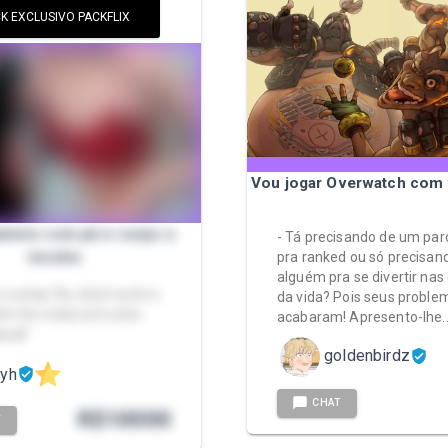
K EXCLUSIVO PACKFLIX
Vou jogar Overwatch com 
atório com pé e corpo a
- Tá precisando de um par
mostra
pra ranked ou só precisan
alguém pra se divertir nas
 e umas fts, short curto e
da vida? Pois seus proble
tbm tiro meia com uma
acabaram! Apresento-lhe..
sual"
goldenbirdz
ayh
CHAT
R$
10000
T