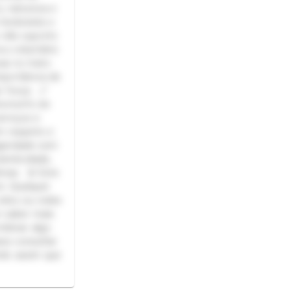
s, natureza e
 hedonista e
e não suporto
u voluntário
as no trato
mportância de
r força. 📏
ctomorfo de
erviços e
 respeito e
garidade sem
tenticidade,
imas. 🚨 Este
in. Qualquer
ites ou redes
r saber mais
mbinar algo
ra consultar
ndo assim que