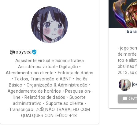
bora
- jogo be
@rosysca
de mordek
top e alis
Assistente virtual e administrativa
obs: nao 
Assistência virtual • Digitação •
2013, so 
Atendimento ao cliente • Entrada de dados
• Textos, Transcrição e ABNT • Inglês
j
Básico • Organização & Administração •
Agendamento de horários • Pesquisa on-
line • Relatórios de dados • Suporte
CHA
administrativo • Suporte ao cliente •
Transcrição ⚠️🔞 NÃO TRABALHO COM
QUALQUER CONTEÚDO +18