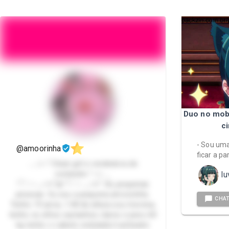
Duo no mobi
c
- Sou uma
@amoorinha
ficar a pa
𓂃✩⋆˚.Clean girl e vendedora de
conteúdo.˚⋆✩𓂃
lu
*ੈ♡⋆ ｡⋆୨୧˚🎀*ੈ♡⋆ ｡⋆୨୧˚ Oii, pequenas
pessoas Eu sou a pequena amoorinha.
CHA
Tenho 19 anos, 1.48 de altura sou morena,
tenho os olhos castanhos claros e peso 60
kg tenho o cabelo ondulado/cacheado