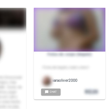
Fotos do corpo (biquíni)
- Fotos de biquíni, maiô e short
rte Emocional
iaraoliver2000
igos, mas
kkk Gosto de
R$
20
nhos, jogar
CHAT
a em call e
 coisa besta,
ndo na play.