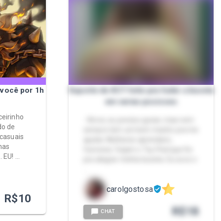
você por 1h
Suporte de KCT feito pra fuder a buceta
em varias posicoes
ceirinho
- Amor, eu preciso gozar, mas nem
do de
sempre tem um bom macho pra me
 casuais
ajudar. Mulheres aprendam,
mas
funciona. Vejam o Toy-Pad que fiz
. EU! …
pra alegrar minha buceta. Eu soco o
…
carolgostosa
R$
10
R$
18
CHAT