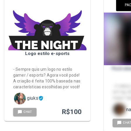
PAC
Logo estilo e-sports
Pack ale
- Sempre quis um logo no estilo
gamer / esports? Agora você pode!
A criação é feita 100% baseada nas
- 2 videos
características escolhidas por você!
um top, 
giuks
roupa "ca
n
R$
100
CHAT
CHA