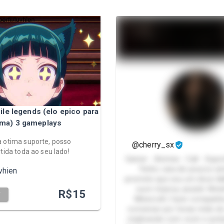
le legends (elo epico para
ima) 3 gameplays
 otima suporte, posso
@cherry_sx
rtida toda ao seu lado!
Gamer - Animes - Call - Supo
Tenho cara de poucos am
vhien
prometo que sou um doce kk
ouvir música, assistir filmi
R$
15
T
Minecraft, fazer companhi
conversar por horas rindo de
implicando com você e surta