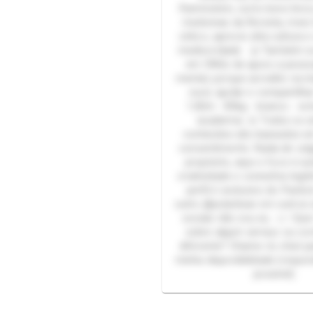
Rammstein, curto bons livro
medicinas da floresta, meio
cético, aprecio alta cultura 
mediocridade. 🤝 Também so
em ONGs de apoio a pesso
mental, porque acredito na i
ouvir, ajudar e compartilha
1,82m - 80kg - branco - e
academia ⚖️ Todos os s
conteúdos são baseados em
consentimento. Nada de vul
propósito, aqui o foco é au
criatividade e conexões legít
perfil é exclusivo do Packz
outro @polarbear em outros s
sociais não sou eu. 👉 Que
sobre algum serviço ou co
diferente? Chame no chat pa
minha disponibilidade (respo
possível).