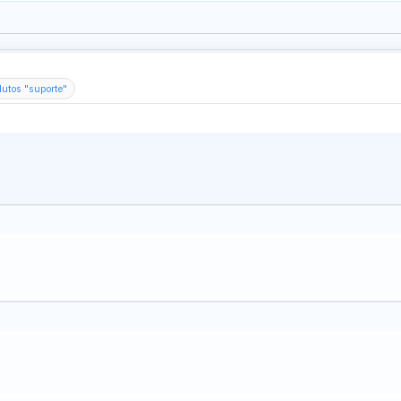
dutos "suporte"
uporte para você no LoL