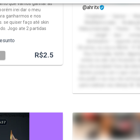
anto que vamos ganhar as
er a buceta em varias posicoes
@ahritx
 porém irei dar o meu
ara ganharmos e nos
Cosplayer ♡ Gamer ♡ WebAmiga ♡
. se quiser faço até skin
WebNamorada ♡ Avaliação ♡ Call ♡
o. Jogo ate 2 partidas
Vídeochamada ♡ Packs ♡ Personalizados
♡ catgirl ♡ duo ♡ com
resunto
dominatrix ♡ suporte em
Oii amor, eu sou a Ahritx 🩷
R$
2.5
Sou formada, tenho alguma
T
entrei no site em fevereiro 
sou mt sociável fora da inter
dentro posso ser o que você 
me pedir e eu vou me esfor