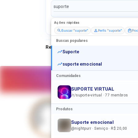
Ações rápidas
Perfis
Serviços
Packs
Buscar "suporte"
Perfis "suporte"
Pro
Buscas populares
Resultados para
"
suporte
"
Suporte
suporte emocional
Comunidades
SUPORTE VIRTUAL
/r/suporte-virtual · 77 membros
Produtos
Suporte emocional
Jogo de s
@nightpurr · Serviço · R$ 20,00