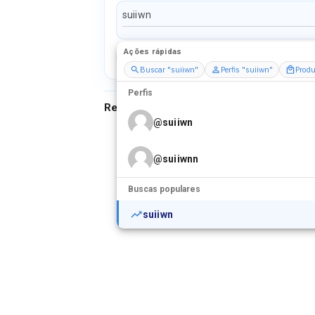
Ações rápidas
Perfis
Serviços
Packs
Buscar "suiiwn"
Perfis "suiiwn"
Produ
Perfis
Resultados para
"
suiiwn
"
@
suiiwn
@
suiiwnn
Buscas populares
suiiwn