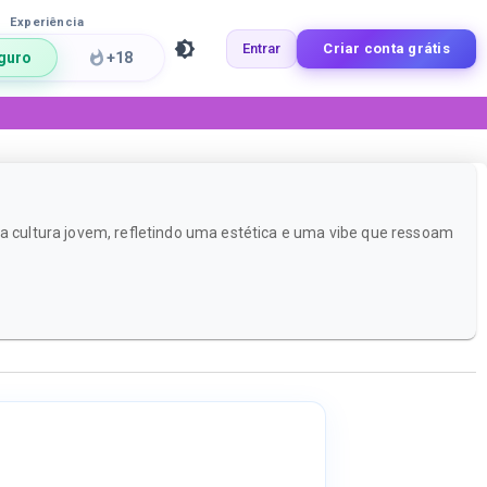
Experiência
Entrar
Criar conta grátis
guro
+18
na cultura jovem, refletindo uma estética e uma vibe que ressoam