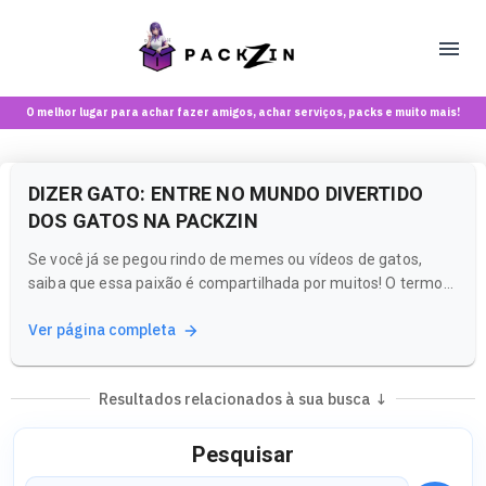
O melhor lugar para achar fazer amigos, achar serviços, packs e muito mais!
DIZER GATO: ENTRE NO MUNDO DIVERTIDO
DOS GATOS NA PACKZIN
Se você já se pegou rindo de memes ou vídeos de gatos,
saiba que essa paixão é compartilhada por muitos! O termo
'dizer gato' remete a uma cultura divertida e leve que envolve
Ver página completa
esses adoráveis felinos. Na Packzin, você pode explorar
conteúdos que misturam humor e criatividade, tudo em um
ambiente...
Resultados relacionados à sua busca ↓
Pesquisar