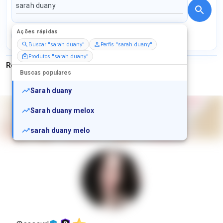
Ações rápidas
Perfis
Serviços
Packs
Buscar "sarah duany"
Perfis "sarah duany"
Produtos "sarah duany"
Resultados para
"
sarah duany
"
Buscas populares
Sarah duany
Sarah duany melox
sarah duany melo