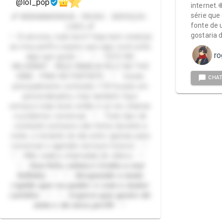
@lol_pop
internet. 
série que 
💕 WEBNAMORADA - PACKS - SERVIÇOS -
fonte de
LIVES 💕
gostaria 
♡ Oi amores, tudo bem? Seja bem vindo(a)
ao meu perfil e espero que aqui você ache
ro
algo que goste ♡ ♡ - TILTO NO
VALORANT - FAÇO FAMÍLIA FELIZ NO THE
SIMS - PINO NO FORTNITE - ♡ Vendo
CHA
principalmente conteúdo +18 focado em
personalizados, mas também faço
serviços mais leves então é só me chamar
e podemos conversar. ♡ - Todo tipo de
conteúdo exclusivo são feitos durante a
noite, o restante do dia entro apenas para
conversar e agendar serviços futuros - ♡
♡ - Não realizo chamadas de videos - ♡
♡ - 𝙎𝙤𝙪 𝙛𝙤𝙛𝙖, 𝙘𝙖𝙡𝙢𝙖 𝙚 𝙩𝙚𝙣𝙝𝙤 𝙖 𝙫𝙤𝙯
𝙛𝙤𝙛𝙞𝙣𝙝𝙖 - ♡ ♡ - 𝙍𝙚𝙨𝙥𝙤𝙣𝙙𝙤 𝙤 𝙢𝙖𝙞𝙨
𝙧á𝙥𝙞𝙙𝙤 𝙦𝙪𝙚 𝙚𝙪 𝙥𝙪𝙙𝙚𝙧 𝙚 𝙘𝙤𝙢 𝙤 𝙢𝙖𝙞𝙤𝙧
𝙘𝙖𝙧𝙞𝙣𝙝𝙤 - ♡ ♡ - 𝙀𝙨𝙥𝙚𝙧𝙤 𝙦𝙪𝙚 𝙜𝙤𝙨𝙩𝙚 𝙙𝙚
𝙢𝙞𝙢 𝙚 𝙙𝙤 𝙢𝙚𝙪 𝙥𝙚𝙧𝙛𝙞𝙡 - ♡