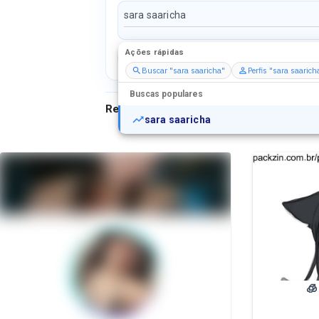
Ações rápidas
Perfis
Serviços
Packs
Buscar "sara saaricha"
Perfis "sara saarich
Buscas populares
Resultados para
"
sara saaricha
"
sara saaricha
🧊