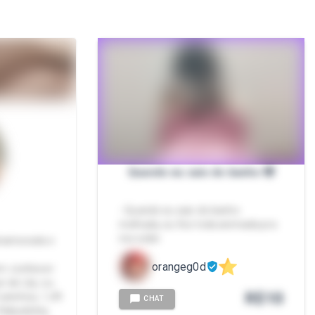
Quando eu saio do banho 🫣
- Quando eu saio do banho
molhada, eu fico toda animada pra
me exibir
bnamorada e
orangeg0d
em conhecer
de Lily, ou
R$
10
aninhos, 1,49
CHAT