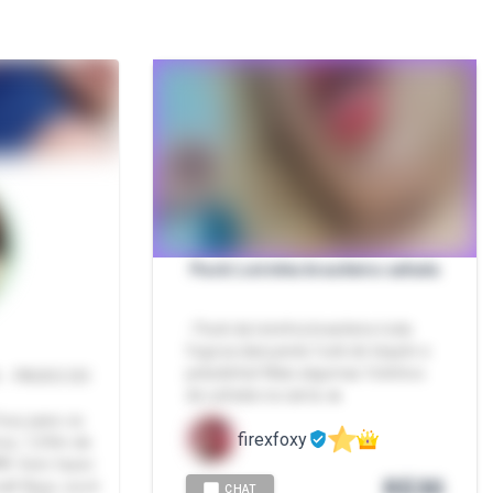
Pack Loirinha brasileira safada
- Pack da loirinha brasileira toda
fogosa dançando funk de biquíni e
peladinha! Mais algumas fotinhos
 - PACKS DO
de safada na cama 🔥
Foxy para os
firexfoxy
hos, 1,59m de
🌟 Vem fazer
R$
30
al! Aqui, você
CHAT