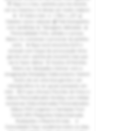
😇 Aqui é o meu cantinho pra me divertir,
ser eu mesma e te deixar um muito maluco
💋 🌸 Sobre mim 🌷 1,70m | 🦶37 🍒
Cabelos ruivos naturais 🩰 Pele branquinha
com sardinhas 💫 Tatuagens delicadas 🎀
Personalidade Fofa, safada e curiosa.
Adoro rir, conversar e provocar do jeitinho
certo. 💋 Aqui você encontra Soft e
sensual com toque de provocação Uma
garota com carinha de inocente mas que
vai te fazer delirar 💞 Gostos & Fetiches
Adoro ser desejada e brincar com a
imaginação Roleplays Exibicionismo Switch
Gosto de ser uma boa garota e ser
mimada Amo te ver gozar pensando em
mim 💌 O que ofereço Pacotes de fotos e
vídeos Personalizados Sexting com mídias
exclusivas Videochamadas Personalizados
Vídeos POV Lingeries e fantasias Foot
Fetish SPH Plaquinha Videochamada
Avaliações e Reacts & mais... 🌷
Curiosidades Faço academia todos os dias,