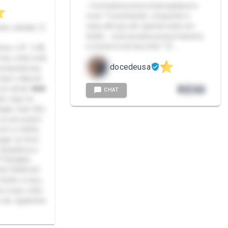
- Contrataria essa empregada pra
você ? Cozinhando. Limpando a
casa até que de repente bate um
ito safada 😏
tesão… você já sabe porque banana
é minha fruta favorita? 10 …
 🍬🍭 :3 😎
meu chat está
docedeusa
compradores,
oja e depois
R$
50
vou amar ❤️❤️
CHAT
or seja no
legal, mas não
a ou pra quem
com a minha
gar se tiver
 simpática e
**Detalhe
CHO FORA DO
 Enfim é isso,
 coisa volto
 da Jujubinha