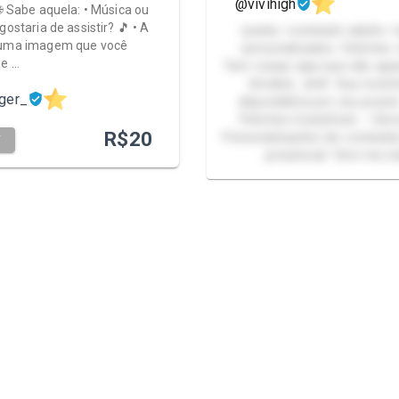
@vivihigh
🌐 Sabe aquela: • Música ou
gostaria de assistir? 🎵 • A
•packs •conteúdo adulto •
 uma imagem que você
•personalizados •fetiches 
de …
Tem coisas aqui que não ap
timeline…🫦💋 Sua novin
ger_
disponibiliza pro seu prazer: • Packs
Fetiches irresistíveis • Serviços +18 •
R$
20
Personalizações de conteúdos • Não f
T
presencial Vem me sta