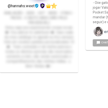
- Oiie ga
@hannahs.weet
jogar Val
Pocket Sa
AVALIAÇÃO - GEEK - HOT - NERD - OTAKU -
mandar (t
PACKS - E MUITO MAIS (NÃO FAÇO
seguir) e
PRESENCIAL)
Estou aqui pra experimentar coisas novas
e
❤️ Vou adorar te satisfazer ❤️ Caso nada
do meu catálogo te agrade eu fico sempre
feliz em receber pedidos personalizados 🥺
CHA
❤️ Todo conteúdo é de minha autoria e
todos os direitos autorais são reservados
somente a mim, não sendo autorizado o
compartilhamento das minhas mídias. ⚠️
Bem Vindos ❤️✨