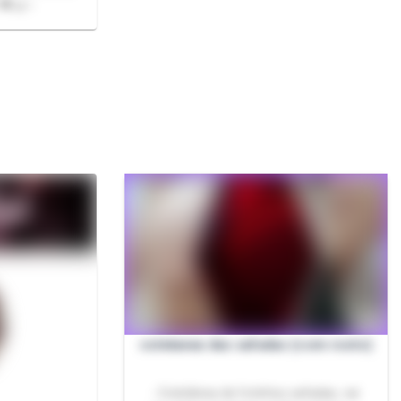
 💖🤝✨
coletanea das safadas (com rosto)
- Coletânea de fotinhos safadas, vai