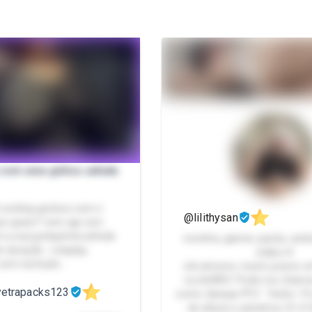
 com uma gótica safada
 sexting gostoso com o
@lilithysan
ue quiser? vem agr com
 a sua gotiquinha safada
novinha, gamer, packs, we
e duração - roleplay,
otaku<3
 sem restriçõe…
olá amores, muito prazer 
vocês!🧸🩷 Pode me chamar 
yetrapacks123
como desejar.🍭🩷 Tenho 19 
de altura e pézinhos 31<3 Rabudinha,