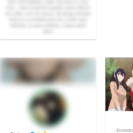
amo café gelado e dias chuvosos ☕ Sou
fofa… mas irresistível quando quero Adoro
me exibir com um pouco de perigo Sempre
sinta-se a vontade para me contar seus
fetiches, eu amo realizar e fazer parte
disso
- Encontr