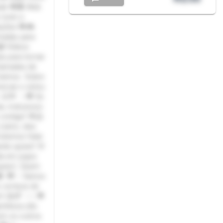
de 💖💑 Web
(solo e
ações 💖🎮
madas para
📹 Vídeos
as para tornar
Chamadas de
róximos Sobre
ersar e estou
. 😊💬 ✨💖 Se
s, mal posso
 contigo! 🌟🤗
sério, eles
Podemos falar
ndo quiser! 🌸
a em jogos
uiser). Quem
👾 💖✨ Vamos
 certeza de
m! 😄🌈 ✨✨💖
ntileza são
em os outros