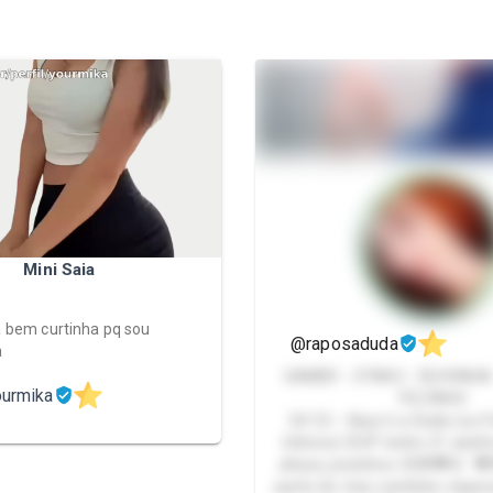
Mini Saia
ia bem curtinha pq sou
@raposaduda
a
GAMER - OTAKU - RUIVINHA
ourmika
PEZINHO
Eii! 🦊✨ Aqui é a Duda (ou 
íntimos) 🤭💕 tenho 21 anin
altura, pezinhos 35🌟💖🦊 
parte do meu cantinho especi