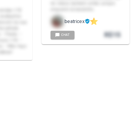
ter vídeos também então compre
enquanto ta baratinho
vendas +18
•avaliações
beatricex
arecem na sua
ha safada
R$
15
 •
CHAT
aço
lkear!