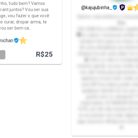
tinho, tudo bem? Vamos
@kajujubinha_
orant juntos? Vou ser sua
ge, vou fazer o que você
Gamer, maconheira e muuuuu
e curar, dropar arma, te
🤪🔥
 vou ser bem ca…
Oiiii 😜🤪 Sou a Millena Jujubinha
🗣️Eu adoro conversar então 
michan
sempre livre para os meus 
dê uma olhadinha na minha l
R$
25
chegue trocar uma ideia. Eu 
T
❤️ 🤨Se vc não é comprad
mínimo gentil, eu sou muito 
vou dar trela para grosseri
aparece só pra tirar onda 
cara 😾 Fora disso pode che
qualquer dúvida 🤔 vou ser
gentil com vc sempre!!! *
importante, EU NUNCA FE
SITE, pfv bb não insista 😔🙄
se eu pensar em mais alguma
aqui escrever 🤪 Bjoooo doce
💋