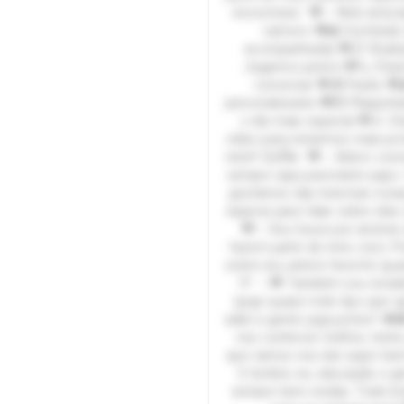
encontrará: 💖✨ Web amiza
namoro 💖📸 Conteúdo 
acompanhada) 💖📋 Avali
Jogamos juntos 💖📞 Cha
conversar 💖🎁 Packs 💖
personalizados 💖💌 Plaquinh
o dia mais especial 💖📱 
vídeo para estarmos mais p
mim!! 😊🌈💫 💖✨ Adoro conv
sempre aqui para bater papo
gostamos das mesmas coisa
esperar para falar sobre elas
💖✨ Sou louca por animes (
fazem parte de mim, rsrs). 
sobre seu anime favorito qua
🎌 ✨💖 Também sou viciad
(jogo quase todo tipo que q
sabe a gente joga juntos? 
nos conhecer melhor, tenho
que vamos nos dar super be
E lembre-se, educação e ge
sempre bem-vindas. Trate b