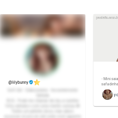
- Mini sa
@lilybunny
safadinh
Soft Girl - Exibicionista - Inocentemente
y
Safada
💞 Ei… Pode me chamar de Lily, a ruivinha
fofa, safada e com uma mente curiosa 🍓
Tenho um jeitinho doce, mas adoro
provocar só pra ver até onde você aguenta