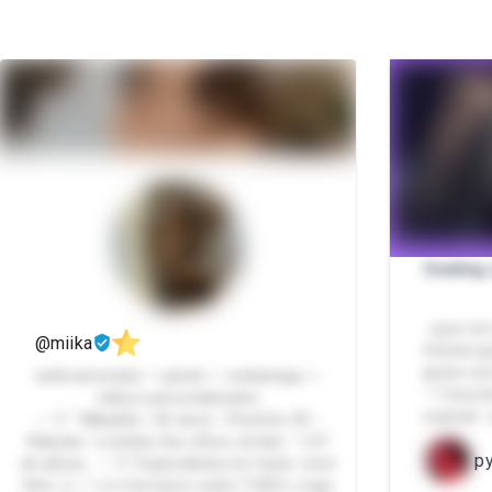
Sexting
- quer um
@miika
fetiche q
gozar com
webnamorada ✧ packs ✧ webamiga ✧
- 1 hora d
videos personalizados
cuckold -
⋆. 𐙚 ˚ Mikaella • 20 anos • Pezinho 35 •
Rabuda • Loirinha dos olhos verdes • 1,57
p
de altura ⋆. 𐙚 ˚Especialista em fazer você
feliz =) ₊˚⊹ᰔ Converso sobre TUDO | Jogo