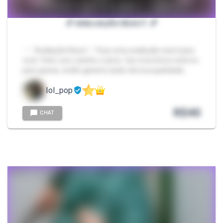
💕 AVALIAÇÃO REACT. 💕
- ♡ Avaliação React ♡ Faço uma avaliação react para
você. Feito com carinho e amor. Uso microfone externo
para gravar, então garanto áudio de boa qualidade…
lol_pop
R$
40
CHAT