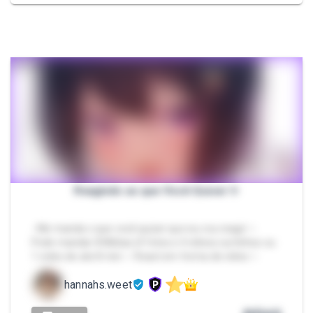
Reagindo ao que Você Quiser ✨️
- Me manda o que você quiser que eu vou reagir ✨️
Pode mandar 8 Mídias (4 fotos e 4 vídeos curtinhos ou
1 video de ate 8 min ✨️ React em forma de vídeo ✨️
hannahs.weet