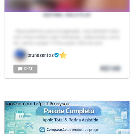
SEXTING | ROLE PLAY
- Aqui podemos usar a imaginação , mas também claro
com meus relatos reais fetichistas , exibicionista ,corno
etc ,vamos ousaar ! ( Foto,,audio ) 2hrs de sext…
brunasantos
R$
100
CHAT