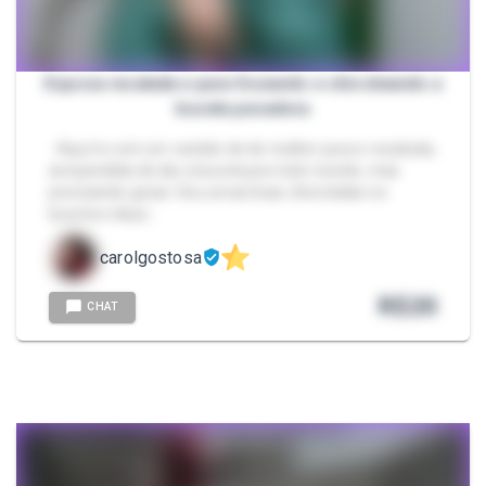
Esposa recatada e pura Gozando e chicoteando a
buceta pecadora
- Aqui to com um vestido de de mulher pura e recatada,
arrependida de dar a buceta pra todo mundo, mas
precisando gozar. Dou umas boas chicotadas na
buceta e depo…
carolgostosa
R$
20
CHAT