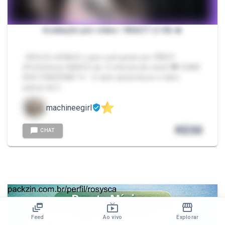
Avaliação por vídeo / REACT (+18) 🔥
- REAJO e AVALIO o que você quiser por VÍDEO!
(Preferência: NUDEZ) 🔥 ( 5 minutos de react) 🖤 COMO
ISSO FUNCIONA? 🪽 - O valor aumenta se o video
passar de 3…
machineegirl
R$
50
CHAT
Feed
Ao vivo
Explorar