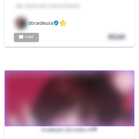
- Me chame pelo chat da Packzin.
docedeusa
R$
40
CHAT
Avaliação de nudes 👀🍭