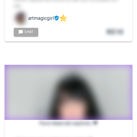
esp…
artmagicgirl
R$
10
CHAT
Pack Akatsuki explícito 🖤