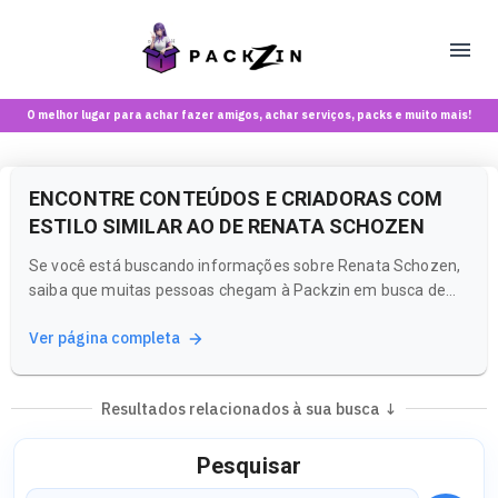
O melhor lugar para achar fazer amigos, achar serviços, packs e muito mais!
ENCONTRE CONTEÚDOS E CRIADORAS COM
ESTILO SIMILAR AO DE RENATA SCHOZEN
Se você está buscando informações sobre Renata Schozen,
saiba que muitas pessoas chegam à Packzin em busca de
criadoras com estilos e vibes parecidas. A Packzin é uma
Ver página completa
plataforma única que combina rede social e marketplace,
onde você pode explorar conteúdos e conectar-se com
comunidades que...
Resultados relacionados à sua busca ↓
Pesquisar