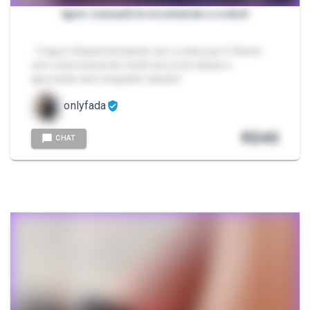
Iguro (casual) te mostrando a cobra!
- O Iguro Obanai brincando com a cobra por 3:56min
com uma música de fundo pra você relaxar e
aproveitar bem enquanto assiste!
onlyfada
R$
40
CHAT