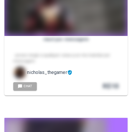
react por mensagem
- posso reagir a qualquer coisa q ce me mandar por
mensagem
nicholas_thegamer
R$
10
CHAT