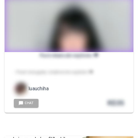
Pack Akatsuki explícito 🖤
- Pack renegada, totalmente explícito 🖤
luauchiha
R$
35
CHAT