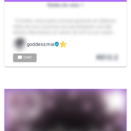
Relato de sexo 1
- Corninho, essa é para você que gosta de um delicioso
relato de sexo, já prevejo seu pau latejando e jorrado
leitinho. Mas lembre-se, dentro de mim só um macho…
goddess.mia
R$
12.2
CHAT