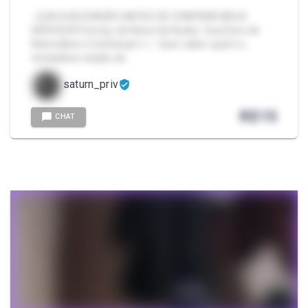
- LEIA A DESCRIÇÃO ANTES DE COMPRAR MEUS
SERVIÇOS! Serviço de React de Nudes: Sua Dose de
Adrenalina e Confiança! 👀✨ Quer saber qual é a
verdadeira reação de…
saturn_priv
R$
15
CHAT