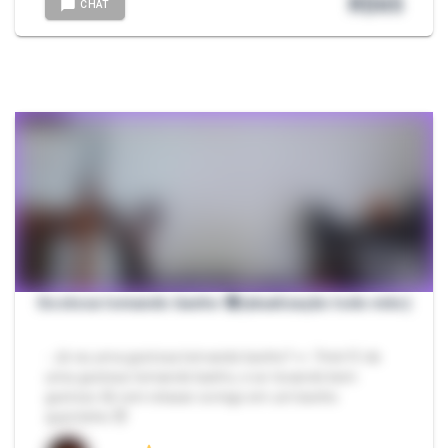
R$
65
CHAT
Gostosa tomando banho 🔞(atualização todo mês)
- Já viu uma gostosa tomando banho? 👀 7min15 de
uma gostosa tomando banho, e se tocando bem
gostoso 🤤 vem relaxar comigo em um banho
quentinho 😈