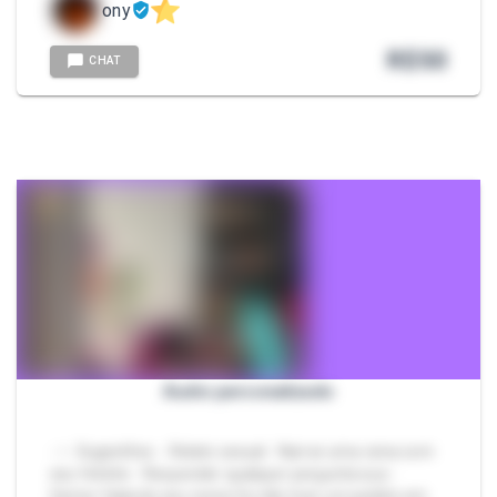
ony
R$
50
CHAT
Áudio personalizado
- ✨ Sugestões: - Relato sexual - Narrar uma cena com
seu fetiche - Responder qualquer pergunta sua -
Gemer falando seu nome Se não tiver um pedido em