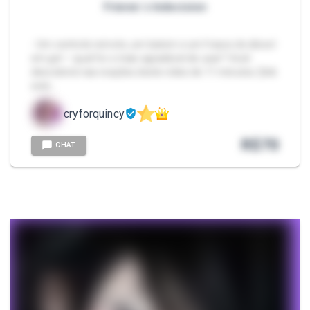
Frieren´s Indecision
- Um controle remoto, um batom e um frasco de álcool
em gel — qual foi o mais agradável de usar? Você
descobrirá nas reações deste vídeo de 11 minutos: [link
exte…
cryforquincy
R$
70
CHAT