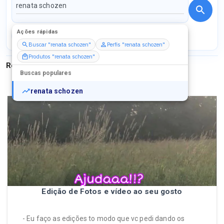
Ações rápidas
Perfis
Serviços
Packs
Buscar "renata schozen"
Perfis "renata schozen"
Produtos "renata schozen"
Resultados para
"
renata schozen
"
Buscas populares
renata schozen
Edição de Fotos e vídeo ao seu gosto
- Eu faço as edições to modo que vc pedi dando os