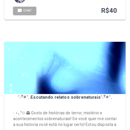
R$
40
CHAT
˚˖𓍢✧˚. Escutando relatos sobrenaturais˚˖𓍢✧˚.
- ⋆｡°✩ 👻 Gosto de histórias de terror, mistério e
acontecimentos sobrenaturais! Se você quer me contar
a sua historia você está no lugar certo! Estou disposta a