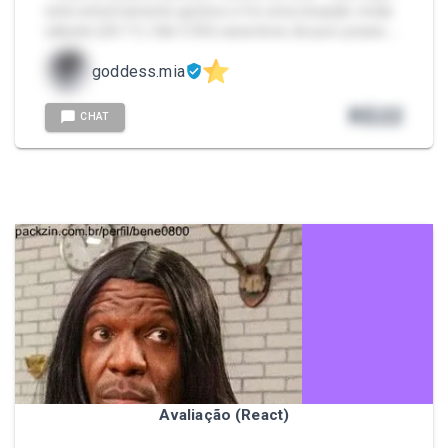
está extremamente gostoso e foi uma situação vivida
sábado (25/11). São 3.356 caracteres de puro prazer, …
goddess.mia
R$
22
CHAT
Avaliação (React)