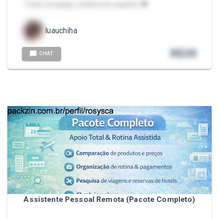
- Pack renegada, totalmente explícito 🖤
luauchiha
R$
35
CHAT
Assistente Pessoal Remota (Pacote Completo)