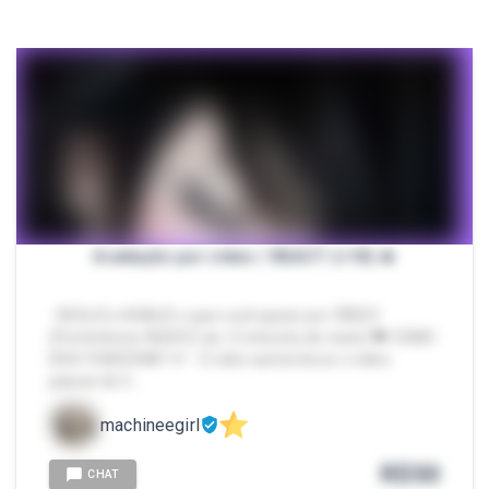
Avaliação por vídeo / REACT (+18) 🔥
- REAJO e AVALIO o que você quiser por VÍDEO!
(Preferência: NUDEZ) 🔥 ( 5 minutos de react) 🖤 COMO
ISSO FUNCIONA? 🪽 - O valor aumenta se o video
passar de 3…
machineegirl
R$
50
CHAT