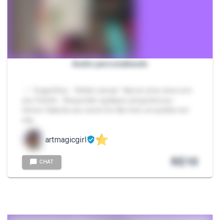
Áudio personalizado
- ✨ Sugestões: - Relato sexual - Narrar uma cena com
seu fetiche - Responder qualquer pergunta sua -
Gemer falando seu nome Se não tiver um pedido em
esp…
artmagicgirl
R$
10
CHAT