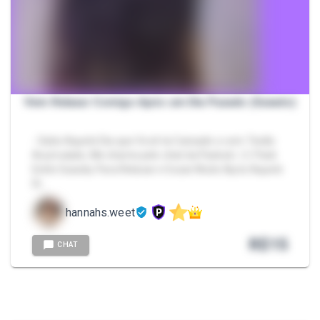
Vem Relaxar Comigo Após um Dia Puxado (Guiado)
- Sabe Aquele Dia que Você ta Cansado e com Tesão
Acumulado, Me chame pelo chat da Packzin. ❤️‍🔥 Pack
Estilo Guiada, Para Relaxar e Gozar Muito Após Aquele
Di…
hannahs.weet
R$
15
CHAT