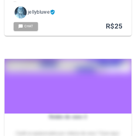
…
jellybluwe
R$
25
CHAT
Relato de sexo 2
- Cadê os apaixonados por relatos de sexo ? Esse aqui