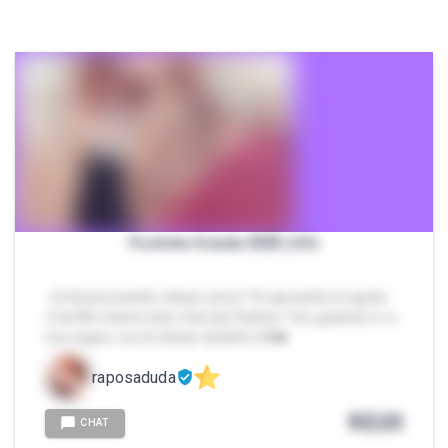
Punheta Guiada 🥴🥵 (JOI)
- Está precisando relaxar amor? A raposinha te ajuda
😏🔥 Me chame pelo chat da Packzin. Vou guiando e vc
me segue, vou te deixar doidinho 🫣❤️
raposaduda
R$
20
CHAT