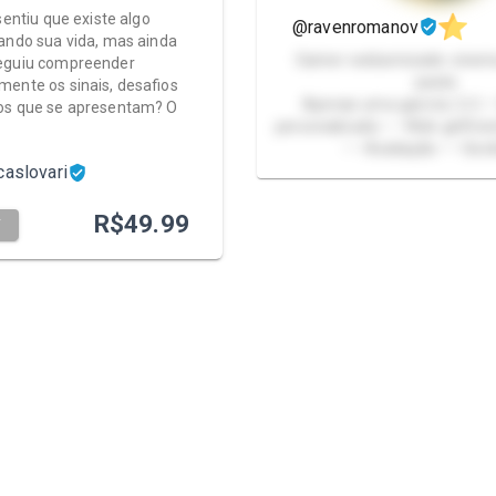
sentiu que existe algo
@ravenromanov
ando sua vida, mas ainda
Gamer-webamizade-cinem
eguiu compreender
packs
ente os sinais, desafios
Apenas uma garota 🙆🏻‍♀️ 
os que se apresentam? O
personalizado • • Web girlfrie
• • Avaliação • • Sext
caslovari
R$
49.99
T