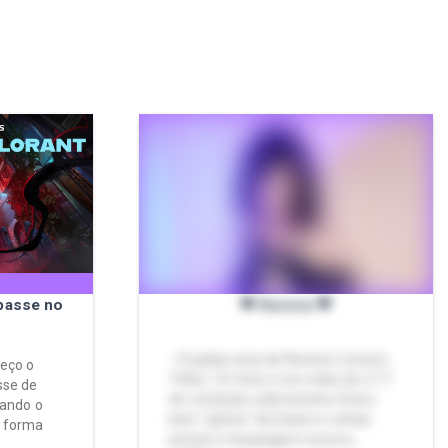
passe no
🖤 Ravena 🖤
- Cosplay sexy da Ravena (Jovens
eço o
Titãs). 16 fotos e um vídeo de 2:17
sse de
de conteúdo exibicionista. Estou
zando o
bem "gótica" de batom e unhas
e forma
pretas e maquiagem escura, …
. …