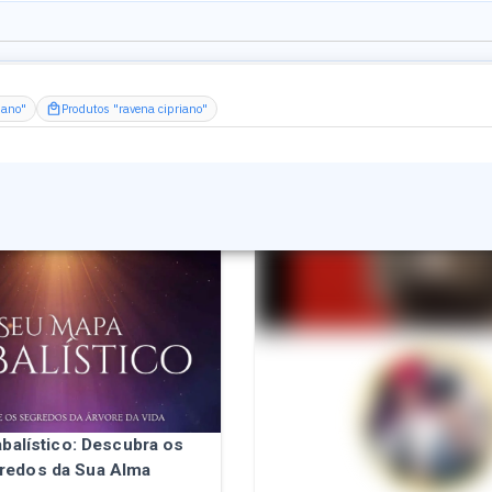
iano"
Produtos "ravena cipriano"
balístico: Descubra os
redos da Sua Alma