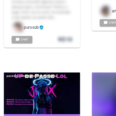
revelou, esconde alguma coisa e
deseja expor, confessar? Achou o
ar
lugar certo vou te ouvir, te entender
e até opinar se assim des…
CHA
purosub
R$
10
CHAT