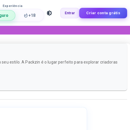
Experiência
Entrar
Criar conta grátis
guro
+18
u estilo. A Packzin é o lugar perfeito para explorar criadoras