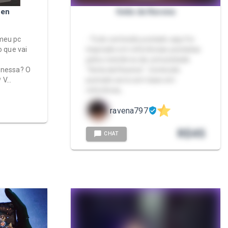
zen
Seita da Ravena
meu pc
- Todo conteúdo postado aqui foi
 que vai
inspirado em referências postadas
pelos membros da comunidade
 nessa? O
"Seita da Ravena". Conteúdo
 V…
postado será com base em
referência…
ravena797
R$
45
CHAT