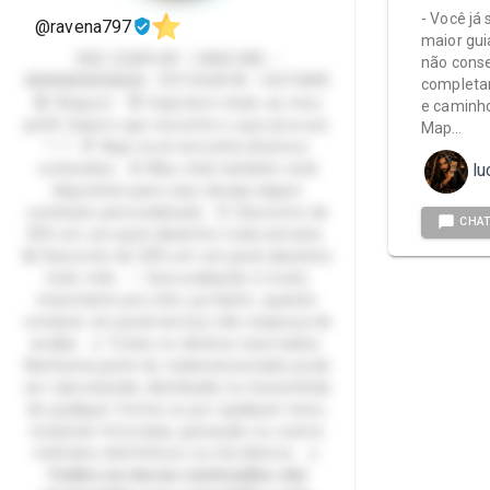
- Você já 
@ravena797
maior gui
ERO COSPLAY • CAM GIRL •
não cons
WEBNAMORADA • FETICHISTA • HOTWIFE
completam
🔞 Ohayoo! 😈 Seja bem-vindo ao meu
e caminh
perfil. Espero que encontre o que procura.
Map…
^--^ 💕 Aqui você encontra diversos
conteúdos. 🌸 Meu chat também está
lu
disponível para caso deseje algum
conteúdo personalizado. 🌻 Desconto de
CHA
25% em um pack aleatório toda semana.
💎 Desconto de 50% em um pack aleatório
todo mês. ✨ Sua avaliação é muito
importante pra mim, portanto, quando
comprar um pack/serviço não esqueça de
avaliar. ⚠️ Todos os direitos reservados.
Nenhuma parte do material postado pode
ser reproduzida, distribuída ou transmitida
de qualquer forma ou por qualquer meio,
incluindo fotocópia, gravação ou outros
métodos eletrônicos ou mecânicos. ⚠️
𝙏𝙤𝙙𝙤𝙨 𝙤𝙨 𝙢𝙚𝙪𝙨 𝙘𝙤𝙣𝙩𝙚𝙪𝙙𝙤𝙨 𝙨ã𝙤