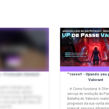
 - Promoção Semanal
™rαvєn† - Upando seu 
Valorant
pack é indicado para -.
- ✞ Como funciona ✞ Ofer
 do conteúdo. ➡️Está
serviço de evolução do Pa
 Pack Contém: 📸 00 Fotos
Batalha do Valorant, reali
 e sensuais. 🎬 00 Vídeo (⏱️
progresso da sua conta d
otal: 00:…
manual, segura e eficiente