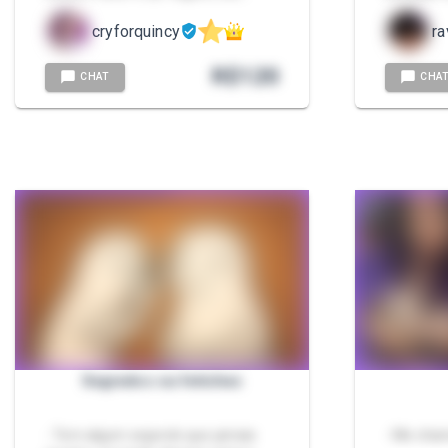
cryforquincy
r
R$
120
CHAT
CHA
Segredos ou fetiches
- Tem algum segredo que jamais
- Me cham