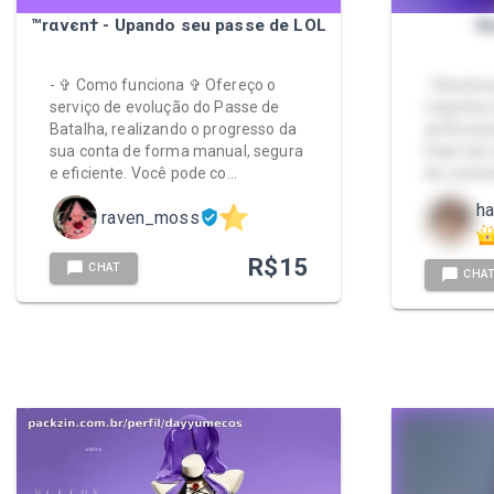
™rαvєn† - Upando seu passe de LOL
R
- ✞ Como funciona ✞ Ofereço o
- Ravena q
serviço de evolução do Passe de
roupinha 
Batalha, realizando o progresso da
🔥 Brinca
sua conta de forma manual, segura
Pack tem 
e eficiente. Você pode co…
de conteú
h
raven_moss
R$
15
CHAT
CHA