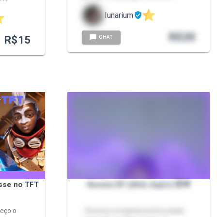
lunarium
R$
20
R$
15
CHAT
sse no TFT
Ravena DP (dildo duplo) 😈💜
eço o
- Ravena completamente pelada