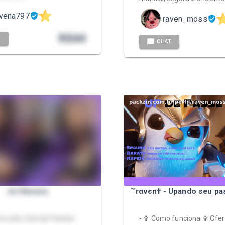
avena797
raven_moss
R$
60
T
CHAT
Joi Ravena
™rαvєn† - Upando seu pa
e pelo chat da Packzin.
- ✞ Como funciona ✞ Ofer