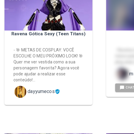
Ravena Gótica Sexy (Teen Titans)
- 🎯 METAS DE COSPLAY: VOCÊ
- Ravena 
ESCOLHE O MEU PRÓXIMO LOOK! 🎯
nesse pac
Quer me ver vestida como a sua
plug anal
personagem favorita? Agora você
m
pode ajudar a realizar esse
conteúdo!…
CHA
dayyumecos