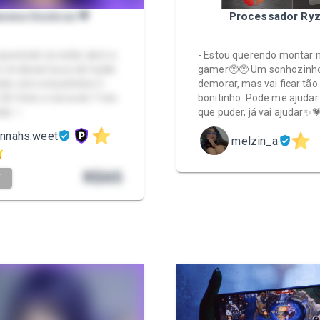
avena Gostosa 💜
Processador Ry
uerendo se exibir, abrir a
- Estou querendo montar 
e te deixar louco de tesão
gamer🥺🥺 Um sonhozinho
ndo com a bucetinha 💦
demorar, mas vai ficar tão
26 fotos e cerca de 7 min
bonitinho. Pode me ajudar
do ✨️
que puder, já vai ajudar✨
annahs.weet
melzin_a
R$
65
T