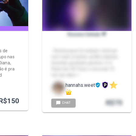
Ravena Safada 💜
s de
- Ravena quer te seduzir e brincar
•upo nas
com todo corpinho 🔥 Me exibindo,
Diana,
tocando, gozando gostoso 💦💦
ão é pra
Pack tem 30 fotos e cerca de 10
d
min de vídeo ✨️
hannahs.weet
R$
150
R$
75
CHAT