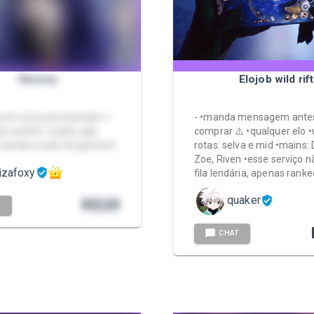
Ravena
Elojob wild rift
com uma joia especial 👀
- •manda mensagem ante
k contém: nudes, ppk,
comprar ⚠️ •qualquer elo 
, bunda e tudo de gostoso!
rotas: selva e mid •mains: 
Zoe, Riven •esse serviço n
izafoxy
fila lendária, apenas ranke
quaker
R$
20
T
CHAT