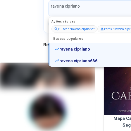
Ações rápidas
Perfis
Serviços
Packs
Buscar "ravena cipriano"
Perfis "ravena cipr
Buscas populares
Resultados para
"
ravena cipriano
"
ravena cipriano
ravena cipriano666
Mapa Ca
Seg