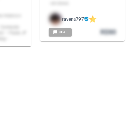
- em breve.
a-música e
ravena797
• Conteúdo
R$
80
CHAT
nd • • Packs 💕
ing •