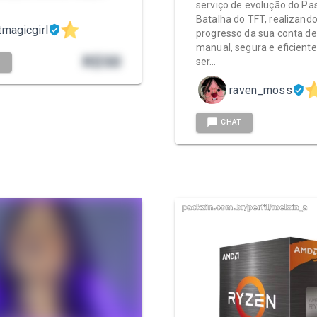
serviço de evolução do Pa
Batalha do TFT, realizando
tmagicgirl
progresso da sua conta d
manual, segura e eficiente
R$
50
ser…
T
raven_moss
CHAT