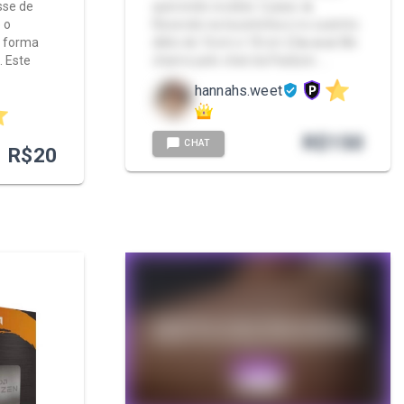
sse de
querendo receber 2 paus 🔥
 o
Recendo na bucetinha e no cuzinho
e forma
dildo de 16cm e 18 cm 🥵🔥🔥🔥 Me
. Este
chame pelo chat da Packzin. …
hannahs.weet
R$
150
CHAT
R$
20