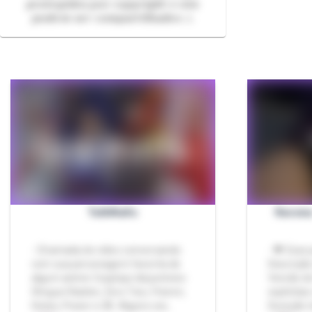
𝙥𝙧𝙤𝙩𝙚𝙜𝙞𝙙𝙤𝙨 𝙥𝙤𝙧 𝙘𝙤𝙥𝙮𝙧𝙞𝙜𝙝𝙩 𝙚 𝙣ã𝙤
𝙥𝙤𝙙𝙚𝙢 𝙨𝙚𝙧 𝙘𝙤𝙢𝙥𝙖𝙧𝙩𝙞𝙡𝙝𝙖𝙙𝙤𝙨 ⚠️
TalkWaifu
Ravena
- Chamada de vídeo conversando
- 💖 Esse 
com sua personagem favorita de
Descrição
algum anime Cosplays disponíveis:
Versão do
Shogun Raiden, Zero Two, Frieren,
explícitas
Hutao, Power e 2B. Alguns cos…
Duração t