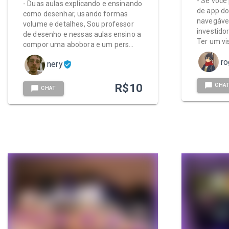
- Se você 
- Duas aulas explicando e ensinando
de app do
como desenhar, usando formas
navegável
volume e detalhes, Sou professor
investido
de desenho e nessas aulas ensino a
Ter um vi
compor uma abobora e um pers…
ro
nery
R$
10
CHA
CHAT