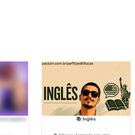
 to touch a
📚 Inglês