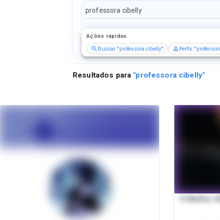
Ações rápidas
Perfis
Serviços
Packs
Buscar "professora cibelly"
Perfis "professor
Resultados para
"
professora cibelly
"
O Melhor S