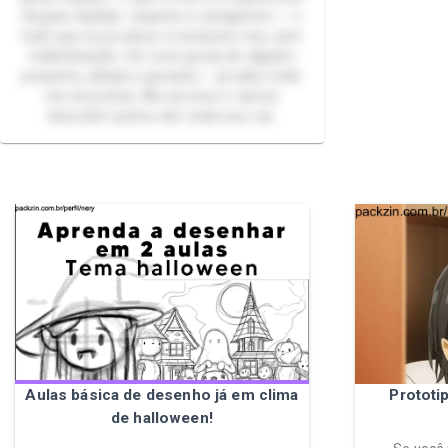
Regras rápidas: respeito é obrigatório — e
tudo que eu produzo é exclusivo seu, sem
redistribuição. Se você gosta de alguém
presente, afiada e genuína — já sabe onde
me encontrar. Me escreve e vamos
descobrir juntos até onde isso vai.
Aulas básica de desenho já em clima
Prototi
de halloween!