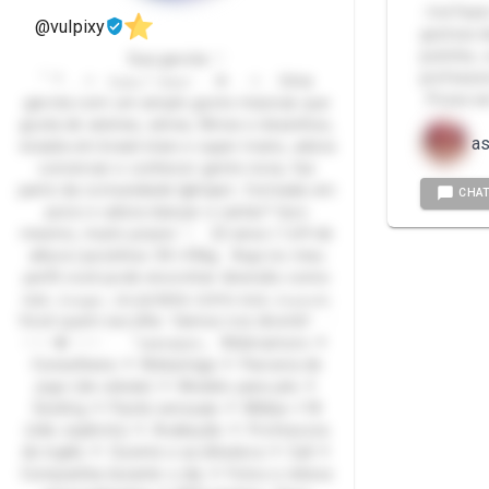
- Irei Faz
@vulpixy
gostoso d
putinha ,
Sua garota ♡
professor
˚ .* . . ✧ · 𝐿𝑢𝑛𝑎 / 𝐴𝑚𝑜𝑟 · · .✵ . . ✧ . Uma
. Posso s
garota com um amplo gosto músical, que
gosta de animes, séries, filmes e desenhos,
as
viciada em brawl stars e super mario, adora
conversar e conhecer gente nova, faz
parte da comunidade lgbtqia+, formada em
CHA
psico e adora dançar e cantar? Isso
mesmo, muito prazer ♡ 22 anos | 1,69 de
altura | pezinhos 34 | 45kg Aqui no meu
perfil você pode encontrar diversão como
sua 𝓐𝓶𝓲𝓰𝓪 , ou putaria como sua 𝓐𝓶𝓪𝓷𝓽𝓮.
Você quem escolhe. Vamos nos divertir! · ·
• • • ✤ • • • · · 『ꜱᴇʀᴠɪçᴏꜱ』 Webnamoro ⚘
Conselheira ⚘ Webamiga ⚘ Parceira de
jogo (de celular) ⚘ Modelo para pés ⚘
Sexting ⚘ Packs sensuais ⚘ Mídias +18
(não explícito) ⚘ Avaliação ⚘ Professora
de inglês ⚘ Ouvinte e acolhedora ⚘ Call ⚘
Companhia durante o dia ⚘ Fotos e vídeos