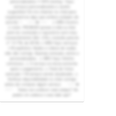
personalizados ⚘ RPG texting • Faço
serviços personalizados e aceito
sugestões! Só me chamar no chat para
organizarmos algo que ambos estejam de
acordo ♡ · · • • • ✤ • • • · · ⚠ NÃO mostro
o rosto. PROIBIDO gravar a tela ou tirar
print do conteúdo e repostá-lo sem meu
consentimento! (Art. 218-c incluído pela lei
n° 13.718, de 2018) ⚠ NÃO faço serviços
+18 explícitos. Nudes e vídeos de nudes
não são comigo. Apenas sensuais, semis e
personalizados; ⚠ NÃO faço fetiche
criminoso; ⚠ O serviço se inicia somente
após o pagamento; ⚠ Pack de fotos
sensuais +18 sempre sendo atualizado; ⚠
Verificar disponibilidade no chat comigo
antes de comprar algum serviço. · · • • • ✤
• • • · · 𝑽𝒂𝒎𝒐𝒔 𝒏𝒐𝒔 𝒄𝒐𝒏𝒉𝒆𝒄𝒆𝒓 𝒄𝒐𝒎𝒐 𝒂𝒎𝒊𝒈𝒐𝒔? 𝑶𝒖
𝒑𝒓𝒆𝒇𝒆𝒓𝒆 𝒗𝒊𝒓 𝒄𝒐𝒏𝒉𝒆𝒄𝒆𝒓 𝒐 𝒎𝒆𝒖 𝒍𝒂𝒅𝒐 𝒔𝒖𝒋𝒐?