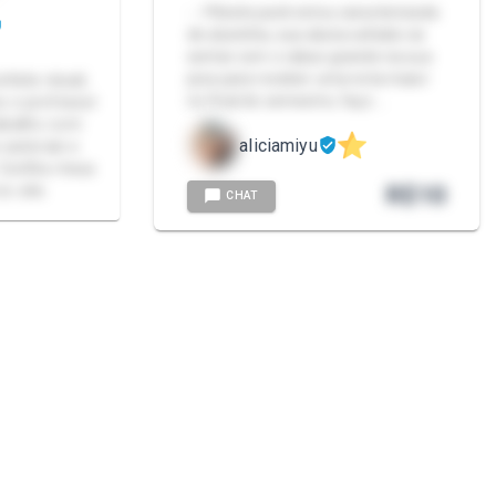
- 📌Neste pack estou caracterizada
de aluninha, sua aluna safada vai
sentar com o rabao grande na sua
pica para receber uma nota maior
tista visual,
no final do semestre, faço …
os e professor
abalho com
aliciamiyu
 autorais e
 Confira meus
R$
10
o site.
CHAT