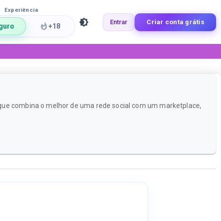
Experiência
Entrar
Criar conta grátis
guro
+18
e que combina o melhor de uma rede social com um marketplace,