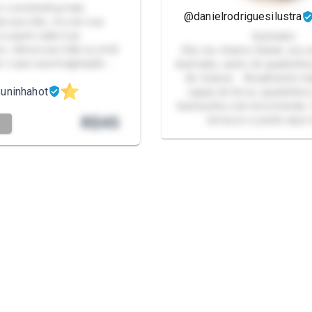
er o sextexting mais
@danielrodriguesilustra
a sua vida , vou ser sua
 ou quem sabe sua
Ilustrador
a , talvez sua mãe ou irmã
Olá, me chamo Daniel, sou ar
er o que sua imaginação …
ilustrador, autor de quadrinh
de música. Atualmente tr
uninhahot
capas de livros, quadrinhos
ilustrações sob encomenda.
R$
45
serviços e packs aqui n
T