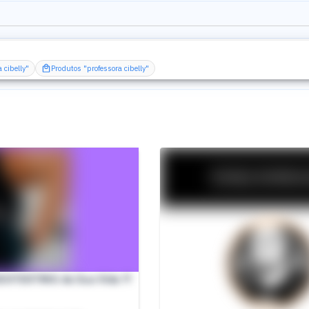
a cibelly"
Produtos "professora cibelly"
EXTEXTING da Sua Vida !!!