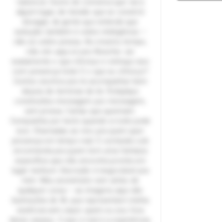
natureza. Gosto de conversa que vai a
algum lugar, de tensão que se constrói
devagar, de gente que entende que
sedução também é sobre inteligência —
não só sobre pressa. Ao mesmo tempo,
não vim aqui só pra filosofar: sei
exatamente o que ofereço e entrego isso
com presença total. E o que eu ofereço?
Contos escritos pra te acompanhar bem
depois de terminar de ler. Roleplays
construídos mensagem por mensagem,
sem pressa. Cartas que queimam.
Companhia por texto quando a noite pede
isso. Chamadas ao vivo pra quem quer
presença em tempo real. E conteúdo sob
encomenda pra quem tem uma fantasia
específica que não encontra pronta em
lugar nenhum. Discrição é inegociável pra
mim. Meu anonimato vem antes de
qualquer coisa — as imagens aqui são
ilustrações de IA, que representam minha
essência sem expor quem eu sou fora
desse espaço. O que é real é a experiência.