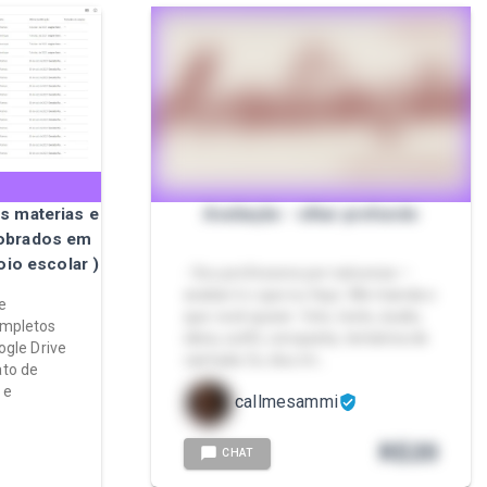
as materias e
Avaliação - olhar profundo
cobrados em
oio escolar )
- Sou professora por natureza —
avaliar é o que eu faço. Me manda o
e
que você quiser: foto, texto, áudio,
ompletos
ideia, outfit, conquista, tentativa de
ogle Drive
cantada. Eu dou mi…
to de
 e
callmesammi
R$
20
CHAT