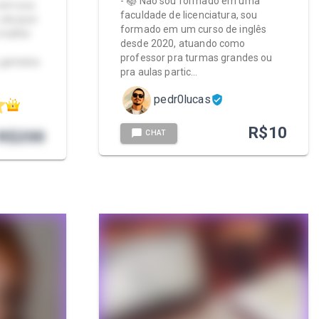
- 📚 Não sou formado em uma
com sua
faculdade de licenciatura, sou
ela quer
formado em um curso de inglês
mulher.
desde 2020, atuando como
professor pra turmas grandes ou
, gemidos
pra aulas partic…
pedr0lucas
R$
10
R$
200
CHAT