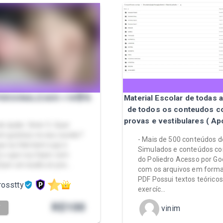
PERSONALIZADO +18😈💦
Material Escolar de todas 
de todos os conteudos 
provas e vestibulares ( Ap
e áudio: 3min 💦 Quer
m gostoso no seu ouvido?
- Mais de 500 conteúdos d
ue eu fale bem sujo e
Simulados e conteúdos c
 o que vou fazer com
do Poliedro Acesso por Go
Quer um áudio só pra …
com os arquivos em forma
PDF Possui textos teóricos
rosstty
exercíc…
R$
100
vinim
T