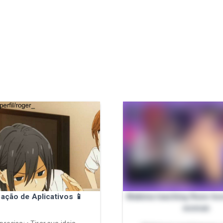
pação de Aplicativos 📱
Makima teaching Reze how
woman