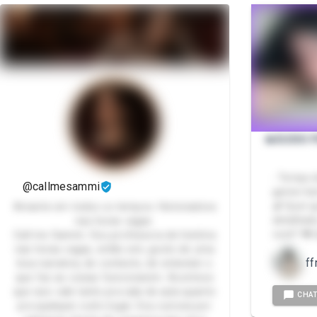
🔥ÁUDIO 
- Tempo d
@callmesammi
gemer be
🍆 Quer q
Amante em todos os tempos. Historiadora
detalhado
nas horas vagas.
você? 👅 
Call me Sammi. Sou professora de história
nas horas vagas, então sim, gosto de uma
ff
boa narrativa, de contexto, de entender o
que faz as coisas funcionarem. Acontece
que isso vale tanto pra sala de aula quanto
CHA
pra qualquer outro lugar. Sou curiosa por