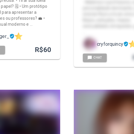
precisa: • Tirar sua ideia
- Makima é a professora; 
 papel? 🗒️ • Um protótipo
personalidade dominante, 
 para apresentar a
ensinar Reze a tocar uma 
res ou professores? 💼 •
Beijos, seduções, toques,
sual moderno e …
sensualidade, brinquedos
…
ger_
cryforquincy
R$
60
T
CHAT