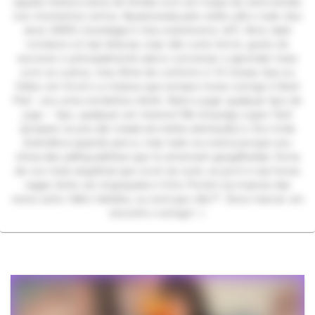
aquela mistura única de tímida com um toque de extroversão
nos momentos certos. Apaixonada pelo estilo y2k e tudo dos
anos 2000’s (nostalgia é meu sobrenome, tá?). Amo dark
romance só nas leituras, mas não curto terror, gosto de
escrever e principalmente adoro conversar e aprender mais
com os outros, meu filme de conforto é 10 Coisas Que eu
Odeio em Você e a música que sempre mexe comigo é Best
Part.. sou uma romântica clichê. Adoro jogar qualquer tipo de
jogo – tipo, qualquer um mesmo! Me empolgo super fácil
(prepare-se pra dar risada da minha animação) e fico toda
dramática quando perco, mas tudo na zoeira porque sou
cheia das palhaçadinhas que te arrancam gargalhadas. Dona
da voz mais angelical que você vai ouvir, eu juro! e nas horas
vagas tento ser engraçada e fofa. Porém na maioria das
vezes acho falho hahaha, ou será que não?? Bora marcar um
encontro comigo! ‹𝟹