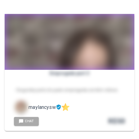
Empregada part 2
- Segunda parte do pack empregada contém vídeos
maylancysw
R$
50
CHAT