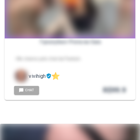
7 posições+ Porra na Cara
- Me chame pelo chat da Packzin.
vivihigh
R$
99.9
CHAT