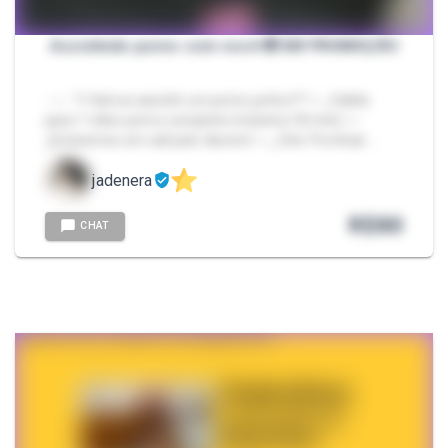
Assistindo porno com você 🫣 EM PROMOÇÃO
- ⋆˖ ࣪ ‎𐙚 Vamos assistir um porno juntos?? ⤷‧₊Valido
para 1 vídeo porno completo (máximo 30 min) ⤷‧
₊Estaremos em call pelo discord ⤷‧₊ Site: Pornhub …
jadenera
R$
80
CHAT