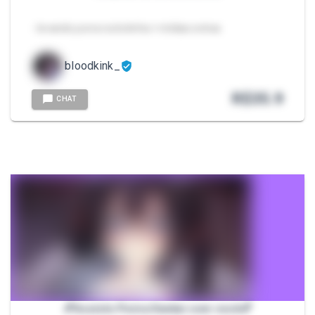
- levando porra na bctinha + mídias extras
bloodkink_
R$
35.9
CHAT
💕Assisto Porno/hentai com você💕