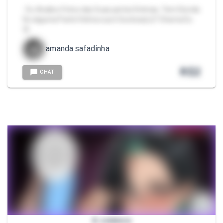
- Eu Analiso Fotos das Suas partes Íntimas, Tem Dúvida
Se alguma Parte Íntima sua é Gostosa(o)? Chama Eu
😊
amanda.safadinha
R$
2
CHAT
A coletora