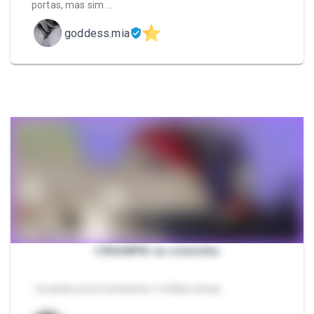
portas, mas sim …
goddess.mia
CREAMPIE na coleirinha
- levando porra na bctinha + mídias extras