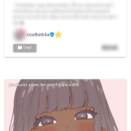
- Packzinho mais diferentinho, 😈 um videozinho de 5
minutinhos da sua coelinha siriricando bem gostoso
porem no meio do vídeo meu irmão bate na porta, abre
ela …
coelhinh4a
R$
45
CHAT