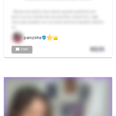
- Nesse servicinho nós vamos assistir juntinhos um
porno ou um hentai de sua escolha, usaremos o app
rave para assistir, eu vou tocar siririca enquanto assisto
vo…
pamzinha
R$
25
CHAT