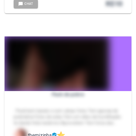
R$
10
CHAT
Pack de pobre
- Pack bem barato e com várias fotos Tem apenas de
podolatria Fotos de solas Tem um vídeo de humilhação
te dando feliz natal rsrs Aproveitem Tem fotos dos…
themizinha