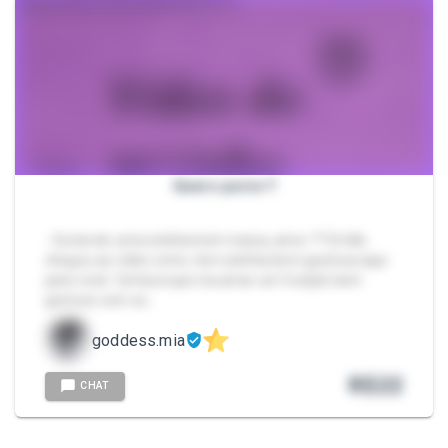
Quero porra !!
- Gosta de uma solinha bem macia, amor ?? Então
chegou ao vídeo certo, tem solinha bem gostosa aqui
para você. Certeza que iria amar um footjob bem
gostoso com es…
goddess.mia
R$
22
CHAT