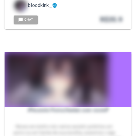
bloodkink_
R$
35.9
CHAT
💕Assisto Porno/hentai com você💕
- Nesse servicinho nós vamos assistir juntinhos um
porno ou um hentai de sua escolha, usaremos o app