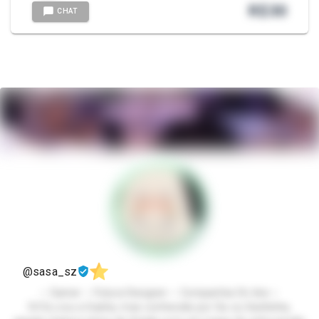
R$
30
CHAT
@sasa_sz
⋆ Gamer ⋆ Futura Designer ⋆ Companhia On-line ⋆
Oi! Eu sou a Sasha, mas conhecida por Sa ou Sashinha,