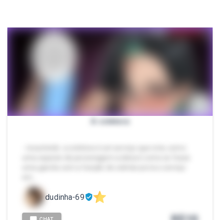
A coletora
- resumindo: a coletora é um serviço que criei, como
uma especie de personagem a ideia é como se fosse
uma garota com a função de coletar porra o serviço
em…
dudinha-69
R$
10
CHAT