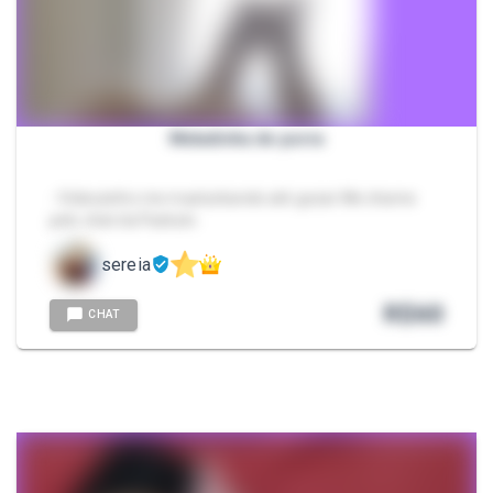
Meladinha de porra
- Videozinho me masturbando até gozar Me chame
pelo chat da Packzin.
sereia
R$
60
CHAT