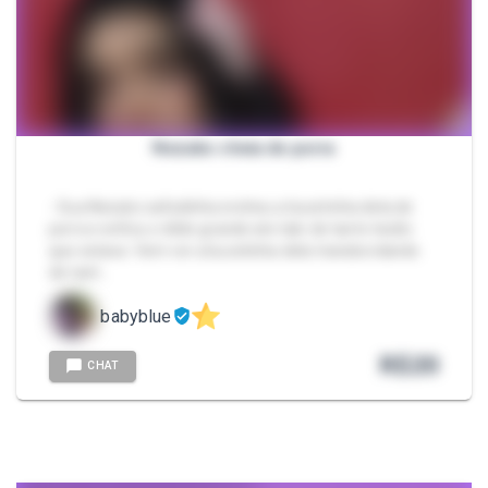
Nezuko cheia de porra
- Sua Nezuko safadinha encheu a bucetinha dela de
porra e enfiou o dildo grande ate talo de tanto tesão
que estava. Vem ver a bucetinha dela transbordando
de tant…
babyblue
R$
20
CHAT