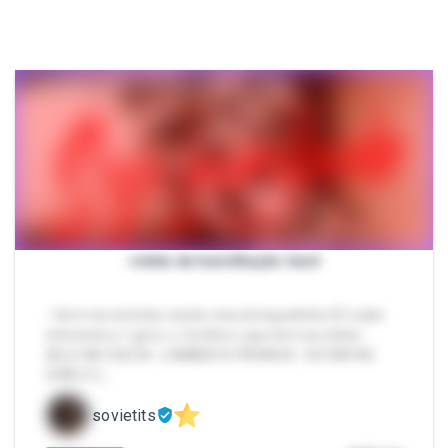
roleta da humilhação hard
- Vem me entreter sendo meu brinquedinho 🤭 (valor
referente a 1 giro) ⚠️ Confira o que tem na roleta •
GELO NA CUECA • LAMBER A PRIVADA • GOZAR NO
CHÃO E L…
sovietits