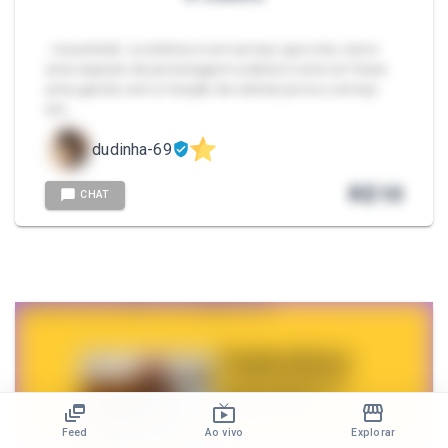
- resumindo: a coletora é um serviço que criei, como
uma especie de personagem a ideia é como se fosse
uma garota com a função de coletar porra o serviço
em…
dudinha-69
R$
10
CHAT
Feed
Ao vivo
Explorar