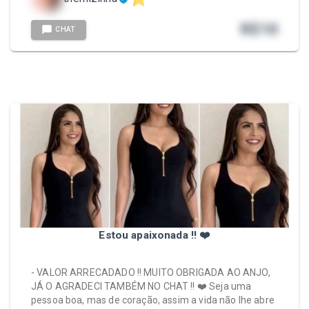
R$
10
CHAT
Estou apaixonada !! ❤️
- VALOR ARRECADADO !! MUITO OBRIGADA AO ANJO,
JÁ O AGRADECI TAMBÉM NO CHAT !! ❤️ Seja uma
pessoa boa, mas de coração, assim a vida não lhe abre