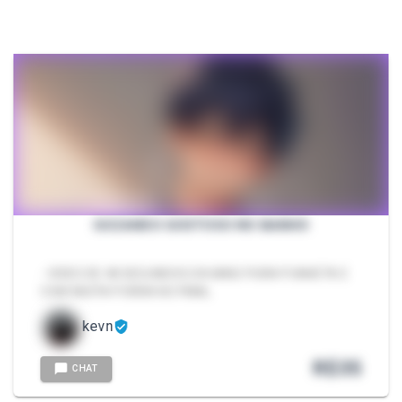
GOZANDO GOSTOSO NO BANHO
- VIDEO DE 48 SEGUNDOS DA MAIS PURA PUNHETA E
COM MUITA PORRA NO FINAL
kevn
R$
35
CHAT