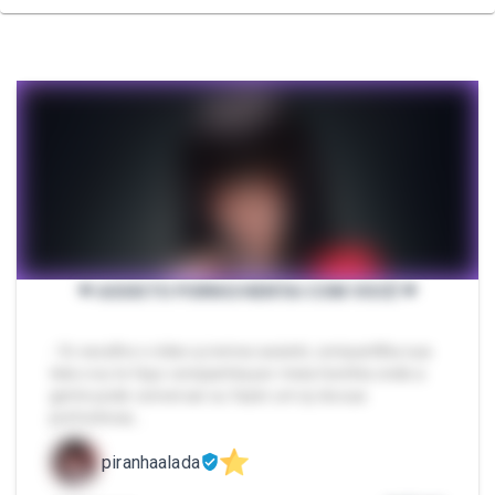
❤︎ ASSISTO PORNO/HENTAI COM VOCÊ ❤︎
- Vc escolhe o vídeo q iremos assistir, compartilha sua
tela e eu te faço companhia por meia horinha onde a
gente pode conversar ou fazer um rp da sua
preferência…
piranhaalada