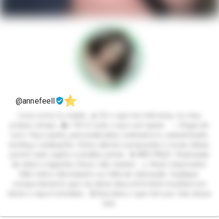
@annefeell
Loca como tu madre. 🔥 Só o que me interessa, no meu
próprio tempo. 👤 +18 | E tudo o que ocê quiser. ✨ Regra de
ouro: Faço packs, personalizados, webnamoro, webamizade,
sexting e avaliações. Estou aberta a propostas e novas ideias,
porém tudo sujeito a análise prévia. ❌ NÃO FAÇO: Chamadas
de vídeo e ligações (favor não insistir). ⚠️ Aviso importante:
Não tolero desrespeito ou falta de educação. Qualquer
comportamento que me deixe desconfortável resultará em
block e report imediato. 🔒 Descubra o que tem por trás dessa
tela.