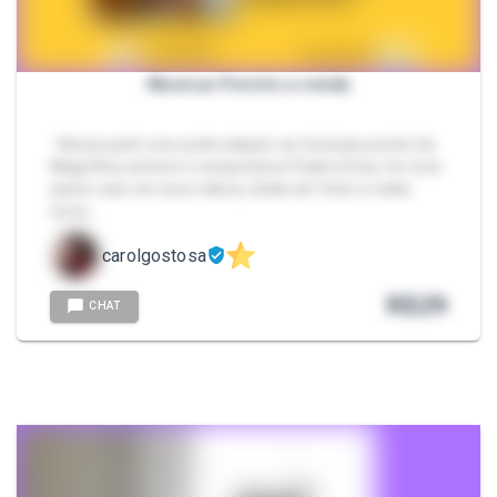
Musicas Pornôs a venda
- Nesse pack voce pode adquirir as músicas pornôs da
Magnífica cantora e compositora PoderoZona. Se voce
quiser usar em seus vídeos, slides de fotos e redes
socia…
carolgostosa
R$
29
CHAT