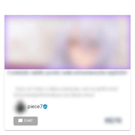
Conteúdo adulto porém nada extremamente explícito!
- Quer ver fotos e vídeos sensuais, veio no perfil certo!
Uma branquinha linda ao seu dispor amor
piece7
R$
70
CHAT