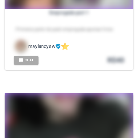
Empregada part 1
- Primeira parte do pack empregada apenas fotos
maylancysw
R$
40
CHAT