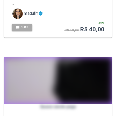
…
madufrr
-
20
%
CHAT
R$ 40,00
R$ 50,00
Quase sendo pega