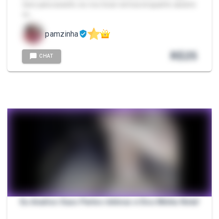
rave para assistir, eu vou tocar siririca enquanto assisto
vo…
pamzinha
R$
25
CHAT
Eu Analiso Suas Partes íntimas e Dou Minha Nota!