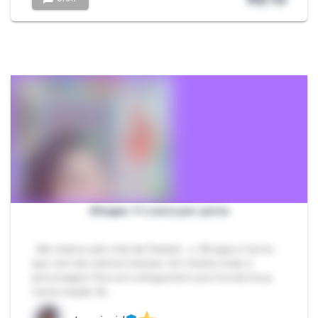
Ahegao ✨ Louca por porra
- Me chame pelo chat da Packzin. 🔹 Ahegao é termo
que vem dos animes hentais. Um fetiche onde a
personagem fica com a língua bem pra fora da boca,
numa reação de…