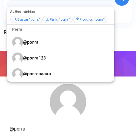
Ações rápidas
Perfis
Serviços
Packs
Buscar "porra"
Perfis "porra"
Produtos "porra"
Perfis
Resultados para
"
porra
"
@
porra
@
porra123
@
porraaaaaa
@porra