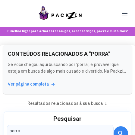
O melhor lugar para achar fazer amigos, achar serviços, packs e muito mais!
CONTEÚDOS RELACIONADOS A "PORRA"
Se você chegou aqui buscando por 'porra', é provável que
esteja em busca de algo mais ousado e divertido. Na Packzin,
entendemos essa curiosidade e estamos prontos para ajudar
Ver página completa
você a explorar conteúdos que celebram a sexualidade de
maneira saudável e leve. Nossa plataforma é um espaço
seguro,...
Resultados relacionados à sua busca ↓
Pesquisar