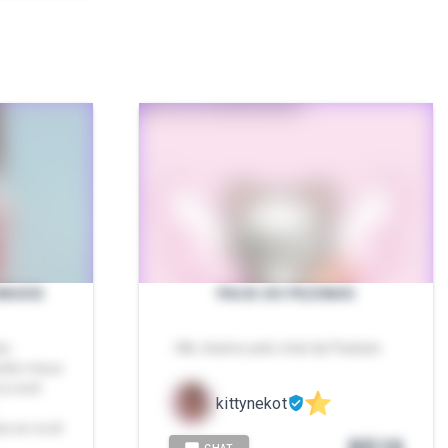
INHOS
PACK DO PEZINHO
eo
- Me chame pelo chat da Packzin.
ibir meus
a você
kittynekot
s se você