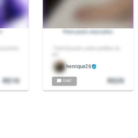
!
Pack pezin masculino
do pezinho
- Pack do pezin, aceito pedidos vía
dm
henrique26
R$
10
R$
25
CHAT