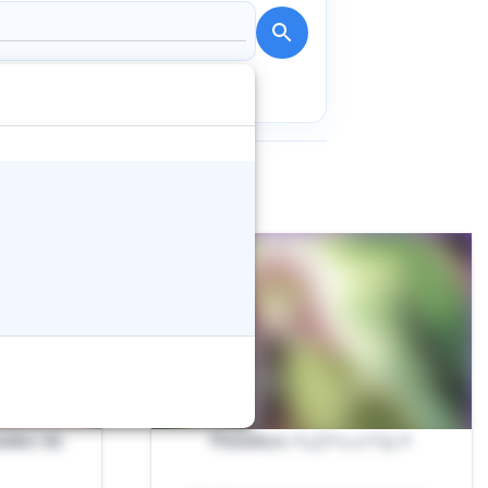
zadas do
Pezinhos ✧｡(〃>ᴗ<〃)｡✧