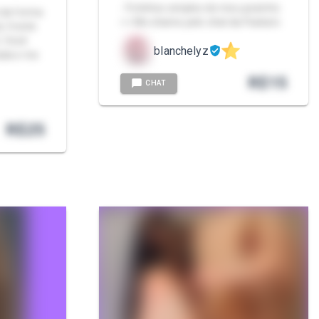
- Fotinhos simples do meu pezinho
e da forma
>< Me chame pelo chat da Packzin.
é, frente
. Você
blanchelyz
ada e me
R$
15
CHAT
R$
25