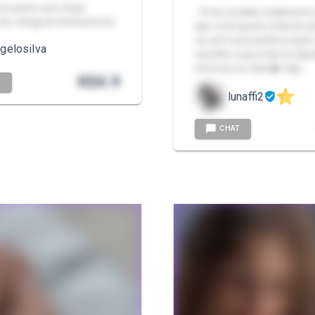
 do pezin com duas
- Fotos tiradas totalment
(ok, chega de diminutivos)
que você quiser (sola do p
ou com os pezinhos sujos)
gelosilva
escolhe o que mais te agr
informa no chat ❤️ Calç…
R$
4.9
T
lunaffi2
CHAT