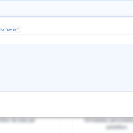
tos "pekzin"
otos do meu pé
10 fotinhas personali
pezinhos