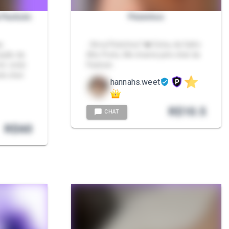
 Packzin.
Pézinhos
as
- Ama Pézinhos? ❤️ Estou de Salto
ração da
Alto Preto, Me chame pelo chat da
to: onde
Packzin.
lo chat
hannahs.weet
R$
10.5
CHAT
R$
60