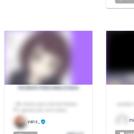
PEZINHO PERSONALIZADO!
- Me chame pelo chat da Packzin.
- packzin 
PS: apenas pés, sem nudez.
m
vans_