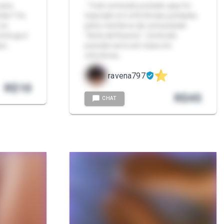
para
- Todo conteúdo postado aqui foi
citar? Ou
inspirado em referências postadas
 se
pelos membros da comunidade
entrega é
"Seita da Ravena". Conteúdo
epe…
postado será com base em
referência…
ravena797
R$
10
R$
45
CHAT