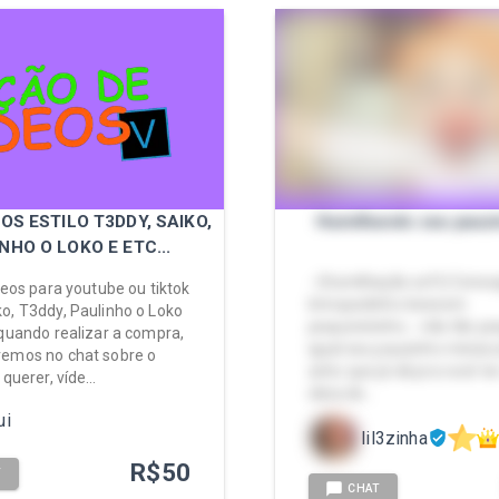
EOS ESTILO T3DDY, SAIKO,
Humilhando seu pauzi
NHO O LOKO E ETC...
- (Humilhação soft) Cons
ídeos para youtube ou tiktok
brinquedinho beeeem
o, T3ddy, Paulinho o Loko
pequenininho... não tão p
 quando realizar a compra,
igual seu pauzinho minúsc
remos no chat sobre o
acho que já dá pra você t
 querer, víde…
ideia de…
ui
lil3zinha
R$
50
T
CHAT