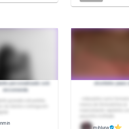
ulto personalizado sob
shortinho jeans 
encomenda
- vídeozinho curto formato
dulto gravado sob pedido,
menos de 3minutinhos se
ro do cliente e entrega em
masturbando rapidinho c
gital.
pauzinho molhado
inmin
mihluna