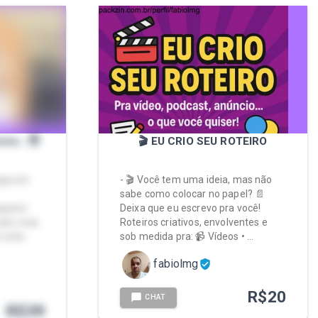
nho...😇
🎬 EU CRIO SEU ROTEIRO
egui um
- 🎬 Você tem uma ideia, mas não
sabe como colocar no papel? 📄
equeno
Deixa que eu escrevo pra você!
ulo, mas
Roteiros criativos, envolventes e
er uma
sob medida pra: 📹 Vídeos • …
fabiolmg
R$
20
CHAT
R$
39