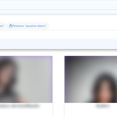
iro"
Produtos "pauline ribeiro"
nutos de humilhação
Áudios