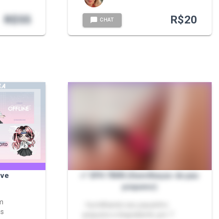
R$
55
R$
20
CHAT
ive
✅ SPH 7MIN (Humilhaçao de pau
pequeno)
am
- humilhando seu pauzinho
is
pequeno e degradante ,por 7