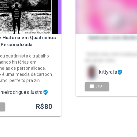
e História em Quadrinhos
banhozin com direito
Personalizada
- banho meu com muita pu
sou quadrinista e trabalho
ate pluzin rolou
ando histórias em
heias de personalidade.
kittyrafa
o é uma mescla de cartoon
smo, perfeito pra zin…
CHAT
nielrodriguesilustra
R$
80
T