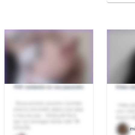
POV sentando no seu pauzinho
Vídeo ad
- Nosso primeiro encontro. [contato
- Vídeo a
externo removido], abaixo sua calça
com rotei
e vejo seu pau... minúsculo! Será
arquivo di
que vou conseguir sentar nele? 😳
6min26s
m