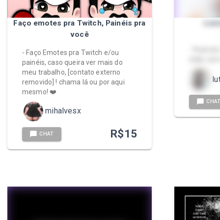
Faço emotes pra Twitch, Painéis pra
Loir
você
- Pack de
- Faço Emotes pra Twitch e/ou
chão com 
painéis, caso queira ver mais do
meu trabalho, [contato externo
lu
removido] ! chama lá ou por aqui
mesmo! ❤️
CHA
mihalvesx
R$
15
CHAT