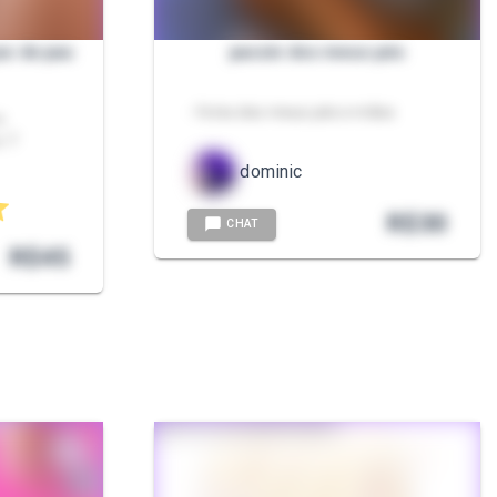
ao de pau
paczin dos meus pés
- fotos dos meus pés e mãos
o
r 7
dominic
R$
30
CHAT
R$
45