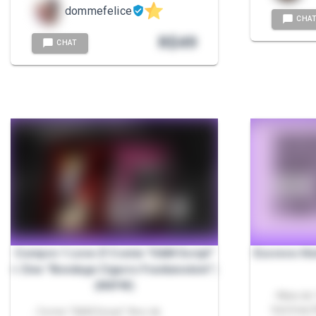
dommefelice
CHA
R$
49
CHAT
Compre 1 Leve 2! Comix "S&M Script"
Escrevo His
+ Zine "Bondage Cigarro Frankenstein" |
(NSFW)
- Mais de
histórias
- Comix "S&M Script" Ano de