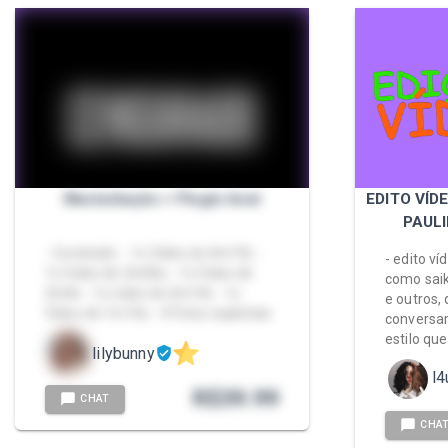
Masturbação + Plugin Anal
EDITO VÍD
PAULI
- Conteúdo: - 1x Video de 4m19s -
- edito v
1x Video de 3m06s - 1x Video de
como saik
2m0s - 1x video de 2m14s - 1x
e outros,
Video de 1m16s - 4 Fotos explícitas
conversa
estilo que
lilybunny
l4
R$
39.99
CHAT
CHA