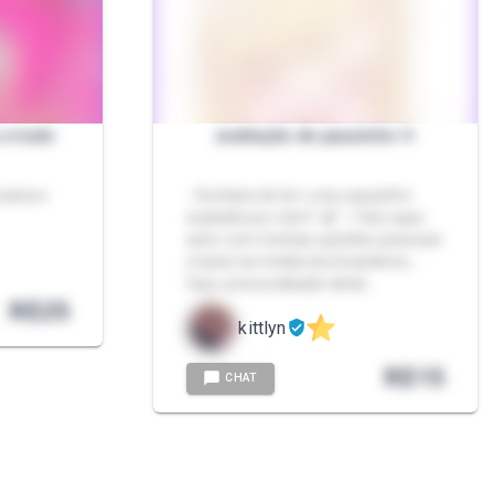
 a tudo
avaliação de pauzinho ✨
taria e
- Gostaria de ter o seu pauzinho
avaliado por mim? 🍆 ✨ Falo oque
acho com minhas opiniões pessoais
e base na média dos brasileiros…
faço uma avaliação detal…
R$
25
kittlyn
R$
15
CHAT