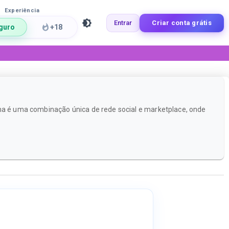
Experiência
Entrar
Criar conta grátis
guro
+18
rma é uma combinação única de rede social e marketplace, onde