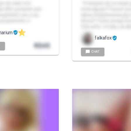
tos de vídeo com
- Precisando de um áudio 
ão SPH, sentando num
irritar alguém? Para se ex
comparando com o seu
talvez simplesmente para
 pequenininho 🤏
divertir? Conte comigo! A 
feita entre 1/2 dias, vai d
narium
falkafox
R$
45
T
CHAT