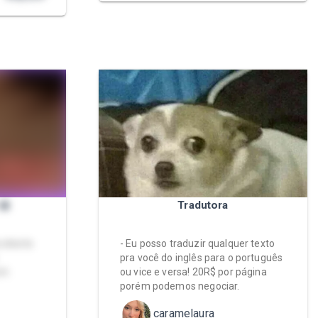
🎀
Tradutora
 shorts
- Eu posso traduzir qualquer texto
pra você do inglês para o português
om
ou vice e versa! 20R$ por página
porém podemos negociar.
caramelaura