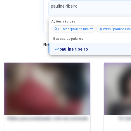
Ações rápidas
Perfis
Serviços
Packs
Buscar "pauline ribeiro"
Perfis "pauline ribe
Buscas populares
Resultados para
"
pauline ribeiro
"
pauline ribeiro
Vídeo personalizado sob encomenda
15 mi