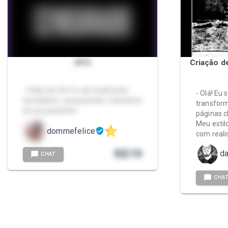
SPH
Criação d
- Vídeo de 2m11s de small penis
- Olá! Eu 
humiliation, comparando o tamanho
transform
do seu pauzinho.
páginas c
Meu estil
dommefelice
com reali
R$
19
da
CHAT
CHA