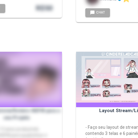
R$
50
T
CHAT
tória/Roteiro NSFW para o
Layout Stream/L
seu Projeto
- Faço seu layout de stre
 15 anos produzindo
contendo 3 telas e 6 painé
 NSFW para quadrinhos e