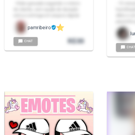
- Vídeo gravado seguindo o roteiro
- 15 minu
do cliente, com opção de duração
humilhaç
extra e entrega em arquivo digital.
dildo e 
pauzinho
pamribeiro
lu
R$
30
CHAT
CHA