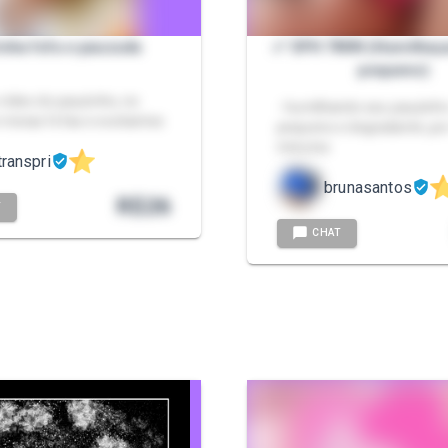
inha fofa e pauzuda
✅ SPH 7MIN (Humilhaç
pequeno)
 vídeo do pauzinho, no
- humilhando seu pauzinh
meias fofas e excitantes
pequeno e degradante ,po
minutos
transpri
brunasantos
R$
26
T
CHAT