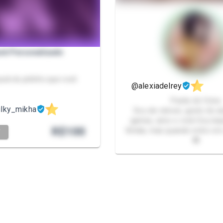
ck Personalizado
pack do jeitinho que você
@alexiadelrey
Packs de fotos
ilky_mikha
Sou de câncer, gosto de a
games, amo o rock Sou baix
R$
100
tímida, mas quando entro em
T
🙈