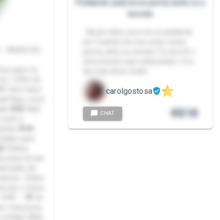
Peidando pela boca perna axila cu e
buceta
- Neste video voce me ve peidando
por 5 partes do meu corpo: boca,
 - PACKS DO
perna, axila, cu, buceta. Cu nao eh o
unico buraco que solta peidos. O cu
Foxy para os
da mais show, visibil…
hos, 1,59m de
🌟 Vem fazer
carolgostosa
al! Aqui, você
de 💖💑 Web
R$
18
CHAT
(solo e
ações 💖🎮
madas para
📹 Vídeos
as para tornar
Chamadas de
róximos Sobre
ersar e estou
. 😊💬 ✨💖 Se
s, mal posso
 contigo! 🌟🤗