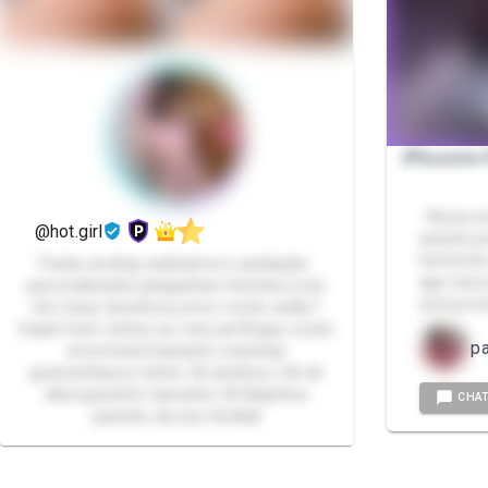
💕Assisto
- Nesse s
@hot.girl
assistir 
hentai de
Packs-sexting-webnamoro-avaliação-
app rave p
personalizados-plaquinhas-fetiches-Lives
siririca 
Oie meus docinhos,como vocês estão?
Sejam bem vindos ao meu perfil,aqui vocês
p
encontrará bastante coisinhas
gostosinhas,eu tenho 26 aninhos,1,56 de
altura,pezinho tamanho 34 Beijinhos
CHA
quentes da sua Hot💋🌶