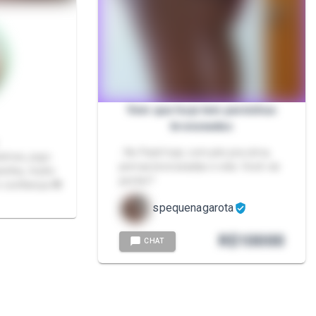
Vem que hoje tem perninhas
bronzeadas
- No Pack hoje, com pés pra cima,
nimes, jogo
pernas bronzeadas e vela. Você vai
inha, muito
perder?
 confiança 🙈
spequenagarota
R$
10000
CHAT