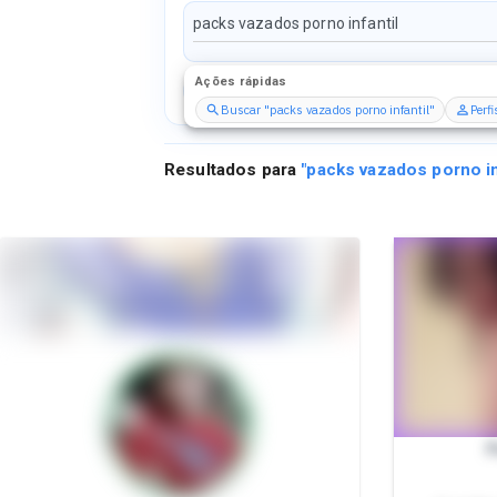
Ações rápidas
Perfis
Serviços
Packs
Buscar "packs vazados porno infantil"
Perf
Resultados para
"
packs vazados porno in
P