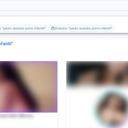
is "packs vazados porno infantil"
Produtos "packs vazados porno infantil"
fantil
"
ack XxX (Novo)