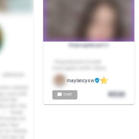
Empregada part 2
- Segunda parte do pack
empregada contém vídeos
 SERVIÇOS -
maylancysw
 bem vindo(a)
R$
50
qui você ache
CHAT
ELIZ NO THE
 - ♡ Vendo
18 focado em
mbém faço
 só me chamar
Todo tipo de