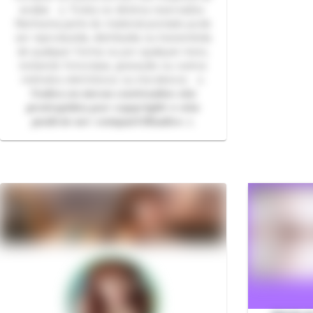
avaliar. ⚠️ Todos os direitos reservados.
Nenhuma parte do material postado pode
ser reproduzida, distribuída ou transmitida
de qualquer forma ou por qualquer meio,
incluindo fotocópia, gravação ou outros
métodos eletrônicos ou mecânicos. ⚠️
𝙏𝙤𝙙𝙤𝙨 𝙤𝙨 𝙢𝙚𝙪𝙨 𝙘𝙤𝙣𝙩𝙚𝙪𝙙𝙤𝙨 𝙨ã𝙤
𝙥𝙧𝙤𝙩𝙚𝙜𝙞𝙙𝙤𝙨 𝙥𝙤𝙧 𝙘𝙤𝙥𝙮𝙧𝙞𝙜𝙝𝙩 𝙚 𝙣ã𝙤
𝙥𝙤𝙙𝙚𝙢 𝙨𝙚𝙧 𝙘𝙤𝙢𝙥𝙖𝙧𝙩𝙞𝙡𝙝𝙖𝙙𝙤𝙨 ⚠️