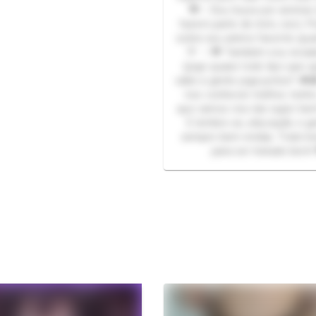
💖✨ Sou louca por animes (
fazem parte de mim, rsrs). 
sobre seu anime favorito qua
🎌 ✨💖 Também sou viciad
(jogo quase todo tipo que q
sabe a gente joga juntos? 
nos conhecer melhor, tenho
que vamos nos dar super be
E lembre-se, educação e ge
sempre bem-vindas. Trate b
para ser tratado bem!