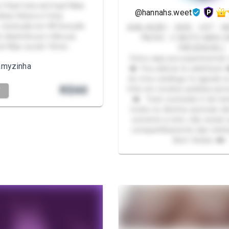
r Pack feito até hoje! Mais
@hannahs.weet
dias Vídeos e fotos
, resolução em 4K Duração
AVALIAÇÃO - GEEK - HOT - N
s depende por vídeo pq
PACKS - E MUITO MAIS (NÃO FAÇO
s! Mas vai até 10min…
PRESENCIAL)
Estou aqui pra experimentar
amyzinha
❤️ Vou adorar te satisfazer
do meu catálogo te agrade e
R$
60
feliz em receber pedidos per
T
❤️ Todo conteúdo é de min
todos os direitos autorais s
somente a mim, não sendo 
compartilhamento das minha
Bem Vindos ❤️