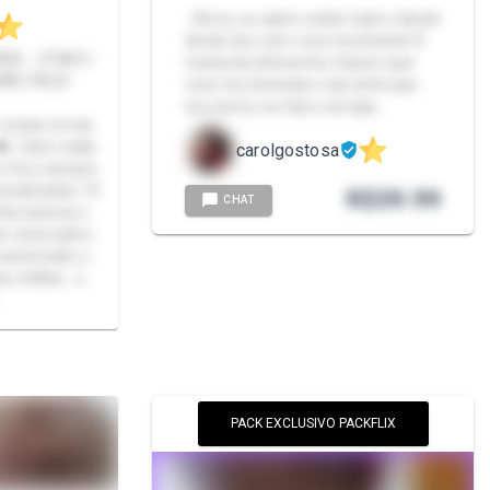
- Amor, eu adoro soltar tudo e decidi
dividir isso com voce mostrando 8
ERD - OTAKU -
maneiras diferentes. Espero que
voce me entenda e nao ache que
sou porca, eu mijo e arrega…
 coisas novas
 ❤️ Caso nada
carolgostosa
u fico sempre
sonalizados 🥺
R$
39.99
CHAT
ha autoria e
ão reservados
autorizado o
s mídias. ⚠️
✨
PACK EXCLUSIVO PACKFLIX