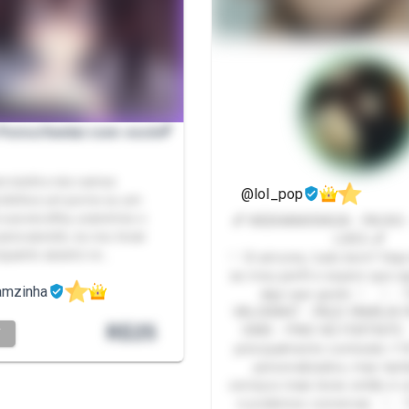
 Porno/hentai com você💕
ervicinho nós vamos
@lol_pop
juntinhos um porno ou um
 sua escolha, usaremos o
💕 WEBNAMORADA - PACKS -
ara assistir, eu vou tocar
LIVES 💕
enquanto assisto vo…
♡ Oi amores, tudo bem? Seja
ao meu perfil e espero que a
amzinha
algo que goste ♡ ♡ - TILTO NO
VALORANT - FAÇO FAMÍLIA F
R$
25
SIMS - PINO NO FORTNITE
T
principalmente conteúdo +
personalizados, mas ta
serviços mais leves então é
e podemos conversar. ♡ - 