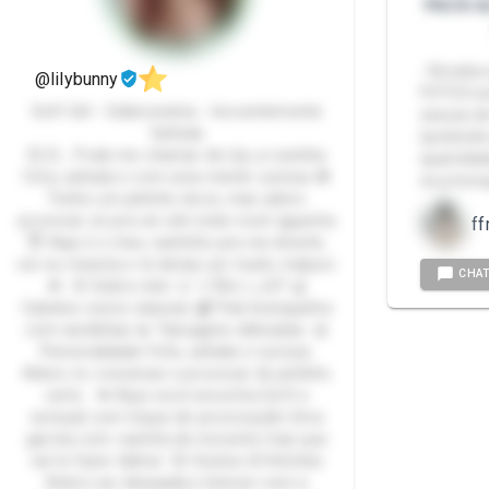
PACK AL
- Receba 
@lilybunny
FOTOS ex
Soft Girl - Exibicionista - Inocentemente
sessao de
Safada
(podendo
💞 Ei… Pode me chamar de Lily, a ruivinha
quantida
fofa, safada e com uma mente curiosa 🍓
se preoc
Tenho um jeitinho doce, mas adoro
provocar só pra ver até onde você aguenta
ff
😇 Aqui é o meu cantinho pra me divertir,
ser eu mesma e te deixar um muito maluco
CHA
💋 🌸 Sobre mim 🌷 1,70m | 🦶37 🍒
Cabelos ruivos naturais 🩰 Pele branquinha
com sardinhas 💫 Tatuagens delicadas 🎀
Personalidade Fofa, safada e curiosa.
Adoro rir, conversar e provocar do jeitinho
certo. 💋 Aqui você encontra Soft e
sensual com toque de provocação Uma
garota com carinha de inocente mas que
vai te fazer delirar 💞 Gostos & Fetiches
Adoro ser desejada e brincar com a