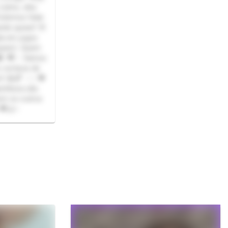
sério, eles
Podemos falar
ndo quiser! 🌸
a em jogos
uiser). Quem
👾 💖✨ Vamos
 certeza de
m! 😄🌈 ✨✨💖
ntileza são
em os outros
 💖🤝✨