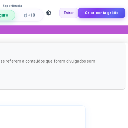
Experiência
Entrar
Criar conta grátis
guro
+18
te se referem a conteúdos que foram divulgados sem