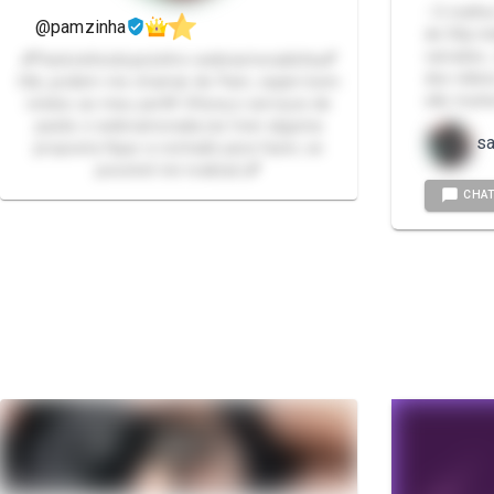
- O melho
@pamzinha
de 30p mí
variados 
💕Packzinhodopezinho-webnamoradinha💕
dos vídeo
Olá, podem me chamar de Pam, sejam bem
são muito
vindos ao meu perfil! Ofereço serviços de
packs e webnamorada.(se tiver alguma
s
proposta fique a vontade para fazer, se
possível irei realizar)💕
CHA