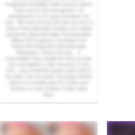
imaginação Roleplays Exibicionismo Switch
Gosto de ser uma boa garota e ser
mimada Amo te ver gozar pensando em
mim 💌 O que ofereço Pacotes de fotos e
vídeos Personalizados Sexting com mídias
exclusivas Videochamadas Personalizados
Vídeos POV Lingeries e fantasias Foot
Fetish SPH Plaquinha Videochamada
Avaliações e Reacts & mais... 🌷
Curiosidades Faço academia todos os dias,
amo café gelado e dias chuvosos ☕ Sou
fofa… mas irresistível quando quero Adoro
me exibir com um pouco de perigo Sempre
sinta-se a vontade para me contar seus
fetiches, eu amo realizar e fazer parte
disso