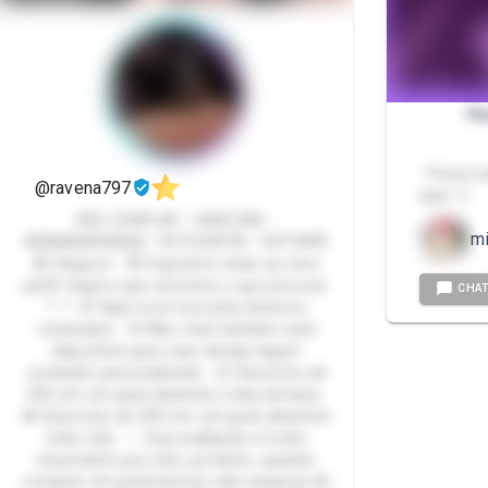
Pa
- Peça o 
@ravena797
quer :3
ERO COSPLAY • CAM GIRL •
m
WEBNAMORADA • FETICHISTA • HOTWIFE
🔞 Ohayoo! 😈 Seja bem-vindo ao meu
perfil. Espero que encontre o que procura.
CHA
^--^ 💕 Aqui você encontra diversos
conteúdos. 🌸 Meu chat também está
disponível para caso deseje algum
conteúdo personalizado. 🌻 Desconto de
25% em um pack aleatório toda semana.
💎 Desconto de 50% em um pack aleatório
todo mês. ✨ Sua avaliação é muito
importante pra mim, portanto, quando
comprar um pack/serviço não esqueça de