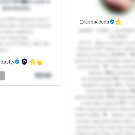
EATÓRIO🎰♥️♣️ (LEIA A
DESCRIÇÃO)
um PACK aleatório com 5
@raposaduda
clusivas e de uma mesma
GAMER - OTAKU - RUIVINHA
 nudes explicitos
PEZINHO
 ser uma maior
Eii! 🦊✨ Aqui é a Duda (ou 
de nos EXTRAS). OBS: não
íntimos) 🤭💕 tenho 21 anin
upe s…
altura, pezinhos 35🌟💖🦊 
parte do meu cantinho especi
rosstty
encontrará: 💖✨ Web amiza
namoro 💖📸 Conteúdo 
R$
50
T
acompanhada) 💖📋 Avali
Jogamos juntos 💖📞 Cha
conversar 💖🎁 Packs 💖
personalizados 💖💌 Plaquinh
o dia mais especial 💖📱 
vídeo para estarmos mais p
mim!! 😊🌈💫 💖✨ Adoro conv
sempre aqui para bater papo
gostamos das mesmas coisa
esperar para falar sobre elas