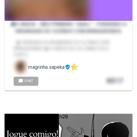
🩰8 VIDEOS - MEU PRIMEIRO ''ANAL'' - PERDENDO A
VIRGINDADE DO CUZINHO COM BRINQUEDINHO.
- 🩰 PERDENDO A VIRGINDADE DO CUZINHO COM
BRINQUEDINHO.🩰 4 VIDEOS DE 2 A 3 MINUTOS 4
CURTO
magrinha.sapeka
R$
17
CHAT