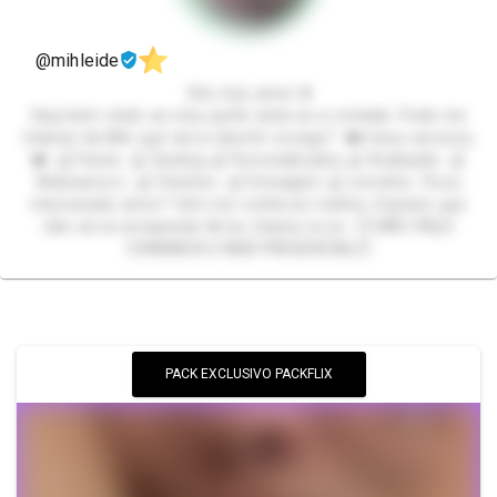
@mihleide
Olá, meu amor ❣️
Seja bem vindo ao meu perfil, sinta-se a vontade. Pode me
chamar de Mih, que tal se divertir comigo? ❤️ meus serviços;
❤️ 🍒 Packs 🍒 Sexting 🍒 Personalizados 🍒 Avaliação 🍒
Webnamoro 🍒 Fetiches 🍒 Drenagem 🍒 corninho Ficou
interessado amor? Vem me conhecer melhor, Garanto que
não vai se arrepender ❣️ me chama no pv 💥 NÃO FAÇO
CHAMADA E NEM PRESENCIAL💥
PACK EXCLUSIVO PACKFLIX