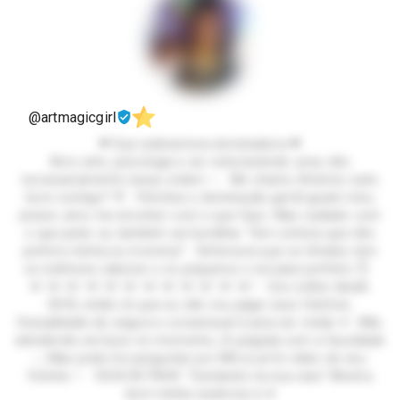
@artmagicgirl
❤︎‬‬ Sua webnamora dominadora ❤︎‬‬
Amo arte, psicologia e ser vista batendo uma, não
necessariamente nessa ordem ✨ Me chamo Artemis, tudo
bom contigo? 💜 Fetiches e dominação gentil guiam meu
prazer, amo me envolver com o que faço. Mas cuidado com
o que pede: eu também sei humilhar. Tem certeza que não
prefere minha eu mommy? Defensora que os tímidos tem
os melhores sabores e os pequenos o encaixe perfeito 👌
♥︎♡♥︎♡♥︎♡♥︎♡♥︎♡♥︎♡♥︎♡♥︎♡♥︎♡♥︎♡♥︎♡♥︎♡ Crio online desde
2018, então rlx que eu não vou julgar seus fetiches.
Sexualidade sã, segura e consensual é para ser vivida 🫵 Não
atendendo serviços no momento, tô pegada com a faculdade
;-; Mas pode me perguntar por DM se já fiz vídeo do seu
fetiche ✨ DICA DE PACK: "Sentando na sua cara" Mostra
bem minha essência rs ♥