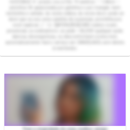
SUCCUBUS 🩷 prazer, sou a Chii. 19 aninhos ♡ 1,58cm ♡
pézinhos 36 apaixonada por gatinhos e por mangás. bem
nerdzinha e safada às vezes sádica, às vezes doce. pode-se
dizer que eu sou uma caixinha de surpresas, prontinha pra
você explorar. ₍^. .^₎Ⳋ 🗒️ATENÇÃO🗒️ NÃO realizo xcam,
presencial, ou webnamoro. se pedir = BLOCK! qualquer ação
danosa, desrespeitosa, ou desconfortável contra mim,
automaticamente fará o serviço ser CANCELADO, sem direito
à reembolso.
Tirei a virgindade do meu melhor amigo