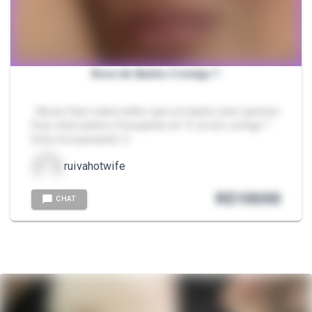
Bora de Banho Comigo ?
- Nesse Calor nada melhor que um banho, bem gostoso
Ficar cheirosinha e fresquinha né ? E aí vem comigo ?
Estou te esperando 💦
ruivahotwife
R$
10000
CHAT