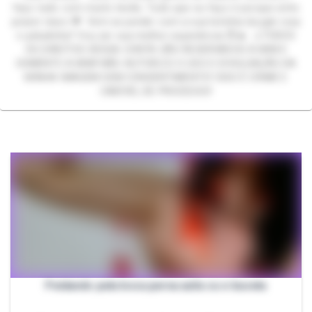
faço tudo com muito tesão. Tudo que eu faço é porque sinto
prazer nisso 💗 Vem se perder com a sua loirinha da ppk rosa
e peludinha? Vou ser sua melhor experiência 😈🔥 ⚠️TODOS
OS DIREITOS DESSA CONTA SÃO RESERVADOS A MIM E
SOMENTE A MIM! NÃO AUTORIZO O USO E DIVULGAÇÃO DA
MINHA IMAGEM SEM CONSENTIMENTO! ISSO É CRIME E
CABÍVEL DE PROCESSO!
Peidando pela boca perna axila cu e buceta