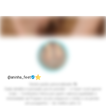
@aninha_feet
Vendo packs personalizado 👣
Cada detalhe é pensado pra te prender — e fazer você querer
mais ✨ Conteúdos feitos pra quem valoriza qualidade e
intensidade 🔥 Prepare-se pra esquecer o tédio e se perder
um pouquinho — do melhor jeito 😏