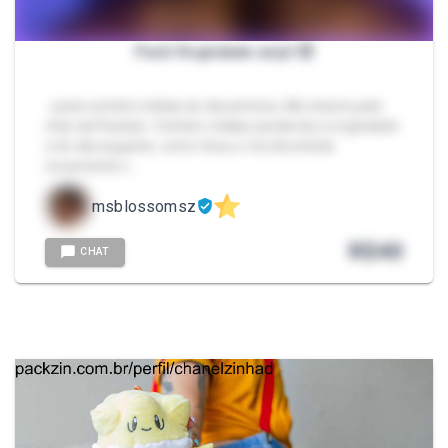
Pack Virgindade an@l 🥵
- pack contém mídias do dia anterior, Me chame pelo
chat da Packzin. Contem mídias perdendo a virgindade
e do dia seguinte, como ficou e me divertindo
novamente c…
msblossomsz
R$
40
CHAT