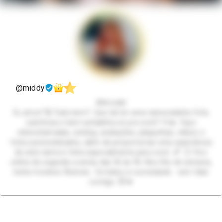
@middy
Altmodel
Oi, amor! 🥰 Tudo bem? Que tal ter uma namoradinha fofa,
carinhosa e bem safadinha só pra você? 🫶🔥 Faço
videochamadas, sexting, avaliações, plaquinhas, vídeos e
fotos personalizados, além de proporcionar uma experiência
de web namoro feita especialmente para você. 💕 🕐 Fico
online de segunda a sexta, das 5h às 9h. Nos fins de semana,
tenho horários flexíveis. Se bateu a curiosidade… vem falar
comigo. 😈💋