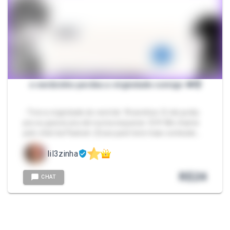
o nerdzinho perdeu a virgindade comigo 🫦🫢
- Tirei a virgindade do nerd de 18 aninhos 🫢 ele pediu
pra eu gravar pra ele nunca esquecer 🙃🌹 Me chame
pelo chat da Packzin. (Esse pack terá mais conteúdo…
lil3zinha
R$
24
CHAT