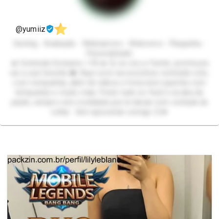
@yumiiz
Sexting - Avaliação - Webnamoro - Webcorno - Plaquinha -
Personalizado
🔥 Conteúdo Exclusivo +18 🔥 Oi, eu sou a Yumiiz, pronta pra
ser a sua favorita ❤️ Aqui você vai encontrar conteúdo solo,
com companhia, além de vídeos e fotos bem quentes com
brinquedos e muito mais. Posto tudo no feed e na aba de
packs, sempre com novidades pra te deixar com vontade de
voltar. Vem aproveitar comigo 😏💋