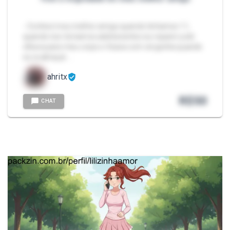
- Conheci meu melhor amigo quando tinhamos 11,
quando nos tornamos adolescentes eu reparei q ele
olhava para meu corpo e ficava com vergonha quando
eu ia abraçar …
ahritx
R$
50
CHAT