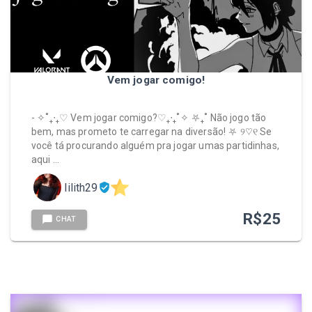
Vem jogar comigo!
- ✧˚₊‧₊♡ Vem jogar comigo?♡₊‧₊˚✧ ⛧₊˚ Não jogo tão
bem, mas prometo te carregar na diversão! ⛧ ୨♡୧ Se
você tá procurando alguém pra jogar umas partidinhas,
aqui …
lilith29
R$
25
CHAT