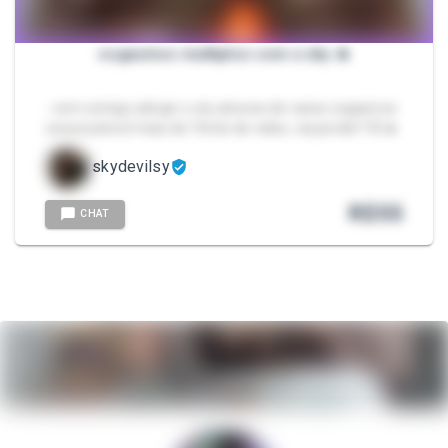
osgasmos multiplos com a sky 🔥
- vem comigo atingir o céu atraves de varios orgasmos
consecutivos! mais de 10min de video, vai perder? 🤭🔥
skydevilsy
R$
55
CHAT