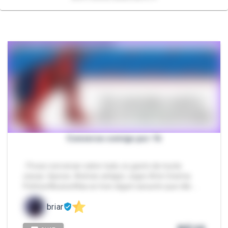
Converse comigo por 1h
- Posso conversar sobre tudo, eu gosto de muita
coisas. tópicos: Animes antigos Jogos Arte Cinema
Politica Musica Mas se tiver algum assunto que não …
briar