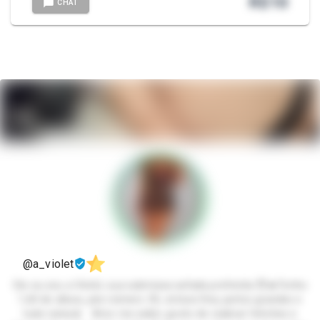
R$
10
CHAT
@a_violet
Oie eu sou a Violet, sua submissa safada preferida 😈🔥Tenho
1,60 de altura, pés número 35, cintura fina, peitos grandes e
tudo natural. Amo me exibir, gosto de realizar fetiches e