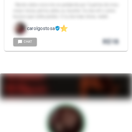
- Neste video voce me ve peidando por 5 partes do meu
corpo: boca, perna, axila, cu, buceta. Cu nao eh o unico
buraco que solta peidos. O cu da mais show, visibil…
carolgostosa
R$
18
CHAT