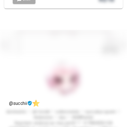
@succhii
dominatrix ♡ alt model ♡ exibicionista ♡ succubus queen ♡
findomme ♡ duo ♡ ASMRartist
Seja bem vindo(a) ao meu perfil ^-^ 🩷 PARAÍSO DA