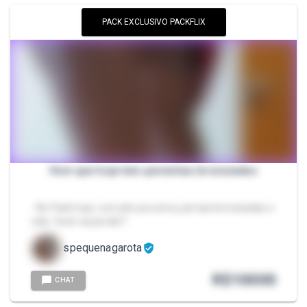
PACK EXCLUSIVO PACKFLIX
Vem que hoje tem perninhas bronzeadas
- No Pack hoje, com pés pra cima, pernas bronzeadas e
vela. Você vai perder?
spequenagarota
R$
10000
CHAT