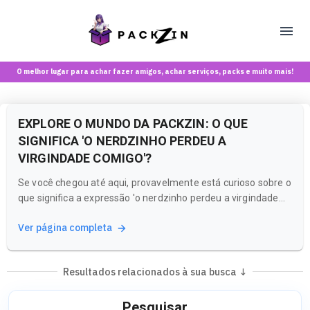
O melhor lugar para achar fazer amigos, achar serviços, packs e muito mais!
EXPLORE O MUNDO DA PACKZIN: O QUE
SIGNIFICA 'O NERDZINHO PERDEU A
VIRGINDADE COMIGO'?
Se você chegou até aqui, provavelmente está curioso sobre o
que significa a expressão 'o nerdzinho perdeu a virgindade
comigo'. Essa busca reflete uma curiosidade crescente sobre
Ver página completa
experiências e conteúdos que envolvem a descoberta da
sexualidade e relacionamentos. Na Packzin, entendemos que
essa...
Resultados relacionados à sua busca ↓
Pesquisar