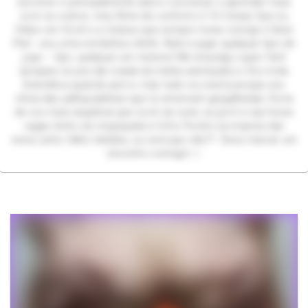
escrever e principalmente adoro conversar e aprender mais
com os outros, meu filme de conforto é 10 Coisas Que eu
Odeio em Você e a música que sempre mexe comigo é Best
Part.. sou uma romântica clichê. Adoro jogar qualquer tipo de
jogo – tipo, qualquer um mesmo! Me empolgo super fácil
(prepare-se pra dar risada da minha animação) e fico toda
dramática quando perco, mas tudo na zoeira porque sou
cheia das palhaçadinhas que te arrancam gargalhadas. Dona
da voz mais angelical que você vai ouvir, eu juro! e nas horas
vagas tento ser engraçada e fofa. Porém na maioria das
vezes acho falho hahaha, ou será que não?? Bora marcar um
encontro comigo! ‹𝟹