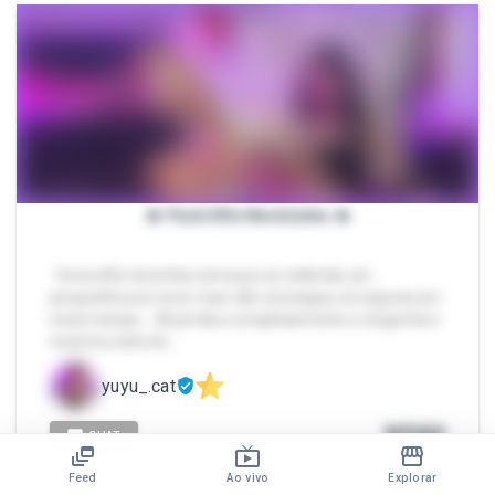
🔥 Pack Elfa Nerdzinha 🔥
- Essa elfa nerzinha começou se exibindo um
pouquinho pra você, mas não conseguiu se segurar por
muito tempo… 🫣 perdeu completamente a vergonha e
mostrou tudo be…
yuyu_.cat
R$
80
CHAT
Feed
Ao vivo
Explorar