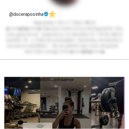
@doceraposinha
Raposinha +18 | ♐ 1,53m | 👣 33
◆━━━━◆❃◆━━━━◆ Seja bem-vindo à toca da Raposinha Sou
uma guria do sul… pequena só no tamanho 😌 1.53 de altura,
pezinho 33… e cheia de curiosidade Carinhosa, envolvente e
um pouco safadinha — de um jeitinho que você vai gostar…
Vem ficar comigo 🩷🦊 ◆━━━━◆❃◆━━━━◆