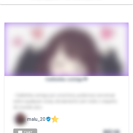
Callzinha comigo❤
- Callzinha comigo por uma hora, podemos conversar
sobre qualquer coisa, obviamente com todo o respeito
do mundo uwu
malu_20
R$
18
CHAT