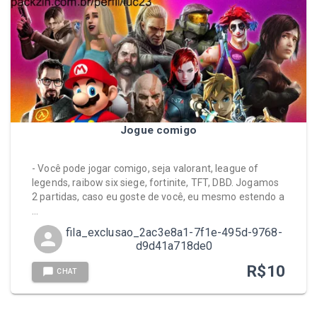
Jogue comigo
- Você pode jogar comigo, seja valorant, league of
legends, raibow six siege, fortinite, TFT, DBD. Jogamos
2 partidas, caso eu goste de você, eu mesmo estendo a
…
fila_exclusao_2ac3e8a1-7f1e-495d-9768-
d9d41a718de0
R$
10
CHAT