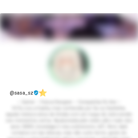
@sasa_sz
⋆ Gamer ⋆ Futura Designer ⋆ Companhia On-line ⋆
Oi! Eu sou a Sasha, mas conhecida por Sa ou Sashinha,
aquela mistura única de tímida com um toque de extroversão
nos momentos certos. Apaixonada pelo estilo y2k e tudo dos
anos 2000’s (nostalgia é meu sobrenome, tá?). Amo dark
romance só nas leituras, mas não curto terror, gosto de