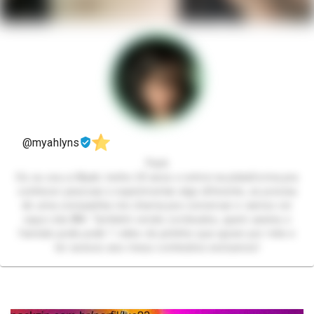
@myahlyns
Pack
Oii, eu sou a Myah, tenho 20 anos e entrei na plataforma pra
conhecer pessoas e experimentar algo diferente, se precisa
de uma companhia me chama pra conversar e vamos ver
oque rola 🙈♥️ Também vendo conteudos, quem assina o
fanclub pode pedir 1 video do jeitinho que quiser por mês e
ter acesso aos meus conteúdos exclusivos!