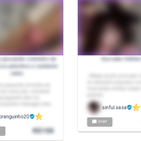
s passando creminho de
Sua neko fofinha
os pézinhos e sentando
neles
- Mídias sendo uma neko f
te cheirando enquanto voc
os passando creminho de
mostrando minhas meias
nos meus pés , sentando
pezinho
assageando eles me
enquando massageio eles
sinful.sasa
oranguinho20
CHAT
R$
100
T