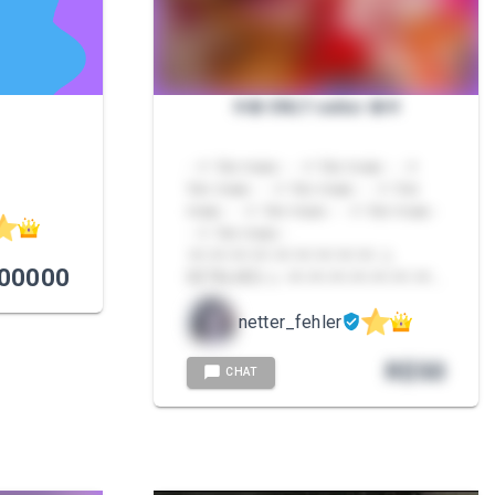
⛧࿇ ONLY netter ࿇⛧
- ⛧ Ver mais - - ⛧ Ver mais - - ⛧
Ver mais - - ⛧ Ver mais - - ⛧ Ver
mais - - ⛧ Ver mais - - ⛧ Ver mais -
- ⛧ Ver mais -
⫘⫘⫘⫘⫘⫘⫘⫘⫘ ⚠︎
00000
DETALHES ⚠︎ ⫘⫘⫘⫘⫘⫘⫘…
netter_fehler
R$
50
CHAT