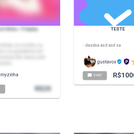
ck Neko / Petplay
TESTE
otinhas, eu novinha, eu
- dasdsa asd asd sa
e e eu gravidinha com
emanas, Me chame pelo
gustavox
ackzin.
R$
100
amyzinha
CHAT
R$
25
T