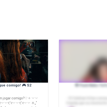
gue comigo! 🎮 S2
🌸 Pack Neko YuY
em jogar comigo?♡✧ ︶︶
- 10 fotinhas fofas e sens
̣̣̣୧︶︶୨˚̣̣̣୧︶︶୨˚̣̣̣୧︶︶ ⛧₊˚
Cosplay que eu mesma fiz 