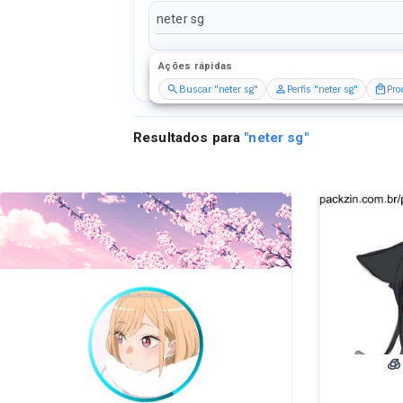
Ações rápidas
Perfis
Serviços
Packs
Buscar "neter sg"
Perfis "neter sg"
Pro
Resultados para
"
neter sg
"
🧊