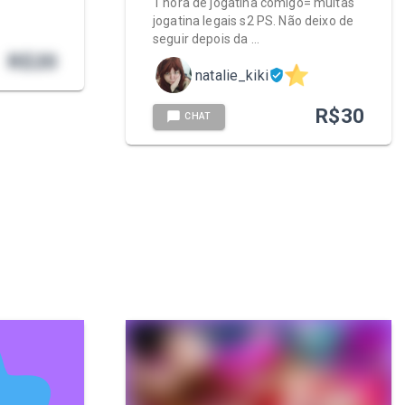
1 hora de jogatina comigo= muitas
jogatina legais s2 PS. Não deixo de
seguir depois da …
R$
20
natalie_kiki
R$
30
CHAT