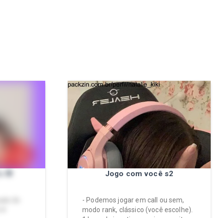
u 🌸
Jogo com você s2
uais do
- Podemos jogar em call ou sem,
♥️
modo rank, clássico (você escolhe).