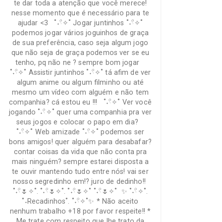
te dar toda a atenção que você merece!
nesse momento que é necessário para te
ajudar <3 ˚˖𓍢✧˚ Jogar juntinhos ˚˖𓍢✧˚
podemos jogar vários joguinhos de graça
de sua preferência, caso seja algum jogo
que não seja de graça podemos ver se eu
tenho, pq não ne ? sempre bom jogar
˚˖𓍢✧˚ Assistir juntinhos ˚˖𓍢✧˚ tá afim de ver
algum anime ou algum filminho ou até
mesmo um vídeo com alguém e não tem
companhia? cá estou eu !!! ˚˖𓍢✧˚ Ver você
jogando ˚˖𓍢✧˚ quer uma companhia pra ver
seus jogos e colocar o papo em dia?
˚˖𓍢✧˚ Web amizade ˚˖𓍢✧˚ podemos ser
bons amigos! quer alguém para desabafar?
contar coisas da vida que não conta pra
mais ninguém? sempre estarei disposta a
te ouvir mantendo tudo entre nós! vai ser
nosso segredinho em!? juro de dedinho!!
˚˖𓍢🌷✧˚. ˚˖𓍢🌷✧˚. ˚˖𓍢🌷✧˚ ˚˖𓍢🌷✧˚ ✨ ˚˖𓍢✧˚.
˚˖Recadinhos˚. ˚˖𓍢✧˚✨ * Não aceito
nenhum trabalho +18 por favor respeite!! *
Me trate com respeito que lhe trato da