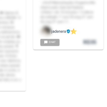
- ଘSoft Masturbação | Orgasmo Me
chame pelo chat da Packzin.
ଘVideo + de 10 minutos + 3 vídeos
 🎮 Gamer &
de exibição 1° com 55 seg | 2° com
tra e BDSM. 💦
56 seg | 3° com 11 …
cnica. 💌
 censura
jadenera
u webnamoro,
se perde. 🎮
R$
35
e cosplay ou
CHAT
 prazer. 🎙️
or sussurra
r. ⛓️ Entre
eo-tântrica,
 deixo passar
ão é sorte, é
der direto
l feliz é só o