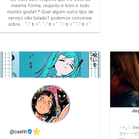
mesma forma, respeito é bom e todo
mundo gosta!! * Quer algum outro tipo de
serviço não listado? podemos conversar
sobre… ˚˖𓍢🌷✧˚. ˚˖𓍢🌷✧˚. ˚˖𓍢🌷✧˚ ˚˖𓍢🌷✧˚
Jo
- ✧₊♡ V
@caahh
୨˚̣̣̣୧︶︶୨˚