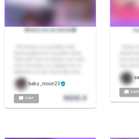
🐰PÁSCOA DA MOON🍫
Pa
- 🌺Venham ver sua Baby toda
- Várias f
lambusadinha de chocolate nesta
atualment
Páscoa🤭 Vem se deliciar com todo
poucas s
esse chocolate, so cuidado com a
chat da P
diabetes, por que essa baby está …
s
baby_moon23
CHA
R$
35.9
CHAT