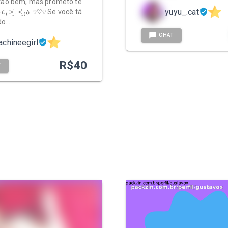
tão bem, mas prometo te
yuyu_.cat
₍ ˃̵͈᷄ . ˂̵͈᷅ ₎ა ㅤ ୨♡୧ Se você tá
do…
CHAT
chineegirl
R$
40
T