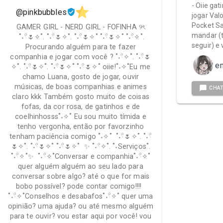
- Oiie ga
@pinkbubbles
jogar Val
Pocket Sa
GAMER GIRL - NERD GIRL - FOFINHA ୨ৎ
mandar (t
˚˖𓍢🌷✧˚. ˚˖𓍢🌷✧˚. ˚˖𓍢🌷✧˚ ˚˖𓍢🌷✧˚ ˚˖𓍢✧˚.
seguir) e
Procurando alguém para te fazer
companhia e jogar com você ? ˚˖𓍢✧˚. ˚˖𓍢🌷
e
✧˚. ˚˖𓍢🌷✧˚. ˚˖𓍢🌷✧˚ ˚˖𓍢🌷✧˚ oiie!˚˖✧˚Eu me
chamo Luana, gosto de jogar, ouvir
músicas, de boas companhias e animes
CHA
claro kkk Também gosto muito de coisas
fofas, da cor rosa, de gatinhos e de
coelhinhosss˚˖✧˚ Eu sou muito tímida e
tenho vergonha, então por favorzinho
tenham paciência comigo ˚˖✧˚ ˚˖𓍢🌷✧˚. ˚˖𓍢
🌷✧˚. ˚˖𓍢🌷✧˚ ˚˖𓍢🌷✧˚ ✨ ˚˖𓍢✧˚. ˚˖Serviços˚.
˚˖𓍢✧˚✨ ˚˖𓍢✧˚Conversar e companhia˚˖𓍢✧˚
quer alguém alguém ao seu lado para
conversar sobre algo? até o que for mais
bobo possível? pode contar comigo!!!!
˚˖𓍢✧˚Conselhos e desabafos˚˖𓍢✧˚ quer uma
opinião? uma ajuda? ou até mesmo alguém
para te ouvir? vou estar aqui por você! vou