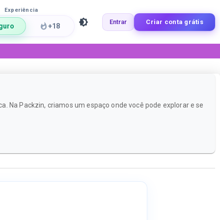
Experiência
Entrar
Criar conta grátis
guro
+18
ca. Na Packzin, criamos um espaço onde você pode explorar e se