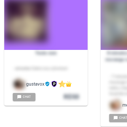
Teste new
8 minuto
morango n
- adsadas Salve sou o jhonson
- 7 minut
morango 
gustavox
neles, m
tocando 
R$
50
CHAT
m
CHA