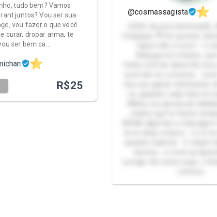
tinho, tudo bem? Vamos
@cosmassagista
orant juntos? Vou ser sua
ge, vou fazer o que você
2,03m de pura dominação.
e curar, dropar arma, te
Cosplayer. 🎙️ Voz grossa, tan
 vou ser bem ca…
Squirt não é sorte — é té
Webnamoro intenso, sem
michan
Tenho 2,03 de altura No me
você não só conversa… você 
R$
25
Sou seu gamer dominante, d
T
nu, guiando cada fase do seu
Minha voz grossa de dublad
ordens que te fazem arrepia
BDSM, algemas e massagem n
eu te deixo à beira — e só te
quando implorar. 💦 Squirt n
técnica… e você vai apren
comigo. No nosso jogo, o fina
começo