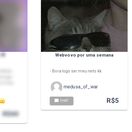
 💗
Webvovo por uma semana
ofinha -
- Bora logo ser meu neto kk
ê joga -
 no meu
medusa_of_war
R$
5
CHAT
R$
60