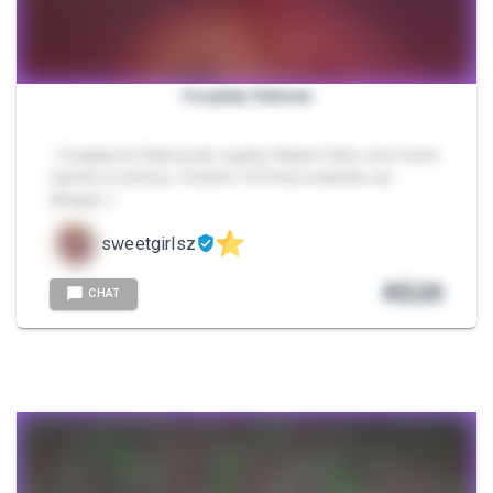
Cosplay Sukuna
- Cosplay do Sukuna de Jujutsu Kaisen feito com muito
carinho e esforço. Contém 10 fotos incluindo um
ahegao :)
sweetgirlsz
R$
20
CHAT