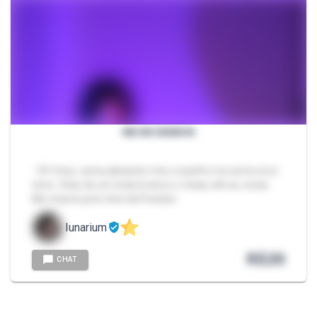
NEON DEMON
- 54 fotos, sensualizando meu corpinho na cama a luz
neon. Strip de um body branco e meias até as coxas.
Me chame pelo chat da Packzin.
lunarium
R$
20
CHAT