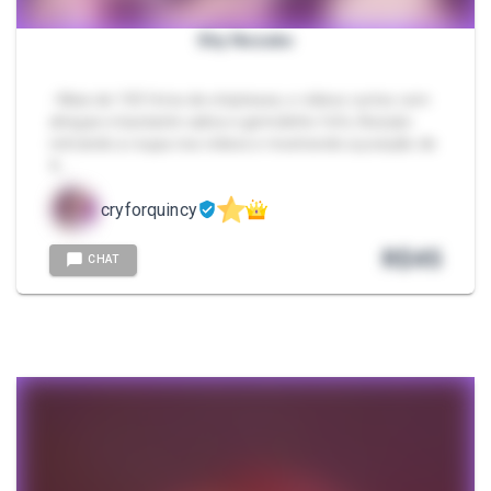
Shy Nezuko
- Mais de 105 fotos de striptease, e vídeos curtos com
ahegao e bastante saliva e gemidinho fofo, Nezuko
retirando a roupa nos vídeos e mostrando a posição de
4, …
cryforquincy
R$
45
CHAT