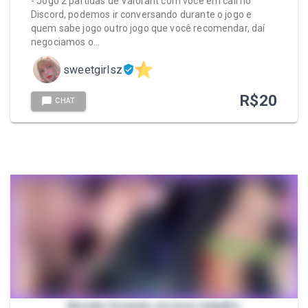
- Jogo 2 partidas de Valorant com você em call no
Discord, podemos ir conversando durante o jogo e
quem sabe jogo outro jogo que você recomendar, daí
negociamos o…
sweetgirlsz
R$
20
CHAT
Nezuko fazendo um bom trabalho