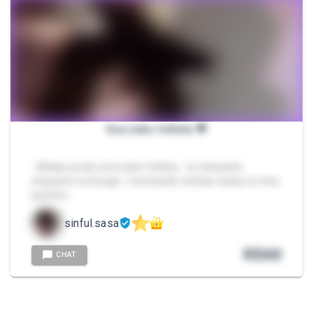
Sua neko fofinha 💗
- Mídias sendo uma neko fofinha - te cheirando
enquanto você joga - mostrando minhas meias no meu
pezinho
sinful.sasa
R$
60
CHAT