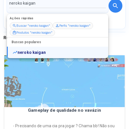
Ações rápidas
Perfis
Serviços
Packs
Buscar "neroko kaigan"
Perfis "neroko kaigan"
Produtos "neroko kaigan"
Resultados para
"
neroko kaigan
"
Buscas populares
neroko kaigan
Gameplay de qualidade no vavázin
- Precisando de uma cia pra jogar ? Chama bb! Não sou