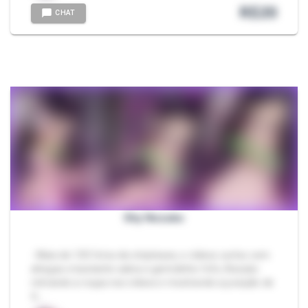
R$
20
CHAT
Shy Nezuko
- Mais de 105 fotos de striptease, e vídeos curtos com
ahegao e bastante saliva e gemidinho fofo, Nezuko
retirando a roupa nos vídeos e mostrando a posição de
4, …