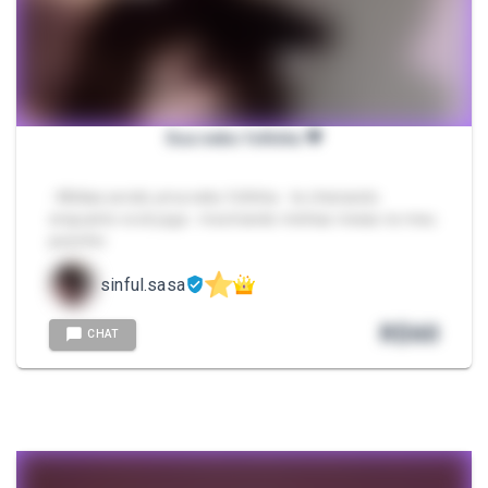
Sua neko fofinha 💗
- Mídias sendo uma neko fofinha - te cheirando
enquanto você joga - mostrando minhas meias no meu
pezinho
sinful.sasa
R$
60
CHAT