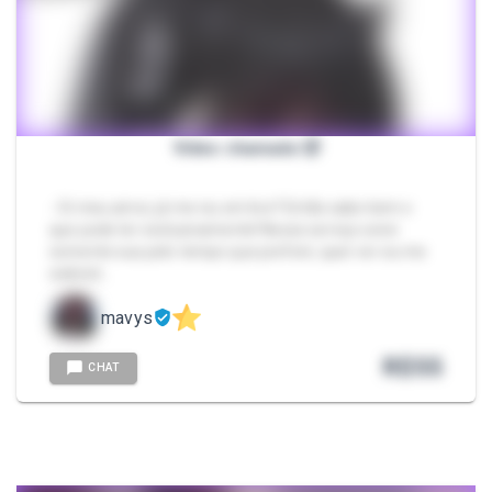
Vídeo chamada 🥵
- Oi meu amor, já me viu em live? Então sabe bem o
que pode ter exclusivamente! Nesse serviço serei
somente sua pelo tempo que preferir, quer ver eu me
exibind…
mavys
R$
55
CHAT