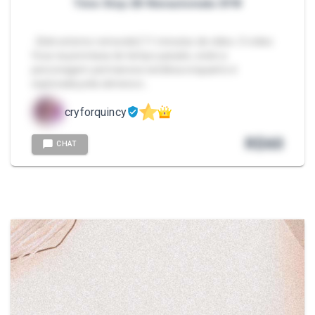
Time Stop 2B Nierautomata SFW
- [link externo removido] 11 minutos de vídeo. O vídeo
foca na premissa do tempo parado, onde a
personagem permanece estática enquanto é
explorada pela câmera e…
cryforquincy
R$
60
CHAT