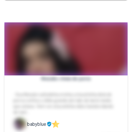
Nezuko cheia de porra
- Sua Nezuko safadinha encheu a bucetinha dela de
porra e enfiou o dildo grande ate talo de tanto tesão
que estava. Vem ver a bucetinha dela transbordando
de tant…
babyblue