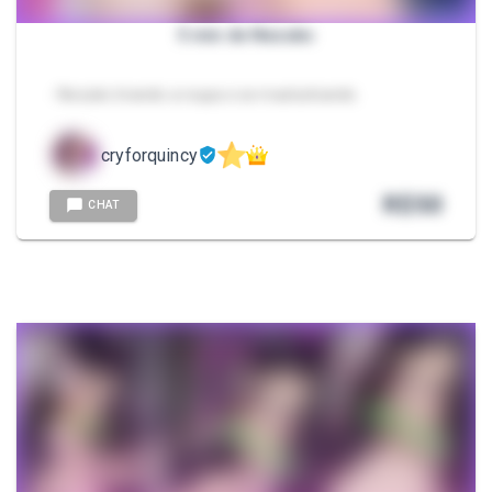
5 min de Nezuko
- Nezuko tirando a roupa e se masturbando.
cryforquincy
R$
50
CHAT