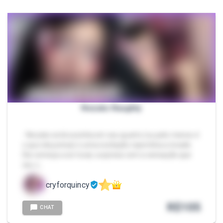
Nezuko Naughty
- Nezuko está sozinha em seu quarto (ou pelo menos é
o que ela pensa) e uma excitação repentina a invade.
Ela começa a se tocar, surpresa com a sensação que
seu c…
cryforquincy
R$
105
CHAT