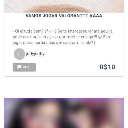
VAMOS JOGAR VALORANTTT AAAA
- Oi oi tudo bem? (╯▽╰ ) Se te interessou vir até aqui já
pode assinar o serviço viu, prometo ser legal!!! ​🤠 Bora
jogar umas partidinhas até cansarmos, blz? (…
F
jullyjuully
R$
10
CHAT