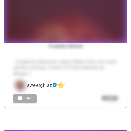
Cosplay Sukuna
- Cosplay do Sukuna de Jujutsu Kaisen feito com muito
carinho e esforço. Contém 10 fotos incluindo um
ahegao :)
sweetgirlsz
R$
20
CHAT