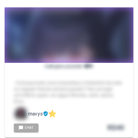
Call para assistir 📽🌸
- Está querendo uma companhia no finalzinho da noite
ou naquele final de semana parado? Veio ao lugar
certo!🥰 Se quiser ver algum filminho, série, anime,
Dora…
mavys
R$
40
CHAT