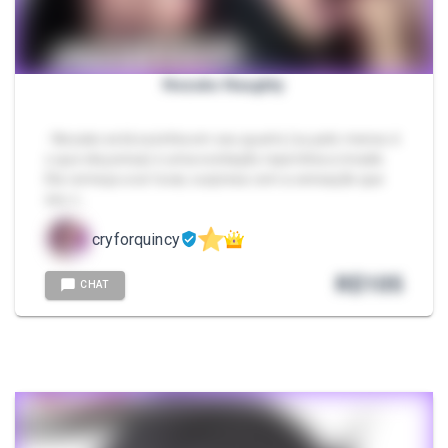
Nezuko Naughty
- Nezuko está sozinha em seu quarto (ou pelo menos é
o que ela pensa) e uma excitação repentina a invade.
Ela começa a se tocar, surpresa com a sensação que
seu c…
cryforquincy
R$
105
CHAT