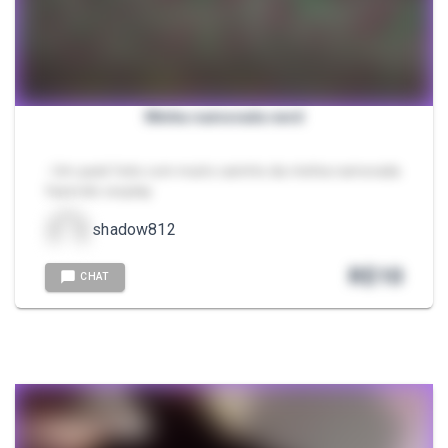
Minha namorada nerd
- Um pack feito com muito carinho da minha namorada
fazendo cosplay
shadow812
R$
10
CHAT