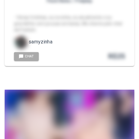
Pack Neko / Petplay
- Várias fotinhas, eu novinha, eu atualmente e eu
gravidinha com poucas semanas, Me chame pelo chat
da Packzin.
samyzinha
R$
25
CHAT