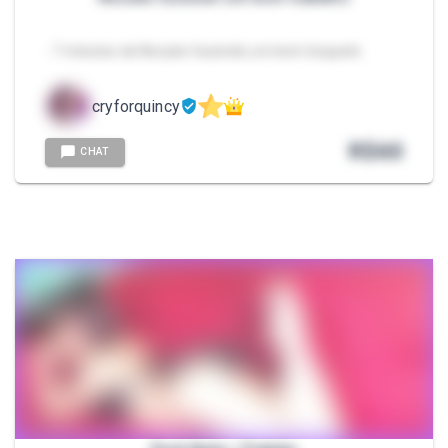
- 7 minutos de Nezuko fazendo um bom boquete
cryforquincy
R$
60
CHAT