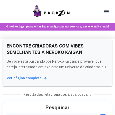
O melhor lugar para achar fazer amigos, achar serviços, packs e muito mais!
ENCONTRE CRIADORAS COM VIBES
SEMELHANTES A NEROKO KAIGAN
Se você está buscando por Neroko Kaigan, é provável que
esteja interessado em explorar um universo de criadoras que
compartilham estilos e vibes semelhantes. Na Packzin, você
Ver página completa
pode descobrir uma variedade de perfis que oferecem
experiências únicas e autênticas, tudo em um ambiente
seguro e voltado...
Resultados relacionados à sua busca ↓
Pesquisar