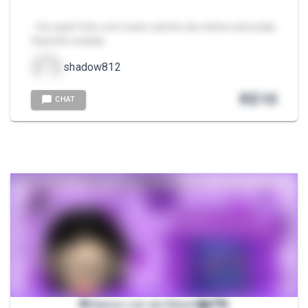
- Um pack feito com muito carinho da minha namorada
fazendo cosplay
shadow812
R$
10
CHAT
🌺Vamos ver um filme?🎦💕🌺