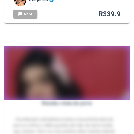
R$
39.9
CHAT
Nezuko cheia de porra
- Sua Nezuko safadinha encheu a bucetinha dela de
porra e enfiou o dildo grande ate talo de tanto tesão
que estava. Vem ver a bucetinha dela transbordando