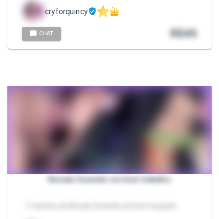
cryforquincy
R$
45
CHAT
Nezuko fazendo um bom trabalho
- 7 minutos de Nezuko fazendo um bom boquete