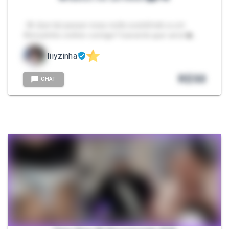
- 🌺 𝘘𝘶𝘦 𝘵𝘢𝘭 𝘱𝘢𝘴𝘴𝘢𝘳 𝘦𝘴𝘴𝘢 𝘯𝘰𝘪𝘵𝘦 𝘢𝘴𝘴𝘪𝘴𝘵𝘪𝘯𝘥𝘰 𝘢 𝘶𝘮
𝘧𝘪𝘭𝘮𝘦𝘻𝘪𝘯𝘩𝘰 𝘰𝘯𝘭𝘪𝘯𝘦 𝘤𝘰𝘮𝘪𝘨𝘰? 𝘎𝘢𝘳𝘢𝘯𝘵𝘰 𝘲𝘶𝘦 𝘴𝘦𝘳𝘢́ …
liiyzinha
R$
50
CHAT