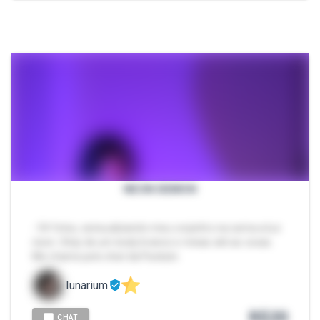
NEON DEMON
- 54 fotos, sensualizando meu corpinho na cama a luz
neon. Strip de um body branco e meias até as coxas.
Me chame pelo chat da Packzin.
lunarium
R$
20
CHAT