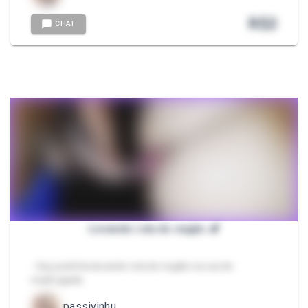
R$
2
CHAT
Levando rola do negão 🍆
- Gay putinha lavando rola do negão na rua de
madrugada
passivinhu