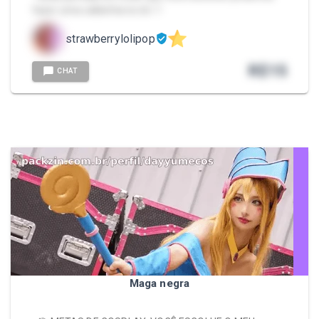
fazer uma callzinha no dc 🤍
strawberrylolipop
R$
15
CHAT
Maga negra