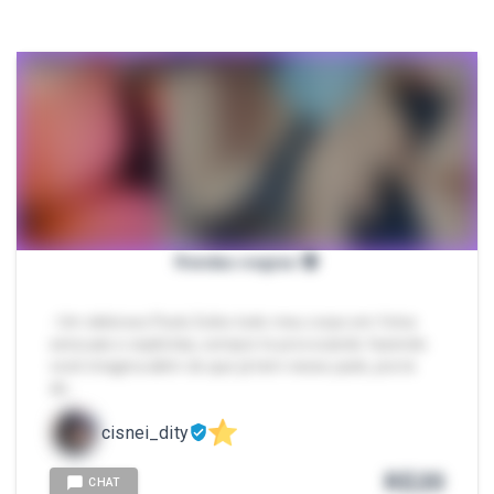
Rendas negras 🔞
- Um delicioso Pack; Exibo todo meu corpo em fotos
sensuais e explícitas, sempre te provocando fazendo
você imagina além do que já tem nesse pack, pra te
de…
cisnei_dity
R$
20
CHAT