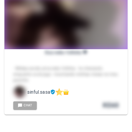
Sua neko fofinha 💗
- Mídias sendo uma neko fofinha - te cheirando
enquanto você joga - mostrando minhas meias no meu
pezinho
sinful.sasa
R$
60
CHAT