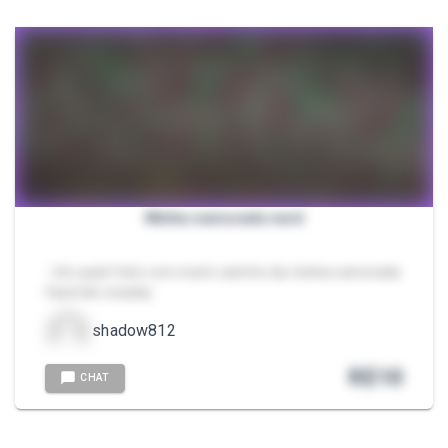
Minha namorada nerd
- Um pack feito com muito carinho da minha namorada
fazendo cosplay
shadow812
R$
10
CHAT