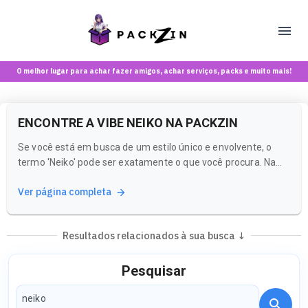
O melhor lugar para achar fazer amigos, achar serviços, packs e muito mais!
ENCONTRE A VIBE NEIKO NA PACKZIN
Se você está em busca de um estilo único e envolvente, o
termo 'Neiko' pode ser exatamente o que você procura. Na
Packzin, uma plataforma vibrante para maiores de 18 anos,
Ver página completa
você pode explorar conteúdos e criadoras que capturam
essa estética especial.
Resultados relacionados à sua busca ↓
Pesquisar