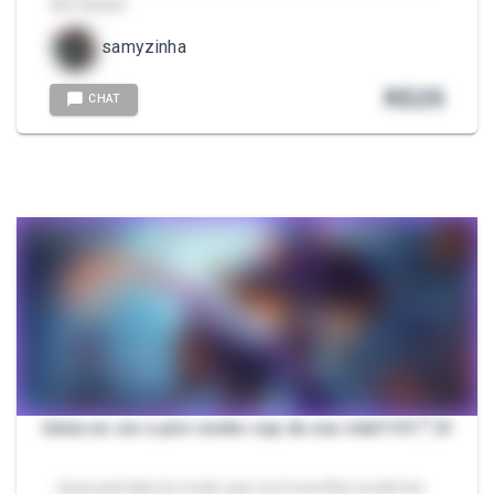
da Packzin.
samyzinha
R$
25
CHAT
deixa eu ser a pior neeko sup da sua vida?ෆ꒰⌗´͈꒳´͈⌗꒱
- duas partidas do modo que você escolher podemos