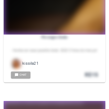
Pé negro lindo
- Venha ver esse pezinho lindo. 😍😍 3 fotos do meu pé
kissila21
R$
15
CHAT