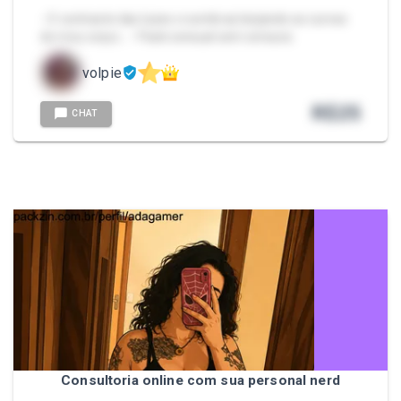
- O contraste das luzes e sombras beijando as curvas
do meu corpo... • Pack sensual sem censura
volpie
R$
25
CHAT
Consultoria online com sua personal nerd