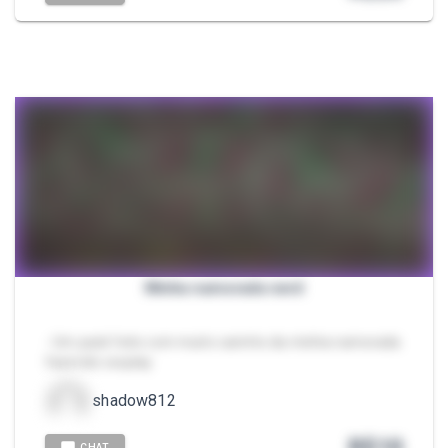
Minha namorada nerd
- Um pack feito com muito carinho da minha namorada
fazendo cosplay
shadow812
R$
10
CHAT