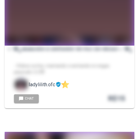
⋆.˚🦋༘ 𝑀𝐴𝑀𝐴𝑁𝐷𝑂 𝐸 𝑆𝐸𝑁𝑇𝐴𝑁𝐷𝑂 𝑁𝑂 𝑃𝐴𝑈 𝐷𝑂 𝑁𝐸𝐺𝐴𝑂 ⋆.˚🦋༘
- Vídeos curtos, mamando e sentando no negao
pauzudo ❤️‍🔥🥵😈
ladylilith.ofc
R$
15
CHAT