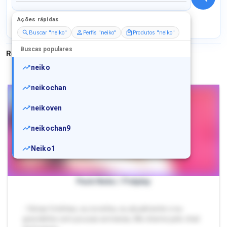
Ações rápidas
Perfis
Serviços
Packs
Buscar "neiko"
Perfis "neiko"
Produtos "neiko"
Buscas populares
Resultados para
"
neiko
"
neiko
neikochan
neikoven
neikochan9
Neiko1
Pack Neko / Petplay
- Várias fotinhas, eu novinha, eu atualmente e eu
gravidinha com poucas semanas, Me chame pelo chat