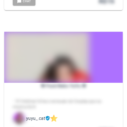
R$
15
CHAT
🌸 Pack Neko YuYu 🌸
- 10 fotinhas fofas e sensuais do Cosplay que eu
mesma fiz ♥️
yuyu_.cat