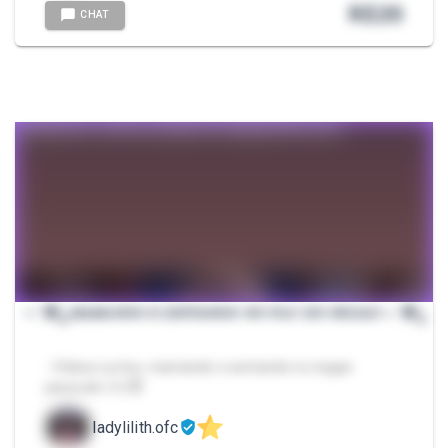
R$
20
CHAT
⋆.˚🦋༘ 𝑀𝐴𝑀𝐴𝑁𝐷𝑂 𝐸 𝑆𝐸𝑁𝑇𝐴𝑁𝐷𝑂 𝑁𝑂 𝑃𝐴𝑈 𝐷𝑂 𝑁𝐸𝐺𝐴𝑂 ⋆.˚🦋༘
- Vídeos curtos, mamando e sentando no negao
pauzudo ❤️‍🔥🥵😈
ladylilith.ofc