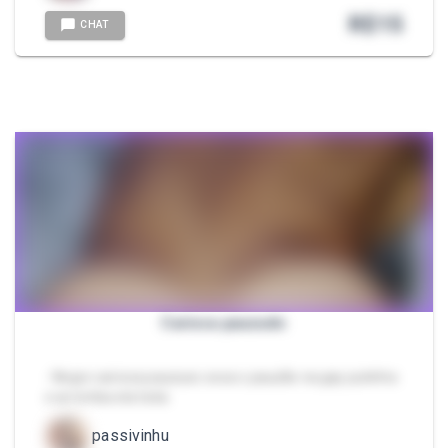
R$
15
CHAT
Carioca pauzudo
- Negro carioca pauzuso soca o pauzão na gay putinha
e arromba ela toda
passivinhu