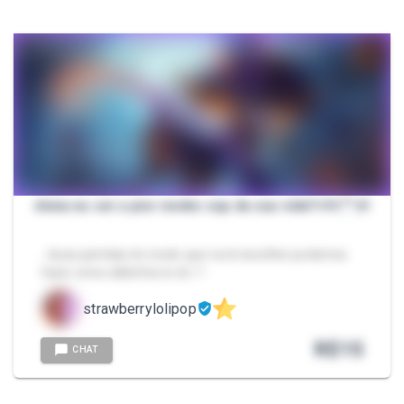
deixa eu ser a pior neeko sup da sua vida?ෆ꒰⌗´͈꒳´͈⌗꒱
- duas partidas do modo que você escolher podemos
fazer uma callzinha no dc 🤍
strawberrylolipop
R$
15
CHAT