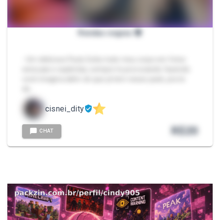
Rendas negras 🔞
- Um delicioso Pack; Exibo todo meu corpo em fotos
sensuais e explícitas, sempre te provocando fazendo
você imagina além do que já tem nesse pack, pra te
de…
cisnei_dity
R$
20
CHAT