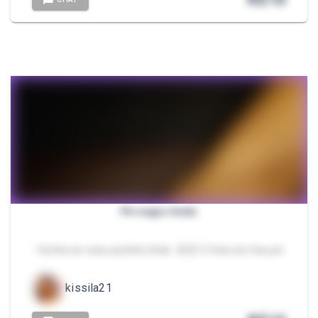
Pé negro lindo
- Venha ver esse pezinho lindo. 😍😍 3 fotos do meu pé
kissila21