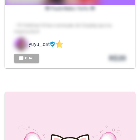
🌸 Pack Neko YuYu 🌸
- 10 fotinhas fofas e sensuais do Cosplay que eu
mesma fiz ♥️
yuyu_.cat
R$
20
CHAT