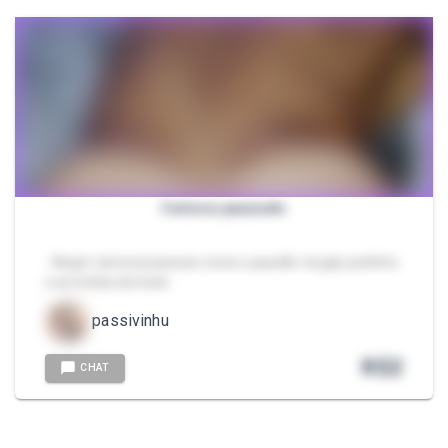
Carioca pauzudo
- Negro carioca pauzuso soca o pauzão na gay putinha
e arromba ela toda
passivinhu
R$
2
CHAT