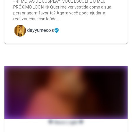
- 🎯 METAS DE COSPLAY: VOCÊ ESCOLHE O MEU
PRÓXIMO LOOK! 🎯 Quer me ver vestida como a sua
personagem favorita? Agora você pode ajudar a
realizar esse conteúdo!…
dayyumecos
💖 Neon Light 💖