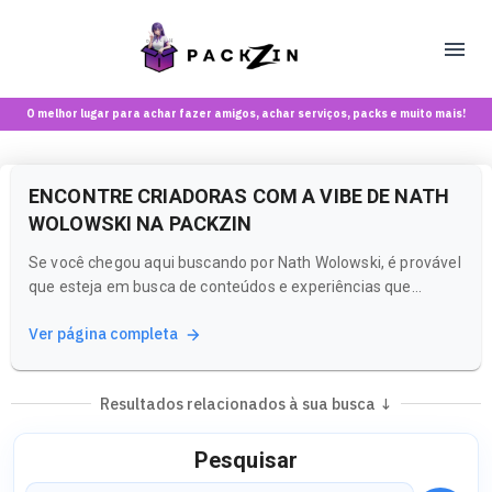
O melhor lugar para achar fazer amigos, achar serviços, packs e muito mais!
ENCONTRE CRIADORAS COM A VIBE DE NATH
WOLOWSKI NA PACKZIN
Se você chegou aqui buscando por Nath Wolowski, é provável
que esteja em busca de conteúdos e experiências que
ressoem com o estilo e a estética que esse nome representa.
Ver página completa
Na Packzin, entendemos que a busca por criadoras que
compartilham uma vibe semelhante é uma jornada
emocionante, e estamos aqui...
Resultados relacionados à sua busca ↓
Pesquisar