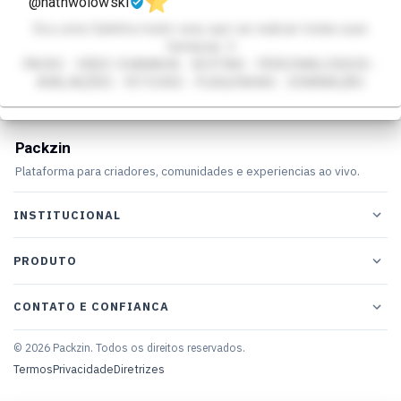
@nathwolowski
Sou uma Gatinha muito sexy que vai realizar todas suas
fantasias :3
PACKS - VIDEO CHAMADA - SEXTING - PERSONALIZADOS -
AVALIAÇÕES - FETICHES - PLAQUINHAS - DOMINAÇÃO
Packzin
Plataforma para criadores, comunidades e experiencias ao vivo.
INSTITUCIONAL
PRODUTO
CONTATO E CONFIANCA
© 2026 Packzin. Todos os direitos reservados.
Termos
Privacidade
Diretrizes