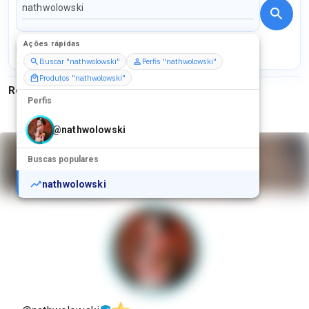
Ações rápidas
Perfis
Serviços
Packs
Buscar "nathwolowski"
Perfis "nathwolowski"
Produtos "nathwolowski"
Resultados para
"
nathwolowski
"
Perfis
@
nathwolowski
Buscas populares
nathwolowski