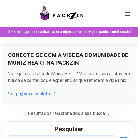
O melhor lugar para achar fazer amigos, achar serviços, packs e muito mais!
CONECTE-SE COM A VIBE DA COMUNIDADE DE
MUNIZ HEART NA PACKZIN
Você já ouviu falar de Muniz Heart? Muitas pessoas estão em
busca de conteúdos e experiências que refletem a vibe única
que esse nome representa. Na Packzin, você pode explorar
Ver página completa
uma comunidade vibrante e interativa, onde a conexão entre
usuários é a chave para uma experiência enriquecedora.
Resultados relacionados à sua busca ↓
Pesquisar