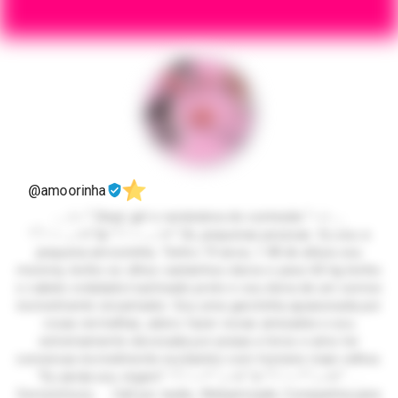
@amoorinha
𓂃✩⋆˚.Clean girl e vendedora de conteúdo.˚⋆✩𓂃
*ੈ♡⋆ ｡⋆୨୧˚🎀*ੈ♡⋆ ｡⋆୨୧˚ Oii, pequenas pessoas Eu sou a
pequena amoorinha. Tenho 19 anos, 1.48 de altura sou
morena, tenho os olhos castanhos claros e peso 60 kg tenho
o cabelo ondulado/cacheado preto e sou dona de um sorriso
incrivelmente encantador. Sou uma garotinha apaixonada por
rosas vermelhas, adoro fazer novas amizades e sou
extremamente obcecada por praias e livros e amo ter
conversas incrivelmente excitantes com homens mais velhos.
“Eu ainda sou virgem” *ੈ♡⋆.* ˚｡⋆୨୧˚🌷*ੈ♡⋆ *.˚｡⋆୨୧˚ . . .
Servicinhoos. . . Call por áudio, Webamizade, Companhia para