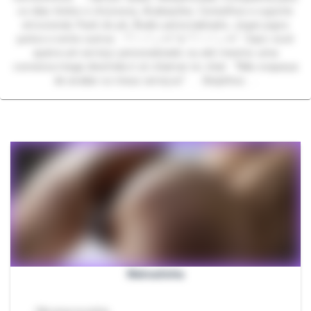
os dias tristes e chuvosos, Avaliações, Conselhos e suporte
emocional, Pack do pé, Áudio personalizado, Jogar jogos
juntos e entre outros .*ੈ♡⋆˚｡⋆୨୧˚🌷*ੈ♡⋆˚｡⋆୨୧˚. Caso você
queira um serviço personalizado ou até mesmo uma
conversa mega divertida é só chamar no chat. “Não esqueça
de avaliar os meus serviços” . . .Beijinhos. . .
Malvadinha