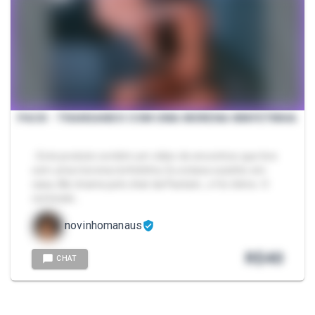
PACK - TRANSANDO COM UMA MORENA NINFETINHA
- Este produto contém um vídeo do encontros que tive
com uma morena ninfetinha. Eu estava sozinho em
casa, Me chame pelo chat da Packzin., e foi ótimo. O
conteúdo…
novinhomanaus
R$
40
CHAT