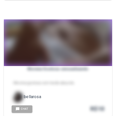
Morena Gostosa sensualizando
- Morena gostosa com tesão absurdo.
bellarosa
R$
10
CHAT