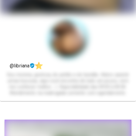
@libriana
Sou morena, gostosa, do peitão e do bundão. Adoro assistir
umas loucuras, aqui você encontra de tudo um pouco, vem
me conhecer melhor.. :) Disponibilidade das 09:00 à 00:00
Atendimento na madrugada somente com agendamento.