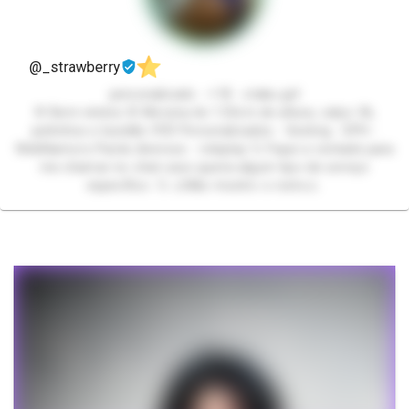
@_strawberry
personalizado - +18 - otaku girl
🌸 Bem-vindos 🌸 Morena de 1.53cm de altura, calço 36,
peitinhos e bundão.🍑🤭 Personalizados - Sexting - SPH -
WebNamoro Packs diversos - roleplay 💦 Fique a vontade para
me chamar no chat caso queira algum tipo de serviço
específico. 💦 ⚠️Não mostro o rosto⚠️