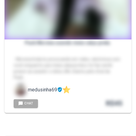
Pack Morena usando meia calça preta.
- Morena linda te provocando em video, ela brinca com
você enquanto usa meia calça preta e te faz sentir
prazer ao assistir o vídeo, Me chame pelo chat da
Pack…
medusinha69
R$
45
CHAT