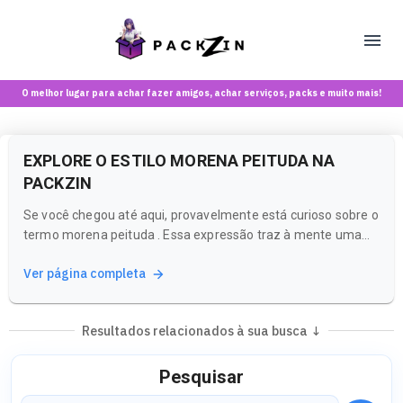
O melhor lugar para achar fazer amigos, achar serviços, packs e muito mais!
EXPLORE O ESTILO MORENA PEITUDA NA
PACKZIN
Se você chegou até aqui, provavelmente está curioso sobre o
termo morena peituda . Essa expressão traz à mente uma
estética que combina beleza, charme e uma pitada de
Ver página completa
sensualidade. Na Packzin, você pode mergulhar nesse
universo e descobrir conteúdos que celebram essa vibe
única.
Resultados relacionados à sua busca ↓
Pesquisar