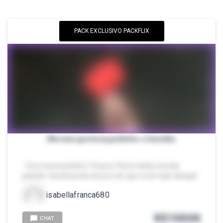
PACK EXCLUSIVO PACKFLIX
Morena gostosa,peitinho e bundão
- Sou morena,tenho 19 anos. Peito médio, bunda
grande. Vendo pecks do pé e do que você mais desejar
isabellafranca680
R$
10000
CHAT