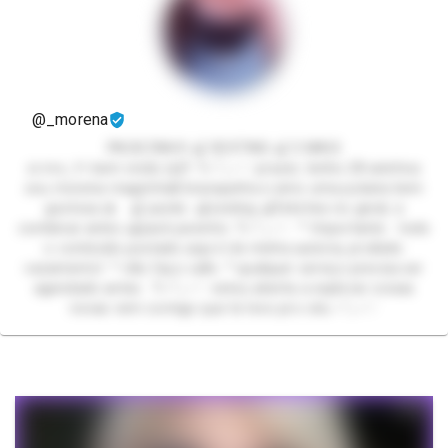
@_morena
PACKZINHO 🍒 SEXTING 🍒 E MAIS
oi mo ִֶָ ᡣ𐭩 bem vindo (a)!! 𐙚⋆°｡⋆♡ prazer, tenho 28 aninhos
sou morena magrinha& branquinha e amo uma putaria bem
gostosa 🎀 🍒 packs 🍒sexting 🍒fetiches no geral, a
combinar antes 🍒pack pezinho 𐙚⋆°｡⋆♡ * Importante - todo
o conteúdo postado aqui é de minha autoria, proibido
vazamento! * não faço calls * qualquer serviço precisa ser
agendado antes 𐙚⋆°｡⋆♡ estou aberta a explorar coisas
novas vem comigo que te levo pro céu ⋆°｡⋆♡