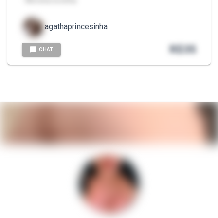
- Morena novinha
agathaprincesinha
R$
35
CHAT