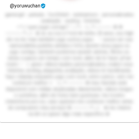
@yoruwuchan
gamergirl - peituda - footfetish - webnamoro - personalizados
- avaliação - sexting - fetiches
✧⁠*⁠｡♡ quer jogar comigo? ♡｡*✧⁠ ✩｡:*•.───── ❁ ❁
─────.•*:｡✩ ❀ oii, eu sou a Yoru! ❀ tenho 25 anos, sou high
elo no lol, mas também jogo outros jogos. ♡ posso ser sua
namoradinha putinha safada e fofa, assisto seus jogos ou
jogo contigo, também podemos assistir animes, filmes ou
séries e passo um tempo com você, além de te fazer g*zar
muito ♡ ✩ gravo vídeos/audios personalizados, realizo seus
fetiches, sexting, plaquinha, avaliação, vídeos te humilhando,
faço roleplay enquanto jogo com você, entre outros. vem me
conhecer melhor ✩ ✩｡:*•.───── ❁ meu fanclub está
disponível com mídias atualizadas diariamente, videos longos
e curtinhos, além de fotos bem gostosas. me mostro
inteirinha la pra vcs, caso queiram me conhecer melhor antes
de comprarem meu serviço! ❁ ─────.•*:｡✩ ❀ me chame
na dm se quiser algo mais específico ❀