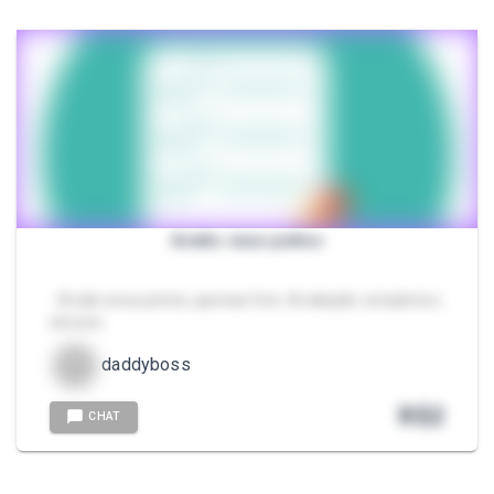
Avalio seus peitos
- Avalio seus peitos, apenas foto. Avaliação completa e
sincera.
F
daddyboss
R$
2
CHAT