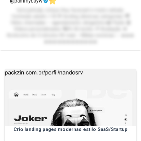
@pammybayw
loira peituda, cintura fina, facecard e muito safada.
Conteúdo adulto +18 💬 Sexting (diversas categorias) 🎥
Vídeo chamadas — agendamento obrigatório 📸 Packs 🎬
Vídeos personalizados 👣Pé 36 bonito 💭 Avaliação 💋
Acréscimo de 5 minutos 50 reais ✨Mídias exclsivas ✨ 🔥🔥🔥
🔥🔥🔥🔥🔥🔥🔥🔥🔥🔥🔥🔥
Crio landing pages modernas estilo SaaS/Startup