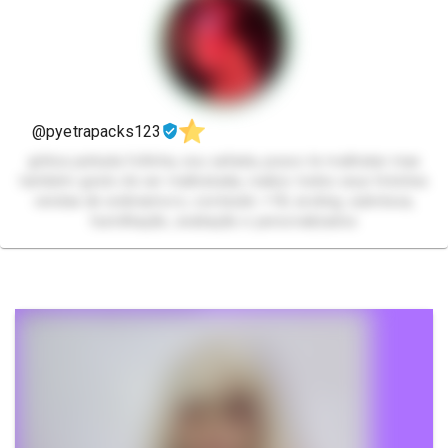
@pyetrapacks123
gótica peituda fofinha, sou safada, posso te maltratar mas
também gosto de ser maltratada, realizo todos seus fetiches
vendas de webnamoro, conteúdo +18, sexting, submissa,
humilhação, avaliação e personalizados