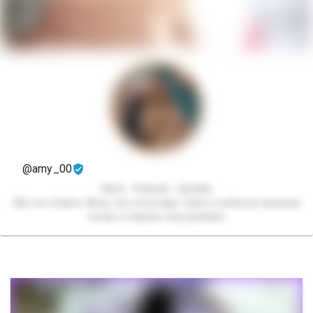
@amy_00
Nerd - Peituda - Safada
Olá, me chamo Anny, sou nova aqui. Quero conhecer pessoas
novas e realizar seus pedidos