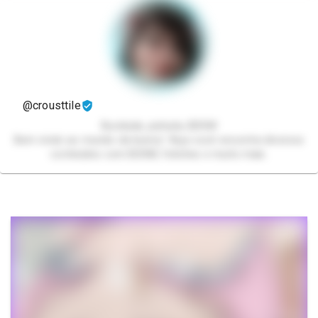
@crousttile
Bunduda, peituda, BDSM
Bem vindo ao mundo da bunny! Aqui você encontra diversos
conteúdos com BDSM, fetiches e muito mais.