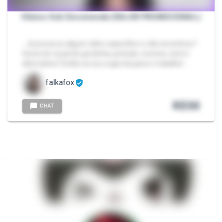
Vídeos Sob Encomenda (VALOR PROMOCIONAL)
- Já procurou algum vídeo específico e não encontrou?
Gosta do visual de gordinha, peituda, morena, nerd e
alternativa? Então eu sou a garota para o trabalho! …
falkafox
R$
50
CHAT