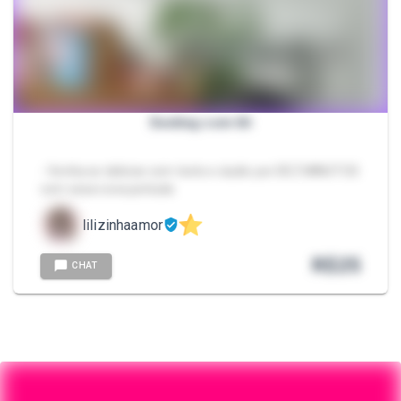
Sexting com lili
- Venha se deliciar com texto e áudio por DEZ MINUTOS
com essa ruiva peituda
lilizinhaamor
R$
25
CHAT