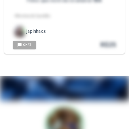
Fotos que você vai se amarrar 🤤🔥
- Morena do bundão
japinhaxs
R$
25
CHAT