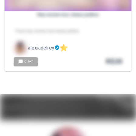
Seu nome nos meus peitos
- Faco seu nome nos meus peitos
alexiadelrey
R$
20
CHAT