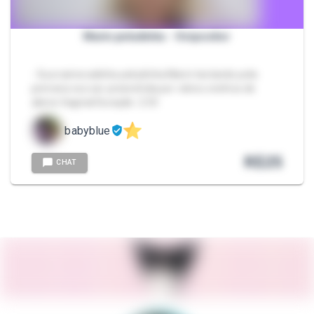
Marin peludinha - Ovipositor
- Sua namoradinha peludinha Marin testando pela
primeira vez ser preenchida por vários ovinhos de
aliens Vaginal Duração: 2:33
babyblue
R$
25
CHAT