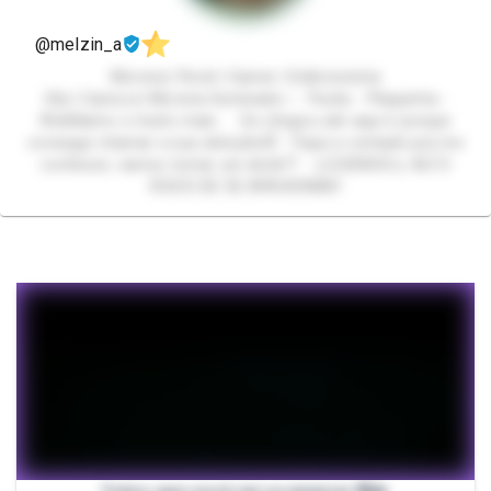
@melzin_a
Morena | Rock | Gamer | Exibicionista
24y | Carioca | Morena Iluminada ✨ Packs - Plaquinha -
WebNamo e muito mais... Se chegou até aqui é porque
consegui chamar a sua atenção🤭 Fique a vontade pra me
conhecer, vamos tomar um drink?? ⚠️CUIDADO⚠️ ALTO
RISCO DE SE APAIXONAR!