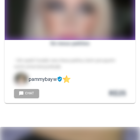
Só meus peitões
- Um pack focado nos meus peitos, bom pra quem
curte uma loira peituda
pammybayw
R$
25
CHAT