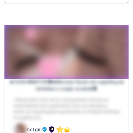
🔥10:00 MINUTOS🔞🔥Morena Tendo um squirting de
botinhas e roupa social🔥🔞
- Nesse pack você vai ver uma gostosa morena se
masturbando bem gostosinho com um vibrador,e
tendo um squirting bem gostosinho no final,de botinhas
e roupinha soc…
hot.girl