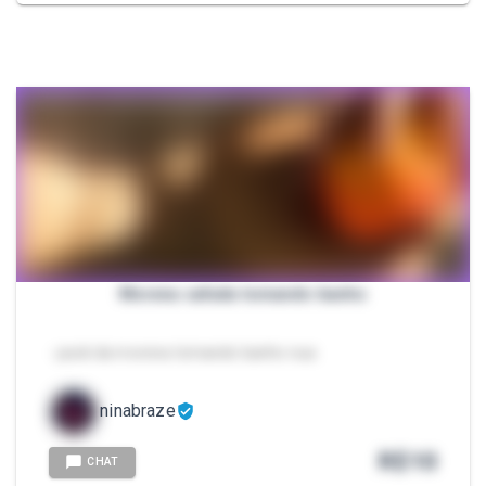
Morena safada tomando banho
- pack da morena tomando banho nua
ninabraze
R$
10
CHAT