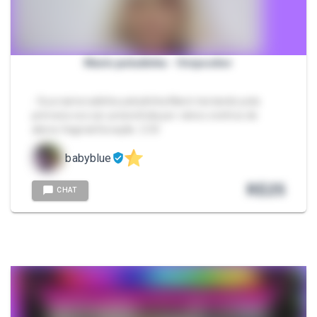
Marin peludinha - Ovipositor
- Sua namoradinha peludinha Marin testando pela
primeira vez ser preenchida por vários ovinhos de
aliens Vaginal Duração: 2:33
babyblue
R$
25
CHAT