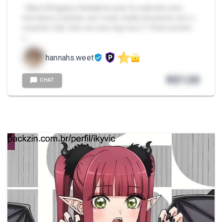
- Marin Kitagawa Safadinha 🔥🔥 Se exibindo, bem
interativa e safada, com muito tesão brincando com o
corpinho 🥵🔥 Vem ser meu Gojo-kun 💘 Pack contém
c…
hannahs.weet
R$
120
CHAT