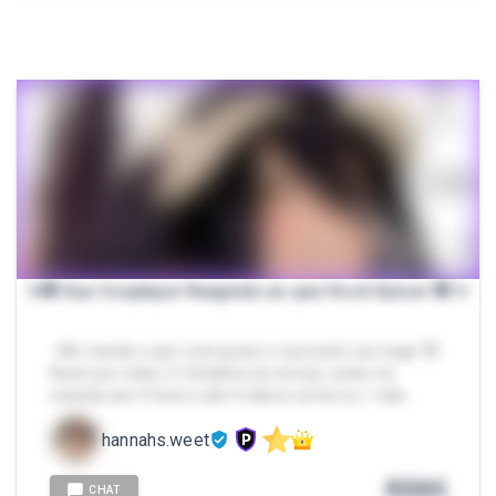
✨️😻 Sua Cosplayer Reagindo ao que Você Quiser 😻 ✨️
- Me manda o que você quiser e sua waifu vai reagir 😻
React por vídeo ❤️‍🔥 Detalhes do serviço: pode me
mandar ate 4 fotos e até 4 vídeos curtos ou 1 víde…
hannahs.weet
R$
85
CHAT