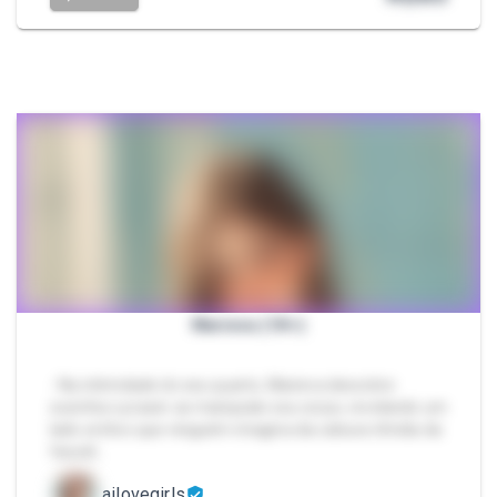
Marieva (18+)
- Na intimidade do seu quarto, Marieva descobre
sozinha o prazer ao manipular seu corpo, revelando um
lado erótico que ninguém imagina da caloura tímida da
faculd…
ailovegirls