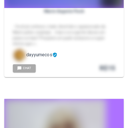
Marin lingerie Pack
- Você já conhece o lado divertido e apaixonado da
Marin pelos cosplays... mas e se a gente desse um
passo a mais? Preparei um pack exclusivo e super
íntimo que v…
dayyumecos
R$
15
CHAT