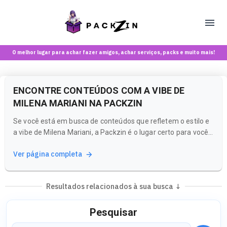
O melhor lugar para achar fazer amigos, achar serviços, packs e muito mais!
ENCONTRE CONTEÚDOS COM A VIBE DE
MILENA MARIANI NA PACKZIN
Se você está em busca de conteúdos que refletem o estilo e
a vibe de Milena Mariani, a Packzin é o lugar certo para você!
Nossa plataforma combina o melhor de uma rede social com
Ver página completa
um marketplace, oferecendo uma experiência única para
maiores de 18 anos.
Resultados relacionados à sua busca ↓
Pesquisar