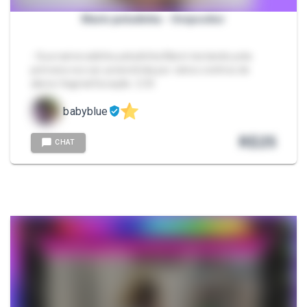
Marin peludinha - Ovipositor
- Sua namoradinha peludinha Marin testando pela
primeira vez ser preenchida por vários ovinhos de
aliens Vaginal Duração: 2:33
babyblue
R$
25
CHAT