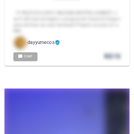
- 💜 PACK EXCLUSIVO: MILEENA (MORTAL KOMBAT) ⚔️
🔥 A vilã mais selvagem e perigosa de Outworld chegou
para dominar as suas fantasias! Prepare-se para ver a
Mile…
dayyumecos
R$
15
CHAT