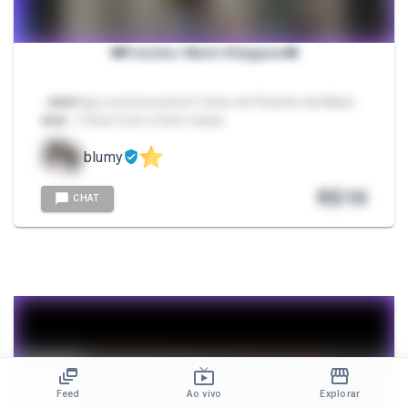
❤️Pezinho Marin Kitagawa❤️
- ❤️❤️Aqui você encontra 5 fotos do Pezinho da Marin
❤️❤️ ✨Fotos Com e Sem meias
blumy
R$
10
CHAT
Feed
Ao vivo
Explorar