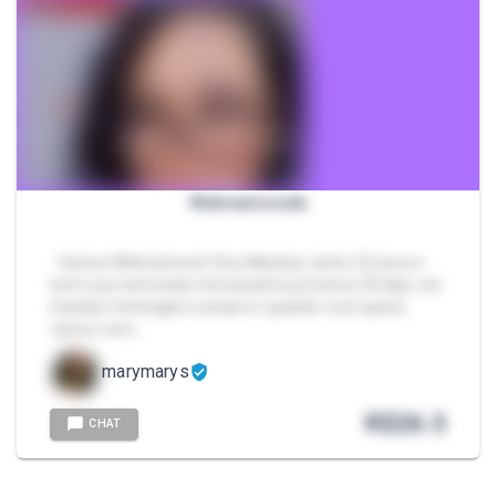
Webnamorada
- Vamos Webnamorar! Sou Mariana, tenho 22 anos e
serei sua namorada virtural pelos próximos 30 dias, irei
mandar mensagem sempre e quando você quiser,
vamos conv…
marymarys
R$
26.5
CHAT