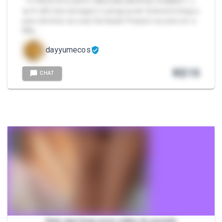
- 💜 PACK EXCLUSIVO: MILEENA (MORTAL KOMBAT) ⚔️
🔥 A vilã mais selvagem e perigosa de Outworld chegou
para dominar as suas fantasias! Prepare-se para ver a
Mile…
dayyumecos
R$
15
CHAT
Vem que hoje esse vídeo ta ousado