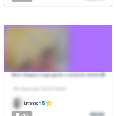
Marin kitagawa engasgando e tomando leitinho🤤
- Me chame pelo chat da Packzin.
lutranspri
R$
50
CHAT