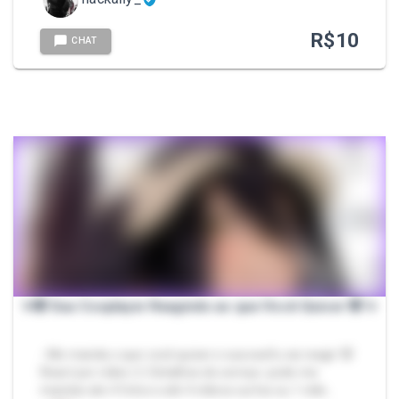
R$
10
CHAT
✨️😻 Sua Cosplayer Reagindo ao que Você Quiser 😻 ✨️
- Me manda o que você quiser e sua waifu vai reagir 😻
React por vídeo ❤️‍🔥 Detalhes do serviço: pode me
mandar ate 4 fotos e até 4 vídeos curtos ou 1 víde…