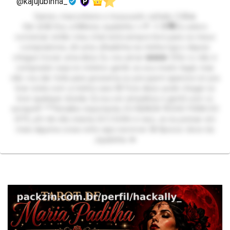
@kajujubinha_
Gamer, maconheira e muuuuuito safada 😏🤪🔥
Oiiii 😜🤪 Sou a Millena Jujubinha 🍬🍭 :3 😎🗣️Eu adoro
conversar então meu chat está sempre livre para os meus
compradores, dê uma olhadinha na minha loja e depois
chegue trocar uma ideia. Eu vou amar ❤️❤️❤️ 🤨Se vc não é
comprador seja no mínimo gentil, eu sou muito legal, mas
não vou dar trela para grosseria ou pra quem aparece só pra
tirar onda com a minha cara 😾 Fora disso pode chegar se
tiver qualquer dúvida 🤔 vou ser simpática e gentil com vc
sempre!!! ***Detalhe importante, EU NUNCA FECHO FORA DO
SITE, pfv bb não insista 😔🙄 Enfim é isso, se eu pensar em
mais alguma coisa volto aqui escrever 🤪 Bjoooo doce da
Jujubinha 💋