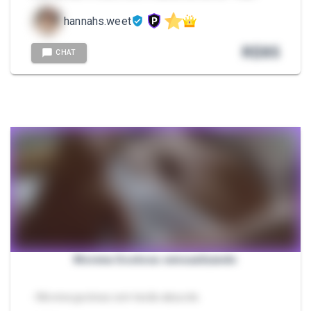
hannahs.weet
R$
85
CHAT
Morena Gostosa sensualizando
- Morena gostosa com tesão absurdo.