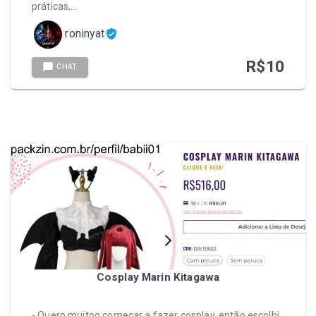
práticas,…
roninyat
R$
10
CHAT
Cosplay Marin Kitagawa
- Quero muitoo começar a fazer cosplay, então escolhi