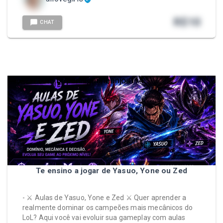
R$
10
CHAT
Te ensino a jogar de Yasuo, Yone ou Zed
- ⚔️ Aulas de Yasuo, Yone e Zed ⚔️ Quer aprender a
realmente dominar os campeões mais mecânicos do
LoL? Aqui você vai evoluir sua gameplay com aulas