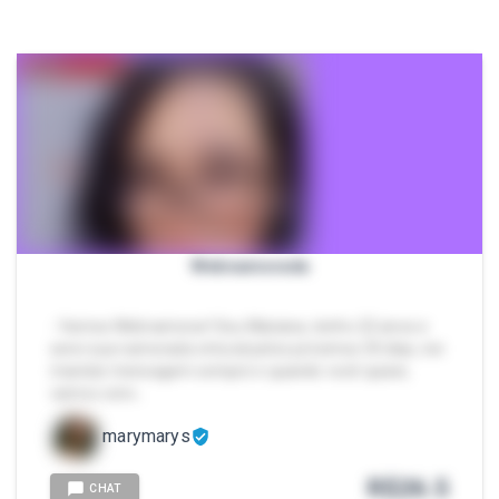
Webnamorada
- Vamos Webnamorar! Sou Mariana, tenho 22 anos e
serei sua namorada virtural pelos próximos 30 dias, irei
mandar mensagem sempre e quando você quiser,
vamos conv…
marymarys
R$
26.5
CHAT