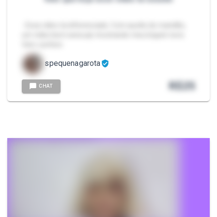
- Esse vídeo ta diferenciado. Com auxilio do maridão,
um vídeo bem sensual, mostrando meu biquini novo.
Vem conferir.
spequenagarota
R$
25
CHAT