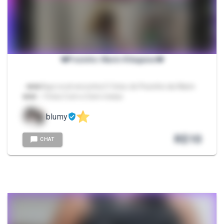
❤️Pezinho Marin Kitagawa❤️
- ❤️❤️Aqui você encontra 5 fotos do Pezinho da Marin
❤️❤️ ✨Fotos Com e Sem meias
blumy
R$
10
CHAT