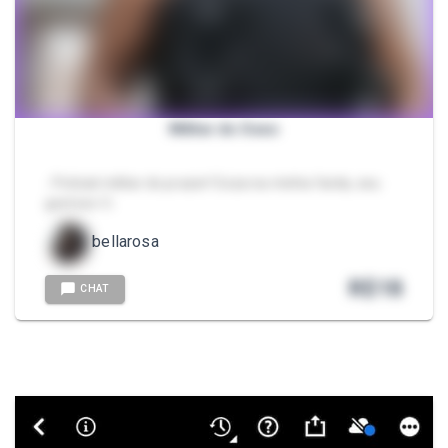
Militar do Sexo
- Policial militar do prazer! Goza na minha farda, seu
gostoso.💦
bellarosa
R$
18
CHAT