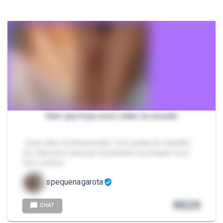
Vem que hoje esse vídeo ta ousado
- Esse vídeo ta diferenciado. Com auxilio do maridão,
um vídeo bem sensual, mostrando meu biquini novo.
Vem conferir.
spequenagarota
R$
25
CHAT