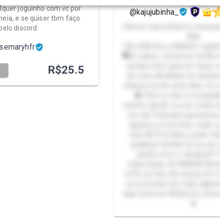
alquer joguinho com vc por
@kajujubinha_
meia, e se quiser tbm faço
Gamer, maconheira e muuuuu
pelo discord
🤪🔥
semaryhfr
Oiiii 😜🤪 Sou a Millena Jujubinha
🗣️Eu adoro conversar então 
sempre livre para os meus 
R$
25.5
T
dê uma olhadinha na minha l
chegue trocar uma ideia. Eu 
❤️ 🤨Se vc não é comprad
mínimo gentil, eu sou muito 
vou dar trela para grosseri
aparece só pra tirar onda 
cara 😾 Fora disso pode che
qualquer dúvida 🤔 vou ser
gentil com vc sempre!!! *
importante, EU NUNCA FE
SITE, pfv bb não insista 😔🙄
se eu pensar em mais alguma
aqui escrever 🤪 Bjoooo doce
💋