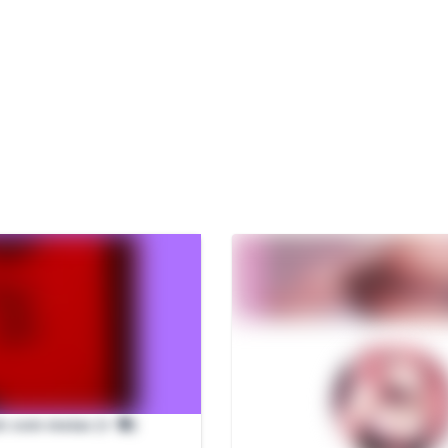
k com meias (+ 🔞)