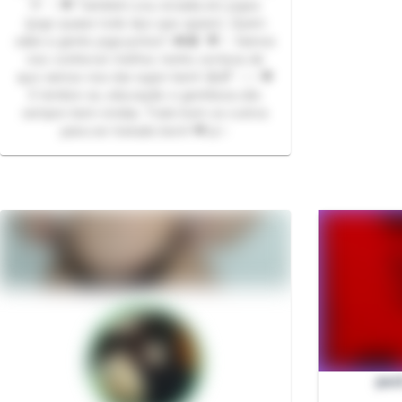
🎌 ✨💖 Também sou viciada em jogos
(jogo quase todo tipo que quiser). Quem
sabe a gente joga juntos? 🎮👾 💖✨ Vamos
nos conhecer melhor, tenho certeza de
que vamos nos dar super bem! 😄🌈 ✨✨💖
E lembre-se, educação e gentileza são
sempre bem-vindas. Trate bem os outros
para ser tratado bem! 💖🤝✨
pac