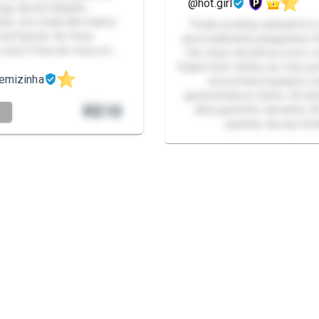
@hot.girl
go dia de trabalho...
tar com chulé, Me chame
Packs-sexting-webnamoro-
 da Packzin. As fotos
personalizados-plaquinhas-f
sola 2 fotos de meia um…
Oie meus docinhos,como v
Sejam bem vindos ao meu perf
emizinha
encontrará bastante co
gostosinhas,eu tenho 26 ani
R$
10
altura,pezinho tamanho 34
T
quentes da sua Hot