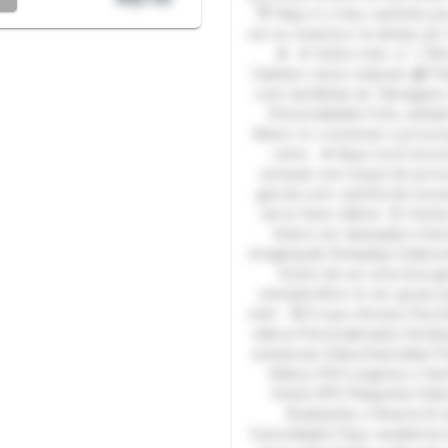
😇 Aqui é o meu cantinho pra
ser eu mesma e te deixar um
💋 🌸 Sobre mim 🌷 1,70m
Cabelos ruivos naturais 🩰 Pe
com sardinhas 💫 Tatuagens 
Personalidade Fofa, safada
Adoro rir, conversar e provoc
certo. 💋 Aqui você encon
sensual com toque de pro
garota com carinha de inoc
vai te fazer delirar 💞 Gost
Adoro ser desejada e bri
imaginação Roleplays Exibici
Gosto de ser uma boa ga
mimada Amo te ver gozar 
mim 💌 O que ofereço Pacot
vídeos Personalizados Sexti
exclusivas Videochamadas P
Vídeos POV Lingeries e fan
Fetish SPH Plaquinha Vi
Avaliações e Reacts & ma
Curiosidades Faço academia t