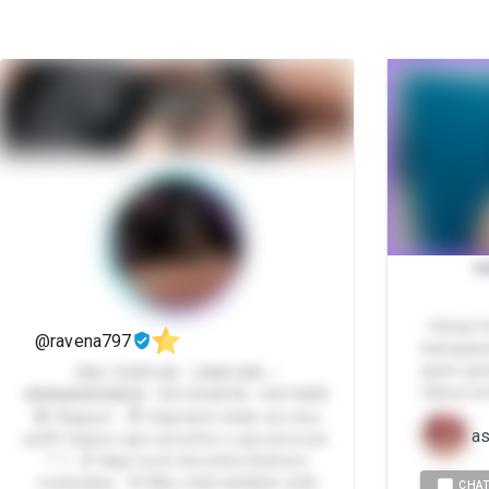
L
- Várias f
@ravena797
transpare
quem gost
ERO COSPLAY • CAM GIRL •
vídeos cu
WEBNAMORADA • FETICHISTA • HOTWIFE
🔞 Ohayoo! 😈 Seja bem-vindo ao meu
as
perfil. Espero que encontre o que procura.
^--^ 💕 Aqui você encontra diversos
conteúdos. 🌸 Meu chat também está
CHA