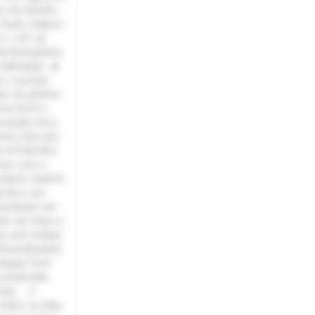
 me divertir,
 muito maluco
 | 🦶37 🍒
le branquinha
delicadas 🎀
 e curiosa.
ar do jeitinho
tra Soft e
vocação Uma
ente mas que
os & Fetiches
ncar com a
onismo Switch
rota e ser
pensando em
es de fotos e
ng com mídias
ersonalizados
tasias Foot
deochamada
is... 🌷
odos os dias,