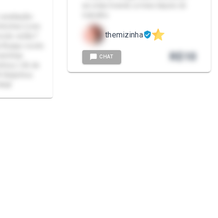
as solas tirando a meia depois do
trabalho
avaliação-
etiches-Lives
themizinha
ocês estão?
il,aqui vocês
R$
10
isinhas
CHAT
nhos,1,56 de
 Beijinhos
💋🌶