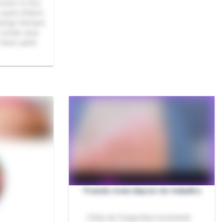
uvosos ☕ Sou
o quero Adoro
perigo Sempre
 contar seus
 fazer parte
Tirando meia depois do trabalho
- Vídeo de 9 segundos mostrando