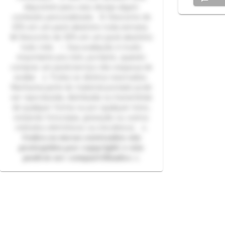
disponível para caso deseje algum
conteúdo personalizado. 🌻 Desconto de
25% em um pack aleatório toda semana.
💎 Desconto de 50% em um pack aleatório
todo mês. ✨ Sua avaliação é muito
importante pra mim, portanto, quando
comprar um pack/serviço não esqueça de
avaliar. ⚠️ Todos os direitos reservados.
Nenhuma parte do material postado pode
ser reproduzida, distribuída ou transmitida
de qualquer forma ou por qualquer meio,
incluindo fotocópia, gravação ou outros
métodos eletrônicos ou mecânicos. ⚠️
𝙏𝙤𝙙𝙤𝙨 𝙤𝙨 𝙢𝙚𝙪𝙨 𝙘𝙤𝙣𝙩𝙚𝙪𝙙𝙤𝙨 𝙨ã𝙤
𝙥𝙧𝙤𝙩𝙚𝙜𝙞𝙙𝙤𝙨 𝙥𝙤𝙧 𝙘𝙤𝙥𝙮𝙧𝙞𝙜𝙝𝙩 𝙚 𝙣ã𝙤
𝙥𝙤𝙙𝙚𝙢 𝙨𝙚𝙧 𝙘𝙤𝙢𝙥𝙖𝙧𝙩𝙞𝙡𝙝𝙖𝙙𝙤𝙨 ⚠️