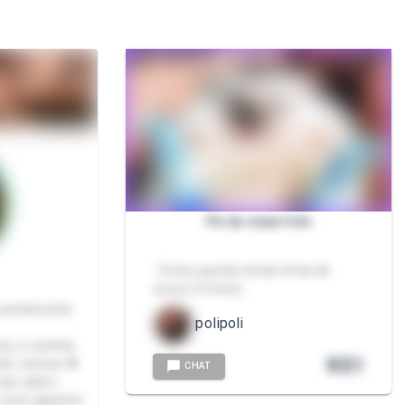
Pé de meia fofa
- Fotos usando meias fofas de
ouriço 3 (fotos)
Inocentemente
polipoli
y, a ruivinha
R$
1
te curiosa 🍓
CHAT
mas adoro
 você aguenta