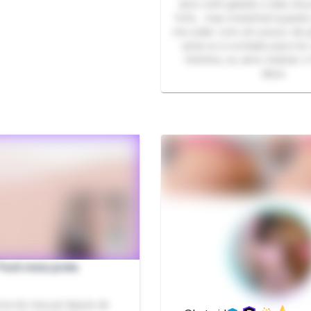
amo café gelado e dias ch
fofa… mas irresistível quand
me exibir com um pouco de 
sinta-se a vontade para me
fetiches, eu amo realizar e
disso
Pack meia preta
otos do meu pé depois de