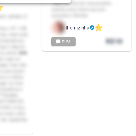
- São 10 fotos do meu pezinho
usando uma meia rosa com
corações e flechas
ito safada 😏
themizinha
 🍬🍭 :3 😎
meu chat está
R$
10
compradores,
CHAT
oja e depois
vou amar ❤️❤️
or seja no
legal, mas não
a ou pra quem
com a minha
gar se tiver
 simpática e
**Detalhe
CHO FORA DO
 Enfim é isso,
 coisa volto
 da Jujubinha