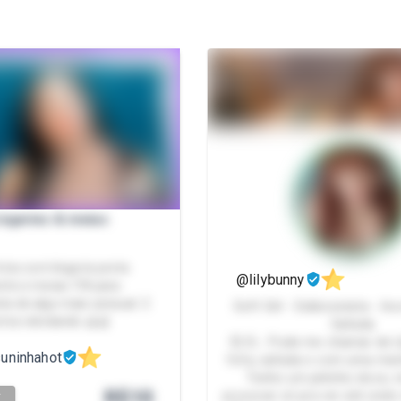
ingeries & meias
otos com lingerie preta
@lilybunny
nte e meias 7/8 para
a de algo mais sensual. 2
Soft Girl - Exibicionista - 
rtos rebolando 🍒🍒
Safada
💞 Ei… Pode me chamar de Lil
uninhahot
fofa, safada e com uma men
Tenho um jeitinho doce, 
R$
10
provocar só pra ver até onde
T