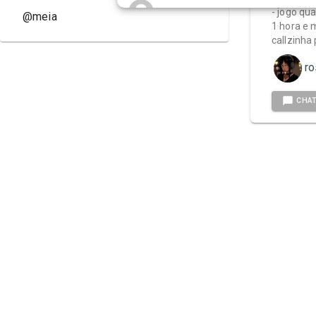
@
meia
- jogo qu
@meia
1 hora e 
callzinha 
@
meia_noite
ro
@
meiaatk
CHA