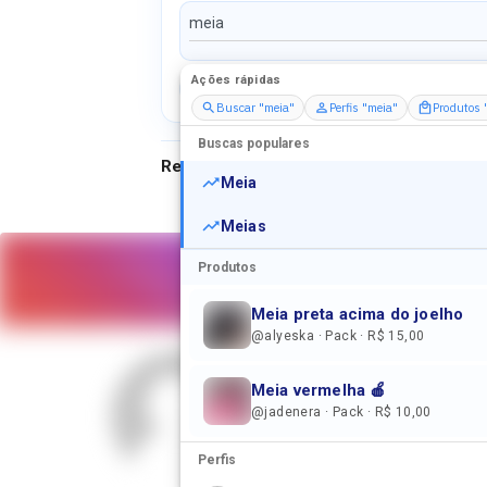
Ações rápidas
Perfis
Serviços
Packs
Buscar "meia"
Perfis "meia"
Produtos 
Buscas populares
Resultados para
"
meia
"
Meia
Meias
Produtos
Meia preta acima do joelho
@alyeska · Pack · R$ 15,00
Meia vermelha 🍎
@jadenera · Pack · R$ 10,00
jogo qualqu
Perfis