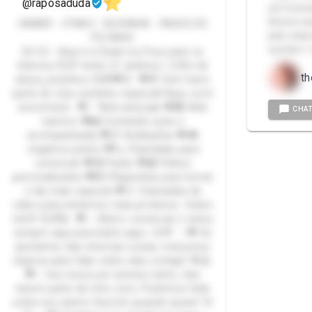
@raposaduda
um loooon
Devem es
GAMER - OTAKU - RUIVINHA - PACKS DO
pelo chat
PEZINHO
contém 1 
Eii! 🦊✨ Aqui é a Duda (ou Foxy para os
íntimos) 🤭💕 tenho 21 aninhos, 1,59m de
th
altura, pezinhos 35🌟💖🦊 💖🌟 Vem fazer
parte do meu cantinho especial! Aqui, você
encontrará: 💖✨ Web amizade 💖💑 Web
CHA
namoro 💖📸 Conteúdo (solo e
acompanhada) 💖📋 Avaliações 💖🎮
Jogamos juntos 💖📞 Chamadas para
conversar 💖🎁 Packs 💖📹 Vídeos
personalizados 💖💌 Plaquinhas para tornar
o dia mais especial 💖📱 Chamadas de
vídeo para estarmos mais próximos Sobre
mim!! 😊🌈💫 💖✨ Adoro conversar e estou
sempre aqui para bater papo. 😊💬 ✨💖 Se
gostamos das mesmas coisas, mal posso
esperar para falar sobre elas contigo! 🌟🤗
💖✨ Sou louca por animes (sério, eles
fazem parte de mim, rsrs). Podemos falar
sobre seu anime favorito quando quiser! 🌸