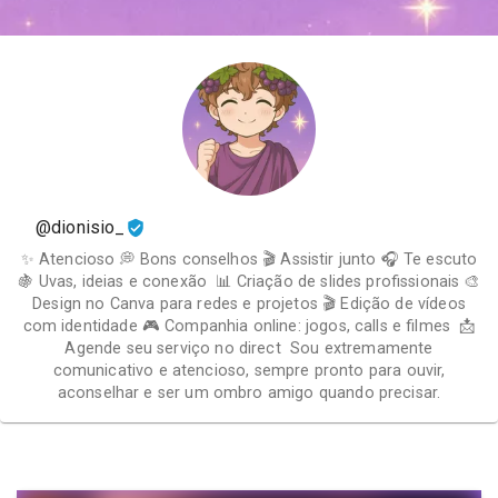
@dionisio_
✨ Atencioso 💭 Bons conselhos 🎬 Assistir junto 🎧 Te escuto
🍇 Uvas, ideias e conexão 📊 Criação de slides profissionais 🎨
Design no Canva para redes e projetos 🎬 Edição de vídeos
com identidade 🎮 Companhia online: jogos, calls e filmes 📩
Agende seu serviço no direct Sou extremamente
comunicativo e atencioso, sempre pronto para ouvir,
aconselhar e ser um ombro amigo quando precisar.