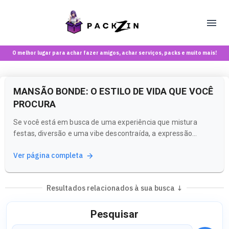
O melhor lugar para achar fazer amigos, achar serviços, packs e muito mais!
MANSÃO BONDE: O ESTILO DE VIDA QUE VOCÊ
PROCURA
Se você está em busca de uma experiência que mistura
festas, diversão e uma vibe descontraída, a expressão
'mansão bonde' pode ser exatamente o que você precisa. Na
Ver página completa
Packzin, essa ideia se transforma em uma oportunidade de
explorar conteúdos e comunidades que refletem esse estilo
de vida jovem e...
Resultados relacionados à sua busca ↓
Pesquisar