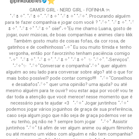
@pinkbubbles
GAMER GIRL - NERD GIRL - FOFINHA ୨ৎ
˚˖𓍢🌷✧˚. ˚˖𓍢🌷✧˚. ˚˖𓍢🌷✧˚ ˚˖𓍢🌷✧˚ ˚˖𓍢✧˚. Procurando alguém
para te fazer companhia e jogar com você ? ˚˖𓍢✧˚. ˚˖𓍢🌷✧˚. ˚˖𓍢
🌷✧˚. ˚˖𓍢🌷✧˚ ˚˖𓍢🌷✧˚ oiie!˚˖✧˚Eu me chamo Luana, gosto de
jogar, ouvir músicas, de boas companhias e animes claro kkk
Também gosto muito de coisas fofas, da cor rosa, de
gatinhos e de coelhinhosss˚˖✧˚ Eu sou muito tímida e tenho
vergonha, então por favorzinho tenham paciência comigo
˚˖✧˚ ˚˖𓍢🌷✧˚. ˚˖𓍢🌷✧˚. ˚˖𓍢🌷✧˚ ˚˖𓍢🌷✧˚ ✨ ˚˖𓍢✧˚. ˚˖Serviços˚.
˚˖𓍢✧˚✨ ˚˖𓍢✧˚Conversar e companhia˚˖𓍢✧˚ quer alguém
alguém ao seu lado para conversar sobre algo? até o que for
mais bobo possível? pode contar comigo!!!! ˚˖𓍢✧˚Conselhos
e desabafos˚˖𓍢✧˚ quer uma opinião? uma ajuda? ou até
mesmo alguém para te ouvir? vou estar aqui por você! vou te
dar toda a atenção que você merece! nesse momento que é
necessário para te ajudar <3 ˚˖𓍢✧˚ Jogar juntinhos ˚˖𓍢✧˚
podemos jogar vários joguinhos de graça de sua preferência,
caso seja algum jogo que não seja de graça podemos ver se
eu tenho, pq não ne ? sempre bom jogar ˚˖𓍢✧˚ Assistir
juntinhos ˚˖𓍢✧˚ tá afim de ver algum anime ou algum filminho
ou até mesmo um vídeo com alguém e não tem companhia?