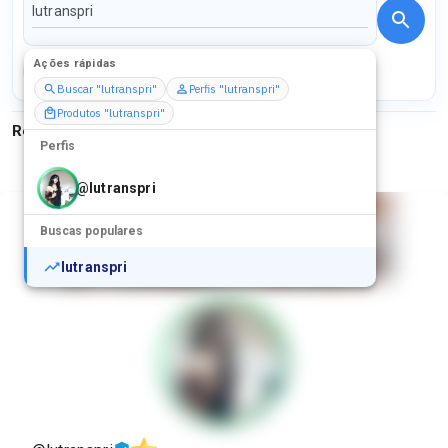
Ações rápidas
Perfis
Serviços
Packs
Buscar "lutranspri"
Perfis "lutranspri"
Produtos "lutranspri"
Resultados para
"
lutranspri
"
Perfis
@
lutranspri
Buscas populares
lutranspri