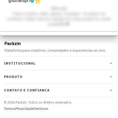
@lutranspri
Altmodel
Trans novinha, otaku, gamer, Cosplayer Se quiser me
conhecer melhor dá uma olhada nos meus packs Só vendo
packs🥰🌸💖
Packzin
Plataforma para criadores, comunidades e experiencias ao vivo.
INSTITUCIONAL
PRODUTO
CONTATO E CONFIANCA
© 2026 Packzin. Todos os direitos reservados.
Termos
Privacidade
Diretrizes