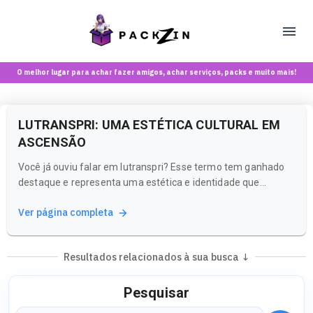
O melhor lugar para achar fazer amigos, achar serviços, packs e muito mais!
LUTRANSPRI: UMA ESTÉTICA CULTURAL EM
ASCENSÃO
Você já ouviu falar em lutranspri? Esse termo tem ganhado
destaque e representa uma estética e identidade que
ressoam com muitos jovens hoje. Na Packzin, entendemos a
Ver página completa
importância de explorar essas nuances culturais e como elas
se manifestam em diferentes comunidades e conteúdos.
Resultados relacionados à sua busca ↓
Pesquisar