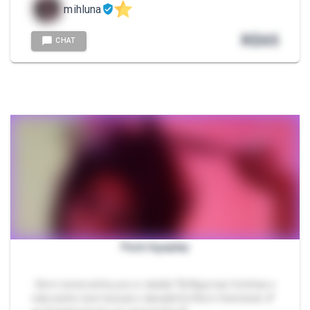
mihluna
R$
65
CHAT
Pack Ageplay
- Bem nenenzinha pra vc daddy! 🥰 Algumas fotinhas e
videozinho bem kawaii e danadinho! Bem fetichista! 💕