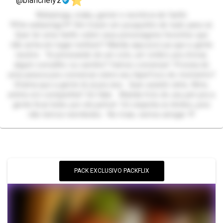
@blanchelyz
Webamiga, otaku, gamer e escritora de fanfic
💜Oie webamigo💜 Vim trazer um pouquinho de tudo para cá.
Quer ler uma fanfic sobre seus personagens favoritos que
não acha em lugar nenhum? Manda aqui pra Lua que a gente
resolve. Tá precisando de um colo, um ombro pra chorar,
algum conselho ou carinho? Vamos conversar! Precisa de
uma pessoa pra conversar sobre seu hiperfoco do momento?
Chama que a gente tá aí pra isso. Quer assistir série, filme,
anime em companhia? Só falar. Manda foto do seu pet pra a
gente ficar bobo por ele juntos! Só respeita os limites, pois
não temos reembolso. No mais, vamos amigar 💜
PACK EXCLUSIVO PACKFLIX