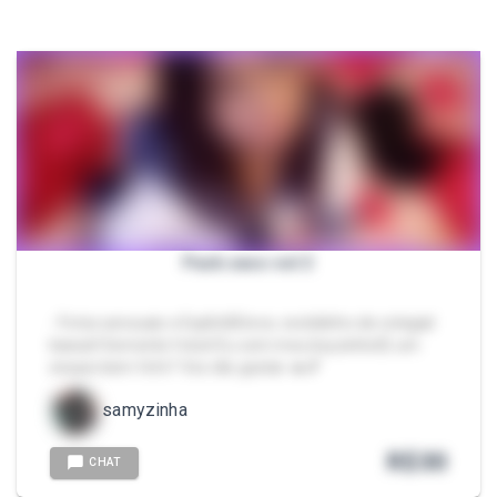
Pack sexo vol 2
- Fotos sensuais e ExplîcItå leve, vestidinho de colegial
kawaii! Somente fotos! Eu com meu boyzinho💞 um
ensaio bem fofo? Vcs vão gostar 🔥💕
samyzinha
R$
30
CHAT