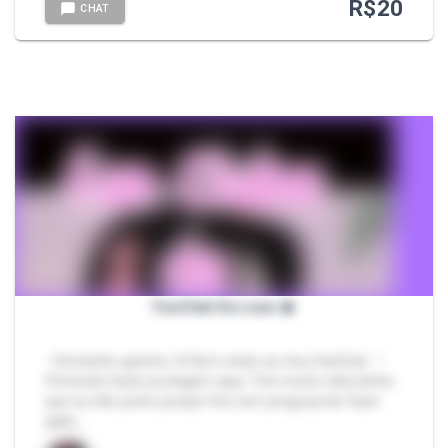
R$
20
CHAT
FanClub Da Luna 🎀
- Oinnzinho geente, 🌸 Bem vindo ao meu FanClub. ♡
Pretendo fazer postagem aqui. Tem muito videozinho
que eu não posto porque fico com preguiça de fazer
galer…