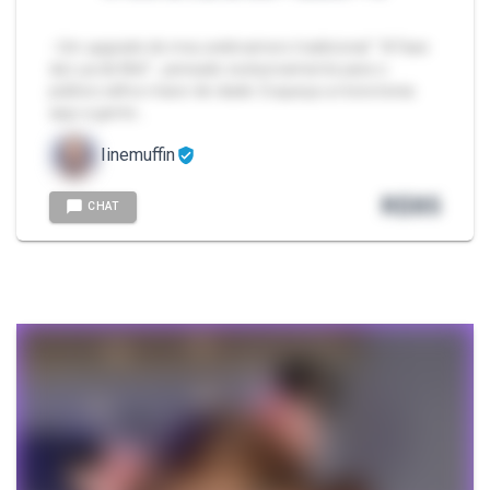
- Um upgrade do meu webnamoro tradicional " A Fase
da Lua de Mel" , pensado exclusivamente para o
público sáfico maior de idade. Esqueça a monotonia:
aqui a gente…
linemuffin
R$
85
CHAT