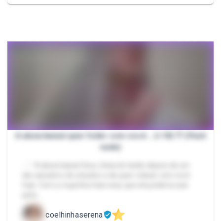
A aluna kawaii quer foder com você... (+18) 🤍 (Pack
nude)
- ♡ A aluna kawaii ficou cheia de tesão depois de um
dia cansativo de estudos e ela quer relaxar com você
hoje. Com a roupinha mais sexy que ela poderia usar
para…
coelhinhaserena