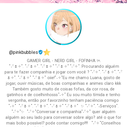
@pinkbubbles
GAMER GIRL - NERD GIRL - FOFINHA ୨ৎ
˚˖𓍢🌷✧˚. ˚˖𓍢🌷✧˚. ˚˖𓍢🌷✧˚ ˚˖𓍢🌷✧˚ ˚˖𓍢✧˚. Procurando alguém
para te fazer companhia e jogar com você ? ˚˖𓍢✧˚. ˚˖𓍢🌷✧˚. ˚˖𓍢
🌷✧˚. ˚˖𓍢🌷✧˚ ˚˖𓍢🌷✧˚ oiie!˚˖✧˚Eu me chamo Luana, gosto de
jogar, ouvir músicas, de boas companhias e animes claro kkk
Também gosto muito de coisas fofas, da cor rosa, de
gatinhos e de coelhinhosss˚˖✧˚ Eu sou muito tímida e tenho
vergonha, então por favorzinho tenham paciência comigo
˚˖✧˚ ˚˖𓍢🌷✧˚. ˚˖𓍢🌷✧˚. ˚˖𓍢🌷✧˚ ˚˖𓍢🌷✧˚ ✨ ˚˖𓍢✧˚. ˚˖Serviços˚.
˚˖𓍢✧˚✨ ˚˖𓍢✧˚Conversar e companhia˚˖𓍢✧˚ quer alguém
alguém ao seu lado para conversar sobre algo? até o que for
mais bobo possível? pode contar comigo!!!! ˚˖𓍢✧˚Conselhos