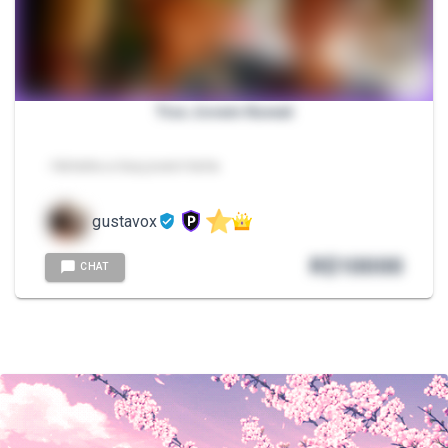
Tica Jovem Kawaii
- Hehehe a tica jovem hehe
gustavox
R$
10000
CHAT