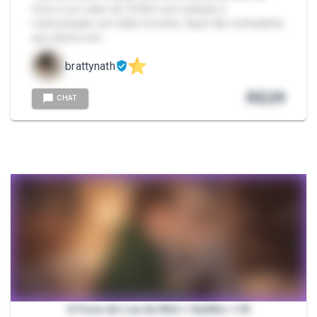
fotos e um vídeo de 7m30s com exibição e
masturbação com dildo monster, fiquei tão molhadinha
que dá pra ouvi…
brattynath
R$
29
CHAT
A Fase de Lua de Mel + Gatilho +18