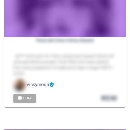
Pack de fotos fofas Kawaii
- 🎀💜 Você quer ter fotos exclusivas kawaii mística de
uma garotinha suuuper fofa? Bemmm Gyaruzinha!
Pois esse packzinho é totalmente hiper mega FOFO! :)
Conté…
vickymoon
R$
30
CHAT