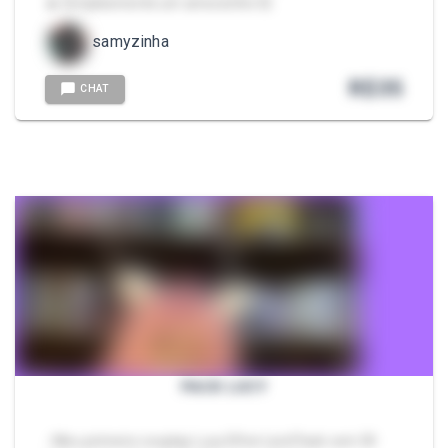
🔥 Simplesmente um amorzinho 💞
samyzinha
R$
35
CHAT
PACK LUCY
- Meu primeiro cosplay Lucy Elfen Lied Pack com 30