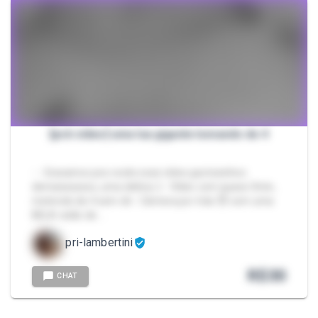
[pck vídeo] uma lua gigante tomando de 4
- - Gravamos pra vocês esse vídeo gostosinhos
demaisssssss, uma delícia :} - Vídeo com quase 3min,
metendo de 4 sem dó - Câmera por trás 😈 com uma
BELA visão de …
pri-lambertini
R$
30
CHAT