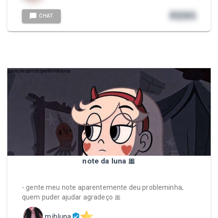
R$
85
CHAT
note da luna 🎀
- gente meu note aparentemente deu probleminha,
quem puder ajudar agradeço 🎀
mihluna