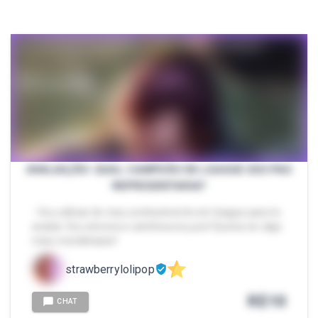
AVALIAÇÃO: QUAL CAMPEÃO DE LEAGUE SEU PAU
REPRESENTARIA?
- Vou utilizar do meu conhecimento em league para te
avaliar. Sou sincera e carinhosa eu juro! Queria ver algo
meio mordekaiser!
strawberrylolipop
R$
10
CHAT