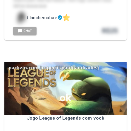
chame pelo chat da Packzin. Vem logo conferir essa
delícia 🔥🔥🔥🔥🔥
blanchemature
R$
25
CHAT
Jogo League of Legends com você