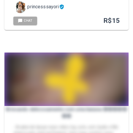
princesssayori
R$
15
CHAT
Brincando deliciosamente com uma banana 😋😋😋😋😋
😋😋
- Acabei de lançar esse vídeo top, solo, com áudio e Me