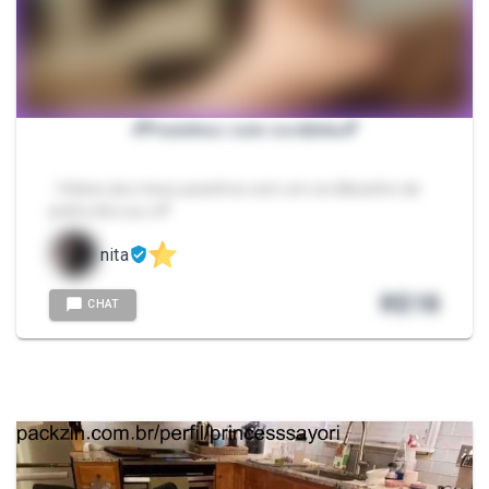
💕Pezinhos com cordinha💕
- Vídeos dos meus pezinhos com um cordãozinho de
pedra da Lua🌙💕
nita
R$
18
CHAT