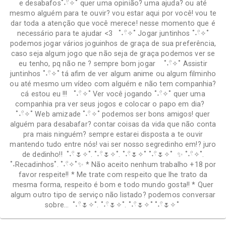
e desabafos˚˖𓍢✧˚ quer uma opinião? uma ajuda? ou até
mesmo alguém para te ouvir? vou estar aqui por você! vou te
dar toda a atenção que você merece! nesse momento que é
necessário para te ajudar <3 ˚˖𓍢✧˚ Jogar juntinhos ˚˖𓍢✧˚
podemos jogar vários joguinhos de graça de sua preferência,
caso seja algum jogo que não seja de graça podemos ver se
eu tenho, pq não ne ? sempre bom jogar ˚˖𓍢✧˚ Assistir
juntinhos ˚˖𓍢✧˚ tá afim de ver algum anime ou algum filminho
ou até mesmo um vídeo com alguém e não tem companhia?
cá estou eu !!! ˚˖𓍢✧˚ Ver você jogando ˚˖𓍢✧˚ quer uma
companhia pra ver seus jogos e colocar o papo em dia?
˚˖𓍢✧˚ Web amizade ˚˖𓍢✧˚ podemos ser bons amigos! quer
alguém para desabafar? contar coisas da vida que não conta
pra mais ninguém? sempre estarei disposta a te ouvir
mantendo tudo entre nós! vai ser nosso segredinho em!? juro
de dedinho!! ˚˖𓍢🌷✧˚. ˚˖𓍢🌷✧˚. ˚˖𓍢🌷✧˚ ˚˖𓍢🌷✧˚ ✨ ˚˖𓍢✧˚.
˚˖Recadinhos˚. ˚˖𓍢✧˚✨ * Não aceito nenhum trabalho +18 por
favor respeite!! * Me trate com respeito que lhe trato da
mesma forma, respeito é bom e todo mundo gosta!! * Quer
algum outro tipo de serviço não listado? podemos conversar
sobre… ˚˖𓍢🌷✧˚. ˚˖𓍢🌷✧˚. ˚˖𓍢🌷✧˚ ˚˖𓍢🌷✧˚