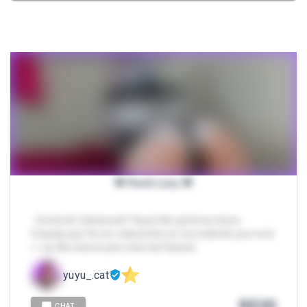
🌸 Pack Lucy 🌸
- Gosta de Cyberpunk? fiquei tão gostosa nesse
Cosplay que fiz um videozinho só me exibindo pra você
>< 🔥 Me chame pelo chat da Packzin.
yuyu_.cat
R$
20
CHAT