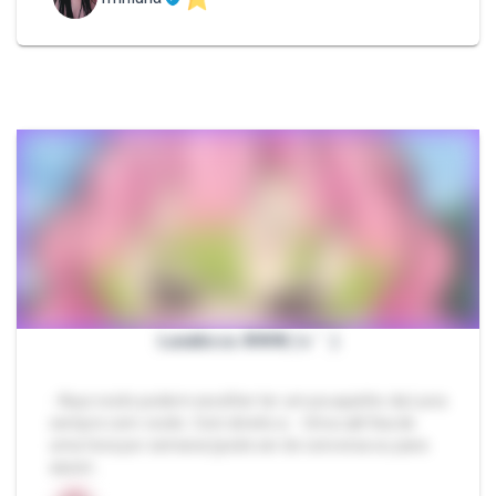
Lunáticos ❥❥❥(´ε｀ )
- Aqui vocês podem escolher ter um pouquinho da Luna
sempre com vocês. Com direito a: - Uma call fixa de
uma hora por semana (pode ser de conversa ou para
assist…