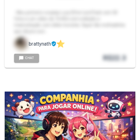
- Meu primeiro cosplay Lucy Elfen Lied Pack com 30
fotos e um vídeo de 7m30s com exibição e
masturbação com dildo monster, fiquei tão molhadinha
que dá pra ouvi…
brattynath
R$
22.3
CHAT