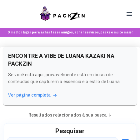
O melhor lugar para achar fazer amigos, achar serviços, packs e muito mais!
ENCONTRE A VIBE DE LUANA KAZAKI NA
PACKZIN
Se você está aqui, provavelmente está em busca de
conteúdos que capturem a essência e o estilo de Luana
Kazaki. Na Packzin, uma plataforma exclusiva para maiores
Ver página completa
de 18 anos, você pode explorar uma variedade de criadoras e
conteúdos que refletem a mesma energia e estética que
você admira.
Resultados relacionados à sua busca ↓
Pesquisar