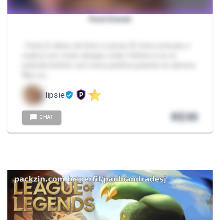
Pack Kawaii
- Pack (2 vídeos de 5min e outras 35 fotos sensuais e
nudes) com muito ahegao, looks fofinhos e eu te
pedindo leitinho com meus peitões pulando na câmera.
Não é p…
lipsie
R$
30
CHAT