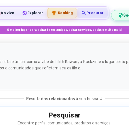
Ao vivo
Explorar
Ranking
Procurar
Se
O melhor lugar para achar fazer amigos, achar serviços, packs e muito mais!
ofa e única, como a vibe de Lilith Kawaii , a Packzin é o lugar certo
s e comunidades que refletem seu estilo e...
Resultados relacionados à sua busca ↓
Pesquisar
Encontre perfis, comunidades, produtos e serviços.