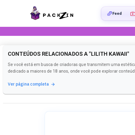
Feed
CONTEÚDOS RELACIONADOS A "LILITH KAWAII"
Se você está em busca de criadoras que transmitem uma estética f
dedicado a maiores de 18 anos, onde você pode explorar conteúdo
Ver página completa