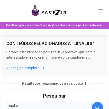
O melhor lugar para achar fazer amigos, achar serviços, packs e muito mais!
CONTEÚDOS RELACIONADOS A "LIINALIIS"
Se você está buscando por Liinaliis, é provável que esteja
interessado em explorar um universo de criadores e
comunidades que compartilham a mesma energia. A
Ver página completa
Packzin é o lugar perfeito para isso!
Resultados relacionados à sua busca ↓
Pesquisar