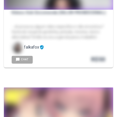
Vídeos Sob Encomenda (VALOR PROMOCIONAL)
- Já procurou algum vídeo específico e não encontrou?
Gosta do visual de gordinha, peituda, morena, nerd e
alternativa? Então eu sou a garota para o trabalho! …
falkafox
R$
50
CHAT