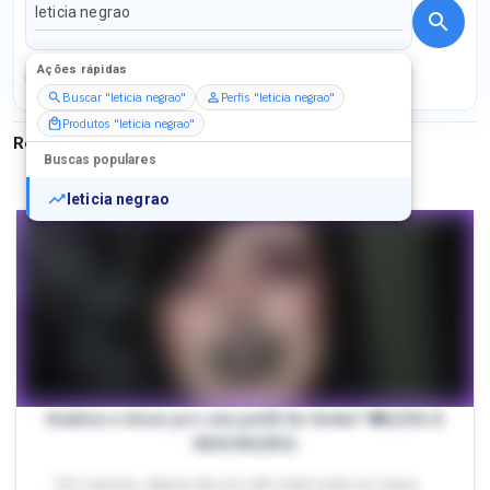
Ações rápidas
Perfis
Serviços
Packs
Buscar "leticia negrao"
Perfis "leticia negrao"
Produtos "leticia negrao"
Resultados para
"
leticia negrao
"
Buscas populares
leticia negrao
Análise e dicas pro seu perfil do tinder! ❤️(LEIA A
DESCRIÇÃO)
- Em resumo, depois de um rolê onde todos os meus