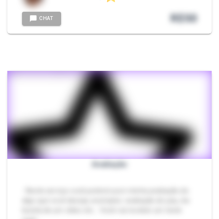
R$
50
CHAT
Avaliação
- Neste serviço você poderá ouvir minha avaliação de
algo que você deseja, exemplos: avaliação do pau, da
bunda de um vídeo etc... Você vai receber um texte