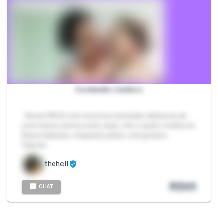
Conteúdo Lésbico
- Nesse PACK você encontra conteúdos deliciosos de
uma transa intensa entre duas, três e quatro mulheres!
Beijos babados, chupando peitos, oral gostoso,
falando…
thehell
R$
65
CHAT