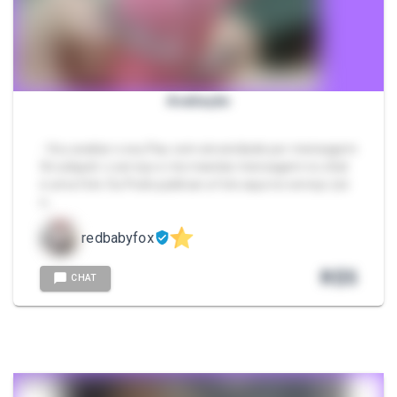
Avaliação
- Vou avaliar o seu Pau com sinceridade por mensagem
Só adquirir o serviço e me mandar mensagem no chat
e uma foto Ou Pode publicar a foto aqui no serviço (só
n…
redbabyfox
R$
5
CHAT