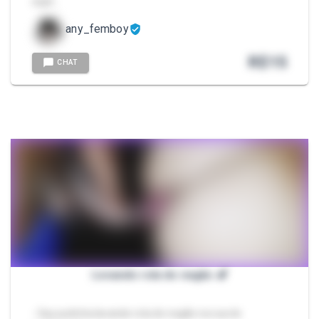
expli…
any_femboy
R$
15
CHAT
Levando rola do negão 🍆
- Gay putinha lavando rola do negão na rua de