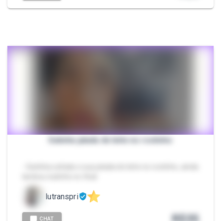
Gatinha jatada de leite no rostinho
- Gatinha safada e sua jatada de leite no rostinho, ainda
lambeu tudinho no final
lutranspri
R$
35
CHAT