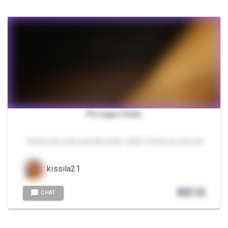
Pé negro lindo
- Venha ver esse pezinho lindo. 😍😍 3 fotos do meu pé
kissila21
R$
15
CHAT