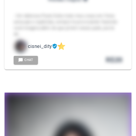
- Um delicioso Pack; Exibo todo meu corpo em fotos
sensuais e explícitas, sempre te provocando fazendo
você imagina além do que já tem nesse pack, pra te
de…
cisnei_dity
R$
20
CHAT