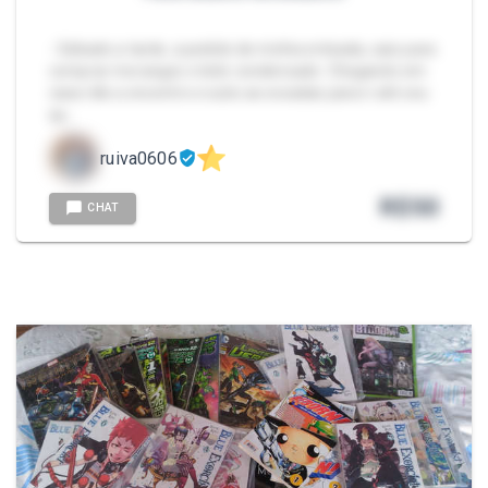
- Sábado a tarde, a pedido de minha enteada, saio para
comprar morangos e leite condensado. Chegando em
casa não a encontro e subo as escadas para ir até seu
qu…
ruiva0606
R$
50
CHAT