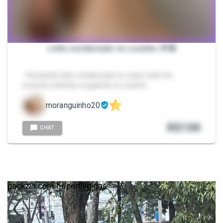
Leite condensado no cuzinho 🥛🤤
- Passando leite condensado no corpo todo me
tocando exibindo e jogando no cuzinho
moranguinho20
R$
100
CHAT