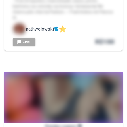
- Oral, brinquedos, masturbação, beijos, peitos,
banheira, luz colorida, luz branca, fantasias!🔥 Me
chame pelo chat da Packzin. ✅ Pack lésbico de Páscoa
di…
nathwolowski
R$
100
CHAT
Rendas negras 🔞