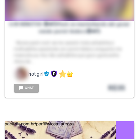
6:00 MINUTOS 🔞🫦💦Pack se masturbando até gozar
vendo pornô lésbico🔞🫦💦
- Nesse pack você vai me assistir toda safadinha e
molhadinha assistindo um pornô lésbico enquanto me
masturbo,eu fico tão safadinha que gozo gostosinho
cheia de …
hot.girl
R$
35
CHAT