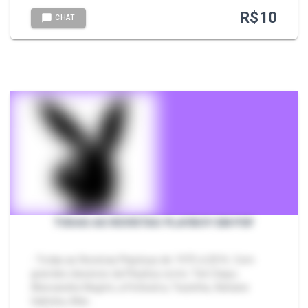
R$
10
CHAT
TODAS AS REVISTAS PLAYBOY EM PDF
- Todas as Revistas Playboys de 1975 à 2016. Com
grandes classicos da Playboy como: Tati Zaqui,
Alessandra Negrini, a Feiticeira, Tiazinha, Adriane
Galisteu, Mar…