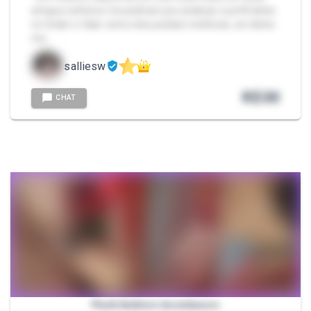
amigos solteiros me pediram pra analisar o perfil deles
no tinder e falar como eles podiam melhorar, um deles
me…
salliesw
R$
30
CHAT
Pack lésbico incestuoso