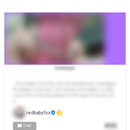
Avaliação
- Vou avaliar o seu Pau com sinceridade por mensagem
Só adquirir o serviço e me mandar mensagem no chat
e uma foto Ou Pode publicar a foto aqui no serviço (só
n…
redbabyfox
R$
5
CHAT