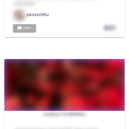
madrugada
passivinhu
R$
1
CHAT
Lésbico Coelhinhas