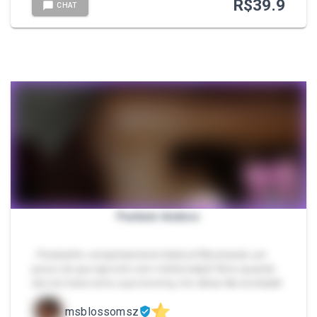
R$
39.9
CHAT
Packzin lésbico
- Packzinho completamente lésbico! Mostrando um
pouco do que apronto com minha baby!! Amo quando
ela me trata como sua mommy, me deixa tão excitada!
msblossomsz