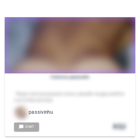
Carioca pauzudo
- Negro carioca pauzuso soca o pauzão na gay putinha
e arromba ela toda
passivinhu
R$
2
CHAT