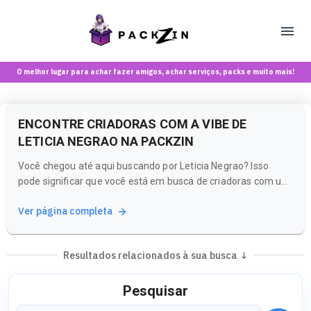
O melhor lugar para achar fazer amigos, achar serviços, packs e muito mais!
ENCONTRE CRIADORAS COM A VIBE DE
LETICIA NEGRAO NA PACKZIN
Você chegou até aqui buscando por Leticia Negrao? Isso
pode significar que você está em busca de criadoras com um
estilo e uma vibe que ressoam com o que você ama. Na
Ver página completa
Packzin, você pode explorar uma variedade de criadoras que
compartilham essa estética e muito mais!
Resultados relacionados à sua busca ↓
Pesquisar