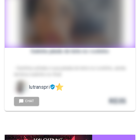
Gatinha jatada de leite no rostinho
- Gatinha safada e sua jatada de leite no rostinho, ainda
lambeu tudinho no final
lutranspri
R$
35
CHAT