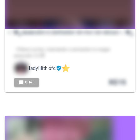
⋆.˚🦋༘ 𝑀𝐴𝑀𝐴𝑁𝐷𝑂 𝐸 𝑆𝐸𝑁𝑇𝐴𝑁𝐷𝑂 𝑁𝑂 𝑃𝐴𝑈 𝐷𝑂 𝑁𝐸𝐺𝐴𝑂 ⋆.˚🦋༘
- Vídeos curtos, mamando e sentando no negao
pauzudo ❤️‍🔥🥵😈
ladylilith.ofc
R$
15
CHAT