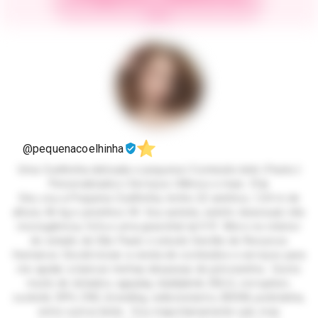
@pequenacoelhinha
Uma Coelhinha delicada e pequena | Conteúdo kink | Packs |
Personalizados | Serviços | Mimos e mais. 🐰🎀
Oioi, sou a Pequena Coelhinha, tenho 22 aninhos, 1,54 m de
altura, 46 kg e pezinhos 34. Sou autista, switch, bissexual, não
monogâmica, fofa e uma gracinha! 🎀🩷🐰 Moro no interior
do estado de São Paulo e estudo Gestão de Recursos
Humanos. Decidi iniciar a venda de conteúdos e serviços para
me ajudar a bancar minhas despesas de princesinha. Gosto
muito de dotados, ageplay, daddykink, DDLG, corruption,
cuckold, SPH, CNC, breeding, exibicionismo, BDSM, podolatria,
entre outros kinks. Sou majoritariamente sub, mas