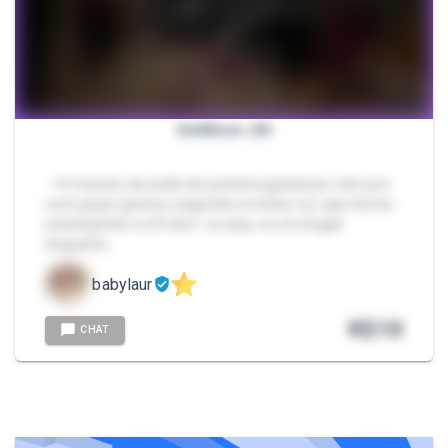
SoftDom JOI
- 14 minutos de áudio de punheta guiada por mim pra
você gozar gostoso seguindo a minha voz. aqui temos
praising kink e soft dom. ou seja, vou te elogiar
enquanto…
babylaur
R$
10
CHAT