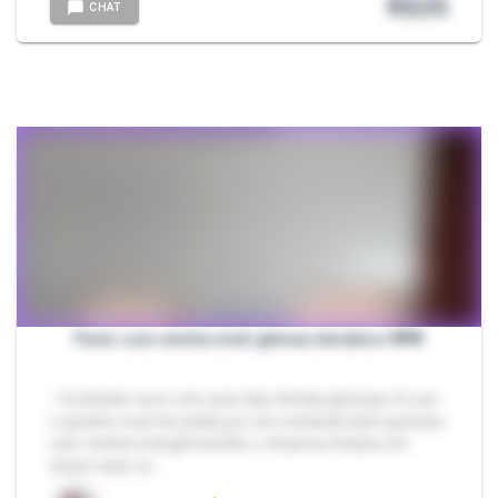
R$
25
CHAT
Pack com minha irmã gêmea kimdime 🩷🩷
- Conteúdo novo com uma das minhas gêmeas. Eu sei
o quanto você me pediu por um conteúdo bem gostoso
com minha irmã gêmea Kim, e ficamos felizes em
trazer esse co…