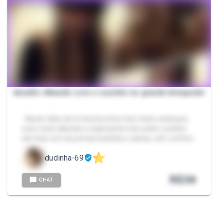
desafio: kikando com o cuzinho no grande brinquedo
- Neste vídeo de 6 minutos levei meu treino anal para
outro nível, kikando e explorando meu pobre cuzinho
até ficar com as pernas bambas e cansar, vem conferir
dudinha-69
R$
34
CHAT