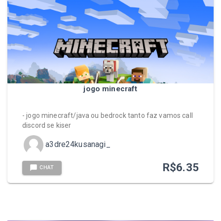
jogo minecraft
- jogo minecraft/java ou bedrock tanto faz vamos call
discord se kiser
a3dre24kusanagi_
R$
6.35
CHAT