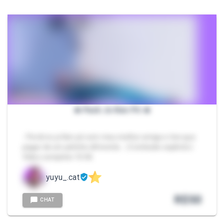
🔥 Pack Jo Ken Pô 🔥
- Perdi no jo Ken pô com meu melhor amigo e tive que
pagar de um jeitinho diferente... | Conteúdo explícito |
Vídeo completo 10:06
yuyu_.cat
R$
50
CHAT