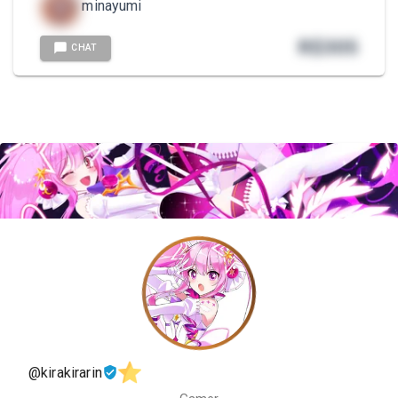
minayumi
R$
305
CHAT
@kirakirarin