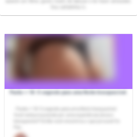
assistir um filme, gosto muito de dançar e de fazer amizades.
Sou safadinha rs.
Packs + 18: O segredo para uma Noite Inesquecível.
- Packs + 18: O segredo para uma Noite Inesquecível.
Você está procurando por uma experiência única e
Inesquecível? Então você encontrou o que procura! Os
Pac…