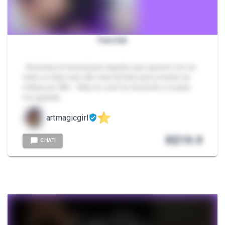
Fanclub
- Assinatura mensal para aqueles que querem me ver
todos os dias mas são mais tímidos para receber as
mídias por DM ✨ Mas se você for bonzinho e souber
me agradar…
artmagicgirl
R$
19.9
CHAT