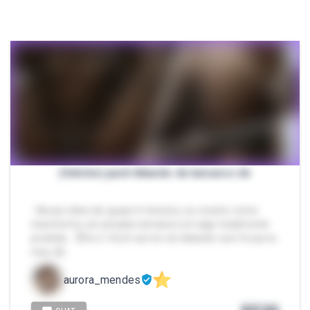
(fetiche) pack kikando de tamanco de
- Nesse vídeo de quase 4 minutos, eu mostro como
transformo um simples tamanco em algo totalmente
proibido… 😈👠💦 Você vai me ver kikando com força no
meu dil…
aurora_mendes