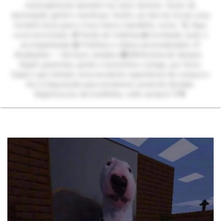
eventualmente também me sinto domme. Gosto de
dominação gentil e carinhosa. Sonho um dia me tornar uma
hotwife doce para o meu futuro maridinho corno. 🥰 Aqui
você encontrará: 🎁 Packs de fotinhas 📸 Conteúdo (solo e
acompanhada) 📹 Fotinhas e vídeos personalizados 📋
Avaliações ✨ Serviços variados 🛍️ Minha lista de desejos
Sejam pacientes, gentis e bonzinhos comigo, por favor.
Espero que tenham uma excelente experiência de compra e
fico à disposição para esclarecer possíveis dúvidas.
Beijinhoooos da Coelhinha, volte sempre! 🐰💗