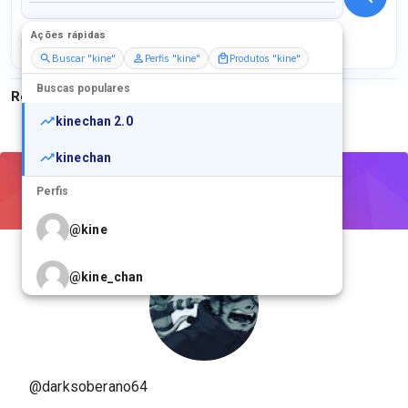
Ações rápidas
Perfis
Serviços
Packs
Buscar "kine"
Perfis "kine"
Produtos "kine"
Buscas populares
Resultados para
"
kine
"
kinechan 2.0
kinechan
Perfis
@
kine
@
kine_chan
@
kine_hub
@darksoberano64