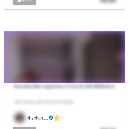
R$
30
CHAT
Ruivinha Não Aguentou O Pau Do KID BENGALA
- Me chame pelo chat da Packzin.
lillychan__