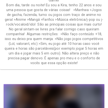
Gamer
Bom dia, tarde ou noite! Eu sou a Kira, tenho 22 anos e sou
uma pessoa que gosta de várias coisas! >Manhwa >Jogos
de gacha, fazenda, turno ou jogos com traço de anime no
geral >Anime >Mangá >Fanfics >Música eletrônica/j-pop ou j-
rock/vocaloid/idol São as principais coisas que mais curto!
No geral sintam-se livres pra falar comigo caso queiram
companhia! Algumas restrições: >Não faço conteúdo +18,
isso eu deixo pra quem manja. >Não jogo jogos competitivos
(Lol, valorant, etc) >Sim, eu jogo até 10 horas caso você
queira e horas são parceláveis(por exemplo jogar 5 horas em
um dia e jogar mais 5 em outro). Não altera preço e não
precisa pagar denovo. É apenas pro meu e o conforto de
vocês que essa opção existe!