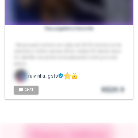
Sua jogadora favorita
- Nesse pack contem um vídeo de 06:59 minutos só de
calcinha e minha camisa 28 do voleibol 🤭 dando close
no rabetão nos peitos sensualizando muito pra você
passa…
ruivinha_gsts
R$
29.9
CHAT