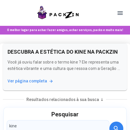
O melhor lugar para achar fazer amigos, achar serviços, packs e muito mais!
DESCUBRA A ESTÉTICA DO KINE NA PACKZIN
Você já ouviu falar sobre o termo kine ? Ele representa uma
estética vibrante e uma cultura que ressoa com a Geração Z.
Na Packzin, você pode mergulhar nesse universo,
Ver página completa
encontrando conteúdos e comunidades que refletem essa
vibe única.
Resultados relacionados à sua busca ↓
Pesquisar