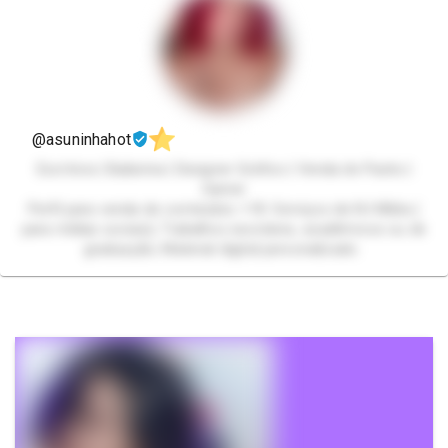
@asuninhahot
Escritora | Bailarina | Designer Gráfico | Venda de Packs |
Gamer
Perfil para venda de conteúdos +18. Serviços de Kit Mídia (
para mídias sociais); Trabalhos escolares, acadêmicos ou de
graduação; Material digital personalizado.