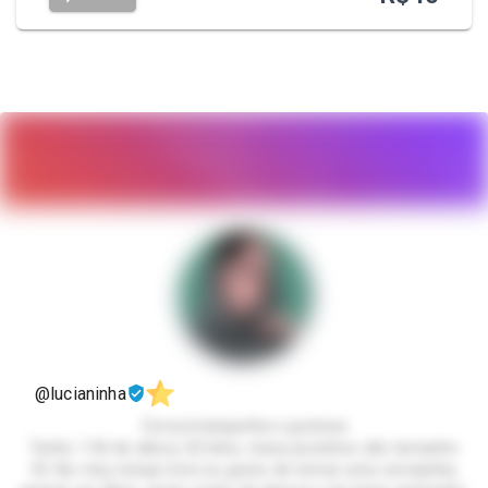
@lucianinha
Coroa branquinha e gostosa
Tenho 1.56 de altura, 52 kilos, meus pezinhos são tamanho
33. No meu tempo livre eu gosto de tomar uma cervejinha,