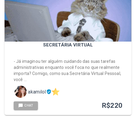
SECRETÁRIA VIRTUAL
- Já imaginou ter alguém cuidando das suas tarefas
administrativas enquanto você foca no que realmente
importa? Comigo, como sua Secretária Virtual Pessoal,
você …
akamilol
R$
220
CHAT