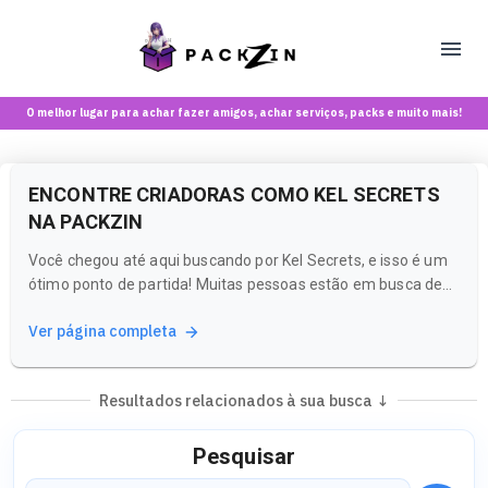
O melhor lugar para achar fazer amigos, achar serviços, packs e muito mais!
ENCONTRE CRIADORAS COMO KEL SECRETS
NA PACKZIN
Você chegou até aqui buscando por Kel Secrets, e isso é um
ótimo ponto de partida! Muitas pessoas estão em busca de
criadoras de conteúdo que compartilham experiências
Ver página completa
autênticas e estilos únicos. A Packzin é o lugar perfeito para
explorar e descobrir perfis que podem ressoar com o que
você procura.
Resultados relacionados à sua busca ↓
Pesquisar