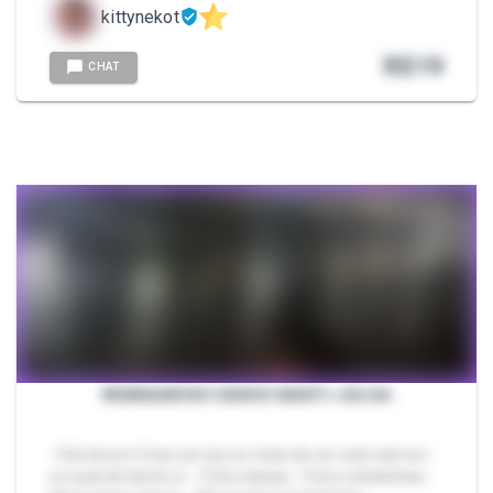
kittynekot
R$
19
CHAT
WEBNAMORO DIÁRIO MARY+JULHA
- Eiiiii amorrr Esse serviço se trata de um web namoro
no qual dá direito á: - Fotos diarias - Fotos safadinhas -