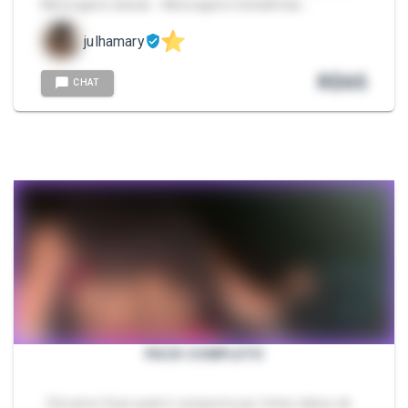
Mensagens diarias - Mensagens Safadinhas …
julhamary
R$
65
CHAT
PACK COMPLETO
- Eiiii amor Esse pack é composto por trinta vídeos de