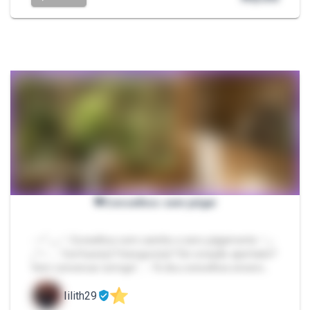
💬Conselhos sem julgar
- ✧˚₊‧₊♡ Conselhos com carinho e zero julgamento ♡₊‧
₊˚✧ ˗ˏˋ Confuso(a)? Inseguro(a)? De coração apertado?
Vem conversar comigo! ˎˊ˗ Te dou conselhos sincero…
lilith29