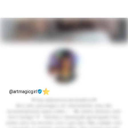
@artmagicgirl
❤︎‬‬ Sua webnamora dominadora ❤︎‬‬
Amo arte, psicologia e ser vista batendo uma, não
necessariamente nessa ordem ✨ Me chamo Artemis, tudo
bom contigo? 💜 Fetiches e dominação gentil guiam meu
prazer, amo me envolver com o que faço. Mas cuidado com