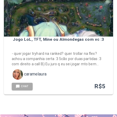
Jogo LoL, TFT, Mine ou Almondegas com vc :3
- quer jogar tryhard na ranked? quer trollar na flex?
achou a companhia certa :3 5cão por duas partidas :3
com direito a call B) Eu juro q eu sei jogar mto bem…
caramelaura
R$
5
CHAT