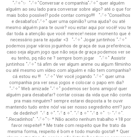
˚˖𓍢✧˚✨ ˚˖𓍢✧˚Conversar e companhia˚˖𓍢✧˚ quer alguém
alguém ao seu lado para conversar sobre algo? até o que for
mais bobo possível? pode contar comigo!!!! ˚˖𓍢✧˚Conselhos
e desabafos˚˖𓍢✧˚ quer uma opinião? uma ajuda? ou até
mesmo alguém para te ouvir? vou estar aqui por você! vou te
dar toda a atenção que você merece! nesse momento que é
necessário para te ajudar <3 ˚˖𓍢✧˚ Jogar juntinhos ˚˖𓍢✧˚
podemos jogar vários joguinhos de graça de sua preferência,
caso seja algum jogo que não seja de graça podemos ver se
eu tenho, pq não ne ? sempre bom jogar ˚˖𓍢✧˚ Assistir
juntinhos ˚˖𓍢✧˚ tá afim de ver algum anime ou algum filminho
ou até mesmo um vídeo com alguém e não tem companhia?
cá estou eu !!! ˚˖𓍢✧˚ Ver você jogando ˚˖𓍢✧˚ quer uma
companhia pra ver seus jogos e colocar o papo em dia?
˚˖𓍢✧˚ Web amizade ˚˖𓍢✧˚ podemos ser bons amigos! quer
alguém para desabafar? contar coisas da vida que não conta
pra mais ninguém? sempre estarei disposta a te ouvir
mantendo tudo entre nós! vai ser nosso segredinho em!? juro
de dedinho!! ˚˖𓍢🌷✧˚. ˚˖𓍢🌷✧˚. ˚˖𓍢🌷✧˚ ˚˖𓍢🌷✧˚ ✨ ˚˖𓍢✧˚.
˚˖Recadinhos˚. ˚˖𓍢✧˚✨ * Não aceito nenhum trabalho +18 por
favor respeite!! * Me trate com respeito que lhe trato da
mesma forma, respeito é bom e todo mundo gosta!! * Quer