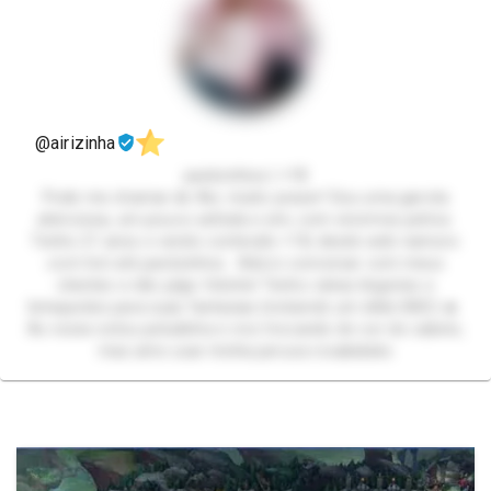
@airizinha
packzinhos | +18
Pode me chamar de Airi, muito prazer! Sou uma garota
atenciosa, um pouco safada e sim, com enormes peitos.
Tenho 21 anos e vendo conteúdo +18, desde web-namoro
com hot até packzinhos. Adoro conversar com meus
clientes e não julgo fetiche! Tenho várias lingeries e
brinquedos para suas fantasias (incluindo um dildo BBC) 🔥
As vezes estou peludinha e vivo trocando de cor de cabelo,
mas amo usar minha peruca rosaksksks