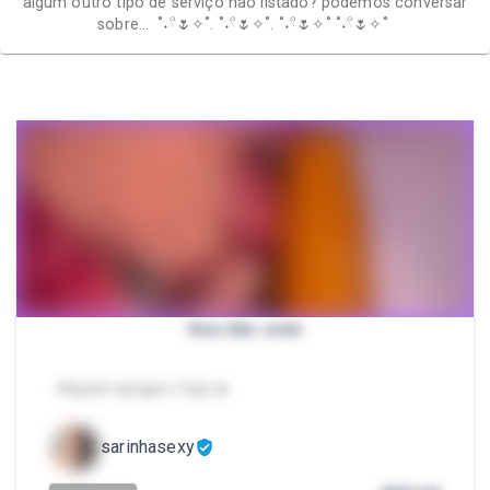
algum outro tipo de serviço não listado? podemos conversar
sobre… ˚˖𓍢🌷✧˚. ˚˖𓍢🌷✧˚. ˚˖𓍢🌷✧˚ ˚˖𓍢🌷✧˚
Viva São João
- Alguém apaga o fogo 🔥
sarinhasexy