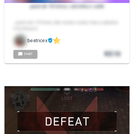
pack de 10 fotos, calcinha e sutiã
- pack com 10 fotos, não mostro muito mas a calcinha
é bonita juro.
beatricex
R$
10
CHAT