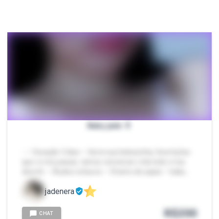
Baby jade 🍼
- — Duração 3 dias — Serei sua bebezinha, farei lições
que vc me passar, vamos conversar o dia todo e nos
divertir — Áudios inclusos — Chamo de papai — baby…
jadenera
R$
200
CHAT