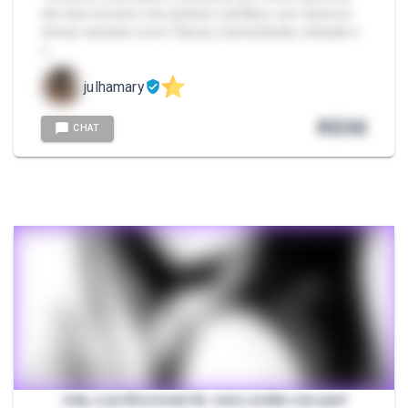
até dois minutos meu (julha) e da Mary, com diversos
temas variados como: Dança, masturbação, exibição e
v…
julhamary
R$
50
CHAT
July, a profissional do sexo avalia seu pau!