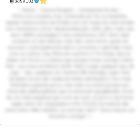
@sasa_sz
⋆ Gamer ⋆ Futura Designer ⋆ Companhia On-line ⋆
Oi! Eu sou a Sasha, mas conhecida por Sa ou Sashinha,
aquela mistura única de tímida com um toque de extroversão
nos momentos certos. Apaixonada pelo estilo y2k e tudo dos
anos 2000’s (nostalgia é meu sobrenome, tá?). Amo dark
romance só nas leituras, mas não curto terror, gosto de
escrever e principalmente adoro conversar e aprender mais
com os outros, meu filme de conforto é 10 Coisas Que eu
Odeio em Você e a música que sempre mexe comigo é Best
Part.. sou uma romântica clichê. Adoro jogar qualquer tipo de
jogo – tipo, qualquer um mesmo! Me empolgo super fácil
(prepare-se pra dar risada da minha animação) e fico toda
dramática quando perco, mas tudo na zoeira porque sou
cheia das palhaçadinhas que te arrancam gargalhadas. Dona
da voz mais angelical que você vai ouvir, eu juro! e nas horas
vagas tento ser engraçada e fofa. Porém na maioria das
vezes acho falho hahaha, ou será que não?? Bora marcar um
encontro comigo! ‹𝟹