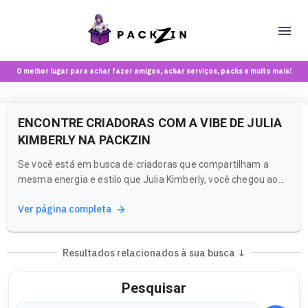
O melhor lugar para achar fazer amigos, achar serviços, packs e muito mais!
ENCONTRE CRIADORAS COM A VIBE DE JULIA
KIMBERLY NA PACKZIN
Se você está em busca de criadoras que compartilham a
mesma energia e estilo que Julia Kimberly, você chegou ao
lugar certo! A Packzin é uma plataforma inovadora que
Ver página completa
combina uma rede social e um marketplace, ideal para
maiores de 18 anos. Aqui, você pode explorar conteúdos,
interagir com...
Resultados relacionados à sua busca ↓
Pesquisar