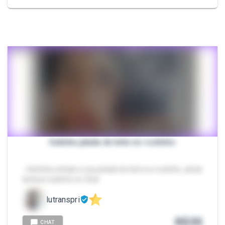
Gatinha jatada de leite no rostinho
- Gatinha safada e sua jatada de leite no rostinho, ainda
lambeu tudinho no final
lutranspri
R$
35
CHAT