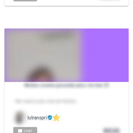
Mulher aranha pauzada jatos de teia 😏
- Me chame pelo chat da Packzin.
lutranspri
R$
35
CHAT