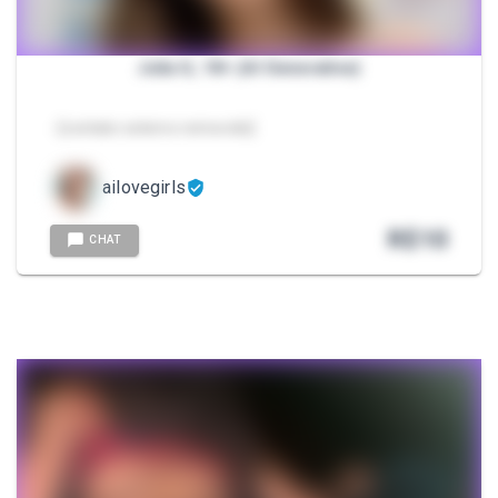
Julia G, 18+ (AI Generativa)
- [contato externo removido]
ailovegirls
R$
10
CHAT