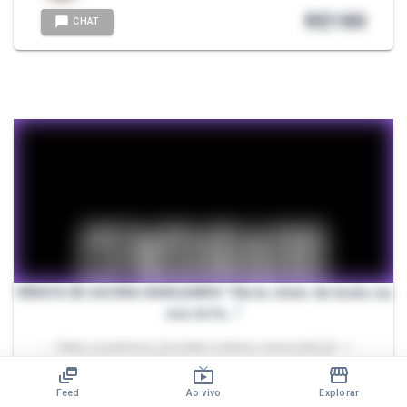
R$
180
CHAT
VÍDEOS DE AGORA DANÇANDO "Ela ta cheio de tesão eu
vou te fo..."
- - Valor econômico, [contato externo removido] ദ്ദി（• ˕
•マ.ᐟ - 3 Vídeos de julho !!! - Lingerie bege, natural -
Dançando - Decote, costas marcada, bumbum c…
Feed
Ao vivo
Explorar