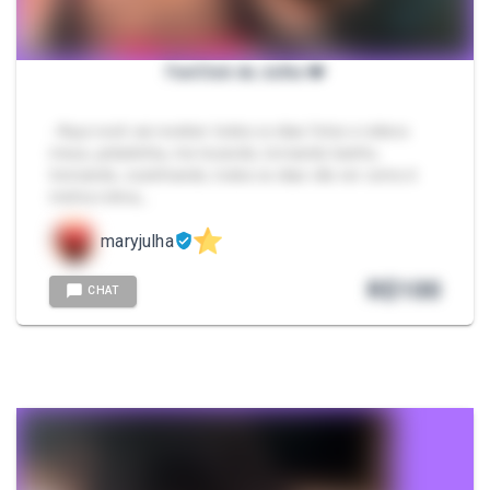
FanClub da Julha ❤️
- Aqui você vai receber todos os dias fotos e videos
meus, peladinha, me tocando, tomando banho,
treinando, cozinhando, todos os dias vão ver como é
minha rotina,…
maryjulha
R$
100
CHAT