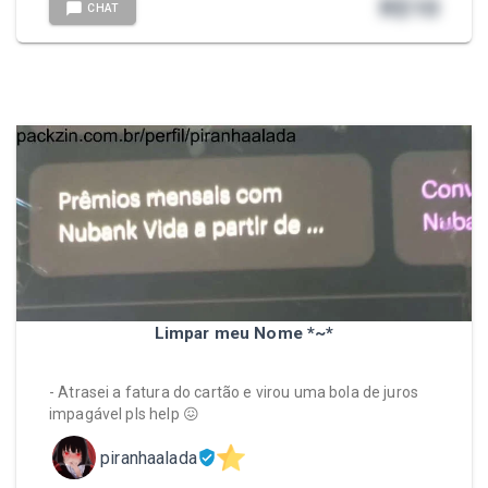
R$
10
CHAT
Limpar meu Nome *~*
- Atrasei a fatura do cartão e virou uma bola de juros
impagável pls help 😖
piranhaalada