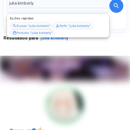
Ações rápidas
Perfis
Serviços
Packs
Buscar "julia kimberly"
Perfis "julia kimberly"
Produtos "julia kimberly"
Resultados para
"
julia kimberly
"