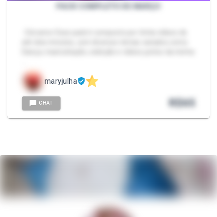
PACK COMPLETO DE MARÇO
- Eiiii amor Esse pack é composto por trinta vídeos de
até dois minutos, com diversos temas variados como:
Dança, masturbação, exibição e vídeos juntos da minha
…
maryjulha
R$
65
CHAT