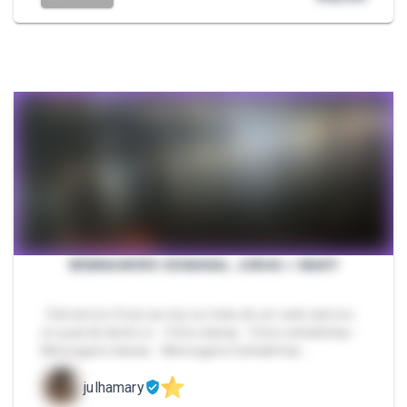
WEBNAMORO SEMANAL JUKHA + MARY
- Eiiiii amorrr Esse serviço se trata de um web namoro
no qual dá direito á: - Fotos diarias - Fotos safadinhas -
Mensagens diarias - Mensagens Safadinhas …
julhamary