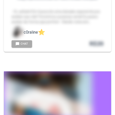
- Oi, safado! Em busca de uma danada experiente pra
avaliar sua rola? Encontrou a pessoa certa! Eu posso
avaliar da forma que preferir: •Dando nota sinc…
c0raline
R$
20
CHAT