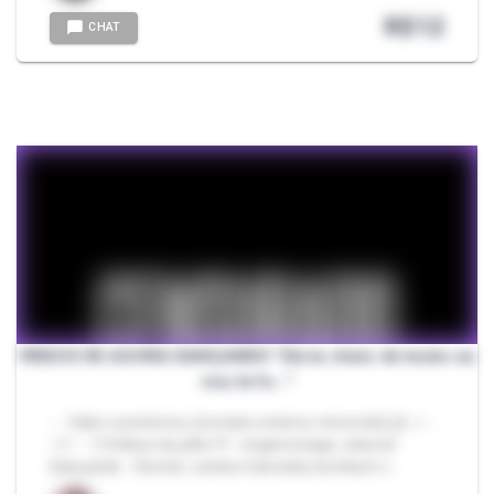
R$
12
CHAT
VÍDEOS DE AGORA DANÇANDO "Ela ta cheio de tesão eu
vou te fo..."
- - Valor econômico, [contato externo removido] ദ്ദി（• ˕
•マ.ᐟ - 3 Vídeos de julho !!! - Lingerie bege, natural -
Dançando - Decote, costas marcada, bumbum c…