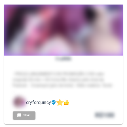
CryMilk
- PREÇO LANÇAMENTO DE PROMOÇÃO (100 valor
original) 30 min + 35 fotos Me chame pelo chat da
Packzin. · Creampie (jato de leite) · Dildo realista · Dedo ·
…
cryforquincy
R$
100
CHAT