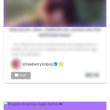
AVALIAÇÃO: QUAL CAMPEÃO DE LEAGUE SEU PAU
REPRESENTARIA?
- Vou utilizar do meu conhecimento em league para te
avaliar. Sou sincera e carinhosa eu juro! Queria ver algo
meio mordekaiser!
strawberrylolipop
R$
10
CHAT