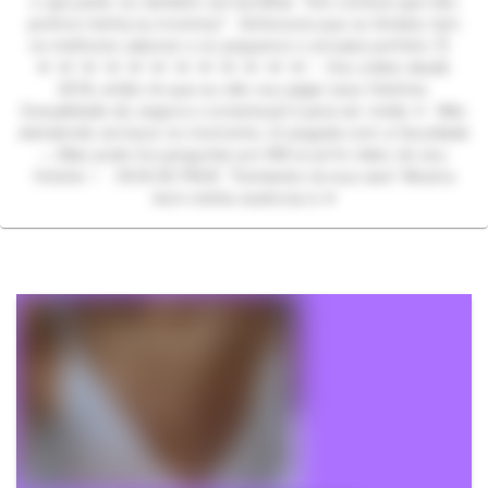
o que pede: eu também sei humilhar. Tem certeza que não
prefere minha eu mommy? Defensora que os tímidos tem
os melhores sabores e os pequenos o encaixe perfeito 👌
♥︎♡♥︎♡♥︎♡♥︎♡♥︎♡♥︎♡♥︎♡♥︎♡♥︎♡♥︎♡♥︎♡♥︎♡ Crio online desde
2018, então rlx que eu não vou julgar seus fetiches.
Sexualidade sã, segura e consensual é para ser vivida 🫵 Não
atendendo serviços no momento, tô pegada com a faculdade
;-; Mas pode me perguntar por DM se já fiz vídeo do seu
fetiche ✨ DICA DE PACK: "Sentando na sua cara" Mostra
bem minha essência rs ♥