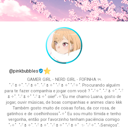
@pinkbubbles
GAMER GIRL - NERD GIRL - FOFINHA ୨ৎ
˚˖𓍢🌷✧˚. ˚˖𓍢🌷✧˚. ˚˖𓍢🌷✧˚ ˚˖𓍢🌷✧˚ ˚˖𓍢✧˚. Procurando alguém
para te fazer companhia e jogar com você ? ˚˖𓍢✧˚. ˚˖𓍢🌷✧˚. ˚˖𓍢
🌷✧˚. ˚˖𓍢🌷✧˚ ˚˖𓍢🌷✧˚ oiie!˚˖✧˚Eu me chamo Luana, gosto de
jogar, ouvir músicas, de boas companhias e animes claro kkk
Também gosto muito de coisas fofas, da cor rosa, de
gatinhos e de coelhinhosss˚˖✧˚ Eu sou muito tímida e tenho
vergonha, então por favorzinho tenham paciência comigo
˚˖✧˚ ˚˖𓍢🌷✧˚. ˚˖𓍢🌷✧˚. ˚˖𓍢🌷✧˚ ˚˖𓍢🌷✧˚ ✨ ˚˖𓍢✧˚. ˚˖Serviços˚.