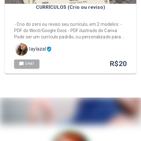
CURRÍCULOS (Crio ou reviso)
- Crio do zero ou reviso seu currículo, em 2 modelos: -
PDF do Word/Google Docs - PDF ilustrado do Canva
Pode ser um currículo padrão, ou personalizado para …
laylazal
R$
20
CHAT