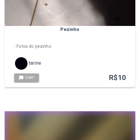
Pezinho
- Fotos do pezinho
tarine
R$
10
CHAT