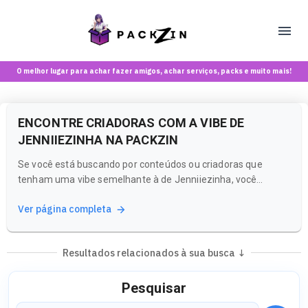
O melhor lugar para achar fazer amigos, achar serviços, packs e muito mais!
ENCONTRE CRIADORAS COM A VIBE DE
JENNIIEZINHA NA PACKZIN
Se você está buscando por conteúdos ou criadoras que
tenham uma vibe semelhante à de Jenniiezinha, você
chegou ao lugar certo! A Packzin é uma plataforma onde
Ver página completa
você pode explorar uma variedade de criadoras e
experiências que se conectam com o que você procura.
Resultados relacionados à sua busca ↓
Pesquisar