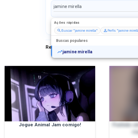
Ações rápidas
Perfis
Serviços
Packs
Buscar "jamine mirella"
Perfis "jamine mirel
Buscas populares
Resultados para
"
jamine mirella
"
jamine mirella
Jogue Animal Jam comigo!
Punheta sa
ro