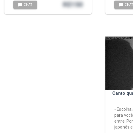
R$
150
CHAT
CHA
Canto qu
- Escolha
para você
entre: Po
japonês e