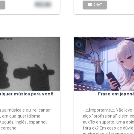
R$
30
T
CHAT
alquer música para você
Frase em japon
 sua música e eu irei cantar
- ⚠️Importante⚠️ Não lev
, em qualquer idioma
algo "profissional" e sim
rtuguês, inglês, espanhol,
auxílio e suporte, uma opi
 coreano.
fora ok? Em caso de dúvid