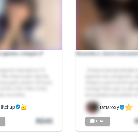
 japinha colegial 📏
Bruxinha e Jason transand
régua ta marcada no 15
- Estava toda assanhada 
 Me chame pelo chat da
quando meu amiguinho J
Esse pack contém 33 fotos
chegou e quis trans3r gos
 (0:54, 0:43, 0:40 e 0:52)
comigo! Claro que eu dei 
ndo na minha …
levei jatada na bundinha 
lltchup
tattaroxy
R$
45
T
CHAT