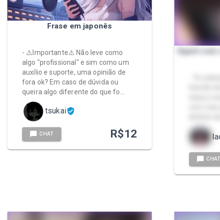
Frase em japonês
Squirt com
- ⚠️Importante⚠️ Não leve como
algo "profissional" e sim como um
auxílio e suporte, uma opinião de
- Te sedu
fora ok? Em caso de dúvida ou
tirando e
queira algo diferente do que fo…
tesao e a
com meu s
tsukai
leitinho 
R$
12
CHAT
la
CHA