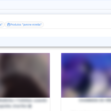
la"
Produtos "jamine mirella"
fadinha + fotinhas usando
CHAMADA DE VÍ
upinha Jirai Kei 🎀