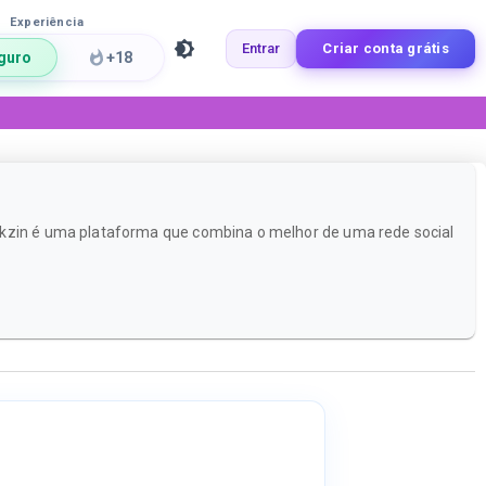
Experiência
Entrar
Criar conta grátis
guro
+18
ackzin é uma plataforma que combina o melhor de uma rede social