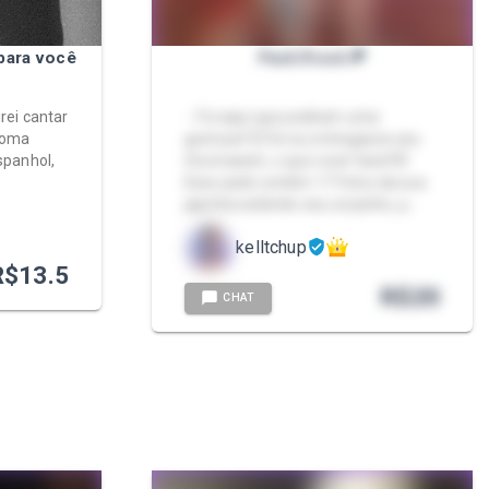
para você
Pack Ifood 🍕
rei cantar
- .Foi aqui que pediram uma
ioma
gostosa?🥵 Se eu entregasse seu
spanhol,
ifood assim, o que você faria?🤭
Esse pack contém 17 fotos da sua
japinha exibindo seu corpinho, p…
kelltchup
R$
13.5
R$
20
CHAT