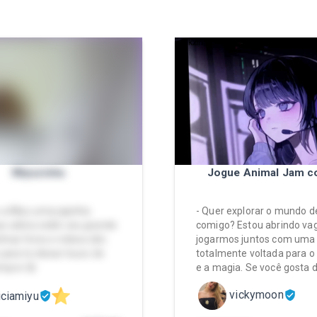
Miyuzinha
Jogue Animal Jam c
ou a Miyu uma japinha
- Quer explorar o mundo 
e adora exibir seu grande
comigo? Estou abrindo va
nhas fotos e vídeos são
jogarmos juntos com uma
 para te deixar louco de
totalmente voltada para o
empre 🤤
e a magia. Se você gosta 
vickymoon
iciamiyu