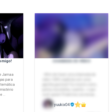
omigo!
CHAMADA DE VÍDEO
de Jamaa
- Afim de fazer uma chamada de
gas para
vídeo 100% explícita com uma
 temática
japinha gostosa? Eu mostro rosto,
 mistério
peitos, bucetinha, cuzinho.. o que
de …
você quiser! Podemos conversar,…
yuukix04