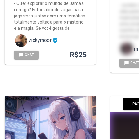
- Quer explorar o mundo de Jamaa
- contém:
comigo? Estou abrindo vagas para
vídeozin
jogarmos juntos com uma temática
masturba
totalmente voltada para o mistério
uma socad
e a magia. Se você gosta de …
cuzinho a
socava g
vickymoon
mi
R$
25
CHAT
CHA
PAC