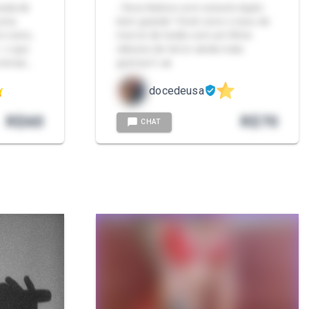
mada de
- Sexo lésbico com consolo duplo
 uma
bem grande ! Você corre o risco de
o rosto,
morrer de tesão com um filme
. o que
clássico de terror ainda mais
versar,…
gostoso🔪🔥
docedeusa
R$
60
R$
70
CHAT