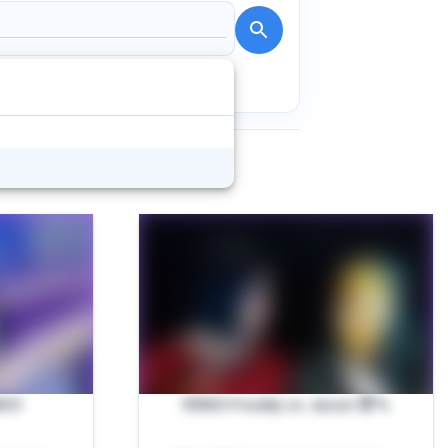
DEO
VÍDEO Freddy vs Jason 😈🔪