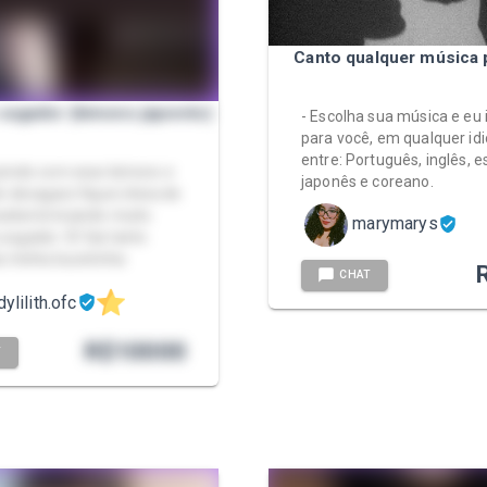
Canto qualquer música 
 sugador (kimono japonês)
- Escolha sua música e eu i
para você, em qualquer id
entre: Português, inglês, e
zindo com esse kimono e
japonês e coreano.
le devagarz fiquei cheia de
cabei brincando muito
marymarys
ugador. 🤭 Sai tanto
da minha bucetinha
CHAT
dylilith.ofc
R$
10000
T