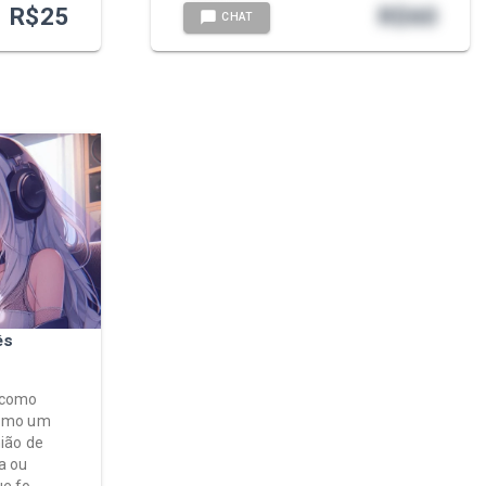
R$
25
R$
60
CHAT
ês
e como
 como um
nião de
a ou