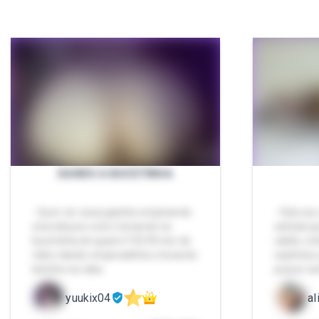
DANDO A BUCETINHA
- Quer ver essa japinha empinando
- Oiiie s
a bunda pra você e levando na
safada qu
bucetinha de quatro? 03:09 min de
rabão, mi
vídeo dando empinadinha e levando
explícitos
leitinho na raba
prazer s
yuukix04
al