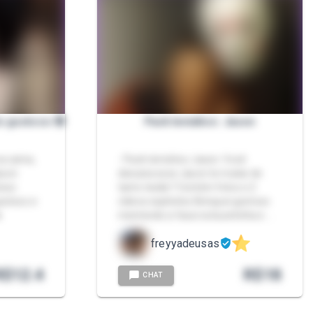
o gostoso 🤤
Pack temático: Jason
na cama,
- Pack temático Jason. Você
ason
deixaria esse Jason te matar de
toso
tanto tesão? Contém fotos e 2
gostoso e
vídeos explícitos Brinquei gostoso

mentendo a faca na bucetinha e …
freyyadeusas
R$
12.4
R$
18
CHAT