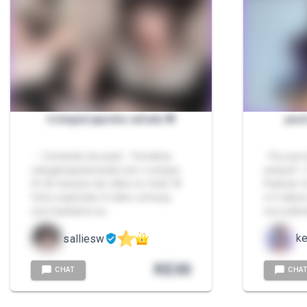
Colegial japinha safada 🌸
pack
- - Conteúdo do pack - Temática
- Pq sua 
colegial apaixonada com o senpai.
senpai? 
🌸 20 minutos de vídeo no total 18
Packzin. 
fotos explicitas O vídeo começa
e 4 vídeos
com bastante sa…
me exibi
ke
salliesw
R$
30
CHAT
CHA