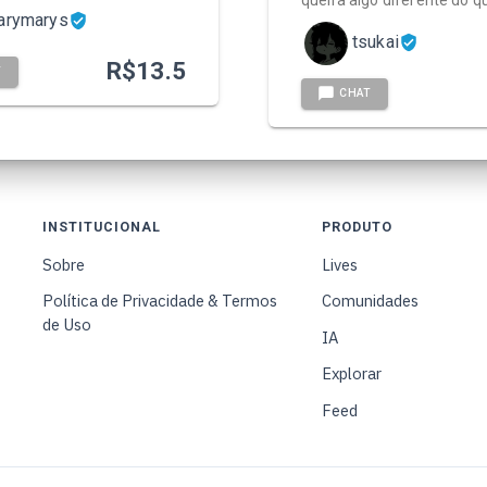
queira algo diferente do q
arymarys
tsukai
R$
13.5
T
CHAT
INSTITUCIONAL
PRODUTO
Sobre
Lives
Política de Privacidade & Termos
Comunidades
de Uso
IA
Explorar
Feed