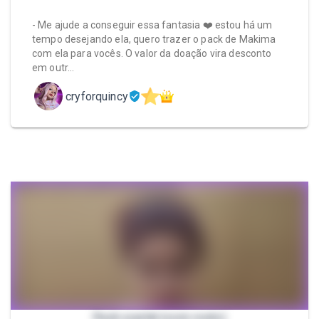
- Me ajude a conseguir essa fantasia ❤️ estou há um
tempo desejando ela, quero trazer o pack de Makima
com ela para vocês. O valor da doação vira desconto
em outr…
cryforquincy
Pack scarlet (com rosto)