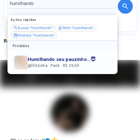
Ações rápidas
Perfis
Serviços
Packs
Buscar "humilhando"
Perfis "humilhando"
Produtos "humilhando"
Resultados para
"
humilhando
"
Produtos
Humilhando seu pauzinho...😇
@lil3zinha · Pack · R$ 39,00