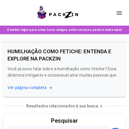
O melhor lugar para achar fazer amigos, achar serviços, packs e muito mais!
HUMILHAÇÃO COMO FETICHE: ENTENDA E
EXPLORE NA PACKZIN
Você já ouviu falar sobre a humilhação como fetiche? Essa
dinâmica intrigante e consensual atrai muitas pessoas que
buscam explorar diferentes aspectos da sexualidade e das
Ver página completa
relações de poder. Na Packzin, você pode descobrir um
espaço seguro e acolhedor para se conectar com conteúdos
e criadores que...
Resultados relacionados à sua busca ↓
Pesquisar