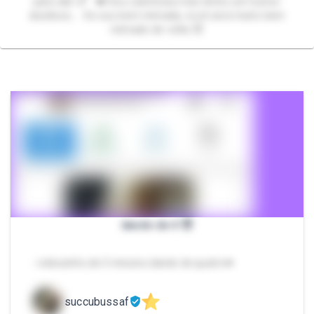
para dar! 💕 👑 Sou carinhosa mas tenho um humor
duvidoso… Se sou bem mimada, você será muito bem
mimado de volta 😈
dando de 4 😈
- videozinho de 3 minutos dando de quatro💋
succubussaf