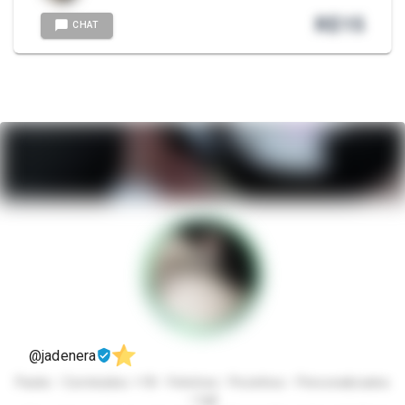
R$
15
CHAT
@jadenera
Packs • Conteúdos +18 • Fetiches • Pezinhos • Personalizados
• Call