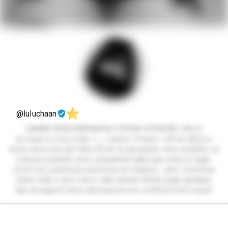
@luluchaan
GAMER-WEBCOMPANHIA-FOFURA-ATENCÃO-CALLS
oii xuxus eu sou a lulu ! >_< tenho 19 anos 1,50 de altura e
muito amor pra dar hehe 💞<3e te apresento meu cantinho se
esta procurando uma companhia saiba que esta no lugar
certo! sou carinhosa atenciosa ao máximo.. amo conversar
sobre tudo e amo fazer calls assistir filmes jogar qualquer
tipo de jogos!! estou ansiosa pra nos conhecermos xuxus!