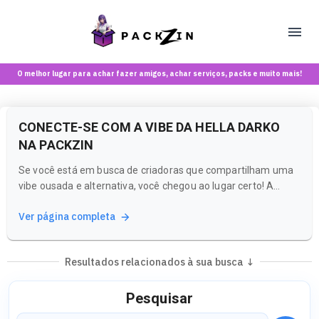
O melhor lugar para achar fazer amigos, achar serviços, packs e muito mais!
CONECTE-SE COM A VIBE DA HELLA DARKO
NA PACKZIN
Se você está em busca de criadoras que compartilham uma
vibe ousada e alternativa, você chegou ao lugar certo! A
Packzin é uma plataforma única que combina rede social e
Ver página completa
marketplace, ideal para maiores de 18 anos. Aqui, você pode
explorar conteúdos e comunidades que refletem o estilo que
você ama.
Resultados relacionados à sua busca ↓
Pesquisar