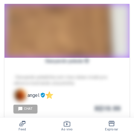
Dançando pelada 🫢
- Dançando peladinha com meu rabao virado pra
câmera mostrando a bucetinha
angel.
R$
19.99
CHAT
Feed
Ao vivo
Explorar