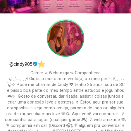
@cindy905
Gamer 𖹭 Webamiga 𖹭 Companheira
⊹ꨄ₊˚︵‿₊୨ Oii, seja muito bem-vindo(a) ao meu perfil! ୧₊‿︵‧
˚ꨄ⊹ Pode me chamar de Cindy 💖 tenho 25 anos, sou de SC
e passo boa parte do meu tempo entre estudos e joguinhos
🎮✨ Gosto de conversar, dar risada, assistir coisas juntos e
criar uma conexão leve e gostosa 🌷 Estou aqui pra ser sua
companhia — seja como amiga, parceira de jogo ou alguém
pra deixar seu dia mais leve 💬💞 Aqui você vai encontrar: 𐙚
companhia para jogos (qualquer game 🎮); 𐙚 web amizade 💬;
𐙚 companhia em call (Discord 🎧); 𐙚 alguém pra conversar e