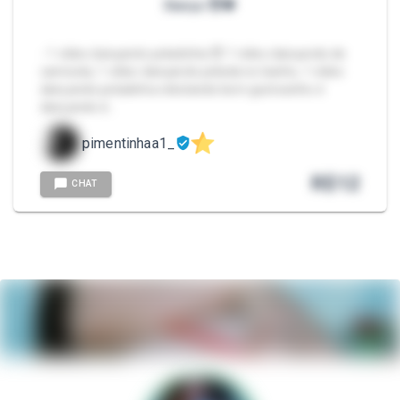
Dança 😈🍓
- 1 vídeo dançando peladinha 😈 1 vídeo dançando de
camisola, 1 vídeo dançando pelada no banho, 1 vídeo
dançando peladinha rebolando bem gostosinho é
dançando d…
pimentinhaa1_
R$
12
CHAT