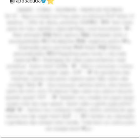
@raposaduda
GAMER - OTAKU - RUIVINHA - PACKS DO PEZINHO
Eii! 🦊✨ Aqui é a Duda (ou Foxy para os íntimos) 🤭💕 tenho 21
aninhos, 1,59m de altura, pezinhos 35🌟💖🦊 💖🌟 Vem fazer
parte do meu cantinho especial! Aqui, você encontrará: 💖✨
Web amizade 💖💑 Web namoro 💖📸 Conteúdo (solo e
acompanhada) 💖📋 Avaliações 💖🎮 Jogamos juntos 💖📞
Chamadas para conversar 💖🎁 Packs 💖📹 Vídeos
personalizados 💖💌 Plaquinhas para tornar o dia mais
especial 💖📱 Chamadas de vídeo para estarmos mais
próximos Sobre mim!! 😊🌈💫 💖✨ Adoro conversar e estou
sempre aqui para bater papo. 😊💬 ✨💖 Se gostamos das
mesmas coisas, mal posso esperar para falar sobre elas
contigo! 🌟🤗 💖✨ Sou louca por animes (sério, eles fazem
parte de mim, rsrs). Podemos falar sobre seu anime favorito
quando quiser! 🌸🎌 ✨💖 Também sou viciada em jogos (jogo
quase todo tipo que quiser). Quem sabe a gente joga juntos?
🎮👾 💖✨ Vamos nos conhecer melhor, tenho certeza de que
vamos nos dar super bem! 😄🌈 ✨✨💖 E lembre-se, educação
e gentileza são sempre bem-vindas. Trate bem os outros para
ser tratado bem! 💖🤝✨