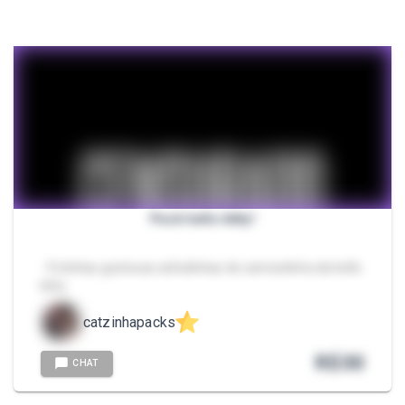
Pack hello kitty!
- Fotinhas gostosas safadinhas de camisolinha da hello
kitty
catzinhapacks
R$
30
CHAT