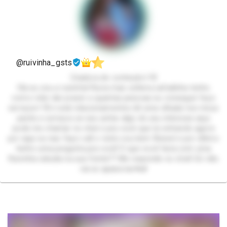
@ruivinha_gsts
Criadora de conteudo+18
Ola eu sou a ruivinha! Ruiva mae solteira safadinha tenho
como robe dar prazer a quantas pessoas eu conseguir faço
serviços+18 e web relacionamentos dê uma olhada nos meus
packs e serviços se nao achar algo do seu interesse aqui
pode me chamar no chat e pra você que ta entrando agora
por aqui eu nao faço call o resto sou bem flexivel e por último
tenho uma pergunta pra você! O que você faria com uma
Ruivinha rabuda na sua frente?? Me responde no chat! Só não
vai se apaixonar💋🌶