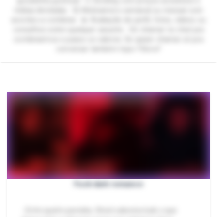
gozadinha gostosa! 💦 Sextiing com preços acessíveis e
mídias ilimitadas. 💞 Webnamoro semanal ou mensal com
acordos a combinar. 💫 Avaliação de perfil, fotos, vídeos ou
conselhos sobre qualquer assunto. Só chamar no chat pra
combinarmos e passo os valores. Se quiser chamar só pra
conversar também topo !! Bora?
Fuck dark romance
- Entre quatro paredes, Ghost saboreia tudo o que