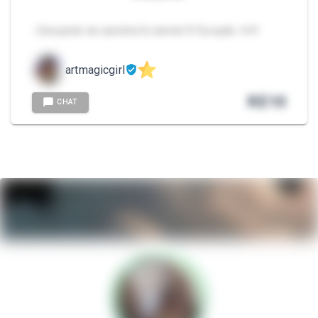
- Dançando de calcinha fio dental 🍑 Duração: 4:41
artmagicgirl
R$
10
CHAT