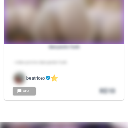
dançando funk
- video promo dançando funk
beatricex
R$
10
CHAT