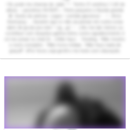
–Oii, pode me chamar de Jade 𓋼𓍊 Tenho 21 aninhos | 1,60 de
altura ⋆˖pezinhos 34/35ᰔᩚ˖⋆ Peito pequeno e Bunda grande
✪ Gosto de animes • jogos • comida japonesa • ˓𓄹 ࣪˖ Amo
Sextoysꨄ˖ ࣪ ִֶָ Garanto que vc não vai pensar em outra coisa
alem de gozar pra mim ꙳˖(≧◡≦) ♡ ⚠︎Ao me dar mimos ou
contribuir com doações ganha mimo como agradecimento é
só me avisar no chat ᥫ᭡ ⚠︎Não faço: ˓𓄹Sexting ˓𓄹Não mostro
o rosto completo ˓𓄹Não troco mídias ˓𓄹Não faço nada de
graça!!! ⰔPor favor, seja gentil e me trate com educação.