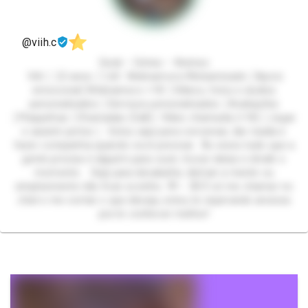
@viih.c
Geek – Séries – Animes
Viih │ 22 anos │1,65 Webnamoro/Webamizade │Apoio
emocional│Webnamoro +18 │Vídeos, fotos e áudios
personalizados │Serviços personalizados │Avaliações
│Plaquinhas │Chamadas (Call)│ Vídeo chamada (+18) │Jogar
e assistir juntos │ Estou aqui para conversar, dar risada e
fazer companhia quando você precisar. Às vezes tudo que a
gente precisa é alguém para ouvir, trocar ideias e dividir o
momento. Seja para desabafar, distrair a mente ou
simplesmente não ficar sozinho. 💬✨ 💌 É só me chamar no
chat e me contar o que deseja, estou te esperando ansiosa
pra te conhecer melhor!