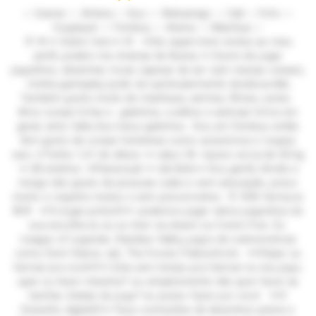
☆ Gamer ☆ Artista ☆ Duo ☆ Webamigo ☆ Call ☆ Fofo ☆
Cosplayer ☆ Femboy ☆ Anime ☆ Manhwa ☆
🐰 🌸🥕 Sobre mim🥕 🌸 🥕Oie sejam bem vindos ao meu
perfil, podem me chamar de Bunny.🥕 Gosto de jogar
joguinhos, desenhar, tocar, (apesar de ser ruim nessas coisas),
minha gameplay pode ser particularmente duvidosa kkk,
Também gosto muito de manhwas, animes, filmes, series.
Amo coisas fofas e , gatinhos, coelhos e animais fofos em
geral, sinto falta dos meus gatinhos.. Sou um Femboy então
tbm gosto de coisas femininas como acessórios e roupas
uwu 🥕Tenho 1,61 de altura 🥕 calço 36 🥕peso cerca de 60 kg
🥕 28 aninhos 🥕Pansexual 🥕 ele/dele🥕 Sou gentil, tímido e
meigo não gosto de pessoas rudes e sem educação, preso
muito o respeito mutuo e sem preconceitos 🐰 🌸🌺 Serviços
🌺🌸 ✦🩵Jogar juntos🩵✦ podemos jogar vários joguinhos de
sua escolha se eu os tiver na steam ou forem free Ex:
League of Legends, Stardew Valley, jogos de sobrevivência
como Dont Starve, ark, The Forest, Palworld etc ✦🩵Upar ou
farmar pra você🩵✦ Esta sem tempo pra farmar no seu jogo,
upar ou fazer missões? ou simplesmente não quer fazer as
tarefas chatas do jogo? eu posso fazer por você ✦🩵
Desenho digital🩵✦ Faço comissões de desenhos anime e