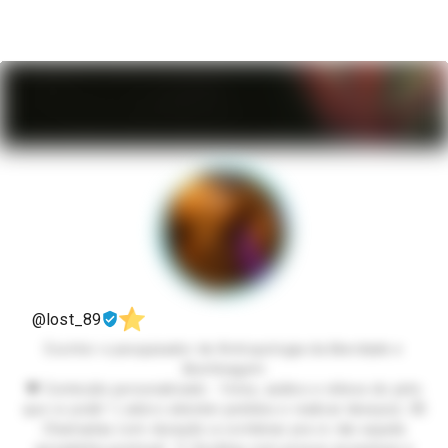
@lost_89
Escritor e pesquisador de Antropologia da liberdade e
libertinagem
🖤 Conteúdo personalizado - fotos, aúdios e vídeos do jeito
que vc pedir ! ( adoro atender pedidos e realizar desejos) 💌
Chamadas com duração a combinar pra vc dar aquela