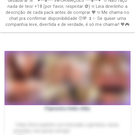
desabafar 🌸. ✦•┈๑⋅⋯ INFORMAÇÕES ⋯⋅๑┈•✦ 𖹭 Não faço
nada de teor +18 (por favor, respeitar 🚫) 𖹭 Leia direitinho a
descrição de cada pack antes de comprar 💖 𖹭 Me chama no
chat pra confirmar disponibilidade 🥺💬 🌷✨ Se quiser uma
companhia leve, divertida e de verdade, é só me chamar! 💖🎮
Pijaminha Hello Kitty
- Video 5min explícito com interação e gemidos, varias
posições, vem gozar comigo!