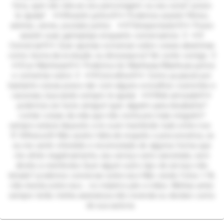
furry, quer dar vida ao seu personagem ou seu sona? posso
te ajudar! ✦🩵Assistir juntos🩵✦ Podemos assistir Filmes,
animes, series, youtube juntos ✦🩵Telespectador🩵✦ Posso
assistir suas gameplays enquanto conversamos :3 ✦🩵
Conversar🩵✦ Quer apenas conversar sobre coisas aleatórias
como teoria da evolução ou dinossauros? kk conte comigo :3
✦🩵Ler Manhwas🩵✦ Podemos ler Manhwas/Manhuas juntos
e comentar sobre :3 ✦🩵Concelhos🩵✦ Como ja passei por
bastante coisas posso dar com alguns concelhos coerentes e
racionais, buscando sempre te ajudar ✦🩵Web amizade🩵✦
podemos ser bons amigos! quer alguém para desabafar?
contar coisas da vida que não conta pra mais ninguém?
sempre estarei disposto a te ouvir mantendo tudo entre nos
🐰 🌸Avisos🌸 Não aceito falta de respeito e preconceitos, se
eu me sentir ofendido e incomodado de alguma forma que
me afete negativamente, seu serviço será cancelado, sem
direito a reembolso Quer algum outro tipo de serviço não
listado? podemos conversar sobre isso Não vendo fotos +18,
não insista sobre isso... no máximo pés e mãos. Minhas artes
sempre terão minha assinatura não revenda ou declare como
de sua autoria.