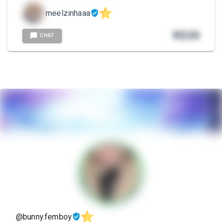
meelzinhaaa
R$
20
CHAT
@bunny.femboy