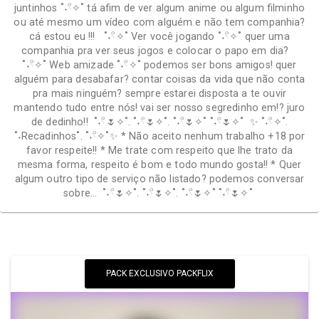
juntinhos ˚˖𓍢✧˚ tá afim de ver algum anime ou algum filminho
ou até mesmo um vídeo com alguém e não tem companhia?
cá estou eu !!! ˚˖𓍢✧˚ Ver você jogando ˚˖𓍢✧˚ quer uma
companhia pra ver seus jogos e colocar o papo em dia?
˚˖𓍢✧˚ Web amizade ˚˖𓍢✧˚ podemos ser bons amigos! quer
alguém para desabafar? contar coisas da vida que não conta
pra mais ninguém? sempre estarei disposta a te ouvir
mantendo tudo entre nós! vai ser nosso segredinho em!? juro
de dedinho!! ˚˖𓍢🌷✧˚. ˚˖𓍢🌷✧˚. ˚˖𓍢🌷✧˚ ˚˖𓍢🌷✧˚ ✨ ˚˖𓍢✧˚.
˚˖Recadinhos˚. ˚˖𓍢✧˚✨ * Não aceito nenhum trabalho +18 por
favor respeite!! * Me trate com respeito que lhe trato da
mesma forma, respeito é bom e todo mundo gosta!! * Quer
algum outro tipo de serviço não listado? podemos conversar
sobre… ˚˖𓍢🌷✧˚. ˚˖𓍢🌷✧˚. ˚˖𓍢🌷✧˚ ˚˖𓍢🌷✧˚
PACK EXCLUSIVO PACKFLIX