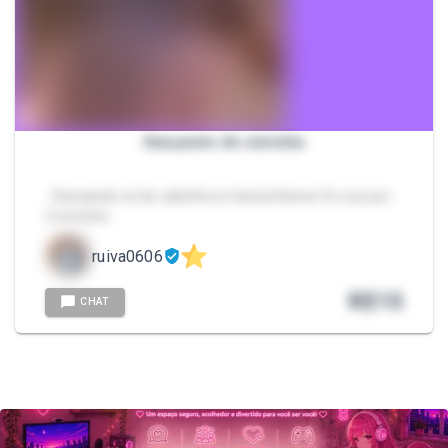
Dançando de calcinha
- Dançando só de calcinha a música Dance for you por
2 minutos
ruiva0606
R$
15
CHAT