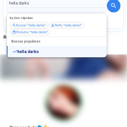
Ações rápidas
Perfis
Serviços
Packs
Buscar "hella darko"
Perfis "hella darko"
Produtos "hella darko"
Resultados para
"
hella darko
"
Buscas populares
hella darko