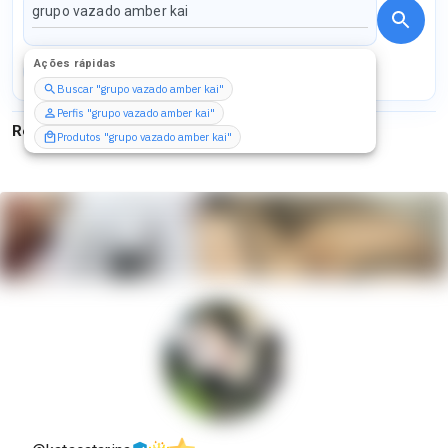
Ações rápidas
Perfis
Serviços
Packs
Buscar "grupo vazado amber kai"
Perfis "grupo vazado amber kai"
Resultados para
"
grupo vazado amber kai
"
Produtos "grupo vazado amber kai"