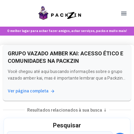
O melhor lugar para achar fazer amigos, achar serviços, packs e muito mais!
GRUPO VAZADO AMBER KAI: ACESSO ÉTICO E
COMUNIDADES NA PACKZIN
Você chegou até aqui buscando informações sobre o grupo
vazado amber kai, mas é importante lembrar que a Packzin é
uma plataforma que prioriza o acesso a conteúdos de forma
Ver página completa
ética e segura. Aqui, você pode explorar criadores e
comunidades sem se preocupar com vazamentos ou
conteúdos não autorizados.
Resultados relacionados à sua busca ↓
Pesquisar